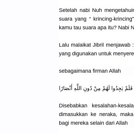
Setelah nabi Nuh mengetahui
suara yang “ krincing-krincing
kamu tau suara apa itu? Nabi 
Lalu malaikat Jibril menjawab 
yang digunakan untuk menyere
sebagaimana firman Allah
ا فَلَمْ يَجِدُوا لَهُمْ مِنْ دُونِ اللَّهِ أَنْصَارًا
Disebabkan kesalahan-kesal
dimasukkan ke neraka, maka
bagi mereka selain dari Allah