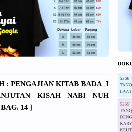
DOK
5266
KH : PENGAJIAN KITAB BADA_I
TANQI
LAA 
ANJUTAN KISAH NABI NUH
5265
BAG. 14 ]
TANQ
DENG
KARYA
KEUT