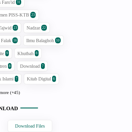
s Faro'id
31
men PISS-KTB
23
Tajwid
Nadzar
23
22
 Falak
Ilmu Balaghoh
16
10
ite
Khutbah
9
8
tren
Download
8
7
 Islami
Kitab Digital
7
6
more (+45)
NLOAD
Download Files