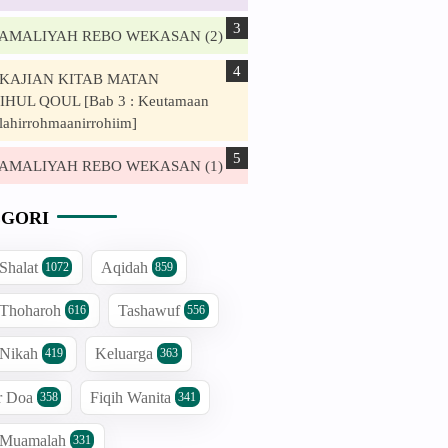
. AMALIYAH REBO WEKASAN (2)
. KAJIAN KITAB MATAN
HUL QOUL [Bab 3 : Keutamaan
lahirrohmaanirrohiim]
. AMALIYAH REBO WEKASAN (1)
GORI
 Shalat
Aqidah
1072
859
 Thoharoh
Tashawuf
616
556
 Nikah
Keluarga
419
363
r Doa
Fiqih Wanita
358
341
h Muamalah
331