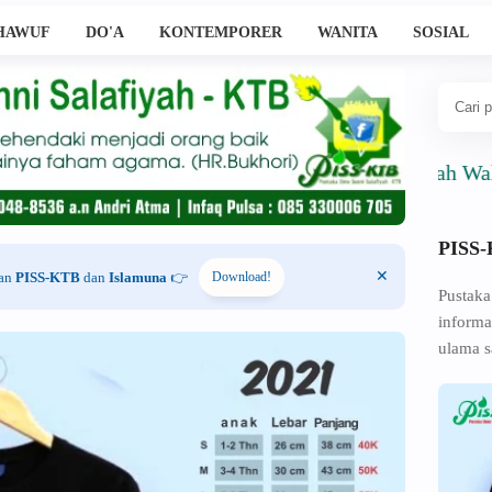
HAWUF
DO'A
KONTEMPORER
WANITA
SOSIAL
Ahlussunnah Wal Jama'a
PISS
han
PISS-KTB
dan
Islamuna
👉
Download!
Pustaka
informa
ulama s