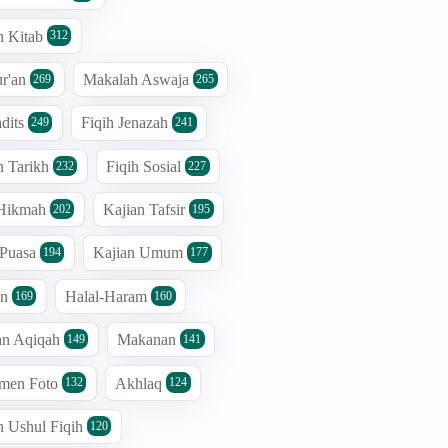
n Kitab
312
r'an
Makalah Aswaja
269
265
dits
Fiqih Jenazah
249
241
n Tarikh
Fiqih Sosial
232
227
 Hikmah
Kajian Tafsir
202
195
 Puasa
Kajian Umum
194
177
an
Halal-Haram
169
160
an Aqiqah
Makanan
149
141
men Foto
Akhlaq
132
124
n Ushul Fiqih
120