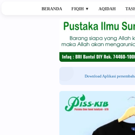
BERANDA
FIQIH
▼
AQIDAH
TAS
Download Aplikasi persemba