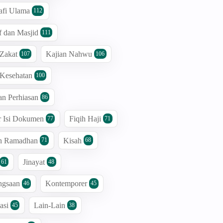
afi Ulama
112
 dan Masjid
111
 Zakat
Kajian Nahwu
107
106
 Kesehatan
100
an Perhiasan
86
r Isi Dokumen
Fiqih Haji
77
71
an Ramadhan
Kisah
71
68
Jinayat
61
48
ngsaan
Kontemporer
46
45
asi
Lain-Lain
45
38