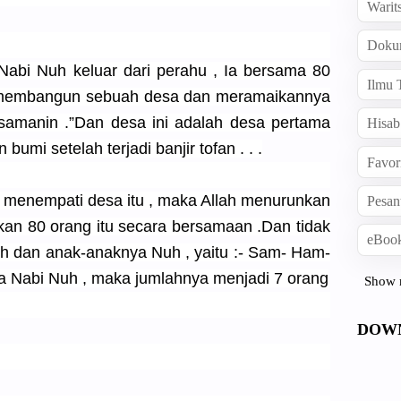
Warit
Doku
Nabi Nuh keluar dari perahu , Ia bersama 80
Ilmu 
 membangun sebuah desa dan meramaikannya
Tsamanin .”Dan desa ini adalah desa pertama
Hisab
umi setelah terjadi banjir tofan . . .
Favor
h menempati desa itu , maka Allah menurunkan
Pesan
n 80 orang itu secara bersamaan .Dan tidak
eBook
Nuh dan anak-anaknya Nuh , yaitu :- Sam- Ham-
Nabi Nuh , maka jumlahnya menjadi 7 orang
Show 
DOW