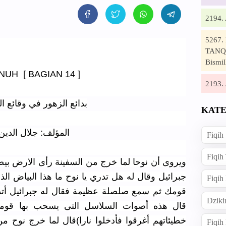
2194
5267
TANQI
Bismil
NUH [ BAGIAN 14 ]
2193
بدائع الزهور في وقائع الدهور (ص: 64، ب)
KATE
المؤلف: جلال الدين
Fiqih
Fiqih
ويروى أن نوحا لما خرج من السفينة رأى الارض بيضا
جبرائيل وقال له هل تدري يا نوح ما هذا البياض ال
Fiqih
قومك ثم سمع صلصلة عظيمة فقال له جبرائيل أتد
Dziki
قال هذه أصوات السلاسل التى يسحب بها قومك إ
خطيئاتهم أغرقوا فأدخلوا نارا)قال لما خرج نوح م
Fiqi