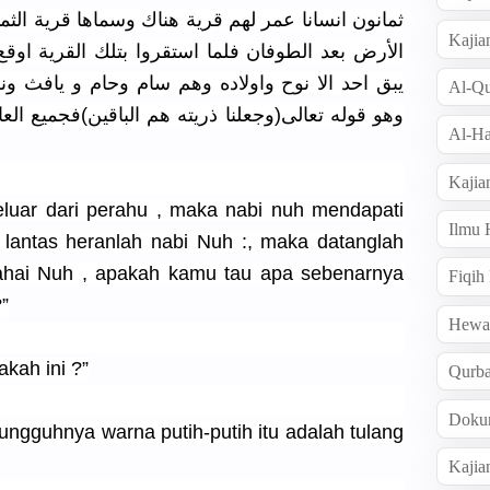
ثمانون انسانا عمر لهم قرية هناك وسماها قرية الث
Kajia
الأرض بعد الطوفان فلما استقروا بتلك القرية اوقع ا
يبق احد الا نوح واولاده وهم سام وحام و يافث 
Al-Qu
وهو قوله تعالى(وجعلنا ذريته هم الباقين)فجميع العا
Al-Ha
Kajia
eluar dari perahu , maka nabi nuh mendapati
Ilmu
, lantas heranlah nabi Nuh :, maka datanglah
 Wahai Nuh , apakah kamu tau apa sebenarnya
Fiqih
?”
Hew
akah ini ?”
Qurb
Doku
sungguhnya warna putih-putih itu adalah tulang
Kajia