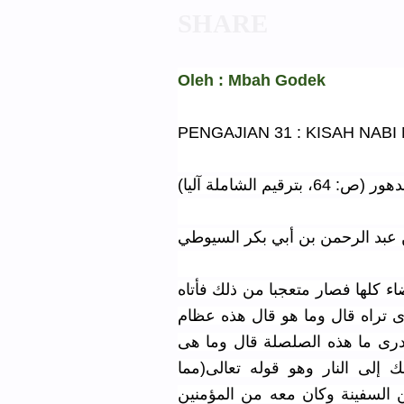
Oleh : Mbah Godek
PENGAJIAN 31 : KISAH NABI 
ترقيم الشاملة آليا
 عبد الرحمن بن أبي بكر السيوطي
ء كلها فصار متعجبا من ذلك فأتاه
ذى تراه قال وما هو قال هذه عظام
رى ما هذه الصلصلة قال وما هى
لى النار وهو قوله تعالى(مما
ن السفينة وكان معه من المؤمنين