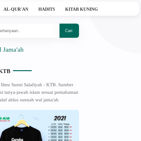
AL-QUR'AN
HADITS
KITAB KUNING
h
-KTB
 Ilmu Sunni Salafiyah - KTB. Sumber
si tanya-jawab islam sesuai pemahaman
alaf ahlus sunnah wal jama'ah