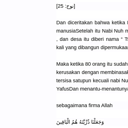
[نوح: 25]
Dan diceritakan bahwa ketika 
manusiaSetelah itu Nabi Nuh
, dan desa itu diberi nama “ 
kali yang dibangun dipermukaan b
Maka ketika 80 orang itu suda
kerusakan dengan membinasaka
tersisa satupun kecuali nabi 
YafusDan menantu-menantunya 
sebagaimana firma Allah
وَجَعَلْنَا ذُرِّيَّتَهُ هُمُ الْبَاقِينَ