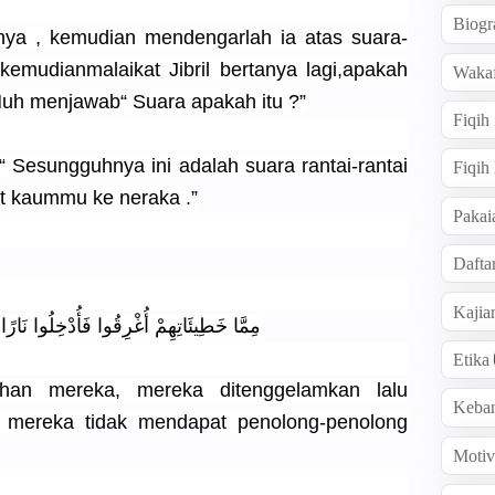
Biogr
nya , kemudian mendengarlah ia atas suara-
”kemudianmalaikat Jibril bertanya lagi,apakah
Wakaf
Nuh menjawab“ Suara apakah itu ?”
Fiqih
:“ Sesungguhnya ini adalah suara rantai-rantai
Fiqih
t kaummu ke neraka .”
Pakai
Dafta
Kaji
مِمَّا خَطِيئَاتِهِمْ أُغْرِقُوا فَأُدْخِلُوا نَارً
Etika
ahan mereka, mereka ditenggelamkan lalu
Keba
 mereka tidak mendapat penolong-penolong
Motiv