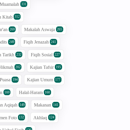
h Muamalah
331
n Kitab
312
r'an
Makalah Aswaja
269
265
dits
Fiqih Jenazah
249
241
n Tarikh
Fiqih Sosial
232
227
 Hikmah
Kajian Tafsir
202
195
 Puasa
Kajian Umum
194
177
an
Halal-Haram
169
160
an Aqiqah
Makanan
149
141
men Foto
Akhlaq
132
124
120