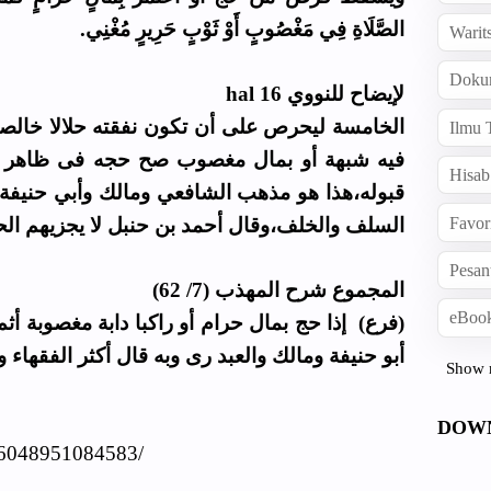
الصَّلَاةِ فِي مَغْصُوبٍ أَوْ ثَوْبٍ حَرِيرٍ مُغْنِي.
Warit
Doku
لإيضاح للنووي hal 16
الخامسة ليحرص على أن تكون نفقته حلالا خالص
Ilmu 
فيه شبهة أو بمال مغصوب صح حجه فى ظاهر ال
Hisab
قبوله،هذا هو مذهب الشافعي ومالك وأبي حنيفة 
Favor
السلف والخلف،وقال أحمد بن حنبل لا يجزيهم الح
Pesan
المجموع شرح المهذب (7/ 62)
eBook
فرع) إذا حج بمال حرام أو راكبا دابة مغصوبة أثم
أبو حنيفة ومالك والعبد رى وبه قال أكثر الفقهاء و
Show 
DOW
56048951084583/