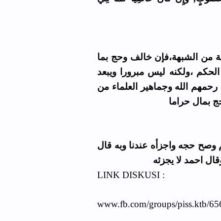
ة من الشبهة،فإن خالف وحج بما
حكم ،ولكنه ليس مبرورا ويبعد
رحمهم الله وجماهير العلماء من
ج بمال حراما
( وصح حجه واجزأه عندنا وبه قال
قال احمد لا يجزئه
LINK DISKUSI :
www.fb.com/groups/piss.ktb/6