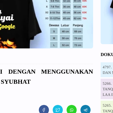
DOK
4797
JI DENGAN MENGGUNAKAN
DAN 
 SYUBHAT
5266
TANQI
LAA 
5265
TANQ