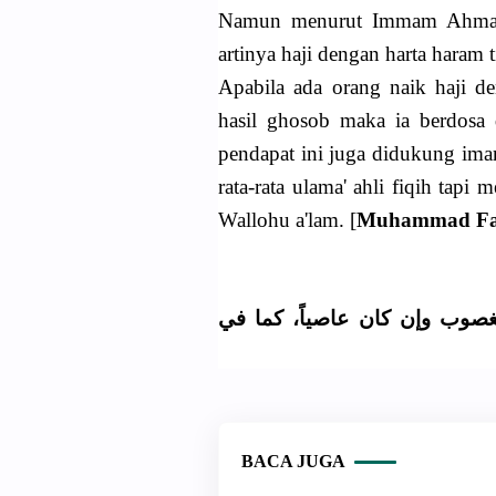
Namun menurut Immam Ahmad 
artinya haji dengan harta haram t
Apabila ada orang naik haji d
hasil ghosob maka ia berdosa 
pendapat ini juga didukung ima
rata-rata ulama' ahli fiqih ta
Wallohu a'lam. [
Muhammad Faw
صوب وإن كان عاصياً، كما في
BACA JUGA