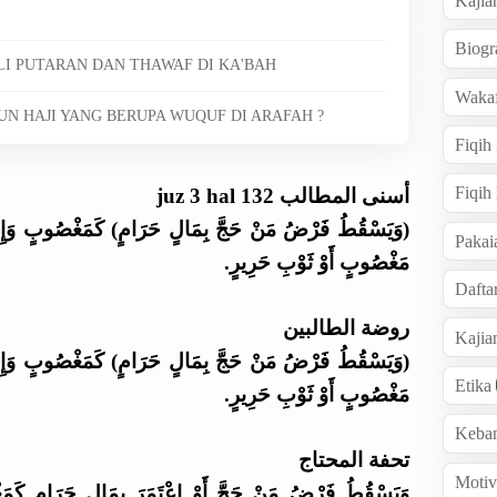
Kajia
Biogr
LI PUTARAN DAN THAWAF DI KA'BAH
Wakaf
N HAJI YANG BERUPA WUQUF DI ARAFAH ?
Fiqih
Fiqih
أسنى المطالب juz 3 hal 132
وَيَسْقُطُ فَرْضُ مَنْ حَجَّ بِمَالٍ حَرَامٍ) كَمَغْصُوبٍ وَإِن
Pakai
مَغْصُوبٍ أَوْ ثَوْبِ حَرِيرٍ.
Dafta
روضة الطالبين
Kaji
وَيَسْقُطُ فَرْضُ مَنْ حَجَّ بِمَالٍ حَرَامٍ) كَمَغْصُوبٍ وَإِن
Etika
مَغْصُوبٍ أَوْ ثَوْبِ حَرِيرٍ.
Keba
تحفة المحتاج
Motiv
وَيَسْقُطُ فَرْضُ مَنْ حَجَّ أَوْ اعْتَمَرَ بِمَالٍ حَرَامٍ كَ