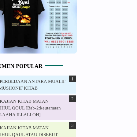
UMEN POPULAR
. PERBEDAAN ANTARA MUALIF
MUSHONIF KITAB
. KAJIAN KITAB MATAN
HUL QOUL [Bab-2:keutamaan
ILAAHA ILLALLOH]
. KAJIAN KITAB MATAN
IHUL QAUL ATAU DISEBUT