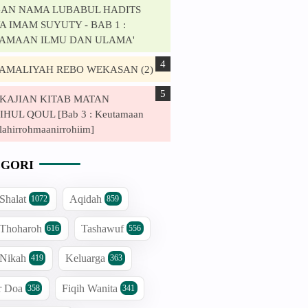
AN NAMA LUBABUL HADITS
 IMAM SUYUTY - BAB 1 :
AMAAN ILMU DAN ULAMA'
. AMALIYAH REBO WEKASAN (2)
. KAJIAN KITAB MATAN
HUL QOUL [Bab 3 : Keutamaan
lahirrohmaanirrohiim]
GORI
 Shalat
Aqidah
1072
859
 Thoharoh
Tashawuf
616
556
 Nikah
Keluarga
419
363
r Doa
Fiqih Wanita
358
341