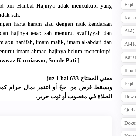
Fiqi
bin Hanbal Hajinya tidak mencukupi yang
idak sah.
Kajia
engan harta haram atau dengan naik kendaraan
Al-Qu
dan hajinya tetap sah menurut syafiiyyah dan
m abu hanifah, imam malik, imam al-abdari dan
Al-Ha
pi menurut imam ahmad hajinya belum mencukupi.
Kajia
waz Kurniawan, Sunde Pati
].
Ilmu
مغني المحتاج juz 1 hal 633
Fiqih
ويسقط فرض من حجّ أو اعتمر بمال حرام كمغ
الصلاة في مغصوب أو ثوب حرير.
Hew
Qurb
Doku