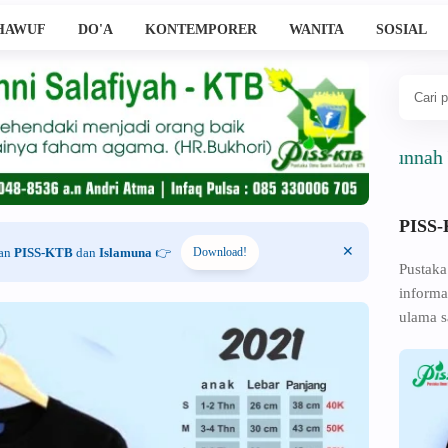
HAWUF
DO'A
KONTEMPORER
WANITA
SOSIAL
Ahlussunnah Wal Ja
PISS
han
PISS-KTB
dan
Islamuna
👉
Download!
Pustaka
informa
ulama s