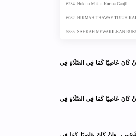
6234. Hukum Makan Kurma Ganjil
6082. HIKMAH THAWAF TUJUH KA
5885. SAHKAH MEWAKILKAN RUKU
(ْ كَانَ عَاصِيًا كَمَا فِي الصَّلَاةِ فِي
(ْ كَانَ عَاصِيًا كَمَا فِي الصَّلَاةِ فِي
مَغْصُوبٍ, وَإِنْ كَانَ عَاصِيًا كَمَا فِي