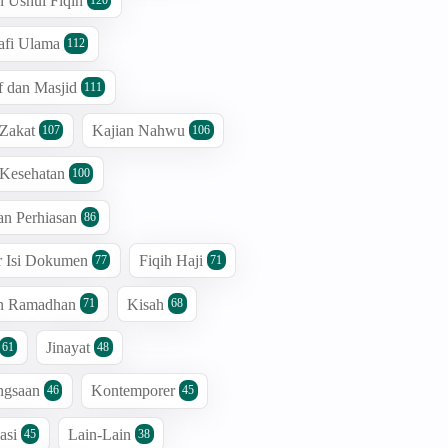
n Ushul Fiqih
afi Ulama
112
 dan Masjid
111
 Zakat
Kajian Nahwu
107
106
 Kesehatan
100
an Perhiasan
86
r Isi Dokumen
Fiqih Haji
77
71
an Ramadhan
Kisah
71
68
Jinayat
61
48
ngsaan
Kontemporer
46
45
asi
Lain-Lain
45
38