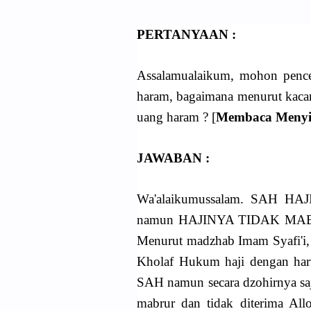
PERTANYAAN :
Assalamualaikum, mohon pence
haram, bagaimana menurut kacam
uang haram ? [
Membaca Meny
JAWABAN :
Wa'alaikumussalam. SAH 
namun HAJINYA TIDAK MA
Menurut madzhab Imam Syafi'i,
Kholaf Hukum haji dengan hart
SAH namun secara dzohirnya saj
mabrur dan tidak diterima All