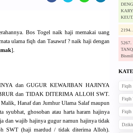
DENG
KARYA
KEUT
2194
rahannya. Bos Togel naik haji memakai uang
ata ulama fiqh dan Tasawuf ? naik haji dengan
5267
TANQI
imak
].
Bismil
KATE
HAJINYA dan GUGUR KEWAJIBAN HAJINYA
Fiqih
BRUR dan TIDAK DITERIMA ALLOH SWT.
Fiqih
 Malik, Hanaf dan Jumhur Ulama Salaf maupun
a syubhat, ghosoban atau harta haram hajinya
Fiqih
a dan wajib hajinya gugur namun hajinya tidak
Dziki
oh SWT (haji mardud / tidak diterima Alloh).