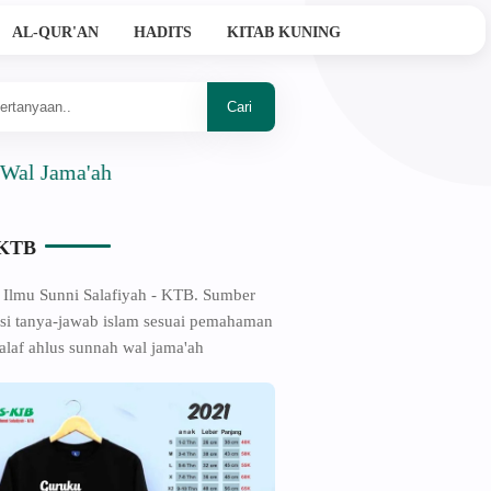
AL-QUR'AN
HADITS
KITAB KUNING
ma'ah
-KTB
 Ilmu Sunni Salafiyah - KTB. Sumber
si tanya-jawab islam sesuai pemahaman
alaf ahlus sunnah wal jama'ah