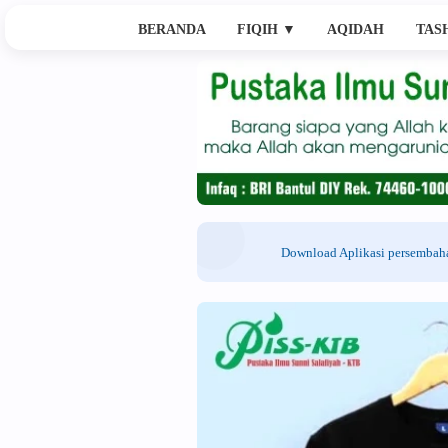
BERANDA
FIQIH
▼
AQIDAH
TAS
Download Aplikasi persemba