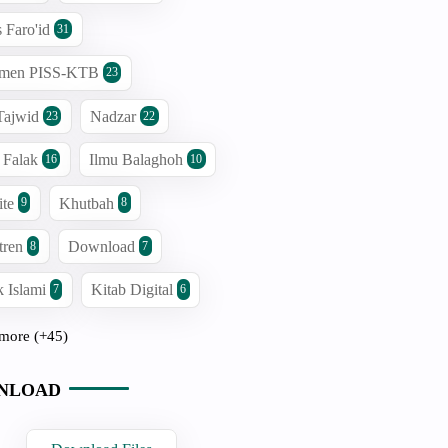
s Faro'id
31
men PISS-KTB
23
Tajwid
Nadzar
23
22
 Falak
Ilmu Balaghoh
16
10
ite
Khutbah
9
8
tren
Download
8
7
 Islami
Kitab Digital
7
6
more (+45)
NLOAD