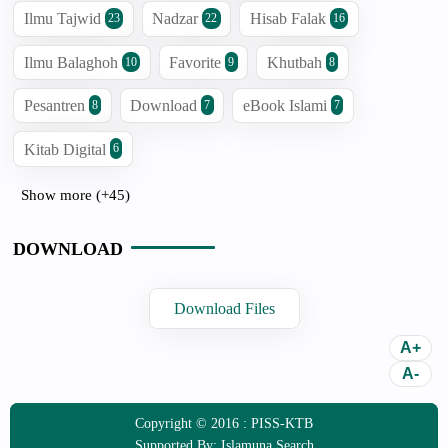
Ilmu Tajwid
Nadzar
Hisab Falak
23
22
16
Ilmu Balaghoh
Favorite
Khutbah
10
9
8
Pesantren
Download
eBook Islami
8
7
7
Kitab Digital
6
Show more (+45)
DOWNLOAD
Download Files
Copyright © 2016 :
PISS-KTB
Supported By:
Islamuna Search