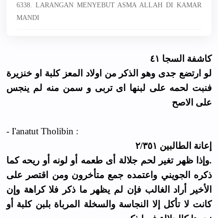
6338. LARANGAN MENYEBUT ASMA ALLAH DI KAMAR
MANDI
كاشفة السجا ٤١
لو ارتضع جدى وهو الذكر من اولاد المعز كلبة او خنزيرة
فنبت لحمه على لبنها اى تربى و سمن منه لم ينجس
على الاصح
- I'anatut Tholibin :
إعانة الطالبين ٢/٣٥١
.وإذا ظهر تغير لحم جلالة أى طعمه أو لونه أو ريحه كما
ذكره الجويني واعتمده جمع متأخرون ومن اقتصر على
الأخير أراد الغالب فإن لم يظهر ما ذكر فلا كراهة وإن
كانت لا تأكل إلا النجاسة والسخلة المرباة بلبن كلبة أو