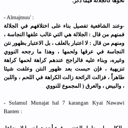
نحوها كالجلالة فيما ذكر.
- Almajmuu' :
-وعند الشافعية تفصيل بناء على اختلافهم في الجلالة
فمنهم من قال : الجلالة هي التي غالب علفها النجاسة ،
ومنهم من قال : لا اعتبار بالعلف ، بل الاعتبار بظهور نتن
النجاسة في عرقها ولحمها ، وهذا ما رجحه النووي
وغيره، وبناء عليه فالراجح عندهم كراهة لحمها كراهة
تنزيهية ، فإن حبست بعد ظهور النتن وعلفت شيئا
طاهراً ، فزالت الرائحة زالت الكراهة في اللحم ، واللبن
، والبيض ، والعرق ( المجموع للنووي
- Sulamul Munajat hal 7 karangan Kyai Nawawi
Banten :