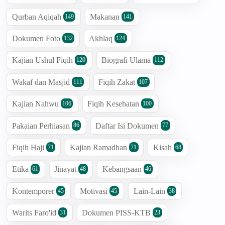
Qurban Aqiqah
Makanan
149
141
Dokumen Foto
Akhlaq
132
124
Kajian Ushul Fiqih
Biografi Ulama
120
112
Wakaf dan Masjid
Fiqih Zakat
111
107
Kajian Nahwu
Fiqih Kesehatan
106
100
Pakaian Perhiasan
Daftar Isi Dokumen
86
77
Fiqih Haji
Kajian Ramadhan
Kisah
71
71
68
Etika
Jinayat
Kebangsaan
61
48
46
Kontemporer
Motivasi
Lain-Lain
45
45
38
Warits Faro'id
Dokumen PISS-KTB
31
23