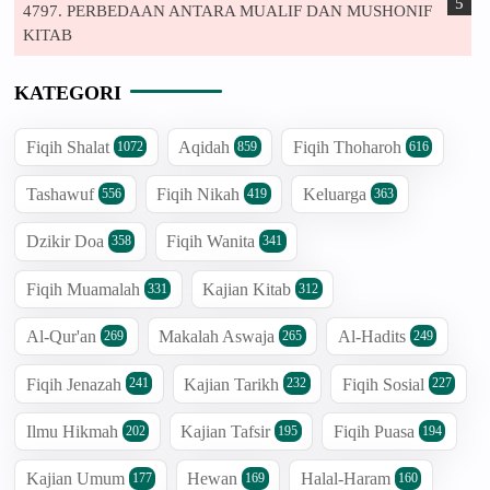
4797. PERBEDAAN ANTARA MUALIF DAN MUSHONIF
KITAB
KATEGORI
Fiqih Shalat
Aqidah
Fiqih Thoharoh
1072
859
616
Tashawuf
Fiqih Nikah
Keluarga
556
419
363
Dzikir Doa
Fiqih Wanita
358
341
Fiqih Muamalah
Kajian Kitab
331
312
Al-Qur'an
Makalah Aswaja
Al-Hadits
269
265
249
Fiqih Jenazah
Kajian Tarikh
Fiqih Sosial
241
232
227
Ilmu Hikmah
Kajian Tafsir
Fiqih Puasa
202
195
194
Kajian Umum
Hewan
Halal-Haram
177
169
160