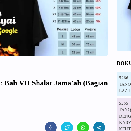
DOK
5266
 : Bab VII Shalat Jama'ah (Bagian
TANQI
LAA 
5265
TANQ
DENG
KARYA
KEUT