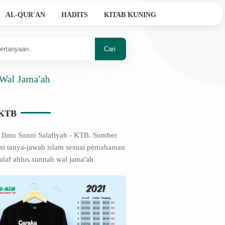
AL-QUR'AN
HADITS
KITAB KUNING
a'ah
-KTB
 Ilmu Sunni Salafiyah - KTB. Sumber
si tanya-jawab islam sesuai pemahaman
alaf ahlus sunnah wal jama'ah