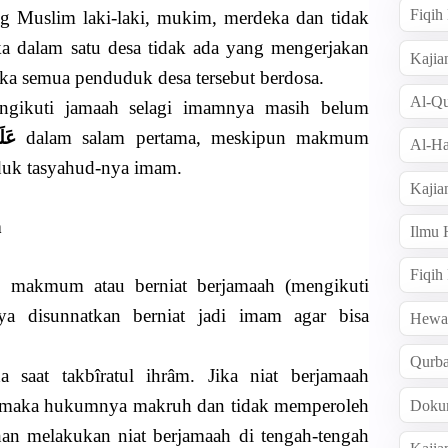
Fiqi
ng Muslim laki-laki, mukim, merdeka dan tidak
ka dalam satu desa tidak ada yang mengerjakan
Kajia
aka semua penduduk desa tersebut berdosa.
Al-Qu
ngikuti jamaah selagi imamnya masih belum
عَلَ
dalam salam pertama, meskipun makmum
Al-Ha
duk tasyahud-nya imam.
Kajia
h
Ilmu
Fiqih
i makmum atau berniat berjamaah (mengikuti
 disunnatkan berniat jadi imam agar bisa
Hew
Qurb
 saat takbîratul ihrâm. Jika niat berjamaah
at maka hukumnya makruh dan tidak memperoleh
Doku
han melakukan niat berjamaah di tengah-tengah