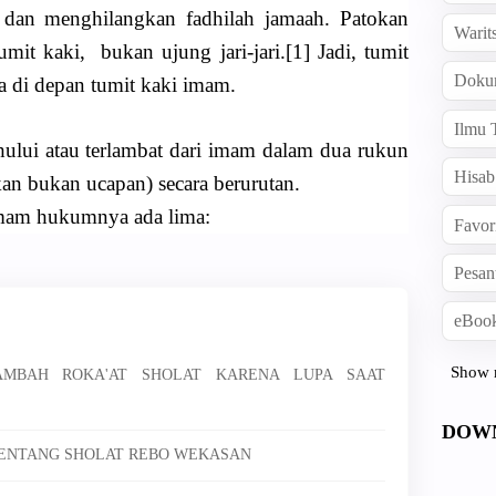
dan menghilangkan fadhilah jamaah. Patokan
Warit
tumit kaki, bukan ujung jari-jari.[1] Jadi, tumit
Doku
 di depan tumit kaki imam.
Ilmu 
lui atau terlambat dari imam dalam dua rukun
Hisab
kan bukan ucapan) secara berurutan.
mam hukumnya ada lima:
Favor
Pesan
eBook
Show 
NAMBAH ROKA'AT SHOLAT KARENA LUPA SAAT
DOW
 TENTANG SHOLAT REBO WEKASAN