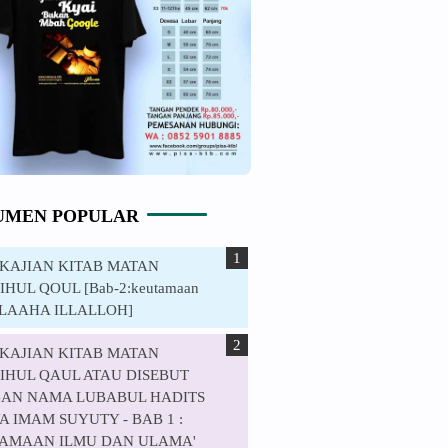
UMEN POPULAR
. KAJIAN KITAB MATAN
HUL QOUL [Bab-2:keutamaan
ILAAHA ILLALLOH]
. KAJIAN KITAB MATAN
IHUL QAUL ATAU DISEBUT
AN NAMA LUBABUL HADITS
 IMAM SUYUTY - BAB 1 :
AMAAN ILMU DAN ULAMA'