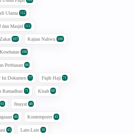
n Ushul Fiqih
afi Ulama
112
 dan Masjid
111
 Zakat
Kajian Nahwu
107
106
 Kesehatan
100
an Perhiasan
86
r Isi Dokumen
Fiqih Haji
77
71
an Ramadhan
Kisah
71
68
Jinayat
61
48
ngsaan
Kontemporer
46
45
asi
Lain-Lain
45
38