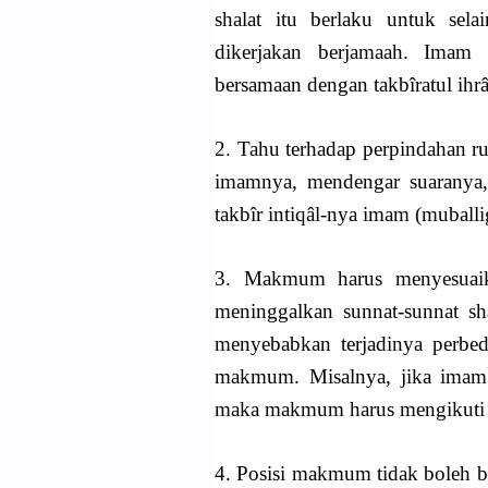
shalat itu berlaku untuk sela
dikerjakan berjamaah. Imam
bersamaan dengan takbîratul ihr
2. Tahu terhadap perpindahan r
imamnya, mendengar suaranya
takbîr intiqâl-nya imam (muball
3. Makmum harus menyesuai
meninggalkan sunnat-sunnat s
menyebabkan terjadinya perbe
makmum. Misalnya, jika imam 
maka makmum harus mengikuti
4. Posisi makmum tidak boleh 