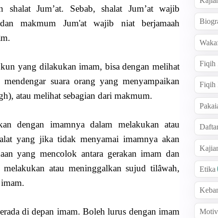
Kajia
in shalat Jum’at. Sebab, shalat Jum’at wajib
Biogr
 dan makmum Jum'at wajib niat berjamaah
âm.
Wakaf
Fiqih
ukun yang dilakukan imam, bisa dengan melihat
, mendengar suara orang yang menyampaikan
Fiqih
igh), atau melihat sebagian dari makmum.
Pakai
kan dengan imamnya dalam melakukan atau
Dafta
halat yang jika tidak menyamai imamnya akan
Kaji
daan yang mencolok antara gerakan imam dan
melakukan atau meninggalkan sujud tilâwah,
Etika
 imam.
Keba
berada di depan imam. Boleh lurus dengan imam
Motiv