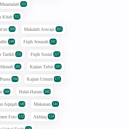
h Muamalah
331
n Kitab
312
r'an
Makalah Aswaja
269
265
dits
Fiqih Jenazah
249
241
n Tarikh
Fiqih Sosial
232
227
 Hikmah
Kajian Tafsir
202
195
 Puasa
Kajian Umum
194
177
an
Halal-Haram
169
160
an Aqiqah
Makanan
149
141
men Foto
Akhlaq
132
124
120