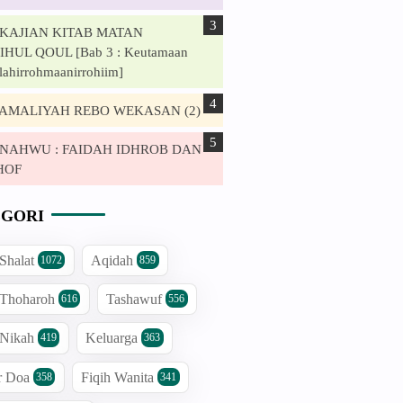
. KAJIAN KITAB MATAN
HUL QOUL [Bab 3 : Keutamaan
lahirrohmaanirrohiim]
. AMALIYAH REBO WEKASAN (2)
. NAHWU : FAIDAH IDHROB DAN
HOF
GORI
 Shalat
Aqidah
1072
859
 Thoharoh
Tashawuf
616
556
 Nikah
Keluarga
419
363
r Doa
Fiqih Wanita
358
341