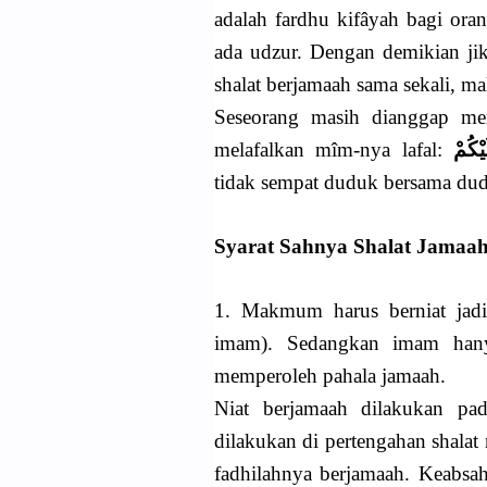
adalah fardhu kifâyah bagi ora
ada udzur. Dengan demikian ji
shalat berjamaah sama sekali, m
Seseorang masih dianggap me
melafalkan mîm-nya lafal:
يْكُمْ
tidak sempat duduk bersama du
Syarat Sahnya Shalat Jamaa
1. Makmum harus berniat jad
imam). Sedangkan imam hanya
memperoleh pahala jamaah.
Niat berjamaah dilakukan pada
dilakukan di pertengahan shal
fadhilahnya berjamaah. Keabsa