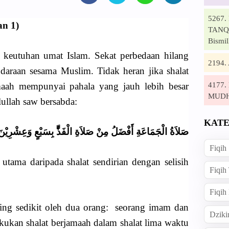
5267
an 1)
TANQI
Bismil
l keutuhan umat Islam. Sekat perbedaan hilang
2194
udaraan sesama Muslim. Tidak heran jika shalat
4177
maah mempunyai pahala yang jauh lebih besar
MUD
lullah saw bersabda:
KATE
صَلاَةُ الْجَمَاعَةِ أَفْضَلُ مِنْ صَلاَةِ الْفَذِّّ بِسَبْعٍ وَعِشْرِيْنَ
Fiqih
 utama daripada shalat sendirian dengan selisih
Fiqih
Fiqih
aling sedikit oleh dua orang: seorang imam dan
Dziki
an shalat berjamaah dalam shalat lima waktu