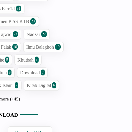
s Faro'id
31
men PISS-KTB
23
Tajwid
Nadzar
23
22
 Falak
Ilmu Balaghoh
16
10
ite
Khutbah
9
8
tren
Download
8
7
 Islami
Kitab Digital
7
6
more (+45)
NLOAD