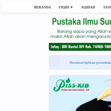
BERANDA
FIQIH
▼
AQIDAH
TAS
Download Aplikasi persemba