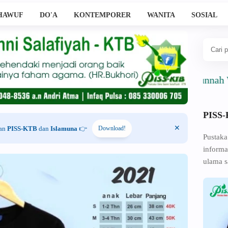
HAWUF
DO'A
KONTEMPORER
WANITA
SOSIAL
Ahlussunnah Wal Jam
PISS
han
PISS-KTB
dan
Islamuna
👉
Download!
Pustaka
informa
ulama s