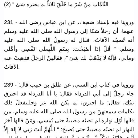
تِ مِنْ شَرّ ما خَلَقَ ثَلاثاً لم يضره شئ " (2)
التَّامَّا
231 - وروينا فيه بإسناد ضعيف، عن ابن عباس رضي الله
عنهما، أن رجلاً شكا إلى رسول الله صلى الله عليه وسلم
أنه تُصيبُه الآفاتُ، فقال له رسولُ الله صلى الله عليه
وسلم: " قُلْ إذَا أصْبَحْتَ:
بِسْمِ اللَّهِعلى
نَفْسِي وأهْلي
ومَالي، فإنَّهُ لا يَذْهَبُ لك شئ "، فقالهنّ الرجلُ فذهبتْ عنه
الآفاتُ.
239 - وروينا في كتاب ابن السني، عن طلق بن حبيب قال:
جاء رجلٌ إلى أبي الدرداء فقال: يا أبا الدرداء قد احترق
بيتُك، فقال: ما احترق، لم يكن الله عز وجلليفعلَ ذلك
بكلمات سمعتهنّ من رسول الله صلى الله عليه وسلم، من
قالها أوّل نهاره لم تصبْه مصيبةٌ حتى يُمسي، ومَنْ قالها آخرَ
النهار لم تصبْه مصيبةٌ حتى يُصبحَ: " اللَّهُمَّ
َ أنتَ رَبي لا إِلهَ إِلاََّ