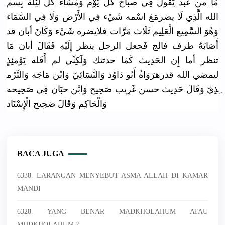
مَا من عبد يَقُول فِي صباح كل يَوْم وَمَسَاء كل لَيْلَة بِسم
الله الَّذِي لَا يضرمَعَ اسْمه شَيْء فِي الأَرْض وَلَا فِي السَّمَاء
وَهُوَ السَّمِيع الْعَلِيم ثَلَاث مَرَّات فلايضره شَيْء وَكَانَ أبان قد
أَصَابَهُ طرف فالج فَجعل الرجل ينظر إِلَيْهِ فَقَالَ أبان مَا
تنظر أما إِن الحَدِيث كَمَا حدثتك وَلَكِنِّي
لم أَقَله يَوْمئِذٍ
ليمضي الله قدرهرَوَاه
ُ أَبُو دَاوُد وَالنَّسَا
ئِيّ وَابْن مَاجَه وَالتِّرْم
ِذِيّ وَقَالَ حَدِيث حسن غَرِيب صَحِيح وَابْن حبَان فِي صَحِيحه
وَالْحَاكِ
م وَقَالَ صَحِيح الْإِسْنَا
د
BACA JUGA
6338. LARANGAN MENYEBUT ASMA ALLAH DI KAMAR
MANDI
6328. YANG BENAR MADKHOLAHUM ATAU
MUDKHOLAHUM ?