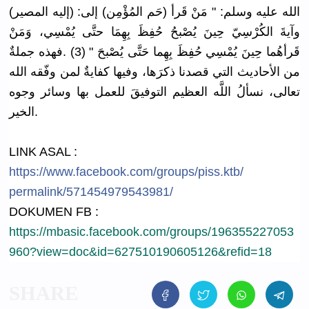
الله عليه وسلم: " مَنْ قَرأ (حَم المُؤْمِن)
إلى: (إليه المصير)
وآيةَ الكُرْسِيّ
حِينَ يُصْبحُ حُفِظَ بِهِمَا حتَّى يُمْسِي، وَمَنْ
قَرأهُما حِينَ يُمْسِي حُفِظَ بِهِما حَتَّى يُصْبحَ " (3) .فهذه جملةٌ
من الأحاديث التي قصدنا ذكرَها، وفيها كفايةٌ لمن وفّقه الله
تعالى، نسألُ اللَّه العظيم التوفيقَ للعمل بها وسائر وجوه
الخير.
LINK ASAL :
https://
www.faceboo
k.com/
groups/
piss.ktb/
permalink/
57145497954
3981/
DOKUMEN FB :
https://mbasic.facebook.com/groups/196355227053
960?view=doc&id=627510190605126&refid=18