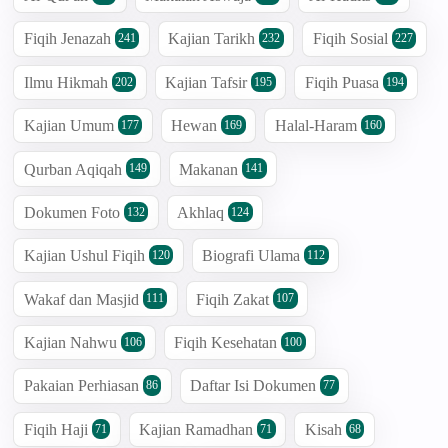
Fiqih Jenazah
Kajian Tarikh
Fiqih Sosial
241
232
227
Ilmu Hikmah
Kajian Tafsir
Fiqih Puasa
202
195
194
Kajian Umum
Hewan
Halal-Haram
177
169
160
Qurban Aqiqah
Makanan
149
141
Dokumen Foto
Akhlaq
132
124
Kajian Ushul Fiqih
Biografi Ulama
120
112
Wakaf dan Masjid
Fiqih Zakat
111
107
Kajian Nahwu
Fiqih Kesehatan
106
100
Pakaian Perhiasan
Daftar Isi Dokumen
86
77
Fiqih Haji
Kajian Ramadhan
Kisah
71
71
68