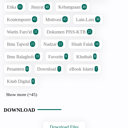
Etika
Jinayat
Kebangsaan
61
48
46
Kontemporer
Motivasi
Lain-Lain
45
45
38
Warits Faro'id
Dokumen PISS-KTB
31
23
Ilmu Tajwid
Nadzar
Hisab Falak
23
22
16
Ilmu Balaghoh
Favorite
Khutbah
10
9
8
Pesantren
Download
eBook Islami
8
7
7
Kitab Digital
6
Show more (+45)
DOWNLOAD
Download Files