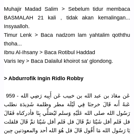
Muhajir Madad Salim > Sebelum tidur membaca
BASMALAH 21 kali , tidak akan kemalingan
...
Insyaalloh
.
Timur Lenk > Baca nadzom lam yahtalim qoththu
thoha...
Ibnu Al-Ihsany > Baca Rotibul Haddad
Varis Iey > Baca Dalailul khoirot sa' glondong.
> Abdurrofik
Ingin Ridlo Robby
959 - عَن معَاذ بن عبد الله بن خبيب عَن أَبِيه رَضِي الله
عَنهُ أَنه قَالَ خرجنَا فِي لَيْلَة مطر وظلمة شَدِيدَة نطلب
رَسُول الله صلى الله عَلَيْهِ وَسلم ليُصَلِّي بِنَا فأدركناه فَقَالَ
قل فَلم أقل شَيْئا ثمَّ قَالَ قل فَلم أقل شَيْئا ثمَّ قَالَ قلقلت
يَا رَسُول الله مَا أَقُول قَالَ قل هُوَ الله أحد والمعوذتين
حِين