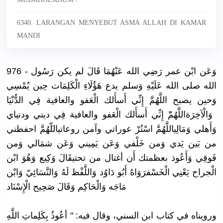
6340. LARANGAN MENYEBUT ASMA ALLAH DI KAMAR
MANDI
976 - وَعَن ابْن عمر رَضِي الله عَنْهُمَا قَالَ لم يكن رَسُول
الله صلى الله عَلَيْهِ وَسلم يدع هَؤُلَاءِ الْكَلِمَا
ت حِين يُمْسِي
وَحين يصبح اللَّهُمَّ
إِنِّي أَسأَلك الْعَفو والعافية فِي الدُّنْيَا
وَالْآخِرَ
ةاللَّهُمّ
َ إِنِّي أَسأَلك الْعَفو والعافية فِي ديني ودنياي
وَأَهلي وَمَالِيال
لَّهُمَّ اسْتُرْ عوراتي وآمن روعاتياللّ
َهُمَّ احفظني
من بَين يَدي وَمن خَلْفي وَعَن يَمِيني وَعَن شمَالي وَمن
فَوقِي وَأَعُوذ بعظمتك أَن أغتال من تحتيقَالَ وَكِيع وَهُوَ ابْن
الْجراح يَعْنِي الْخَسْفرَ
وَاهُ أَبُو دَاوُد وَاللَّفْظ
لَهُ وَالنَّسَا
ئِيّ وَابْن
مَاجَه وَالْحَاكِ
م وَقَالَ صَحِيح الْإِسْنَا
د
ورويناه في كتاب ابن السني، وقال فيه: " أعُوذُ بِكَلِماتِ
اللَّهِ