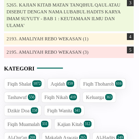
5265. KAJIAN KITAB MATAN TANQIHUL QAUL ATAU
DISEBUT DENGAN NAMA LUBABUL HADITS KARYA
IMAM SUYUTY - BAB 1 : KEUTAMAAN ILMU DAN
ULAMA'
2193. AMALIYAH REBO WEKASAN (1)
2195. AMALIYAH REBO WEKASAN (3)
KATEGORI
Fiqih Shalat
Aqidah
Fiqih Thoharoh
1072
859
616
Tashawuf
Fiqih Nikah
Keluarga
556
419
363
Dzikir Doa
Fiqih Wanita
358
341
Fiqih Muamalah
Kajian Kitab
331
312
Al-Qur'an
Makalah Aswaja
Al-Hadits
269
265
249