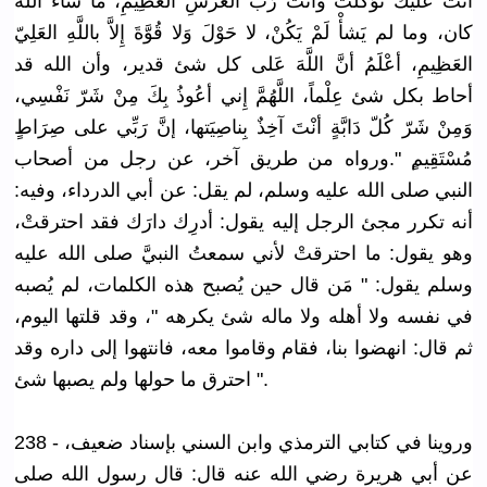
أَنْتَ عَلَيْكَ تَوَكَّلْت
ُ وأنْتَ رَبُّ العَرْشِ العَظِيمِ،
ما شاء الله
كان، وما لم يَشأْ لَمْ يَكُنْ، لا حَوْلَ وَلا قُوَّةَ إِلاَّ باللَّهِ العَلِيّ
العَظِيمِ،
أعْلَمُ أنَّ اللَّهَ عَلى كل شئ قدير، وأن الله قد
أحاط بكل شئ عِلْماً، اللَّهُمَّ
إِني أعُوذُ بِكَ مِنْ شَرّ نَفْسِي،
وَمِنْ شَرّ كُلّ دَابَّةٍ أنْتَ آخِذٌ بِناصِيَته
ا، إنَّ رَبِّي على صِرَاطٍ
مُسْتَقِيم
ٍ ".ورواه من طريق آخر، عن رجل من أصحاب
النبي صلى الله عليه وسلم، لم يقل: عن أبي الدرداء، وفيه:
أنه تكرر مجئ الرجل إليه يقول: أدرِك دارَك فقد احترقتْ،
وهو يقول: ما احترقتْ لأني سمعتُ النبيَّ صلى الله عليه
وسلم يقول: " مَن قال حين يُصبح هذه الكلمات، لم يُصبه
في نفسه ولا أهله ولا ماله شئ يكرهه "، وقد قلتها اليوم،
ثم قال: انهضوا بنا، فقام وقاموا معه، فانتهوا إلى داره وقد
احترق ما حولها ولم يصبها شئ ".
238 - وروينا في كتابي الترمذي وابن السني بإسناد ضعيف،
عن أبي هريرة رضي الله عنه قال: قال رسول الله صلى