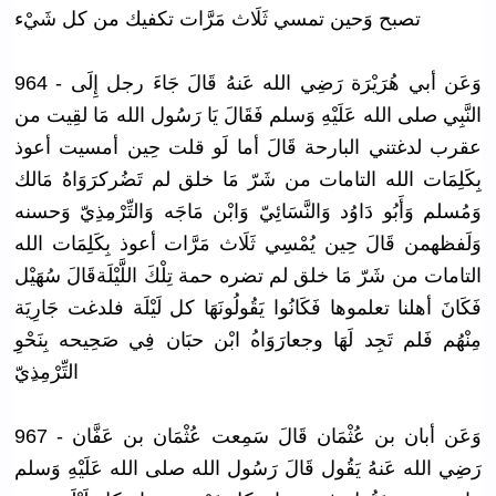
تصبح وَحين تمسي ثَلَاث مَرَّات تكفيك من كل شَيْء
964 - وَعَن أبي هُرَيْرَة رَضِي الله عَنهُ قَالَ جَاءَ رجل إِلَى
النَّبِي صلى الله عَلَيْهِ وَسلم فَقَالَ يَا رَسُول الله مَا لقِيت من
عقرب لدغتني البارحة قَالَ أما لَو قلت حِين أمسيت أعوذ
بِكَلِمَات
الله التامات من شَرّ مَا خلق لم تَضُركرَوَ
اهُ مَالك
وَمُسلم وَأَبُو دَاوُد وَالنَّسَا
ئِيّ وَابْن مَاجَه وَالتِّرْم
ِذِيّ وَحسنه
وَلَفظهمن قَالَ حِين يُمْسِي ثَلَاث مَرَّات أعوذ بِكَلِمَات
الله
التامات من شَرّ مَا خلق لم تضره حمة تِلْكَ اللَّيْلَة
قَالَ سُهَيْل
فَكَانَ أهلنا تعلموها فَكَانُوا يَقُولُونَ
هَا كل لَيْلَة فلدغت جَارِيَة
مِنْهُم فَلم تَجِد لَهَا وجعارَوَاه
ُ ابْن حبَان فِي صَحِيحه بِنَحْوِ
التِّرْمِذ
ِيّ
967 - وَعَن أبان بن عُثْمَان قَالَ سَمِعت عُثْمَان بن عَفَّان
رَضِي الله عَنهُ يَقُول قَالَ رَسُول الله صلى الله عَلَيْهِ وَسلم