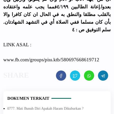
بعدوا.إعانة الطالبين ٤/١٩٩فمما يجب علمه واعتقاده
بالقلب مطلقا والنطق به في الحال ان كان كافرا والا
بأن كان مسلما ففي الصلاة أي في التشهد الشهادتان.
سلم التوفيق ص : ٤
LINK ASAL :
www.fb.com/groups/piss.ktb/580697668619712
DOKUMEN TERKAIT
0777. Mati Bunuh Diri Apakah Haram Dikuburkan ?