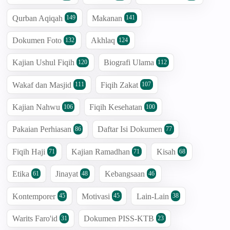
Qurban Aqiqah
Makanan
149
141
Dokumen Foto
Akhlaq
132
124
Kajian Ushul Fiqih
Biografi Ulama
120
112
Wakaf dan Masjid
Fiqih Zakat
111
107
Kajian Nahwu
Fiqih Kesehatan
106
100
Pakaian Perhiasan
Daftar Isi Dokumen
86
77
Fiqih Haji
Kajian Ramadhan
Kisah
71
71
68
Etika
Jinayat
Kebangsaan
61
48
46
Kontemporer
Motivasi
Lain-Lain
45
45
38
Warits Faro'id
Dokumen PISS-KTB
31
23