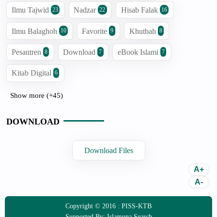
Ilmu Tajwid
Nadzar
Hisab Falak
23
22
16
Ilmu Balaghoh
Favorite
Khutbah
10
9
8
Pesantren
Download
eBook Islami
8
7
7
Kitab Digital
6
Show more (+45)
DOWNLOAD
Download Files
Copyright © 2016 :
PISS-KTB
Supported By:
Islamuna Search