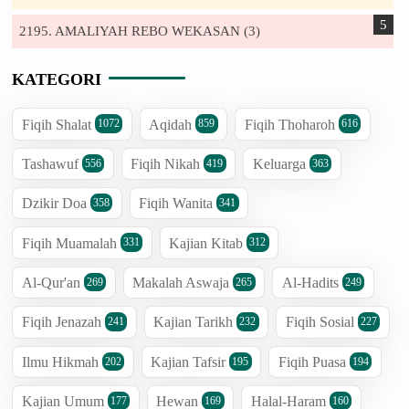
2195. AMALIYAH REBO WEKASAN (3)
KATEGORI
Fiqih Shalat
Aqidah
Fiqih Thoharoh
1072
859
616
Tashawuf
Fiqih Nikah
Keluarga
556
419
363
Dzikir Doa
Fiqih Wanita
358
341
Fiqih Muamalah
Kajian Kitab
331
312
Al-Qur'an
Makalah Aswaja
Al-Hadits
269
265
249
Fiqih Jenazah
Kajian Tarikh
Fiqih Sosial
241
232
227
Ilmu Hikmah
Kajian Tafsir
Fiqih Puasa
202
195
194
Kajian Umum
Hewan
Halal-Haram
177
169
160