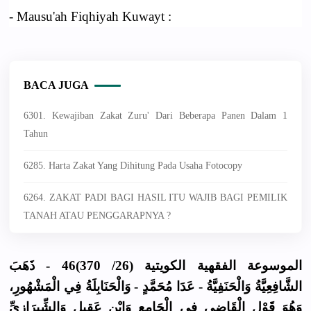
- Mausu'ah Fiqhiyah Kuwayt :
BACA JUGA
6301. Kewajiban Zakat Zuru' Dari Beberapa Panen Dalam 1
Tahun
6285. Harta Zakat Yang Dihitung Pada Usaha Fotocopy
6264. ZAKAT PADI BAGI HASIL ITU WAJIB BAGI PEMILIK
TANAH ATAU PENGGARAPNYA ?
الموسوعة الفقهية الكويتية (26/ 370)46 - ذَهَبَ
الشَّافِعِيَّةُ وَالْحَنَفِيَّةُ - عَدَا مُحَمَّدٍ - وَالْحَنَابِلَةُ فِي الْمَشْهُورِ،
وَهُوَ قَوْل الْقَاضِي فِي الْجَامِعِ وَابْنِ عَقِيلٍ وَالشِّيرَازِيِّ