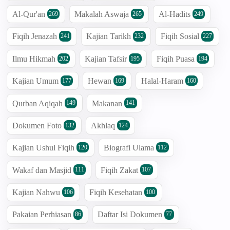
Al-Qur'an
Makalah Aswaja
Al-Hadits
269
265
249
Fiqih Jenazah
Kajian Tarikh
Fiqih Sosial
241
232
227
Ilmu Hikmah
Kajian Tafsir
Fiqih Puasa
202
195
194
Kajian Umum
Hewan
Halal-Haram
177
169
160
Qurban Aqiqah
Makanan
149
141
Dokumen Foto
Akhlaq
132
124
Kajian Ushul Fiqih
Biografi Ulama
120
112
Wakaf dan Masjid
Fiqih Zakat
111
107
Kajian Nahwu
Fiqih Kesehatan
106
100
Pakaian Perhiasan
Daftar Isi Dokumen
86
77