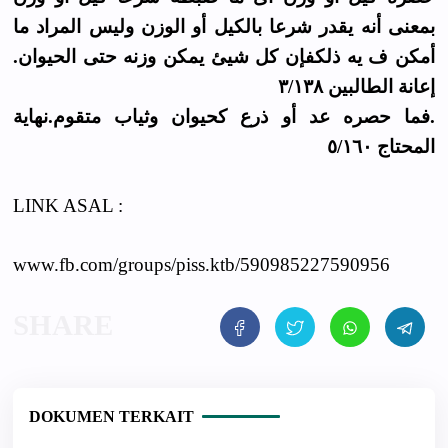
بمعنى أنه يقدر شرعا بالكيل أو الوزن وليس المراد ما
أمكن ف يه ذلكفإن كل شيئ يمكن وزنه حتى الحيوان.
إعانة الطالبين ٣/١٣٨
.فما حصره عد أو ذرع كحيوان وثياب متقوم.نهاية
المحتاج ٥/١٦٠
LINK ASAL :
www.fb.com/groups/piss.ktb/590985227590956
DOKUMEN TERKAIT