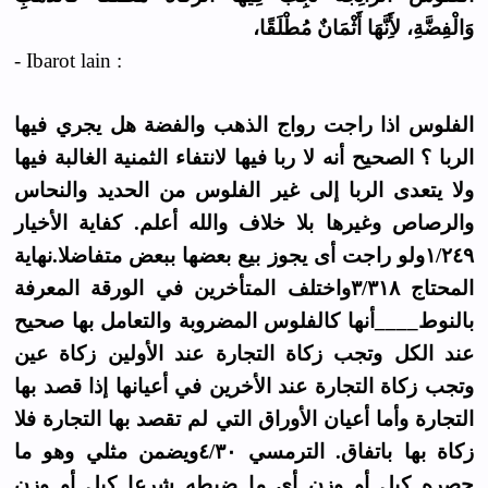
وَالْفِضَّةِ، لأَِنَّهَا أَثْمَانٌ مُطْلَقًا،
- Ibarot lain :
الفلوس اذا راجت رواج الذهب والفضة هل يجري فيها
الربا ؟ الصحيح أنه لا ربا فيها لانتفاء الثمنية الغالبة فيها
ولا يتعدى الربا إلى غير الفلوس من الحديد والنحاس
والرصاص وغيرها بلا خلاف والله أعلم. كفاية الأخيار
١/٢٤٩ولو راجت أى يجوز بيع بعضها ببعض متفاضلا.نهاية
المحتاج ٣/٣١٨واختلف المتأخرين في الورقة المعرفة
بالنوط____أنها كالفلوس المضروبة والتعامل بها صحيح
عند الكل وتجب زكاة التجارة عند الأولين زكاة عين
وتجب زكاة التجارة عند الأخرين في أعيانها إذا قصد بها
التجارة وأما أعيان الأوراق التي لم تقصد بها التجارة فلا
زكاة بها باتفاق. الترمسي ٤/٣٠ويضمن مثلي وهو ما
حصره كيل أو وزن أى ما ضبطه شرعا كيل أو وزن