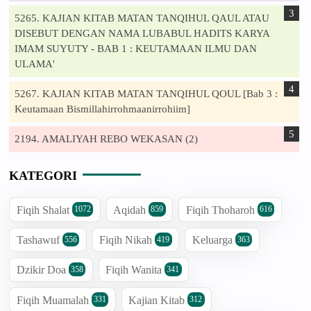
5265. KAJIAN KITAB MATAN TANQIHUL QAUL ATAU
DISEBUT DENGAN NAMA LUBABUL HADITS KARYA
IMAM SUYUTY - BAB 1 : KEUTAMAAN ILMU DAN
ULAMA'
5267. KAJIAN KITAB MATAN TANQIHUL QOUL [Bab 3 :
Keutamaan Bismillahirrohmaanirrohiim]
2194. AMALIYAH REBO WEKASAN (2)
KATEGORI
Fiqih Shalat
Aqidah
Fiqih Thoharoh
1072
859
616
Tashawuf
Fiqih Nikah
Keluarga
556
419
363
Dzikir Doa
Fiqih Wanita
358
341
Fiqih Muamalah
Kajian Kitab
331
312