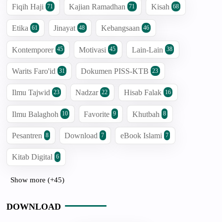
Fiqih Haji
Kajian Ramadhan
Kisah
71
71
68
Etika
Jinayat
Kebangsaan
61
48
46
Kontemporer
Motivasi
Lain-Lain
45
45
38
Warits Faro'id
Dokumen PISS-KTB
31
23
Ilmu Tajwid
Nadzar
Hisab Falak
23
22
16
Ilmu Balaghoh
Favorite
Khutbah
10
9
8
Pesantren
Download
eBook Islami
8
7
7
Kitab Digital
6
Show more (+45)
DOWNLOAD