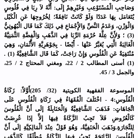
وَصَاحِبِ الْمُسْتَوْعِبِ وَغَيْرِهِمْ إِلَى: أَنَّهُ لاَ رِبَا فِي فُلُوسٍ
يُتَعَامَل بِهَا عَدَدًا وَلَوْ كَانَتْ نَافِقَةً؛ لِخُرُوجِهَا عَنِ الْكَيْل
وَالْوَزْنِ، وَعَدَمُ النَّصِّ وَالإِْجْمَاعِ فِي ذَلِكَ كَمَا قَال الْبُهُوتِيُّ
(3) ؛ وَلأَِنَّ عِلَّةَ حُرْمَةِ الرِّبَا فِي الذَّهَبِ وَالْفِضَّةِ الثَّمَنِيَّةُ
الْغَالِبَةُ الَّتِي يُعَبَّرُ عَنْهَا - أَيْضًا - بِجَوْهَرِيَّةِ الأَْثْمَانِ، وَهِيَ
مُنْتَفِيَةٌ عَنِ الْفُلُوسِ وَإِنْ رَاجَتْ، كَمَا قَال الشَّافِعِيَّةُ (1) .
(1) أسنى المطالب 2 / 22، ومغني المحتاج 2 / 25،
والجمل 3 / 45.
الموسوعة الفقهية الكويتية (32/ 205)أَوَّلاً: زَكَاةُ
الْفُلُوسِ:4 - اخْتَلَفَ الْفُقَهَاءُ فِي زَكَاةِ الْفُلُوسِ عَلَى
اتِّجَاهَاتٍ: فَذَهَبَ الشَّافِعِيَّةُ وَالْحَنَابِلَةُ إلَى أَنَّ الْفُلُوسَ
كَالْعُرُوضِ فَلاَ تَجِبُ الزَّكَاةُ فِيهَا إلاَّ إذَا عُرِضَتْ
لِلتِّجَارَةِ.وَذَهَبَ الْحَنَفِيَّةُ، وَهُوَ قَوْلٌ عِنْدَ الْمَالِكِيَّةِ إلَى أَنَّ
الْفُلُوسَ الرَّائِجَةَ تَجِبُ فِيهَا الزَّكَاةُ مُطْلَقًا كَالذَّهَبِ