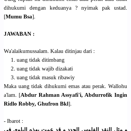
dihukumi dengan keduanya ? nyimak pak ustad.
[
Mumu Bsa
].
JAWABAN :
Wa'alaikumussalam. Kalau ditinjau dari :
1. uang tidak ditimbang
2. uang tidak wajib dizakati
3. uang tidak masuk ribawiy
Maka uang tidak dihukumi emas atau perak. Wallohu
a'lam. [
Abdur Rahman Assyafi'i, Abdurrofik Ingin
Ridlo Robby, Ghufron Bkl
].
- Ibarot :
و مثل النقد الفلوس الجدد و قد عمت بهذه البلوى فى