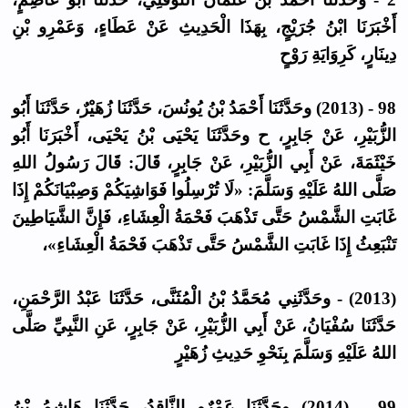
أَخْبَرَنَا ابْنُ جُرَيْجٍ، بِهَذَا الْحَدِيثِ عَنْ عَطَاءٍ، وَعَمْرِو بْنِ
دِينَارٍ، كَرِوَايَةِ رَوْحٍ
98 - (2013) وحَدَّثَنَا أَحْمَدُ بْنُ يُونُسَ، حَدَّثَنَا زُهَيْرٌ، حَدَّثَنَا أَبُو
الزُّبَيْرِ، عَنْ جَابِرٍ، ح وحَدَّثَنَا يَحْيَى بْنُ يَحْيَى، أَخْبَرَنَا أَبُو
خَيْثَمَةَ، عَنْ أَبِي الزُّبَيْرِ، عَنْ جَابِرٍ، قَالَ: قَالَ رَسُولُ اللهِ
صَلَّى اللهُ عَلَيْهِ وَسَلَّمَ: «لَا تُرْسِلُوا فَوَاشِيَكُمْ وَصِبْيَانَكُمْ إِذَا
غَابَتِ الشَّمْسُ حَتَّى تَذْهَبَ فَحْمَةُ الْعِشَاءِ، فَإِنَّ الشَّيَاطِينَ
تَنْبَعِثُ إِذَا غَابَتِ الشَّمْسُ حَتَّى تَذْهَبَ فَحْمَةُ الْعِشَاءِ»،
(2013) - وحَدَّثَنِي مُحَمَّدُ بْنُ الْمُثَنَّى، حَدَّثَنَا عَبْدُ الرَّحْمَنِ،
حَدَّثَنَا سُفْيَانُ، عَنْ أَبِي الزُّبَيْرِ، عَنْ جَابِرٍ، عَنِ النَّبِيِّ صَلَّى
اللهُ عَلَيْهِ وَسَلَّمَ بِنَحْوِ حَدِيثِ زُهَيْرٍ
99 - (2014) وحَدَّثَنَا عَمْرٌو النَّاقِدُ، حَدَّثَنَا هَاشِمُ بْنُ