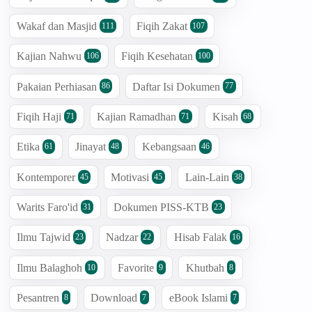
Wakaf dan Masjid
Fiqih Zakat
111
107
Kajian Nahwu
Fiqih Kesehatan
106
100
Pakaian Perhiasan
Daftar Isi Dokumen
86
77
Fiqih Haji
Kajian Ramadhan
Kisah
71
71
68
Etika
Jinayat
Kebangsaan
61
48
46
Kontemporer
Motivasi
Lain-Lain
45
45
38
Warits Faro'id
Dokumen PISS-KTB
31
23
Ilmu Tajwid
Nadzar
Hisab Falak
23
22
16
Ilmu Balaghoh
Favorite
Khutbah
10
9
8
Pesantren
Download
eBook Islami
8
7
7