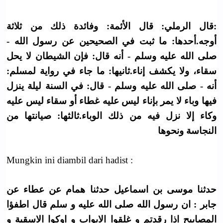
:قال الرملي: قال الأئمة: وفائدة ذلك من ثلاثة
أوجه.أحدها: ما ثبت في الصحيحين عن رسول الله -
صلى الله عليه وسلم - أنه قال: فإن الشيطان لا يحل
سقاء، ولا يكشف إناء.ثانيها: ما جاء في رواية لمسلم:
أنه - صلى الله عليه وسلم - قال: في السنة ليلة ينزل
فيها وباء لا يمر بإناء ليس عليه غطاء أو سقاء ليس عليه
وكاء إلا نزل فيه من ذلك الوباء.ثالثها: صيانتها من
النجاسة ونحوها
Mungkin ini diambil dari hadist :
حدثنا موسى بن اسماعيل حدثنا همام عن عطاء عن
جابر : ان رسول الله صلى الله عليه و سلم قال اطفؤا
المصابيح اذا رقدتم و غلقوا الابواب و اوكوا الاسقية و