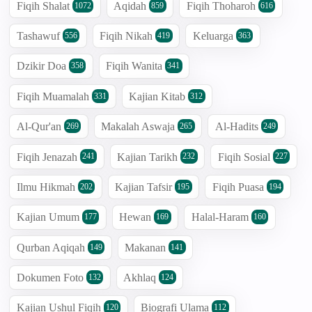
Fiqih Shalat
Aqidah
Fiqih Thoharoh
1072
859
616
Tashawuf
Fiqih Nikah
Keluarga
556
419
363
Dzikir Doa
Fiqih Wanita
358
341
Fiqih Muamalah
Kajian Kitab
331
312
Al-Qur'an
Makalah Aswaja
Al-Hadits
269
265
249
Fiqih Jenazah
Kajian Tarikh
Fiqih Sosial
241
232
227
Ilmu Hikmah
Kajian Tafsir
Fiqih Puasa
202
195
194
Kajian Umum
Hewan
Halal-Haram
177
169
160
Qurban Aqiqah
Makanan
149
141
Dokumen Foto
Akhlaq
132
124
Kajian Ushul Fiqih
Biografi Ulama
120
112