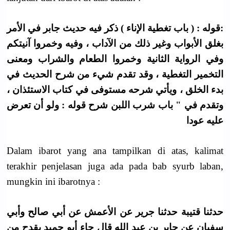
:قوله : ( باب تغطية الإناء ) ذكر فيه حديث جابر في الأمر
بغلق الأبواب وغير ذلك من الآداب ، وفيه وخمروا آنيتكم
وفي الرواية الثانية وخمروا الطعام والشراب ومعنى
التخمير التغطية ، وقد تقدم شيء من شرح الحديث في
بدء الخلق ، ويأتي شرحه مستوفى في كتاب الاستئذان ،
وتقدم في " باب شرب اللبن شرح قوله : ولو أن تعرض
عليه عودا
Dalam ibarot yang ana tampilkan di atas, kalimat
terakhir penjelasan juga ada pada bab syurb laban,
mungkin ini ibarotnya :
حدثنا قتيبة حدثنا جرير عن الأعمش عن أبي صالح وأبي
سفيان عن جابر بن عبد الله قال جاء أبو حميد بقدح من