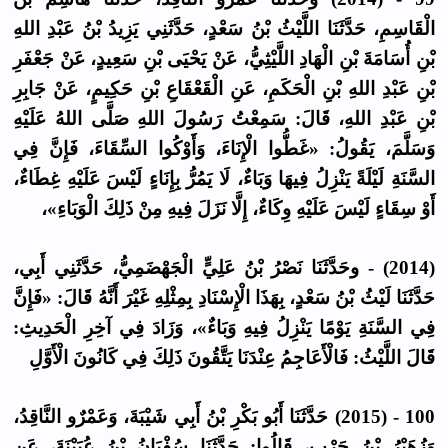
الْقَاسِمِ، حَدَّثَنَا اللَّيْثُ بْنُ سَعْدٍ، حَدَّثَنِي يَزِيدُ بْنُ عَبْدِ اللهِ
بْنِ أُسَامَةَ بْنِ الْهَادِ اللَّيْثِيُّ، عَنْ يَحْيَى بْنِ سَعِيدٍ، عَنْ جَعْفَرِ
بْنِ عَبْدِ اللهِ بْنِ الْحَكَمِ، عَنِ الْقَعْقَاعِ بْنِ حَكِيمٍ، عَنْ جَابِرِ
بْنِ عَبْدِ اللهِ، قَالَ: سَمِعْتُ رَسُولَ اللهِ صَلَّى اللهُ عَلَيْهِ
وَسَلَّمَ، يَقُولُ: «غَطُّوا الْإِنَاءَ، وَأَوْكُوا السِّقَاءَ، فَإِنَّ فِي
السَّنَةِ لَيْلَةً يَنْزِلُ فِيهَا وَبَاءٌ، لَا يَمُرُّ بِإِنَاءٍ لَيْسَ عَلَيْهِ غِطَاءٌ،
أَوْ سِقَاءٍ لَيْسَ عَلَيْهِ وِكَاءٌ، إِلَّا نَزَلَ فِيهِ مِنْ ذَلِكَ الْوَبَاءِ»،
(2014) - وحَدَّثَنَا نَصْرُ بْنُ عَلِيٍّ الْجَهْضَمِيُّ، حَدَّثَنِي أَبِي،
حَدَّثَنَا لَيْثُ بْنُ سَعْدٍ، بِهَذَا الْإِسْنَادِ بِمِثْلِهِ غَيْرَ أَنَّهُ قَالَ: «فَإِنَّ
فِي السَّنَةِ يَوْمًا يَنْزِلُ فِيهِ وَبَاءٌ»، وَزَادَ فِي آخِرِ الْحَدِيثِ:
قَالَ اللَّيْثُ: فَالْأَعَاجِمُ عِنْدَنَا يَتَّقُونَ ذَلِكَ فِي كَانُونَ الْأَوَّلِ
100 - (2015) حَدَّثَنَا أَبُو بَكْرِ بْنُ أَبِي شَيْبَةَ، وَعَمْرٌو النَّاقِدُ،
وَزُهَيْرُ بْنُ حَرْبٍ، قَالُوا: حَدَّثَنَا سُفْيَانُ بْنُ عُيَيْنَةَ، عَنِ