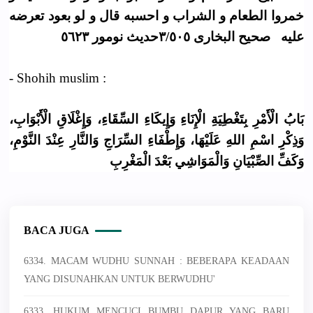
خمروا الطعام و الشراب و احسبه قال و لو بعود تعرضه
عليه صحيح البخارى ٣/٥٠٥حديث نومور ٥٦٢٣
- Shohih muslim :
بَابُ الْأَمْرِ بِتَغْطِيَةِ الْإِنَاءِ وَإِيكَاءِ السِّقَاءِ، وَإِغْلَاقِ الْأَبْوَابِ،
وَذِكْرِ اسْمِ اللهِ عَلَيْهَا، وَإِطْفَاءِ السِّرَاجِ وَالنَّارِ عِنْدَ النَّوْمِ،
وَكَفِّ الصِّبْيَانِ وَالْمَوَاشِي بَعْدَ الْمَغْرِبِ
BACA JUGA
6334. MACAM WUDHU SUNNAH : BEBERAPA KEADAAN
YANG DISUNAHKAN UNTUK BERWUDHU'
6333. HUKUM MENCUCI BUMBU DAPUR YANG BARU