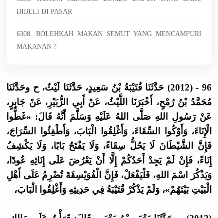
DIBELI DI PASAR
6308. BOLEHKAH MAKAN SEMUT YANG MENCAMPURI
MAKANAN ?
96 - (2012) حَدَّثَنَا قُتَيْبَةُ بْنُ سَعِيدٍ، حَدَّثَنَا لَيْثٌ، ح وحَدَّثَنَا
مُحَمَّدُ بْنُ رُمْحٍ، أَخْبَرَنَا اللَّيْثُ، عَنْ أَبِي الزُّبَيْرِ، عَنْ جَابِرٍ،
عَنْ رَسُولِ اللهِ صَلَّى اللهُ عَلَيْهِ وَسَلَّمَ أَنَّهُ قَالَ: «غَطُّوا
الْإِنَاءَ، وَأَوْكُوا السِّقَاءَ، وَأَغْلِقُوا الْبَابَ، وَأَطْفِئُوا السِّرَاجَ،
فَإِنَّ الشَّيْطَانَ لَا يَحُلُّ سِقَاءً، وَلَا يَفْتَحُ بَابًا، وَلَا يَكْشِفُ
إِنَاءً، فَإِنْ لَمْ يَجِدْ أَحَدُكُمْ إِلَّا أَنْ يَعْرُضَ عَلَى إِنَائِهِ عُودًا،
وَيَذْكُرَ اسْمَ اللهِ، فَلْيَفْعَلْ، فَإِنَّ الْفُوَيْسِقَةَ تُضْرِمُ عَلَى أَهْلِ
الْبَيْتِ بَيْتَهُمْ»، وَلَمْ يَذْكُرْ قُتَيْبَةُ فِي حَدِيثِهِ وَأَغْلِقُوا الْبَابَ،