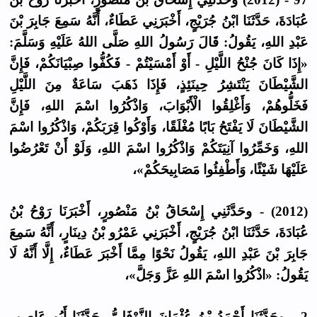
عُبَادَةَ، حَدَّثَنَا ابْنُ جُرَيْجٍ، أَخْبَرَنِي عَطَاءٌ، أَنَّهُ سَمِعَ جَابِرَ بْنَ
عَبْدِ اللهِ، يَقُولُ: قَالَ رَسُولُ اللهِ صَلَّى اللهُ عَلَيْهِ وَسَلَّمَ:
«إِذَا كَانَ جُنْحُ اللَّيْلِ - أَوْ أَمْسَيْتُمْ - فَكُفُّوا صِبْيَانَكُمْ، فَإِنَّ
الشَّيْطَانَ يَنْتَشِرُ حِينَئِذٍ، فَإِذَا ذَهَبَ سَاعَةٌ مِنَ اللَّيْلِ
فَخَلُّوهُمْ، وَأَغْلِقُوا الْأَبْوَابَ، وَاذْكُرُوا اسْمَ اللهِ، فَإِنَّ
الشَّيْطَانَ لَا يَفْتَحُ بَابًا مُغْلَقًا، وَأَوْكُوا قِرَبَكُمْ، وَاذْكُرُوا اسْمَ
اللهِ، وَخَمِّرُوا آنِيَتَكُمْ وَاذْكُرُوا اسْمَ اللهِ، وَلَوْ أَنْ تَعْرُضُوا
عَلَيْهَا شَيْئًا، وَأَطْفِئُوا مَصَابِيحَكُمْ»،
(2012) - وحَدَّثَنِي إِسْحَاقُ بْنُ مَنْصُورٍ، أَخْبَرَنَا رَوْحُ بْنُ
عُبَادَةَ، حَدَّثَنَا ابْنُ جُرَيْجٍ، أَخْبَرَنِي عَمْرُو بْنُ دِينَارٍ، أَنَّهُ سَمِعَ
جَابِرَ بْنَ عَبْدِ اللهِ، يَقُولُ نَحْوًا مِمَّا أَخْبَرَ عَطَاءٌ، إِلَّا أَنَّهُ لَا
يَقُولُ: «اذْكُرُوا اسْمَ اللهِ عَزَّ وَجَلَّ»،
2 - وحَدَّثَنَا أَحْمَدُ بْنُ عُثْمَانَ النَّوْفَلِيُّ، حَدَّثَنَا أَبُو عَاصِمٍ،