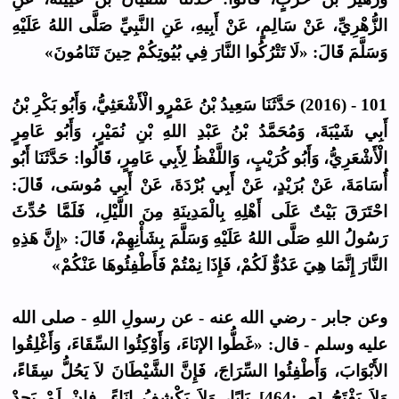
الزُّهْرِيِّ، عَنْ سَالِمٍ، عَنْ أَبِيهِ، عَنِ النَّبِيِّ صَلَّى اللهُ عَلَيْهِ
وَسَلَّمَ قَالَ: «لَا تَتْرُكُوا النَّارَ فِي بُيُوتِكُمْ حِينَ تَنَامُونَ»
101 - (2016) حَدَّثَنَا سَعِيدُ بْنُ عَمْرٍو الْأَشْعَثِيُّ، وَأَبُو بَكْرِ بْنُ
أَبِي شَيْبَةَ، وَمُحَمَّدُ بْنُ عَبْدِ اللهِ بْنِ نُمَيْرٍ، وَأَبُو عَامِرٍ
الْأَشْعَرِيُّ، وَأَبُو كُرَيْبٍ، وَاللَّفْظُ لِأَبِي عَامِرٍ، قَالُوا: حَدَّثَنَا أَبُو
أُسَامَةَ، عَنْ بُرَيْدٍ، عَنْ أَبِي بُرْدَةَ، عَنْ أَبِي مُوسَى، قَالَ:
احْتَرَقَ بَيْتٌ عَلَى أَهْلِهِ بِالْمَدِينَةِ مِنَ اللَّيْلِ، فَلَمَّا حُدِّثَ
رَسُولُ اللهِ صَلَّى اللهُ عَلَيْهِ وَسَلَّمَ بِشَأْنِهِمْ، قَالَ: «إِنَّ هَذِهِ
النَّارَ إِنَّمَا هِيَ عَدُوٌّ لَكُمْ، فَإِذَا نِمْتُمْ فَأَطْفِئُوهَا عَنْكُمْ»
وعن جابر - رضي الله عنه - عن رسولِ اللهِ - صلى الله
عليه وسلم - قال: «غَطُّوا الإنَاءَ، وَأَوْكِئُوا السِّقَاءَ، وَأَغْلِقُوا
الأَبْوَابَ، وَأَطْفِئُوا السِّرَاجَ، فَإِنَّ الشَّيْطَانَ لاَ يَحُلُّ سِقَاءً،
وَلاَ يَفْتَحُ [ص:464] بَابًا، وَلاَ يَكْشِفُ إنَاءً. فإنْ لَمْ يَجِدْ