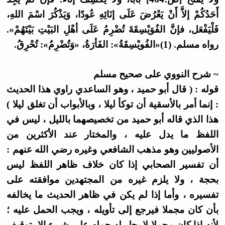
أَحَدُكُمْ إلاَّ أَنْ يَعْرُضَ عَلَى إنَائِهِ عُودًا، وَيَذْكُرَ اسْمَ اللهِ،
فَلْيَفْعَل، فإنَّ الفُوَيْسِقَةَ تُضْرِمُ عَلَى أهْلِ البَيْتِ بَيْتَهُمْ».
رواه مسلم. (1)«الفُويْسِقَةُ»: الفَأرَةُ، «وَتُضْرِمُ»: تُحْرِقُ.
~ شرح النووي على صحيح مسلم
قوله : ( قال أبو حميد ، وهو الساعدي راوي هذا الحديث
: إنما أمر بالأسقية أن توكأ ليلا ، وبالأبواب أن تغلق ليلا )
هذا الذي قاله أبو حميد من تخصيصهما بالليل ، ليس في
اللفظ ما يدل عليه ، والمختار عند الأكثرين من
الأصوليين وهو مذهب الشافعي وغيره رضي الله عنهم :
أن تفسير الصحابي إذا كان خلاف ظاهر اللفظ ليس
بحجة ، ولا يلزم غيره من المجتهدين موافقته على
تفسيره ، وأما إذا لم يكن في ظاهر الحديث ما يخالفه
بأن كان مجملا فيرجع إلى تأويله ، ويجب الحمل عليه ؛
لأنه إذا كان مجملا لا يحل له حمله على شيء إلا بتوقيف