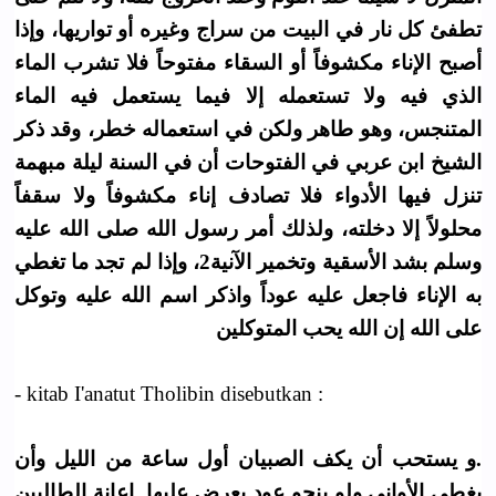
تطفئ كل نار في البيت من سراج وغيره أو تواريها، وإذا
أصبح الإناء مكشوفاً أو السقاء مفتوحاً فلا تشرب الماء
الذي فيه ولا تستعمله إلا فيما يستعمل فيه الماء
المتنجس، وهو طاهر ولكن في استعماله خطر، وقد ذكر
الشيخ ابن عربي في الفتوحات أن في السنة ليلة مبهمة
تنزل فيها الأدواء فلا تصادف إناء مكشوفاً ولا سقفاً
محلولاً إلا دخلته، ولذلك أمر رسول الله صلى الله عليه
وسلم بشد الأسقية وتخمير الآنية2، وإذا لم تجد ما تغطي
به الإناء فاجعل عليه عوداً واذكر اسم الله عليه وتوكل
على الله إن الله يحب المتوكلين
- kitab I'anatut Tholibin disebutkan :
.و يستحب أن يكف الصبيان أول ساعة من الليل وأن
يغطى الأواني ولو بنحو عود يعرض عليها. إعانة الطالبين