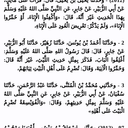
(2012) - وحَدَّثَنَا يَحْيَى بْنُ يَحْيَى، قَالَ: قَرَأْتُ عَلَى مَالِكٍ،
عَنْ أَبِي الزُّبَيْرِ، عَنْ جَابِرٍ، عَنِ النَّبِيِّ صَلَّى اللهُ عَلَيْهِ وَسَلَّمَ
بِهَذَا الْحَدِيثِ غَيْرَ أَنَّهُ، قَالَ: «وَأَكْفِئُوا الْإِنَاءَ، أَوْ خَمِّرُوا
الْإِنَاءَ»، وَلَمْ يَذْكُرْ: تَعْرِيضَ الْعُودِ عَلَى الْإِنَاءِ،
2 - وحَدَّثَنَا أَحْمَدُ بْنُ يُونُسَ، حَدَّثَنَا زُهَيْرٌ، حَدَّثَنَا أَبُو الزُّبَيْرِ،
عَنْ جَابِرٍ، قَالَ: قَالَ رَسُولُ اللهِ صَلَّى اللهُ عَلَيْهِ وَسَلَّمَ:
أَغْلِقُوا الْبَابَ، فَذَكَرَ بِمِثْلِ حَدِيثِ اللَّيْثِ، غَيْرَ أَنَّهُ قَالَ:
وَخَمِّرُوا الْآنِيَةَ، وَقَالَ: تُضْرِمُ عَلَى أَهْلِ الْبَيْتِ ثِيَابَهُمْ،
3 - وحَدَّثَنِي مُحَمَّدُ بْنُ الْمُثَنَّى، حَدَّثَنَا عَبْدُ الرَّحْمَنِ، حَدَّثَنَا
سُفْيَانُ، عَنْ أَبِي الزُّبَيْرِ، عَنْ جَابِرٍ، عَنِ النَّبِيِّ صَلَّى اللهُ
عَلَيْهِ وَسَلَّمَ بِمِثْلِ حَدِيثِهِمْ، وَقَالَ: «وَالْفُوَيْسِقَةُ تُضْرِمُ
الْبَيْتَ عَلَى أَهْلِهِ»
97 - (2012) وحَدَّثَنِي إِسْحَاقُ بْنُ مَنْصُورٍ، أَخْبَرَنَا رَوْحُ بْنُ