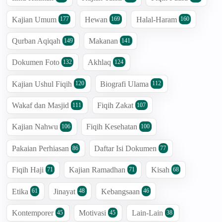
Kajian Umum
Hewan
Halal-Haram
177
169
160
Qurban Aqiqah
Makanan
149
141
Dokumen Foto
Akhlaq
132
124
Kajian Ushul Fiqih
Biografi Ulama
120
112
Wakaf dan Masjid
Fiqih Zakat
111
107
Kajian Nahwu
Fiqih Kesehatan
106
100
Pakaian Perhiasan
Daftar Isi Dokumen
86
77
Fiqih Haji
Kajian Ramadhan
Kisah
71
71
68
Etika
Jinayat
Kebangsaan
61
48
46
Kontemporer
Motivasi
Lain-Lain
45
45
38