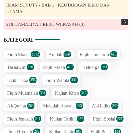
IMAM SUYUTY - BAB 1 : KEUTAMAAN ILMU DAN
ULAMA'
2195. AMALIYAH REBO WEKASAN (3)
KATEGORI
Fiqih Shalat
Aqidah
Fiqih Thoharoh
1072
859
616
Tashawuf
Fiqih Nikah
Keluarga
556
419
363
Dzikir Doa
Fiqih Wanita
358
341
Fiqih Muamalah
Kajian Kitab
331
312
Al-Qur'an
Makalah Aswaja
Al-Hadits
269
265
249
Fiqih Jenazah
Kajian Tarikh
Fiqih Sosial
241
232
227
Ilmu Hikmah
Kajian Tafsir
Fiqih Puasa
202
195
194