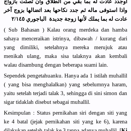
اوجدد عادت له بما بقي من الطلاق وان تصلت بأزواج
واذا استوفى ماله ثم جدد نكاحها بعد اتضالها بزوج آخر
عادت له بما يملك لأنها زوجة جديدة الباجوري ٢/١٤٥
( Sub Bahasan ) Kalau orang merdeka dan hamba
sahaya menceraikan istrinya, dibawah / kurang dari
yang dimiliki, setelahnya mereka merujuk atau
menikah ulang, maka sisa talaknya akan kembali
walau disambung dengan beberapa suami lain.
Sependek pengetahuanku. Hanya ada 1 istilah muhallil
( yang bisa menghalalkan) yang sebelumnya haram,
yaitu setelah terjadi talak 3, sehingga di sini simon dan
sigar tidaklah disebut sebagai muhallil.
Kesimpulan : Status pernikahan siri dengan siti yang
ke 4 batal (jejak pernikahan siti yang ke 6), karena
dilakukan setelah talak ke 3 tanpa adanya muhallil. [
Ki