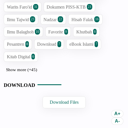
Warits Faro'id
Dokumen PISS-KTB
31
23
Ilmu Tajwid
Nadzar
Hisab Falak
23
22
16
Ilmu Balaghoh
Favorite
Khutbah
10
9
8
Pesantren
Download
eBook Islami
8
7
7
Kitab Digital
6
Show more (+45)
DOWNLOAD
Download Files