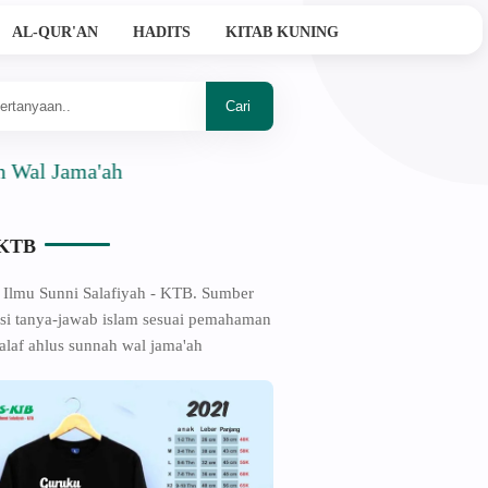
AL-QUR'AN
HADITS
KITAB KUNING
 Jama'ah
-KTB
 Ilmu Sunni Salafiyah - KTB. Sumber
si tanya-jawab islam sesuai pemahaman
alaf ahlus sunnah wal jama'ah