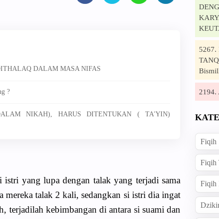
DENG
KARYA
KEUT
5267
TANQI
 DITHALAQ DALAM MASA NIFAS
Bismil
2194
ng ?
DALAM NIKAH), HARUS DITENTUKAN ( TA'YIN)
KATE
Fiqih
Fiqih
stri yang lupa dengan talak yang terjadi sama
Fiqih
mereka talak 2 kali, sedangkan si istri dia ingat
Dziki
ah, terjadilah kebimbangan di antara si suami dan