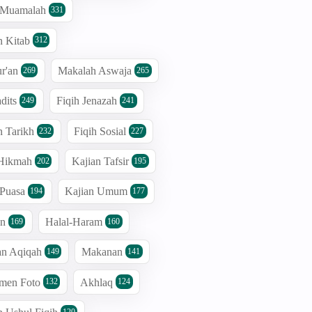
h Muamalah
331
n Kitab
312
r'an
Makalah Aswaja
269
265
dits
Fiqih Jenazah
249
241
n Tarikh
Fiqih Sosial
232
227
 Hikmah
Kajian Tafsir
202
195
 Puasa
Kajian Umum
194
177
an
Halal-Haram
169
160
an Aqiqah
Makanan
149
141
men Foto
Akhlaq
132
124
120