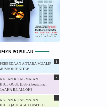
UMEN POPULAR
. PERBEDAAN ANTARA MUALIF
MUSHONIF KITAB
. KAJIAN KITAB MATAN
HUL QOUL [Bab-2:keutamaan
ILAAHA ILLALLOH]
. KAJIAN KITAB MATAN
IHUL QAUL ATAU DISEBUT