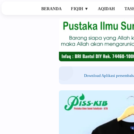
BERANDA
FIQIH
▼
AQIDAH
TAS
Download Aplikasi persemba