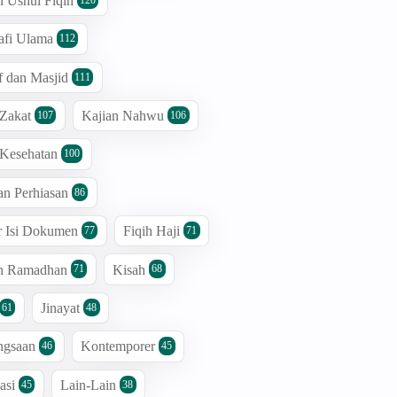
n Ushul Fiqih
afi Ulama
112
 dan Masjid
111
 Zakat
Kajian Nahwu
107
106
 Kesehatan
100
an Perhiasan
86
r Isi Dokumen
Fiqih Haji
77
71
an Ramadhan
Kisah
71
68
Jinayat
61
48
ngsaan
Kontemporer
46
45
asi
Lain-Lain
45
38