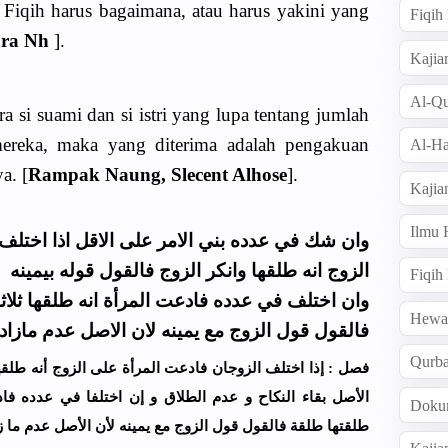
 / Fiqih harus bagaimana, atau harus yakini yang
Fiqi
ra Nh
].
Kajia
Al-Qu
ra si suami dan si istri yang lupa tentang jumlah
 mereka, maka yang diterima adalah pengakuan
Al-Ha
a. [
Rampak Naung, Slecent Alhose
].
Kajia
Ilmu
وان شك في عدده بني الامر على الاقل اذا اختلف
الزوج انه طلقها وانكر الزوج فالقول قوله بيمينه
Fiqih
وان اختلف في عدده فادعت المرأة انه طلقها ثلاث
Hew
فالقول قول الزوج مع يمينه لان الاصل عدم مازاد ع
Qurb
ﻓﺼﻞ : ﺇﺫﺍ ﺍﺧﺘﻠﻒ ﺍﻟﺰﻭﺟﺎﻥ ﻓﺎﺩﻋﺖ ﺍﻟﻤﺮﺃﺓ ﻋﻠﻰ ﺍﻟﺰﻭﺝ ﺃﻧﻪ ﻃﻠﻘﻬﺎ
ﺍﻷﺻﻞ ﺑﻘﺎﺀ ﺍﻟﻨﻜﺎﺡ ﻭ ﻋﺪﻡ ﺍﻟﻄﻼﻕ ﻭ ﺇﻥ ﺍﺧﺘﻠﻔﺎ ﻓﻲ ﻋﺪﺩﻩ ﻓﺎﺩﻋ
Doku
ﻃﻠﻘﺘﻬﺎ ﻃﻠﻘﺔ ﻓﺎﻟﻘﻮﻝ ﻗﻮﻝ ﺍﻟﺰﻭﺝ ﻣﻊ ﻳﻤﻴﻨﻪ ﻷﻥ ﺍﻷﺻﻞ ﻋﺪﻡ ﻣﺎ ﺯ