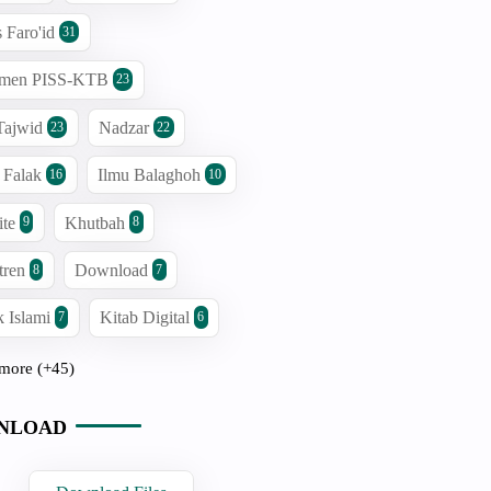
s Faro'id
31
men PISS-KTB
23
Tajwid
Nadzar
23
22
 Falak
Ilmu Balaghoh
16
10
ite
Khutbah
9
8
tren
Download
8
7
 Islami
Kitab Digital
7
6
more (+45)
NLOAD