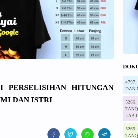
DOK
4797
DI PERSELISIHAN HITUNGAN
DAN 
MI DAN ISTRI
5266
TANQI
LAA 
5265
TANQ