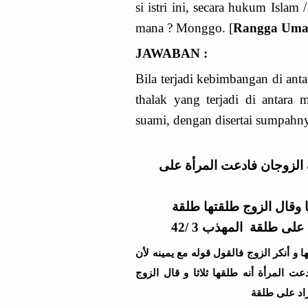
si istri ini, secara hukum Islam
mana ? Monggo. [
Rangga Uma
JAWABAN :
Bila terjadi kebimbangan di anta
thalak yang terjadi di antara
suami, dengan disertai sumpahny
 الزوجان فادعت المرأة على
ا وقال الزوج طلقتها طلقة
لى طلقة المهذب 3 /42
 ﻭ ﺃﻧﻜﺮ ﺍﻟﺰﻭﺝ ﻓﺎﻟﻘﻮﻝ ﻗﻮﻟﻪ ﻣﻊ ﻳﻤﻴﻨﻪ ﻷﻥ
ﺖ ﺍﻟﻤﺮﺃﺓ ﺃﻧﻪ ﻃﻠﻘﻬﺎ ﺛﻼﺛﺎ ﻭ ﻗﺎﻝ ﺍﻟﺰﻭﺝ
ﺍﺩ ﻋﻠﻰ ﻃﻠﻘﺔ