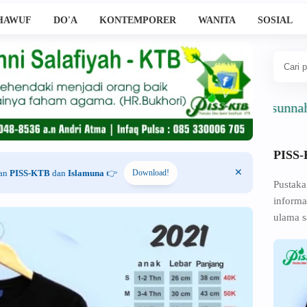
HAWUF
DO'A
KONTEMPORER
WANITA
SOSIAL
Ahlussunnah Wal
PISS
han
PISS-KTB
dan
Islamuna
👉
Download!
Pustaka
informa
ulama s