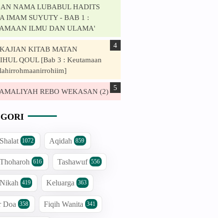
AN NAMA LUBABUL HADITS
 IMAM SUYUTY - BAB 1 :
AMAAN ILMU DAN ULAMA'
. KAJIAN KITAB MATAN
HUL QOUL [Bab 3 : Keutamaan
lahirrohmaanirrohiim]
. AMALIYAH REBO WEKASAN (2)
GORI
 Shalat
Aqidah
1072
859
 Thoharoh
Tashawuf
616
556
 Nikah
Keluarga
419
363
r Doa
Fiqih Wanita
358
341