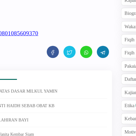
Kajia
Biogr
Wakaf
610801085609370
Fiqih
Fiqih
Pakai
Dafta
ATAS DASAR MILKUL YAMIN
Kaji
Etika
NTI HAIDH SEBAB OBAT KB
Keba
LAHIRAN BAYI
Motiv
anita Kembar Siam