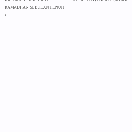
IBU HAMIL BERPUASA
MASALAH QADLA & QADAR
RAMADHAN SEBULAN PENUH
?