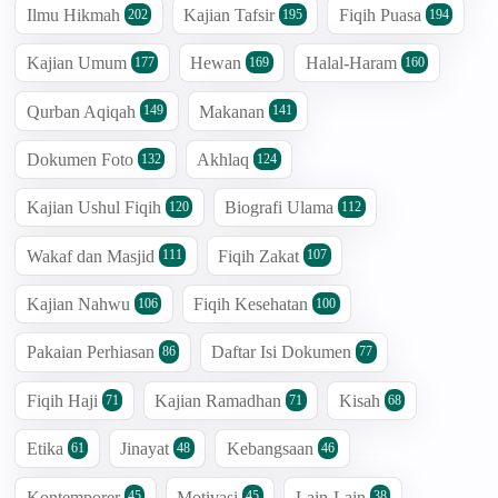
Ilmu Hikmah
Kajian Tafsir
Fiqih Puasa
202
195
194
Kajian Umum
Hewan
Halal-Haram
177
169
160
Qurban Aqiqah
Makanan
149
141
Dokumen Foto
Akhlaq
132
124
Kajian Ushul Fiqih
Biografi Ulama
120
112
Wakaf dan Masjid
Fiqih Zakat
111
107
Kajian Nahwu
Fiqih Kesehatan
106
100
Pakaian Perhiasan
Daftar Isi Dokumen
86
77
Fiqih Haji
Kajian Ramadhan
Kisah
71
71
68
Etika
Jinayat
Kebangsaan
61
48
46
Kontemporer
Motivasi
Lain-Lain
45
45
38