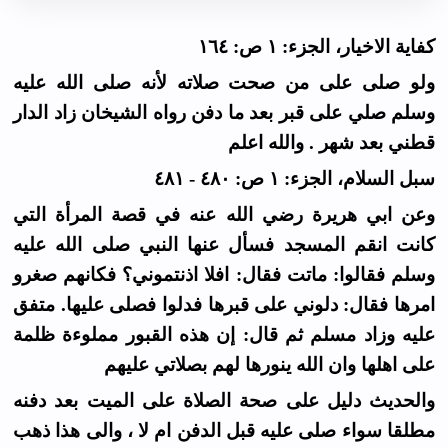
كفاية الاخيار، الجزء: ١ ص: ١٦٤
ولو صلى على من صحت صلاته لأنه صلى الله عليه
وسلم صلي على قبر بعد ما دفن رواه الشيخان زاد الدار
قطني بعد شهر . والله اعلم
سبل السلام، الجزء: ١ ص: ٤٨٠ - ٤٨١
وعن ابي هريرة رضي الله عنه في قصة المرأة التي
كانت انقم المسجد فسأل عنها النبي صلى الله عليه
وسلم فقالوا: ماتت فقال: افلا اذنتموني؟ فكانهم صغرو
امرها فقال: دلوني على قبرها فدلوا فصلى عليها. متفق
عليه وزاد مسلم ثم قال: إن هذه القبور مملوءة ظلمة
على اهلها وان الله ينورها لهم بصلاتي عليهم
والحديث دليل على صحة الصلاة على الميت بعد دفنه
مطلقا سواء صلى عليه قبل الدفن ام لا ، والى هذا ذهب