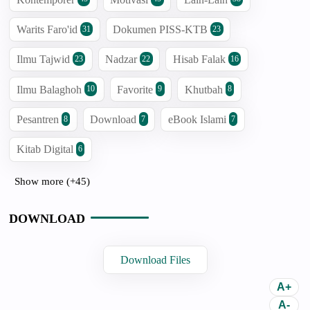
Warits Faro'id
Dokumen PISS-KTB
31
23
Ilmu Tajwid
Nadzar
Hisab Falak
23
22
16
Ilmu Balaghoh
Favorite
Khutbah
10
9
8
Pesantren
Download
eBook Islami
8
7
7
Kitab Digital
6
Show more (+45)
DOWNLOAD
Download Files