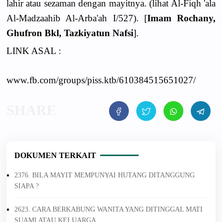
lahir atau sezaman dengan mayitnya. (lihat Al-Fiqh 'ala
Al-Madzaahib Al-Arba'ah I/527). [
Imam Rochany,
Ghufron Bkl, Tazkiyatun Nafsi
].
LINK ASAL :
www.fb.com/groups/piss.ktb/610384515651027/
DOKUMEN TERKAIT
2376. BILA MAYIT MEMPUNYAI HUTANG DITANGGUNG
SIAPA ?
2623. CARA BERKABUNG WANITA YANG DITINGGAL MATI
SUAMI ATAU KELUARGA