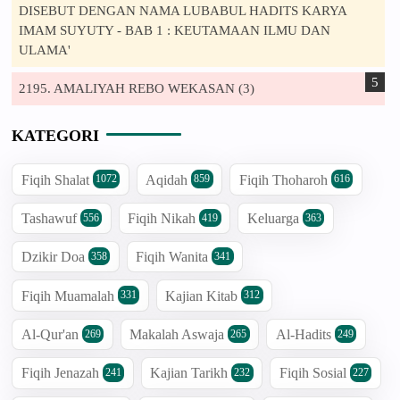
DISEBUT DENGAN NAMA LUBABUL HADITS KARYA
IMAM SUYUTY - BAB 1 : KEUTAMAAN ILMU DAN
ULAMA'
2195. AMALIYAH REBO WEKASAN (3)
KATEGORI
Fiqih Shalat
Aqidah
Fiqih Thoharoh
1072
859
616
Tashawuf
Fiqih Nikah
Keluarga
556
419
363
Dzikir Doa
Fiqih Wanita
358
341
Fiqih Muamalah
Kajian Kitab
331
312
Al-Qur'an
Makalah Aswaja
Al-Hadits
269
265
249
Fiqih Jenazah
Kajian Tarikh
Fiqih Sosial
241
232
227