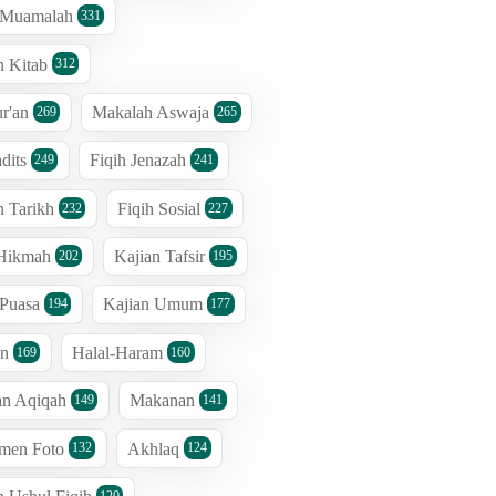
h Muamalah
331
n Kitab
312
r'an
Makalah Aswaja
269
265
dits
Fiqih Jenazah
249
241
n Tarikh
Fiqih Sosial
232
227
 Hikmah
Kajian Tafsir
202
195
 Puasa
Kajian Umum
194
177
an
Halal-Haram
169
160
an Aqiqah
Makanan
149
141
men Foto
Akhlaq
132
124
120