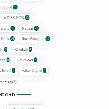
s Faro'id
31
men PISS-KTB
23
Tajwid
Nadzar
23
22
 Falak
Ilmu Balaghoh
16
10
ite
Khutbah
9
8
tren
Download
8
7
 Islami
Kitab Digital
7
6
more (+45)
NLOAD