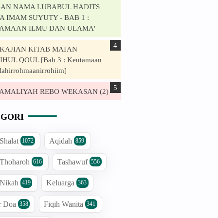
AN NAMA LUBABUL HADITS
 IMAM SUYUTY - BAB 1 :
AMAAN ILMU DAN ULAMA'
. KAJIAN KITAB MATAN
HUL QOUL [Bab 3 : Keutamaan
lahirrohmaanirrohiim]
. AMALIYAH REBO WEKASAN (2)
GORI
 Shalat
Aqidah
1072
859
 Thoharoh
Tashawuf
616
556
 Nikah
Keluarga
419
363
r Doa
Fiqih Wanita
358
341