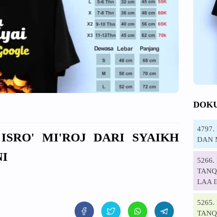
DOK
4797
 ISRO' MI'ROJ DARI SYAIKH
DAN 
NI
5266
TANQI
LAA 
5265
TANQ