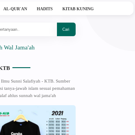
AL-QUR'AN
HADITS
KITAB KUNING
ma'ah
-KTB
 Ilmu Sunni Salafiyah - KTB. Sumber
si tanya-jawab islam sesuai pemahaman
alaf ahlus sunnah wal jama'ah