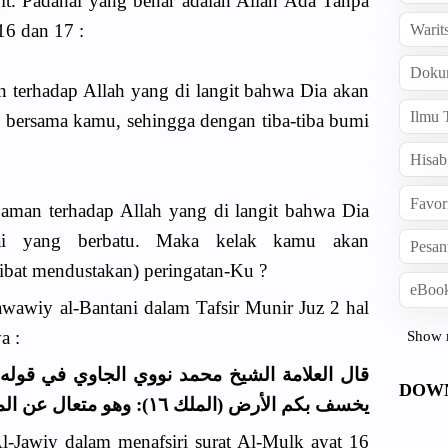
it. Padahal yang benar adalah Allah Ada Tanpa
16 dan 17 :
Warit
Doku
terhadap Allah yang di langit bahwa Dia akan
Ilmu 
 bersama kamu, sehingga dengan tiba-tiba bumi
Hisab
Favor
aman terhadap Allah yang di langit bahwa Dia
ai yang berbatu. Maka kelak kamu akan
Pesan
ibat mendustakan) peringatan-Ku ?
eBook
Nawawiy al-Bantani dalam Tafsir Munir Juz 2 hal
a :
Show 
قال العلامة الشيخ محمد نووي الجاوي في قوله 
DOW
يخسف بكم الأرض (الملك ١٦): وهو متعال عن المكان
awiy dalam menafsiri surat Al-Mulk ayat 16