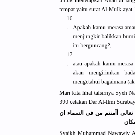
untuk menetapkan Allah di lang
tempat yaitu surat Al-Mulk ayat 
16
.
Apakah kamu merasa aman 
menjungkir balikkan bumi
itu berguncang?,
17
.
atau apakah kamu merasa 
akan mengirimkan bad
mengetahui bagaimana (ak
Mari kita lihat tafsirnya Syeh 
390 cetakan Dar Al-Ilmi Surabay
تعالى أأمنتم من فى السماء ان
Syaikh Muhammad Nawawiy Al-J