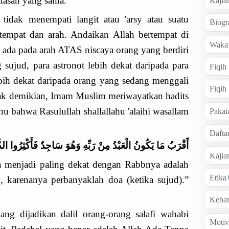
atasan yang sama.
Kajia
idak menempati langit atau 'arsy atau suatu
Biogr
 tempat dan arah. Andaikan Allah bertempat di
Wakaf
ada pada arah ATAS niscaya orang yang berdiri
 sujud, para astronot lebih dekat daripada para
Fiqih
bih dekat daripada orang yang sedang menggali
Fiqih
ak demikian, Imam Muslim meriwayatkan hadits
hu bahwa Rasulullah shallallahu 'alaihi wasallam
Pakai
Dafta
أَقْرَبُ مَا يَكُونُ الْعَبْدُ مِنْ رَبِّهِ وَهُوَ سَاجِدٌ فَأَكْثِرُوا الدّ
Kaji
 menjadi paling dekat dengan Rabbnya adalah
Etika
, karenanya perbanyaklah doa (ketika sujud).”
Keba
ng dijadikan dalil orang-orang salafi wahabi
Motiv