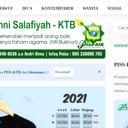
HAWUF
DO'A
KONTEMPORER
WANITA
SOSIAL
Ahlussunnah Wal Ja
PISS
han
PISS-KTB
dan
Islamuna
👉
Download!
Pustaka
informa
ulama s