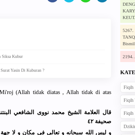
DENG
KARYA
KEUT
5267
TANQI
Bismil
2194
n Siksa Kubur
Surat Yasin Di Kuburan ?
KATE
Fiqih
i'roj (Allah tidak diatas , Allah tidak di atas
Fiqih
قال العلامة الشيخ محمد نووى الشافعي البنتن
Fiqih
صحيفة ٤٢
Dziki
و ليس الله سبحانه و تعالى فى مكان و لا جهة ت