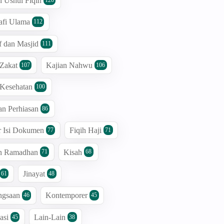
n Ushul Fiqih
afi Ulama
112
 dan Masjid
111
 Zakat
Kajian Nahwu
107
106
 Kesehatan
100
an Perhiasan
86
r Isi Dokumen
Fiqih Haji
77
71
an Ramadhan
Kisah
71
68
Jinayat
61
48
ngsaan
Kontemporer
46
45
asi
Lain-Lain
45
38