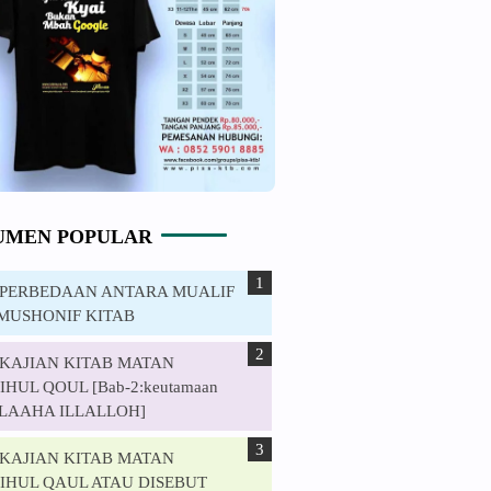
UMEN POPULAR
. PERBEDAAN ANTARA MUALIF
MUSHONIF KITAB
. KAJIAN KITAB MATAN
HUL QOUL [Bab-2:keutamaan
ILAAHA ILLALLOH]
. KAJIAN KITAB MATAN
IHUL QAUL ATAU DISEBUT