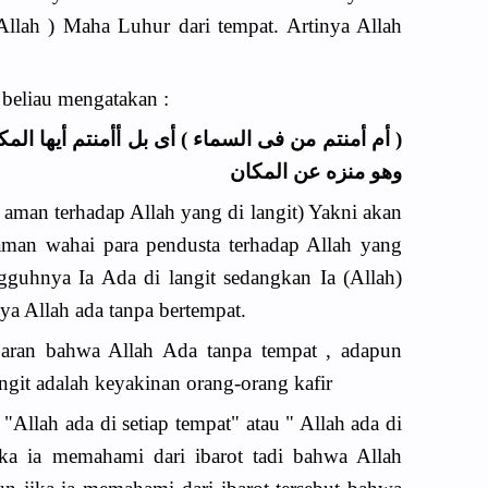
Allah ) Maha Luhur dari tempat. Artinya Allah
beliau mengatakan :
أم أمنتم من فى السماء ) أى بل أأمنتم أيها المك
وهو منزه عن المكان
aman terhadap Allah yang di langit) Yakni akan
aman wahai para pendusta terhadap Allah yang
guhnya Ia Ada di langit sedangkan Ia (Allah)
ya Allah ada tanpa bertempat.
lajaran bahwa Allah Ada tanpa tempat , adapun
ngit adalah keyakinan orang-orang kafir
llah ada di setiap tempat" atau " Allah ada di
ika ia memahami dari ibarot tadi bahwa Allah