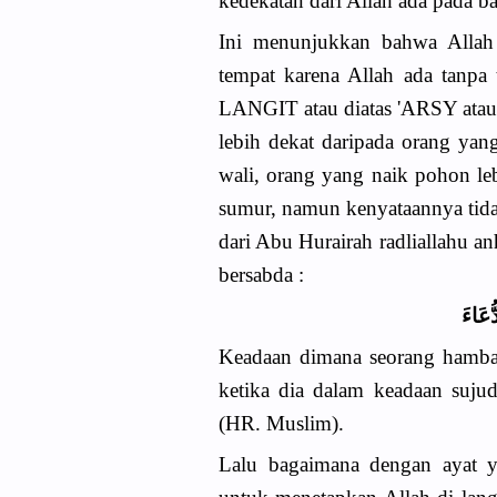
kedekatan dari Allah ada pada b
Ini menunjukkan bahwa Allah t
tempat karena Allah ada tanpa
LANGIT atau diatas 'ARSY atau 
lebih dekat daripada orang yang
wali, orang yang naik pohon le
sumur, namun kenyataannya tid
dari Abu Hurairah radliallahu an
bersabda :
ُعَاءَ
Keadaan dimana seorang hamba
ketika dia dalam keadaan sujud
(HR. Muslim).
Lalu bagaimana dengan ayat ya