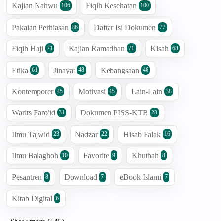
Kajian Nahwu
Fiqih Kesehatan
106
100
Pakaian Perhiasan
Daftar Isi Dokumen
86
77
Fiqih Haji
Kajian Ramadhan
Kisah
71
71
68
Etika
Jinayat
Kebangsaan
61
48
46
Kontemporer
Motivasi
Lain-Lain
45
45
38
Warits Faro'id
Dokumen PISS-KTB
31
23
Ilmu Tajwid
Nadzar
Hisab Falak
23
22
16
Ilmu Balaghoh
Favorite
Khutbah
10
9
8
Pesantren
Download
eBook Islami
8
7
7
Kitab Digital
6
Show more (+45)