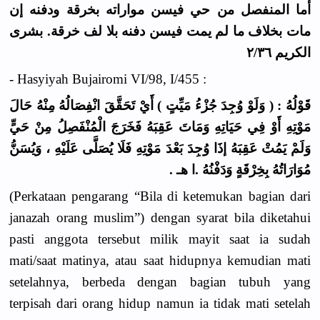
أما المنفصل من حي فيسن مواراته بخرقة ودفنه إن
مات بخلاف ما لم يمت فيسن دفنه بلا لف خرقة. بشرى
الكريم ٢/٣٦
-
Hasyiyah Bujairomi VI/98, I/455 :
قَوْلُهُ : ( وَلَوْ وُجِدَ جُزْءُ مَيِّتٍ ) أَيْ تَحَقَّقَ انْفِصَالُهُ مِنْهُ حَالَ
مَوْتِهِ أَوْ فِي حَيَاتِهِ وَمَاتَ عَقِبَهُ فَخَرَجَ الْمُنْفَصِلُ مِنْ حَيٍّ
وَلَمْ يَمُتْ عَقِبَهُ إذَا وُجِدَ بَعْدَ مَوْتِهِ فَلَا يُصَلَّى عَلَيْهِ ، وَيُسَنُّ
مُوَارَاتُهُ بِخِرْقَةٍ وَدَفْنُهُ .ا هـ .
(Perkataan pengarang “Bila di ketemukan bagian dari
janazah orang muslim”) dengan syarat bila diketahui
pasti anggota tersebut milik mayit saat ia sudah
mati/saat matinya, atau saat hidupnya kemudian mati
setelahnya, berbeda dengan bagian tubuh yang
terpisah dari orang hidup namun ia tidak mati setelah