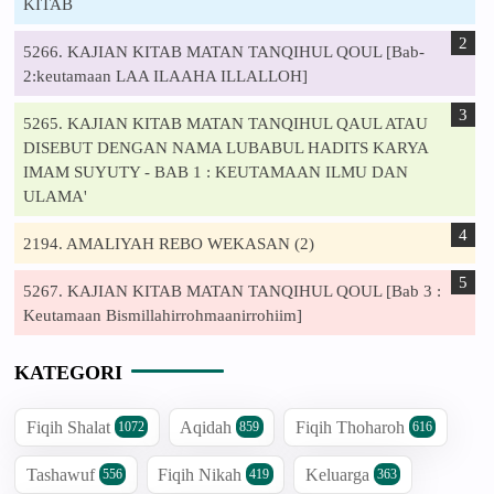
KITAB
5266. KAJIAN KITAB MATAN TANQIHUL QOUL [Bab-
2:keutamaan LAA ILAAHA ILLALLOH]
5265. KAJIAN KITAB MATAN TANQIHUL QAUL ATAU
DISEBUT DENGAN NAMA LUBABUL HADITS KARYA
IMAM SUYUTY - BAB 1 : KEUTAMAAN ILMU DAN
ULAMA'
2194. AMALIYAH REBO WEKASAN (2)
5267. KAJIAN KITAB MATAN TANQIHUL QOUL [Bab 3 :
Keutamaan Bismillahirrohmaanirrohiim]
KATEGORI
Fiqih Shalat
Aqidah
Fiqih Thoharoh
1072
859
616
Tashawuf
Fiqih Nikah
Keluarga
556
419
363