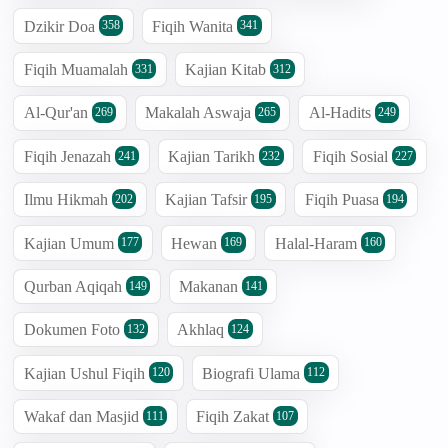
Dzikir Doa
Fiqih Wanita
358
341
Fiqih Muamalah
Kajian Kitab
331
312
Al-Qur'an
Makalah Aswaja
Al-Hadits
269
265
249
Fiqih Jenazah
Kajian Tarikh
Fiqih Sosial
241
232
227
Ilmu Hikmah
Kajian Tafsir
Fiqih Puasa
202
195
194
Kajian Umum
Hewan
Halal-Haram
177
169
160
Qurban Aqiqah
Makanan
149
141
Dokumen Foto
Akhlaq
132
124
Kajian Ushul Fiqih
Biografi Ulama
120
112
Wakaf dan Masjid
Fiqih Zakat
111
107