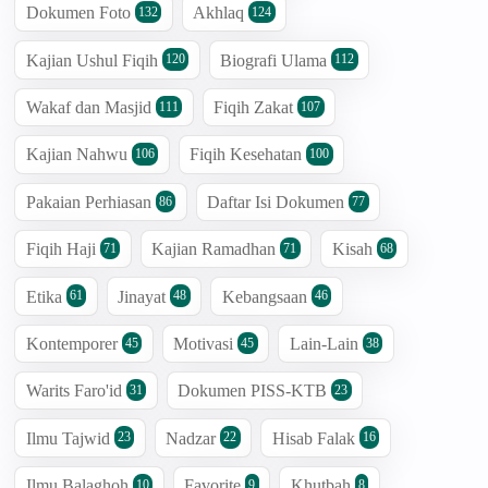
Dokumen Foto
Akhlaq
132
124
Kajian Ushul Fiqih
Biografi Ulama
120
112
Wakaf dan Masjid
Fiqih Zakat
111
107
Kajian Nahwu
Fiqih Kesehatan
106
100
Pakaian Perhiasan
Daftar Isi Dokumen
86
77
Fiqih Haji
Kajian Ramadhan
Kisah
71
71
68
Etika
Jinayat
Kebangsaan
61
48
46
Kontemporer
Motivasi
Lain-Lain
45
45
38
Warits Faro'id
Dokumen PISS-KTB
31
23
Ilmu Tajwid
Nadzar
Hisab Falak
23
22
16
Ilmu Balaghoh
Favorite
Khutbah
10
9
8