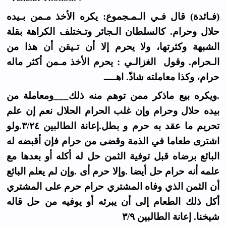
(فـائدة) قال فـي الـمـجموع: يكره الأخذ مـمن بـيده
حلال وحرام. كالسلطان الـجائر وتـختلف الكراهة بقلة
الشبهة وكثرتها، ولا يحرم إلا أن تـيقن أن هذا من
الـحرام. وقول الغزالـي : يحرم الأخذ مـمن أكثر ماله
حرام، وكذا معاملته شاذّ. اهــــ
.ويكره بيع ماذكر ممن توهم منه ذلك___ومعاملة من
بيده حلال وحرام وإن غلب الحرام الحلال نعم إن علم
تحريم ما عقد به حرم و بطل.إعانة الطالبين ٣/٢٤.ولو
اشترى طعاما في الذمة وقضى من حرام فإن أقبضه له
البائع برضاه قبل توفية الثمن حل له أكله أو بعدها مع
علمه أنه حرام حل أيضا .وإلا حرم أى .وإن لم يعلم البائع
أن الثمن الذي وفاه المشتري حرام حرم على المشتري
أكل ذلك الطعام إلى أن يبرئه أو يوفيه من حل قاله
شيخنا. إعانة الطالبين ٣/٩