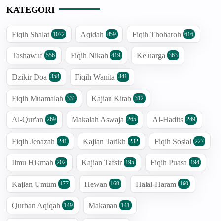
KATEGORI
Fiqih Shalat
Aqidah
Fiqih Thoharoh
1072
859
616
Tashawuf
Fiqih Nikah
Keluarga
556
419
363
Dzikir Doa
Fiqih Wanita
358
341
Fiqih Muamalah
Kajian Kitab
331
312
Al-Qur'an
Makalah Aswaja
Al-Hadits
269
265
249
Fiqih Jenazah
Kajian Tarikh
Fiqih Sosial
241
232
227
Ilmu Hikmah
Kajian Tafsir
Fiqih Puasa
202
195
194
Kajian Umum
Hewan
Halal-Haram
177
169
160
Qurban Aqiqah
Makanan
149
141