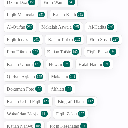
Dzikir Doa
Fiqih Wanita
358
341
Fiqih Muamalah
Kajian Kitab
331
312
Al-Qur'an
Makalah Aswaja
Al-Hadits
269
265
249
Fiqih Jenazah
Kajian Tarikh
Fiqih Sosial
241
232
227
Ilmu Hikmah
Kajian Tafsir
Fiqih Puasa
202
195
194
Kajian Umum
Hewan
Halal-Haram
177
169
160
Qurban Aqiqah
Makanan
149
141
Dokumen Foto
Akhlaq
132
124
Kajian Ushul Fiqih
Biografi Ulama
120
112
Wakaf dan Masjid
Fiqih Zakat
111
107
Kajian Nahwu
Fiqih Kesehatan
106
100