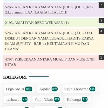
5266. KAJIAN KITAB MATAN TANQIHUL QOUL [Bab-
2:keutamaan LAA ILAAHA ILLALLOH]
2193. AMALIYAH REBO WEKASAN (1)
5265. KAJIAN KITAB MATAN TANQIHUL QAUL ATAU
DISEBUT DENGAN NAMA LUBABUL HADITS KARYA
IMAM SUYUTY - BAB 1 : KEUTAMAAN ILMU DAN
ULAMA'
4797. PERBEDAAN ANTARA MUALIF DAN MUSHONIF
KITAB
KATEGORI
Fiqih Shalat
Aqidah
Fiqih Thoharoh
1072
859
616
Tashawuf
Fiqih Nikah
Keluarga
556
419
363