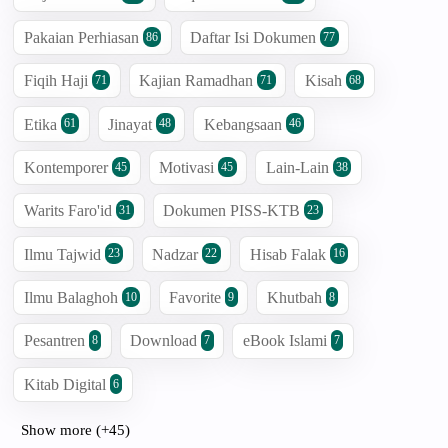
Pakaian Perhiasan
Daftar Isi Dokumen
86
77
Fiqih Haji
Kajian Ramadhan
Kisah
71
71
68
Etika
Jinayat
Kebangsaan
61
48
46
Kontemporer
Motivasi
Lain-Lain
45
45
38
Warits Faro'id
Dokumen PISS-KTB
31
23
Ilmu Tajwid
Nadzar
Hisab Falak
23
22
16
Ilmu Balaghoh
Favorite
Khutbah
10
9
8
Pesantren
Download
eBook Islami
8
7
7
Kitab Digital
6
Show more (+45)