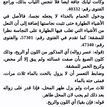
وكانت ثيابك جافة أيضا فلا تنجس الثياب بذلك، وراجع
الفتوى رقم: 40332.
ودخول الحمام بالحذاء لا يجعله نجسا، فالأصل في
الأشياء الطهارة حتى تثبت نجاستها إضافة إلى أن النعل
من الأشياء التي تغلب فيها الطهارة على النجاسة نظرا
للمشقة؛ كما تقدم في الفتوى رقم: 57301، والفتوى
رقم: 47340.
(قوله: عسر زواله) أي المذكور من اللون أو الريح، وذلك
كلون الصبغ بأن صفت غسالته ولم يبق إلا أثر محض،
وكريح الخمر للمشقة.
وضابط التعسر أن لا يزول بالحت بالماء ثلاث مرات،
فمتى حته بالماء
ثلاث مرات ولم يزل طهر المحل، فإذا قدر على زواله
بعد ذلك لم يجب لان المحل طاهر.
قوله: فإن بقيا) أي اللون والريح.