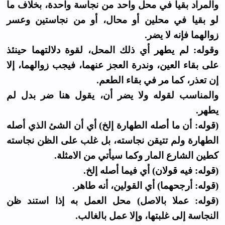
والمراد بقيا في محل واحد من نجاسة واحدة، بخلاف ما
لو بقيا في محلين أو محال، أو من نجاستين وعسر
زوالهما فإنه لا يضر.
وقوله: لم يطهر أي ذلك المحل، لقوة دلالتهما حينئذ
على بقاء العين، وندرة العجز عنهما، فيجب زوالهما، إلا
إن تعذر، كما مر في بقاء الطعم.
والمناسب لقوله ولا يضر أن، يقول هنا ضر بدل لم
يطهر.
(قوله: أن ما أصله الطهارة إلخ) أي أن الشئ الذي أصله
الطهارة ولم تتيقن نجاسته، بل غلب على الظن نجاسته
كطين الشارع المار وكما سيأتي من الامثلة.
(قوله: فيه قولان) أي فيما أصله إلخ.
(قوله: أرجحهما) أي القولين، أنه طاهر.
(قوله: عملا بالاصل) محل العمل به إذا استند ظن
النجاسة إلى غلبتها، وإلا عمل بالغالب.