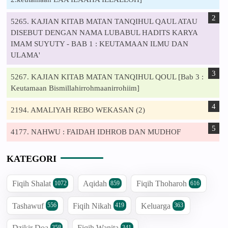
5265. KAJIAN KITAB MATAN TANQIHUL QAUL ATAU
DISEBUT DENGAN NAMA LUBABUL HADITS KARYA
IMAM SUYUTY - BAB 1 : KEUTAMAAN ILMU DAN
ULAMA'
5267. KAJIAN KITAB MATAN TANQIHUL QOUL [Bab 3 :
Keutamaan Bismillahirrohmaanirrohiim]
2194. AMALIYAH REBO WEKASAN (2)
4177. NAHWU : FAIDAH IDHROB DAN MUDHOF
KATEGORI
Fiqih Shalat
Aqidah
Fiqih Thoharoh
1072
859
616
Tashawuf
Fiqih Nikah
Keluarga
556
419
363
Dzikir Doa
Fiqih Wanita
358
341