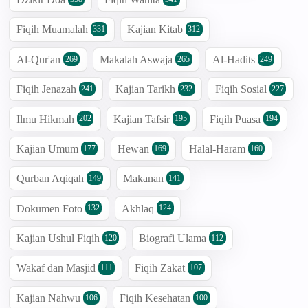
Fiqih Muamalah
Kajian Kitab
331
312
Al-Qur'an
Makalah Aswaja
Al-Hadits
269
265
249
Fiqih Jenazah
Kajian Tarikh
Fiqih Sosial
241
232
227
Ilmu Hikmah
Kajian Tafsir
Fiqih Puasa
202
195
194
Kajian Umum
Hewan
Halal-Haram
177
169
160
Qurban Aqiqah
Makanan
149
141
Dokumen Foto
Akhlaq
132
124
Kajian Ushul Fiqih
Biografi Ulama
120
112
Wakaf dan Masjid
Fiqih Zakat
111
107
Kajian Nahwu
Fiqih Kesehatan
106
100