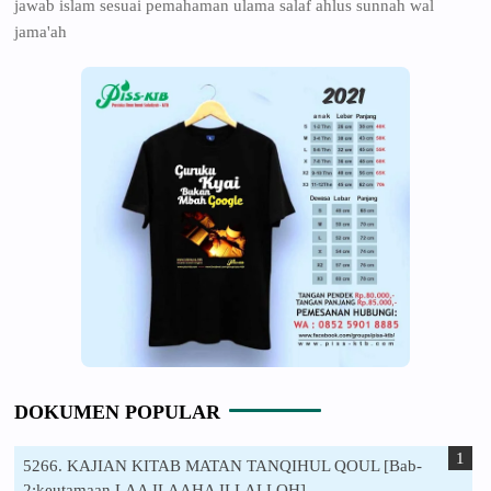
jawab islam sesuai pemahaman ulama salaf ahlus sunnah wal
jama'ah
DOKUMEN POPULAR
5266. KAJIAN KITAB MATAN TANQIHUL QOUL [Bab-
2:keutamaan LAA ILAAHA ILLALLOH]