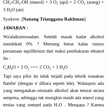
CH
-CH
-OH (etanol) + 3 O
(api) = 2 CO
(arang) +
3
2
2
2
3 H
O (air)
2
Syukron. [
Nanang Trianggana Rakhman
].
JAWABAN :
Wa'alaikumussalam. Setelah masak kadar alkohol
mendekati 0% ? Memang benar kalau rumus
persamaan equilibrium dari reaksi pembakaran ethanol
itu :
C
H
O + 3 O
==> 2 CO
+ 3 H
O
2
6
2
2
2
Tapi saya pikir itu tidak terjadi pada tehnik masakan
flambe' (dengan e' dibaca seperti lele). Walaupun ada
yang mengatakan otomatis alkohol akan terurai secara
semprna, sehingga tak mungkin masih ada etanol yang
tersisa yang nempel pada H
O . Mengapa ? Karena
2