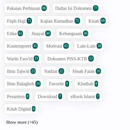
Pakaian Perhiasan
Daftar Isi Dokumen
86
77
Fiqih Haji
Kajian Ramadhan
Kisah
71
71
68
Etika
Jinayat
Kebangsaan
61
48
46
Kontemporer
Motivasi
Lain-Lain
45
45
38
Warits Faro'id
Dokumen PISS-KTB
31
23
Ilmu Tajwid
Nadzar
Hisab Falak
23
22
16
Ilmu Balaghoh
Favorite
Khutbah
10
9
8
Pesantren
Download
eBook Islami
8
7
7
Kitab Digital
6
Show more (+45)