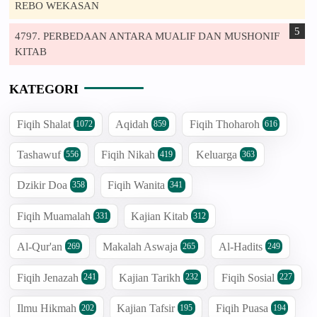
REBO WEKASAN
4797. PERBEDAAN ANTARA MUALIF DAN MUSHONIF
KITAB
KATEGORI
Fiqih Shalat
Aqidah
Fiqih Thoharoh
1072
859
616
Tashawuf
Fiqih Nikah
Keluarga
556
419
363
Dzikir Doa
Fiqih Wanita
358
341
Fiqih Muamalah
Kajian Kitab
331
312
Al-Qur'an
Makalah Aswaja
Al-Hadits
269
265
249
Fiqih Jenazah
Kajian Tarikh
Fiqih Sosial
241
232
227
Ilmu Hikmah
Kajian Tafsir
Fiqih Puasa
202
195
194