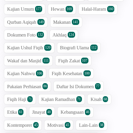
Kajian Umum
Hewan
Halal-Haram
177
169
160
Qurban Aqiqah
Makanan
149
141
Dokumen Foto
Akhlaq
132
124
Kajian Ushul Fiqih
Biografi Ulama
120
112
Wakaf dan Masjid
Fiqih Zakat
111
107
Kajian Nahwu
Fiqih Kesehatan
106
100
Pakaian Perhiasan
Daftar Isi Dokumen
86
77
Fiqih Haji
Kajian Ramadhan
Kisah
71
71
68
Etika
Jinayat
Kebangsaan
61
48
46
Kontemporer
Motivasi
Lain-Lain
45
45
38