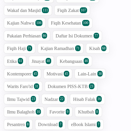
Wakaf dan Masjid
Fiqih Zakat
111
107
Kajian Nahwu
Fiqih Kesehatan
106
100
Pakaian Perhiasan
Daftar Isi Dokumen
86
77
Fiqih Haji
Kajian Ramadhan
Kisah
71
71
68
Etika
Jinayat
Kebangsaan
61
48
46
Kontemporer
Motivasi
Lain-Lain
45
45
38
Warits Faro'id
Dokumen PISS-KTB
31
23
Ilmu Tajwid
Nadzar
Hisab Falak
23
22
16
Ilmu Balaghoh
Favorite
Khutbah
10
9
8
Pesantren
Download
eBook Islami
8
7
7