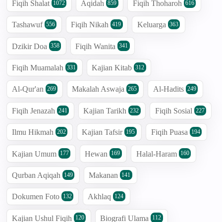
Fiqih Shalat
Aqidah
Fiqih Thoharoh
1072
859
616
Tashawuf
Fiqih Nikah
Keluarga
556
419
363
Dzikir Doa
Fiqih Wanita
358
341
Fiqih Muamalah
Kajian Kitab
331
312
Al-Qur'an
Makalah Aswaja
Al-Hadits
269
265
249
Fiqih Jenazah
Kajian Tarikh
Fiqih Sosial
241
232
227
Ilmu Hikmah
Kajian Tafsir
Fiqih Puasa
202
195
194
Kajian Umum
Hewan
Halal-Haram
177
169
160
Qurban Aqiqah
Makanan
149
141
Dokumen Foto
Akhlaq
132
124
Kajian Ushul Fiqih
Biografi Ulama
120
112