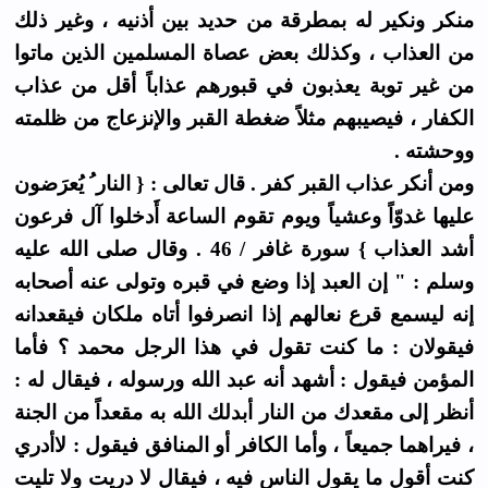
منكر ونكير له بمطرقة من حديد بين أذنيه ، وغير ذلك
من العذاب ، وكذلك بعض عصاة المسلمين الذين ماتوا
من غير توبة يعذبون في قبورهم عذاباً أقل من عذاب
الكفار ، فيصيبهم مثلاً ضغطة القبر والإنزعاج من ظلمته
ووحشته .
ومن أنكر عذاب القبر كفر . قال تعالى : { النار ُ يُعرَضون
عليها غدوّاً وعشياً ويوم تقوم الساعة أَدخلوا آل فرعون
أشد العذاب } سورة غافر / 46 . وقال صلى الله عليه
وسلم : " إن العبد إذا وضع في قبره وتولى عنه أصحابه
إنه ليسمع قرع نعالهم إذا انصرفوا أتاه ملكان فيقعدانه
فيقولان : ما كنت تقول في هذا الرجل محمد ؟ فأما
المؤمن فيقول : أشهد أنه عبد الله ورسوله ، فيقال له :
أنظر إلى مقعدك من النار أبدلك الله به مقعداً من الجنة
، فيراهما جميعاً ، وأما الكافر أو المنافق فيقول : لاأدري
كنت أقول ما يقول الناس فيه ، فيقال لا دريت ولا تليت