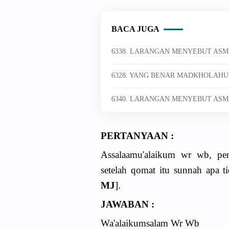
BACA JUGA
6338. LARANGAN MENYEBUT ASM
6328. YANG BENAR MADKHOLAH
6340. LARANGAN MENYEBUT ASM
PERTANYAAN :
Assalaamu'alaikum wr wb, pe
setelah qomat itu sunnah apa t
MJ
].
JAWABAN :
Wa'alaikumsalam Wr Wb