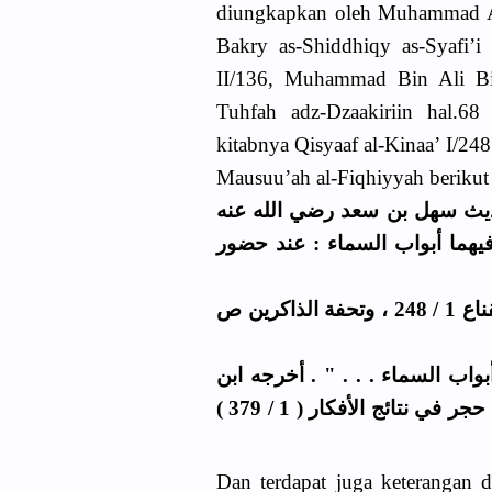
diungkapkan oleh Muhammad A
Bakry as-Shiddhiqy as-Syafi’i
II/136, Muhammad Bin Ali B
Tuhfah adz-Dzaakiriin hal.6
kitabnya Qisyaaf al-Kinaa’ I/248
Mausuu’ah al-Fiqhiyyah berikut 
ة الدعاء بعد الإقامة (4) وهو حديث سهل بن سعد رضي الله عنه
يهما أبواب السماء : عند حضور
(4) الفتوحات الربانية 2 / 136 - 138 ، وكشاف القناع 1 / 248 ، وتحفة الذاكرين ص
(1) السماء . . . " . أخرجه ابن
حبان في صحيحه ( الإحسان 5 / 5 ) ، وصححه ابن حجر في نتائج الأفكار ( 1 / 379 )
Dan terdapat juga keterangan 