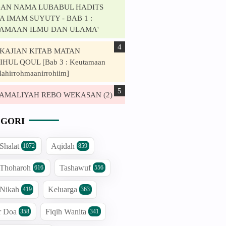
AN NAMA LUBABUL HADITS
 IMAM SUYUTY - BAB 1 :
AMAAN ILMU DAN ULAMA'
. KAJIAN KITAB MATAN
HUL QOUL [Bab 3 : Keutamaan
lahirrohmaanirrohiim]
. AMALIYAH REBO WEKASAN (2)
GORI
 Shalat
Aqidah
1072
859
 Thoharoh
Tashawuf
616
556
 Nikah
Keluarga
419
363
r Doa
Fiqih Wanita
358
341