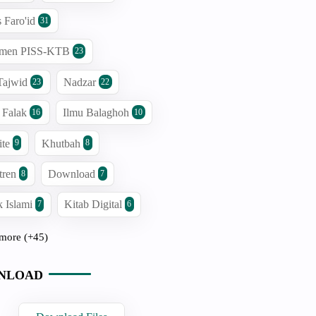
s Faro'id
31
men PISS-KTB
23
Tajwid
Nadzar
23
22
 Falak
Ilmu Balaghoh
16
10
ite
Khutbah
9
8
tren
Download
8
7
 Islami
Kitab Digital
7
6
more (+45)
NLOAD