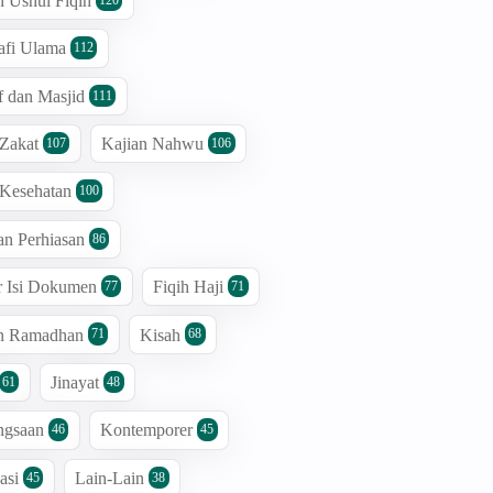
n Ushul Fiqih
afi Ulama
112
 dan Masjid
111
 Zakat
Kajian Nahwu
107
106
 Kesehatan
100
an Perhiasan
86
r Isi Dokumen
Fiqih Haji
77
71
an Ramadhan
Kisah
71
68
Jinayat
61
48
ngsaan
Kontemporer
46
45
asi
Lain-Lain
45
38