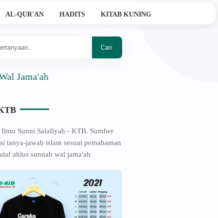
AL-QUR'AN
HADITS
KITAB KUNING
'ah
-KTB
 Ilmu Sunni Salafiyah - KTB. Sumber
si tanya-jawab islam sesuai pemahaman
alaf ahlus sunnah wal jama'ah