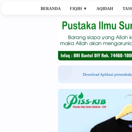
BERANDA
FIQIH
▼
AQIDAH
TAS
Download Aplikasi persemba