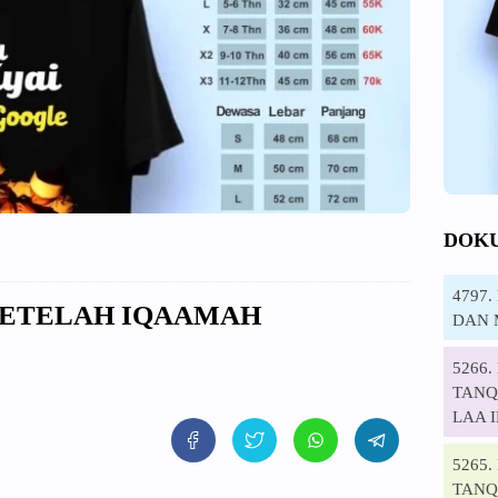
DOK
4797
 SETELAH IQAAMAH
DAN 
5266
TANQI
LAA 
5265
TANQ