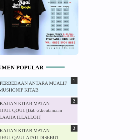
UMEN POPULAR
. PERBEDAAN ANTARA MUALIF
MUSHONIF KITAB
. KAJIAN KITAB MATAN
HUL QOUL [Bab-2:keutamaan
ILAAHA ILLALLOH]
. KAJIAN KITAB MATAN
IHUL QAUL ATAU DISEBUT