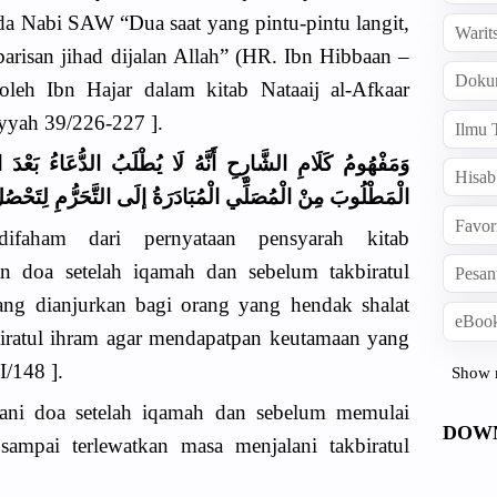
nda Nabi SAW “Dua saat yang pintu-pintu langit,
Warit
 barisan jihad dijalan Allah” (HR. Ibn Hibbaan –
Doku
oleh Ibn Hajar dalam kitab Nataaij al-Afkaar
iyyah 39/226-227 ].
Ilmu 
وَمَفْهُومُ كَلَامِ الشَّارِحِ أَنَّهُ لَا يُطْلَبُ الدُّعَاءُ بَعْدَ الْإ
Hisab
الْمَطْلُوبَ مِنْ الْمُصَلِّي الْمُبَادَرَةُ إلَى التَّحَرُّمِ لِتَحْصُلَ .
Favor
ifaham dari pernyataan pensyarah kitab
n doa setelah iqamah dan sebelum takbiratul
Pesan
ng dianjurkan bagi orang yang hendak shalat
eBook
iratul ihram agar mendapatpan keutamaan yang
I/148 ].
Show 
ani doa setelah iqamah dan sebelum memulai
DOW
 sampai terlewatkan masa menjalani takbiratul