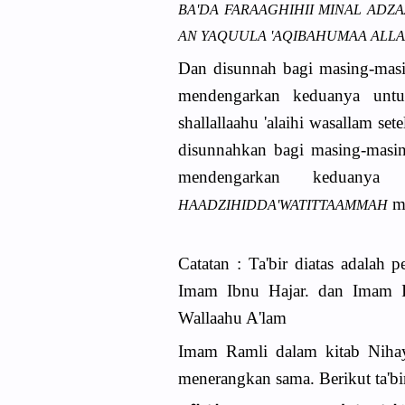
BA'DA FARAAGHIHII MINAL AD
AN YAQUULA 'AQIBAHUMAA ALL
Dan disunnah bagi masing-mas
mendengarkan keduanya unt
shallallaahu 'alaihi wasallam se
disunnahkan bagi masing-masi
mendengarkan keduan
me
HAADZIHIDDA'WATITTAAMMAH
Catatan : Ta'bir diatas adala
Imam Ibnu Hajar. dan Imam I
Wallaahu A'lam
Imam Ramli dalam kitab Nihay
menerangkan sama. Berikut ta'bi