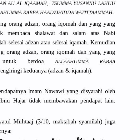
ZAAN AU AL IQAAMAH, TSUMMA YUSANNU LAHUU
AAHUMMA RABBA HAADZIHIDDA'WATITTAAMMAH.
ing orang adzan, orang iqomah dan yang yang
uk membaca shalawat dan salam atas Nabi
telah selesai adzan atau selesai iqamah. Kemudian
ng orang adzan, orang iqomah dan yang yang
ya untuk berdoa
ALLAAHUMMA RABBA
ngiringi keduanya (adzan & iqamah).
h pendapatnya Imam Nawawi yang disyarahi oleh
bnu Hajar tidak membawakan pendapat lain.
atul Muhtaaj (3/10, maktabah syamilah) juga
rnya: