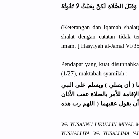
( وَقَبْلَ الصَّلَاةِ لَكِنْ بِحَيْثُ لَا تَفُوتُهُ
(Keterangan dan Iqamah shalat
shalat dengan catatan tidak t
imam. [ Hasyiyah al-Jamal VI/35
Pendapat yang kuat disunnahka
(1/27), maktabah syamilah :
ا ( أن يصلي ) ويسلم على النبي
لإقامة للأمر بالصلاة عقب الأذان
ن يقول عقبهما ( اللهم رب هذه
WA YUSANNU LIKULLIN MINAL M
YUSHALLIYA WA YUSALLIMA 'A