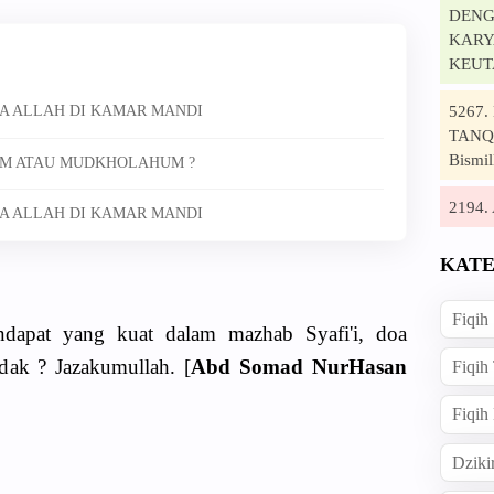
DENG
KARYA
KEUT
5267
A ALLAH DI KAMAR MANDI
TANQI
Bismil
UM ATAU MUDKHOLAHUM ?
2194
A ALLAH DI KAMAR MANDI
KATE
Fiqih
ndapat yang kuat dalam mazhab Syafi'i, doa
idak ? Jazakumullah. [
Abd Somad NurHasan
Fiqih
Fiqih
Dziki