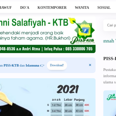
HAWUF
DO'A
KONTEMPORER
WANITA
SOSIAL
Ahlussunnah Wal Jama
PISS
han
PISS-KTB
dan
Islamuna
👉
Download!
Pustaka
informa
ulama s