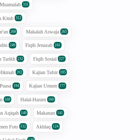
h Muamalah
331
n Kitab
312
r'an
Makalah Aswaja
269
265
dits
Fiqih Jenazah
249
241
n Tarikh
Fiqih Sosial
232
227
 Hikmah
Kajian Tafsir
202
195
 Puasa
Kajian Umum
194
177
an
Halal-Haram
169
160
an Aqiqah
Makanan
149
141
men Foto
Akhlaq
132
124
120