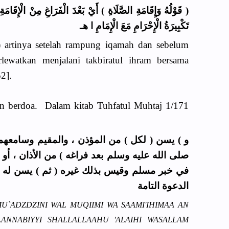
قَوْلُهُ وَإِقَامَةِ الصَّلَاةِ ) أَيْ بَعْدَ الْفَرَاغِ مِنْ الْإِقَامَةِ 
تَكْبِيرَةُ الْإِحْرَامِ مَعَ الْإِمَامِ ا هـ
) artinya setelah rampung iqamah dan sebelum
erlewatkan menjalani takbiratul ihram bersama
2].
n berdoa. Dalam kitab Tuhfatul Muhtaj 1/171
و ) يسن ( لكل ) من المؤذن ، والمقيم وسامعهم
صلى الله عليه وسلم بعد فراغه ) من الأذان ، أو ا
في خبر مسلم وقيس بذلك غيره ( ثم ) يسن له أ
الدعوة التامة
U`ADZDZINI WAL MUQIIMI WA SAAMI'IHIMAA AN
LANNABIYYI SHALLALLAAHU 'ALAIHI WASALLAM