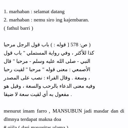
1. marhaban : selamat datang
2. marhaban : nemu siro ing kajembaran
.
( fathul barri )
ﺹ: 578 [ ﻗﻮﻟﻪ : ) ﺑﺎﺏ ﻗﻮﻝ ﺍﻟﺮﺟﻞ ﻣﺮﺣﺒﺎ )
ﻛﺬﺍ ﻟﻸﻛﺜﺮ ، ﻭﻓﻲ ﺭﻭﺍﻳﺔ ﺍﻟﻤﺴﺘﻤﻠﻲ " ﺑﺎﺏ ﻗﻮﻝ
ﺍﻟﻨﺒﻲ - ﺻﻠﻰ ﺍﻟﻠﻪ ﻋﻠﻴﻪ ﻭﺳﻠﻢ - ﻣﺮﺣﺒﺎ " ﻗﺎﻝ
ﺍﻷﺻﻤﻌﻲ : ﻣﻌﻨﻰ ﻗﻮﻟﻪ " ﻣﺮﺣﺒﺎ " ﻟﻘﻴﺖ ﺭﺣﺒﺎ
ﻭﺳﻌﺔ . ﻭﻗﺎﻝ ﺍﻟﻔﺮﺍﺀ : ﻧﺼﺐ ﻋﻠﻰ ﺍﻟﻤﺼﺪﺭ ،
ﻭﻓﻴﻪ ﻣﻌﻨﻰ ﺍﻟﺪﻋﺎﺀ ﺑﺎﻟﺮﺣﺐ ﻭﺍﻟﺴﻌﺔ ، ﻭﻗﻴﻞ ﻫﻮ
ﻣﻔﻌﻮﻝ ﺑﻪ ﺃﻱ ﻟﻘﻴﺖ ﺳﻌﺔ ﻻ ﺿﻴﻘﺎ .
menurut imam farro , MANSUBUN jadi masdar dan di
dlmnya terdapat makna doa
# qiila ( dari mayoritas ulama )