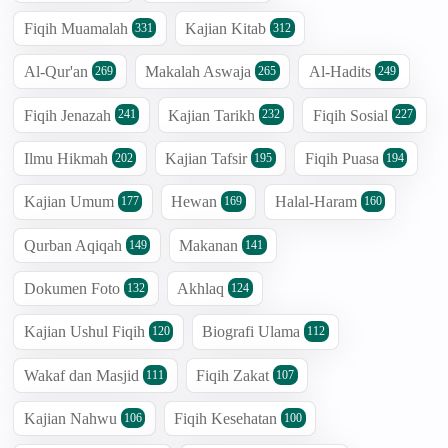
Fiqih Muamalah
Kajian Kitab
331
312
Al-Qur'an
Makalah Aswaja
Al-Hadits
269
265
249
Fiqih Jenazah
Kajian Tarikh
Fiqih Sosial
241
232
227
Ilmu Hikmah
Kajian Tafsir
Fiqih Puasa
202
195
194
Kajian Umum
Hewan
Halal-Haram
177
169
160
Qurban Aqiqah
Makanan
149
141
Dokumen Foto
Akhlaq
132
124
Kajian Ushul Fiqih
Biografi Ulama
120
112
Wakaf dan Masjid
Fiqih Zakat
111
107
Kajian Nahwu
Fiqih Kesehatan
106
100