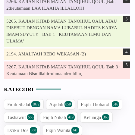
5266. KAJIAN KITAB MATAN TANQIHUL QOUL [Bab-
2:keutamaan LAA ILAAHA ILLALLOH]
5265. KAJIAN KITAB MATAN TANQIHUL QAUL ATAU
DISEBUT DENGAN NAMA LUBABUL HADITS KARYA
IMAM SUYUTY - BAB 1 : KEUTAMAAN ILMU DAN
ULAMA'
2194. AMALIYAH REBO WEKASAN (2)
5267. KAJIAN KITAB MATAN TANQIHUL QOUL [Bab 3 :
Keutamaan Bismillahirrohmaanirrohiim]
KATEGORI
Fiqih Shalat
Aqidah
Fiqih Thoharoh
1072
859
616
Tashawuf
Fiqih Nikah
Keluarga
556
419
363
Dzikir Doa
Fiqih Wanita
358
341