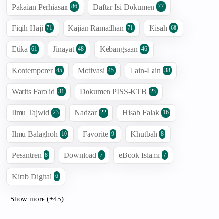
Pakaian Perhiasan
Daftar Isi Dokumen
86
77
Fiqih Haji
Kajian Ramadhan
Kisah
71
71
68
Etika
Jinayat
Kebangsaan
61
48
46
Kontemporer
Motivasi
Lain-Lain
45
45
38
Warits Faro'id
Dokumen PISS-KTB
31
23
Ilmu Tajwid
Nadzar
Hisab Falak
23
22
16
Ilmu Balaghoh
Favorite
Khutbah
10
9
8
Pesantren
Download
eBook Islami
8
7
7
Kitab Digital
6
Show more (+45)