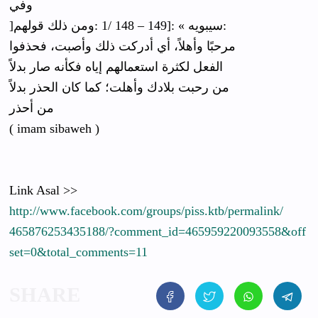
ﻭﻓﻲ
]ﺳﻴﺒﻮﻳﻪ » :[149 – 148 /1 :ﻭﻣﻦ ﺫﻟﻚ ﻗﻮﻟﻬﻢ:
ﻣﺮﺣﺒًﺎ ﻭﺃﻫﻼً، ﺃﻱ ﺃﺩﺭﻛﺖ ﺫﻟﻚ ﻭﺃﺻﺒﺖ، ﻓﺤﺬﻓﻮﺍ
ﺍﻟﻔﻌﻞ ﻟﻜﺜﺮﺓ ﺍﺳﺘﻌﻤﺎﻟﻬﻢ ﺇﻳﺎﻩ ﻓﻜﺄﻧﻪ ﺻﺎﺭ ﺑﺪﻻً
ﻣﻦ ﺭﺣﺒﺖ ﺑﻼﺩﻙ ﻭﺃﻫﻠﺖ؛ ﻛﻤﺎ ﻛﺎﻥ ﺍﻟﺤﺬﺭ ﺑﺪﻻً
ﻣﻦ ﺃﺣﺬﺭ
( imam sibaweh )
Link Asal >>
http://
www.faceboo
k.com/
groups/
piss.ktb/
permalink/
46587625343
5188/
?comment_id
=465959220
093558&off
set=0&tota
l_comments
=11