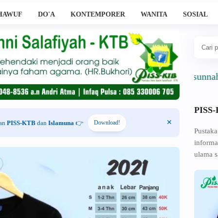
HAWUF
DO'A
KONTEMPORER
WANITA
SOSIAL
Ahlussunnah Wal J
PISS
han
PISS-KTB
dan
Islamuna
👉
Download!
Pustaka
informa
ulama s