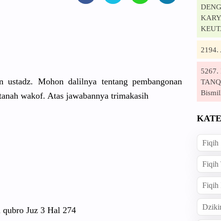
DENG
KARYA
KEUT
2194
5267
dn ustadz. Mohon dalilnya tentang pembangona
n
TANQI
Bismil
 tanah wakof. Atas jawabannya
trimakasih
KATE
Fiqih
Fiqih
Fiqih
Dziki
 qubro Juz 3 Hal 274