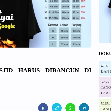
DOK
4797
ASJID HARUS DIBANGUN DI
DAN 
5266
TANQI
LAA 
5265
TANQ