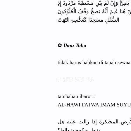
ِيَصِحُّ وَإِنْ لَمْ يَبْنِ مَسْطَبَةً
مَرْدُودٌ إِذِ
هُنَا عُلِمَ أَنَّهُ يَصِحُّ وَقْفُ الْعُلُوِّ
دُونَ
السُّفْلِ مَسْجِدًا كَعَكْسِهِ
انْتَهَتْ
✿
Ibnu Toha
tidak harus bahkan di tanah sewaa
==========
==
tambahan ibarot :
AL-HAWI FATWA IMAM SUYUT
أرض المحتكرة إذا زالت عينه هل
يزول حكمه بزوالها؟.