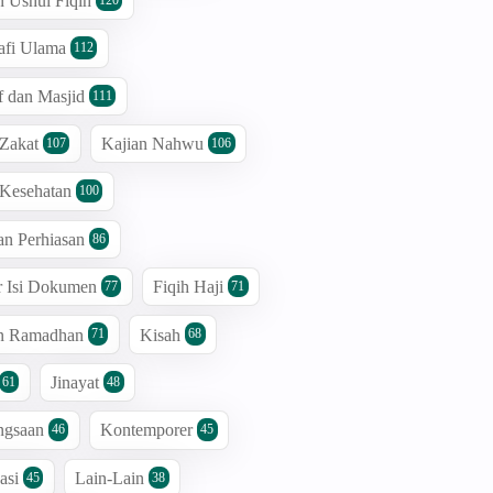
n Ushul Fiqih
afi Ulama
112
 dan Masjid
111
 Zakat
Kajian Nahwu
107
106
 Kesehatan
100
an Perhiasan
86
r Isi Dokumen
Fiqih Haji
77
71
an Ramadhan
Kisah
71
68
Jinayat
61
48
ngsaan
Kontemporer
46
45
asi
Lain-Lain
45
38