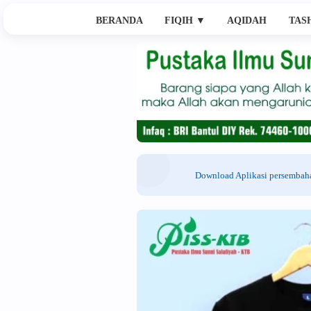
BERANDA
FIQIH
▼
AQIDAH
TAS
Download Aplikasi persemba