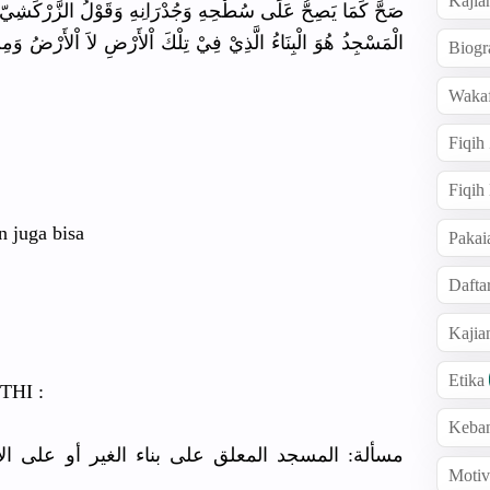
Kajia
صَحَّ كَمَا يَصِحُّ عَلَى سُطْحِهِ وَجُدْرَان
ِهِ وَقَوْلُ الزَّرْكَش
يّ 
الْمَسْجِد
ُ هُوَ الْبِنَاءُ
الَّذِيْ فِيْ تِلْكَ اْلأَرْضِ لاَ اْلأَرْضُ وَمِنْ 
Biogr
Wakaf
Fiqih
Fiqih
n juga bisa
Pakai
Dafta
Kaji
Etika
HI :
Keba
مسألة: المسجد المعلق على بناء الغير أو على ال
Motiv