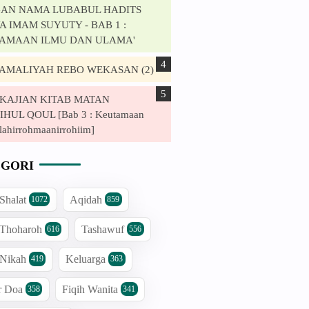
AN NAMA LUBABUL HADITS
 IMAM SUYUTY - BAB 1 :
AMAAN ILMU DAN ULAMA'
. AMALIYAH REBO WEKASAN (2)
. KAJIAN KITAB MATAN
HUL QOUL [Bab 3 : Keutamaan
lahirrohmaanirrohiim]
GORI
 Shalat
Aqidah
1072
859
 Thoharoh
Tashawuf
616
556
 Nikah
Keluarga
419
363
r Doa
Fiqih Wanita
358
341