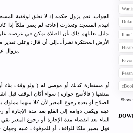
Warit
الجواب: نعم يزول حكمه إذ لا تعلق لوقفية المسجد
Doku
انهدم المسجد وتعذرت إعادته لم يصر ملكاً إذا 
بدليل تعليلهم ذلك بأن الصلاة تمكن في عرصته 
Ilmu 
الأرض المحتكرة نظراً....إ
لي أن قال: وعلى تقدير 
Hisab
بزوال عينه ويبني مالك الأرض مكانه ما شاء.
Favor
Pesan
eBook
بمنفتها ( فالأصح جوازه ) سواء أكان الوقف قبل انق
Show 
الصلاح أو بعده رجوع المعير لأن كلا منهما مملوك يم
عينه ويكفي دوامه إلى القلع بعد مدة الإجارة أو رج
DOW
البناء بعد انقضاء مدة الإجارة أو رجوع المعير بقي
فهل يصير ملكا للواقف أو للموقوف عليه وجهان ق