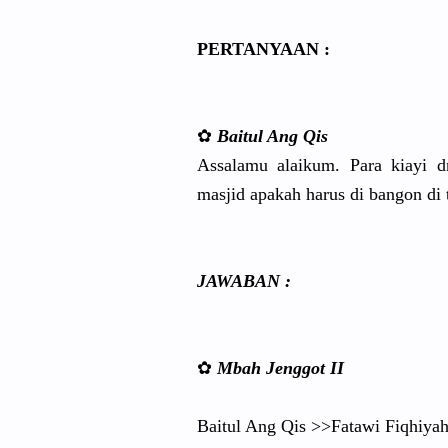
PERTANYAAN
:
✿
Baitul Ang Qis
Assalamu alaikum. Para kiayi 
masjid apakah harus di bangon di
JAWABAN :
✿
Mbah Jenggot II
Baitul Ang Qis >>Fatawi Fiqhiyah