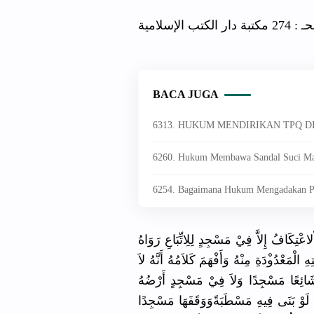
BACA JUGA
6313. HUKUM MENDIRIKAN TPQ D
6260. Hukum Membawa Sandal Suci Ma
6254. Bagaimana Hukum Mengadakan Pe
َاعْتِكَ
افُ إِلاَّ فِيْ مَسْجِدٍ لِلِاتِّبَ
اعِ رَوَاهُ
ِ
هِ الْمَعْدُو
ْدَةِ مِنْهُ وَأَفْهَمَ
كَلاَمُهُ أَنَّهُ لاَ
ِ ائِعًا مَسْجِدًا وَلاَ فِيْ مَسْجِدٍ أَرْضُهُ
لَوْ بَنَى فِيهِ مَسْطَبَةً
وَوَقَفَهَ
ا مَسْجِدًا