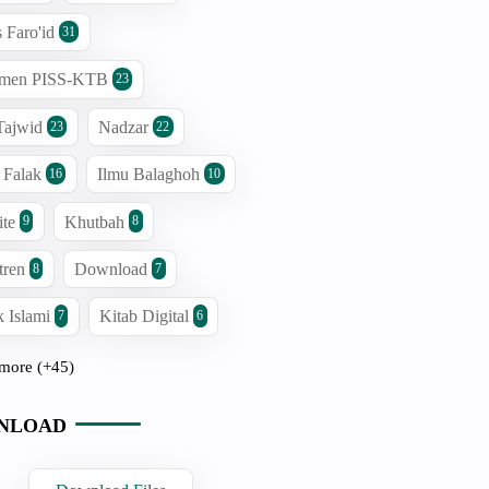
s Faro'id
31
men PISS-KTB
23
Tajwid
Nadzar
23
22
 Falak
Ilmu Balaghoh
16
10
ite
Khutbah
9
8
tren
Download
8
7
 Islami
Kitab Digital
7
6
more (+45)
NLOAD