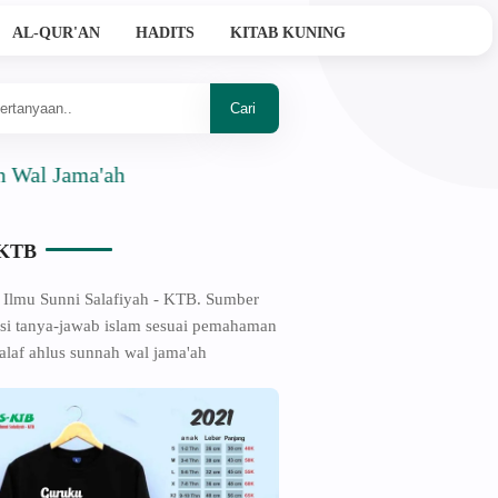
AL-QUR'AN
HADITS
KITAB KUNING
ama'ah
-KTB
 Ilmu Sunni Salafiyah - KTB. Sumber
si tanya-jawab islam sesuai pemahaman
alaf ahlus sunnah wal jama'ah