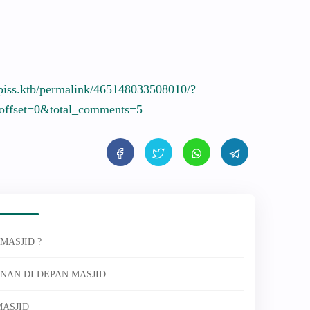
piss.ktb/
permalink/
46514803350
8010/
?
off
set=0&tota
l_comments
=5
MASJID ?
NAN DI DEPAN MASJID
MASJID