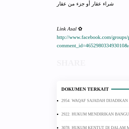
شراء عقار أو جزء من عقار
Link Asal
✿
http://
www.faceboo
k.com/
groups/
comment_id
=465298033
493010&
DOKUMEN TERKAIT
2954. WAQAF SAJADAH DIJADIKAN 
2922. HUKUM MENDIRIKAN BANGU
3078. HUKUM KENTUT DI DALAM 