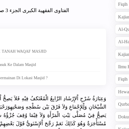
Fiqi
الفتاوى الفقهية الكبرى الجزء 3 صحـ : 274 مكتبة دار الكتب الإسلامية
Kajia
Al-Qu
Al-Ha
I TANAH WAQAF MASJID
Kajia
suk Ke Dalam Masjid
Ilmu
rmainan Di Lokasi Masjid ?
Fiqih
Hew
وَعِبَارَة
ُ شَرْحِ اْلإِرْشَا
دِ الرَّابِعُ
الْمُعْتَك
فُ فِيْهِ فَلاَ يَصِحُّ اْل
Qurb
الشَّيْخَا
نِ وَلِْلإِجْ
مَاعِ وَلاَ فَرْقَ بَيْن سُطْحِهِ وَصَحْنِهِ
وَرَحْبَت
يَصِحُّ فِيْ مُصَلَّى بَيْتِ الْمَرْأَة
وَلاَ فِيْمَا وُقِفَ جُزْؤُهُ شَ
Doku
مُسْتَأْجَ
رَةٌ وَهُوَ كَذَلِكَ نَعَمْ رَجَّحَ اْلإِسْنَو
ِيُّ قَوْلَ بَعْضِهِمْ