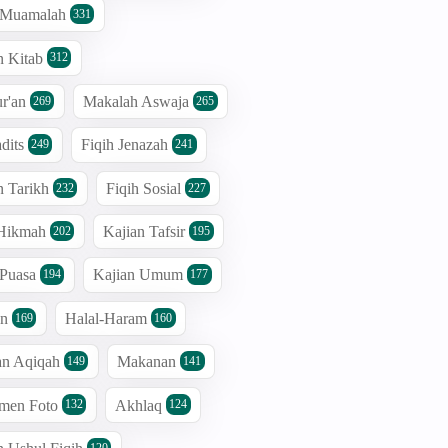
h Muamalah
331
n Kitab
312
r'an
Makalah Aswaja
269
265
dits
Fiqih Jenazah
249
241
n Tarikh
Fiqih Sosial
232
227
 Hikmah
Kajian Tafsir
202
195
 Puasa
Kajian Umum
194
177
an
Halal-Haram
169
160
an Aqiqah
Makanan
149
141
men Foto
Akhlaq
132
124
120