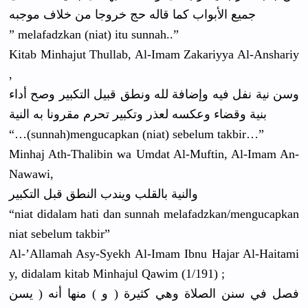
جميع الأبواب كما قاله حج خروجا من خلاف موجبه
” melafadzka
n (niat) itu sunnah..”
Kitab Minhajut Thullab, Al-Imam Zakariyya Al-Anshari
y
,
وسن نية نفل فيه وإضافة لله ونطق قبيل التكبير وصح أداء
بنية وقضاء وعكسه لعذر وتكبير تحرم مقرونا به النية
“…(sunnah)
mengucapka
n (niat) sebelum takbir…”
Minhaj Ath-Thalib
in wa Umdat Al-Muftin,
Al-Imam An-
Nawawi,
والنية بالقلب ويندب النطق قبل التكبير
“niat didalam hati dan sunnah melafadzka
n/
mengucapkan
niat sebelum takbir”
Al-’Allama
h Asy-Syekh Al-Imam Ibnu Hajar Al-Haitami
y, didalam kitab Minhajul Qawim (1/191) ;
فصل في سنن الصلاة وهي كثيرة ( و ) منها أنه ( يسن