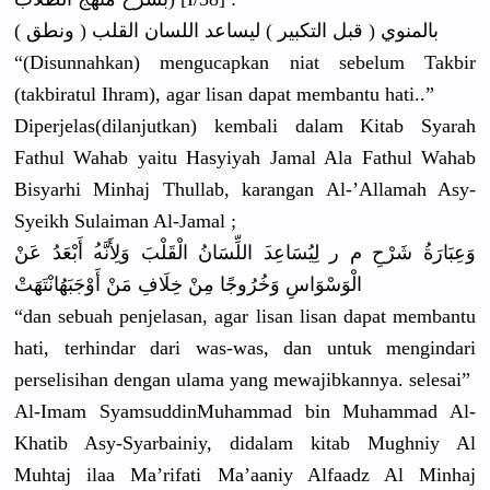
( ونطق ) بالمنوي ( قبل التكبير ) ليساعد اللسان القلب
“(Disunnah
kan) mengucapka
n niat sebelum Takbir
(takbiratu
l Ihram), agar lisan dapat membantu hati..”
Diperjelas
(dilanjutk
an) kembali dalam Kitab Syarah
Fathul Wahab yaitu Hasyiyah Jamal Ala Fathul Wahab
Bisyarhi Minhaj Thullab, karangan Al-’Allama
h Asy-
Syeikh
Sulaiman Al-Jamal ;
وَعِبَارَة
ُ شَرْحِ م ر لِيُسَاعِد
َ اللِّسَانُ
الْقَلْبَ وَلِأَنَّه
ُ أَبْعَدُ عَنْ
الْوَسْوَا
سِ وَخُرُوجًا
مِنْ خِلَافِ مَنْ أَوْجَبَهُ
انْتَهَتْ
“dan sebuah penjelasan
, agar lisan lisan dapat membantu
hati, terhindar dari was-was, dan untuk mengindari
perselisih
an dengan ulama yang mewajibkan
nya. selesai”
Al-Imam Syamsuddin
Muhammad bin Muhammad Al-
Khatib Asy-Syarba
iniy, didalam kitab Mughniy Al
Muhtaj ilaa Ma’rifati Ma’aaniy Alfaadz Al Minhaj