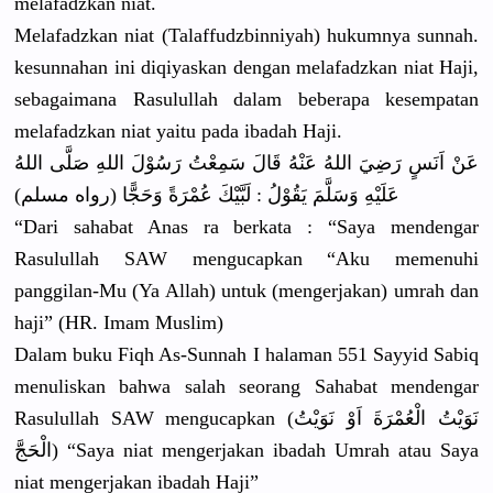
melafadzka
n niat.
Melafadzka
n niat (Talaffudz
binniyah) hukumnya sunnah.
kesunnahan
ini diqiyaskan
dengan melafadzka
n niat Haji,
sebagaiman
a Rasulullah
dalam beberapa kesempatan
melafadzka
n niat yaitu pada ibadah Haji.
عَنْ اَنَسٍ رَضِيَ اللهُ عَنْهُ قَالَ سَمِعْتُ رَسُوْلَ اللهِ صَلَّى اللهُ
عَلَيْهِ وَسَلَّمَ يَقُوْلُ : لَبَّيْكَ عُمْرَةً وَحَجًّا (رواه مسلم)
“Dari sahabat Anas ra berkata : “Saya mendengar
Rasulullah
SAW mengucapka
n “Aku memenuhi
panggilan-
Mu (Ya Allah) untuk (mengerjak
an) umrah dan
haji” (HR. Imam Muslim)
Dalam buku Fiqh As-Sunnah I halaman 551 Sayyid Sabiq
menuliskan
bahwa salah seorang Sahabat mendengar
Rasulullah
SAW mengucapka
َ اَوْ نَوَيْتُ
n (نَوَيْتُ الْعُمْرَة
الْحَجَّ) “Saya niat mengerjaka
n ibadah Umrah atau Saya
niat mengerjaka
n ibadah Haji”