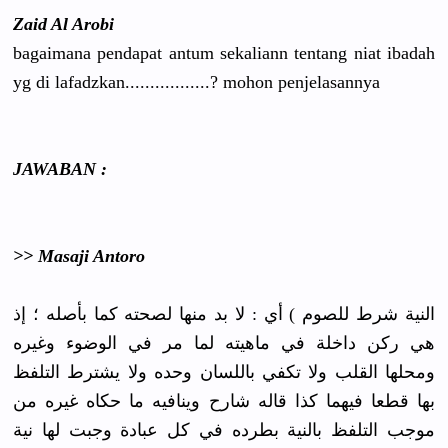
Zaid Al Arobi
bagaimana pendapat antum sekaliann tentang niat ibadah
yg di lafadzkan.
..........
......? mohon penjelasan
nya
JAWABAN :
>> Masaji Antoro
النية شرط للصوم ) أي : لا بد منها لصحته كما بأصله ؛ إذ
هي ركن داخلة في ماهيته لما مر في الوضوء وغيره
ومحلها القلب ولا تكفي باللسان وحده ولا يشترط التلفظ
بها قطعا فيهما كذا قاله شارح وينافيه ما حكاه غيره من
موجب التلفظ بالنية بطرده في كل عبادة وجبت لها نية