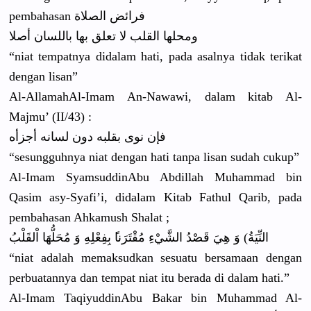
pembahasan
فرائض الصلاة
ومحلها القلب لا تعلق بها باللسان أصلا
“niat tempatnya didalam hati, pada asalnya tidak terikat
dengan lisan”
Al-Allamah
Al-Imam An-Nawawi,
dalam kitab Al-
Majmu’ (II/43) :
فإن نوى بقلبه دون لسانه أجزأه
“sesungguh
nya niat dengan hati tanpa lisan sudah cukup”
Al-Imam Syamsuddin
Abu Abdillah Muhammad bin
Qasim asy-Syafi’
i, didalam Kitab Fathul Qarib, pada
pembahasan
Ahkamush Shalat ;
النِّيَةُ)
وَ هِيَ قَصْدُ الشَّيْءِ مُقْتَرَنا
ً بِفِعْلِهِ
وَ مُحَلُّهَا
اْلقَلْبُ
“niat adalah memaksudka
n sesuatu bersamaan dengan
perbuatann
ya dan tempat niat itu berada di dalam hati.”
Al-Imam Taqiyuddin
Abu Bakar bin Muhammad Al-