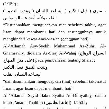
(1/150) ;
( ويندب النطق ) بالمنوي ( قبل التكبير ) ليساعد اللسان
القلب ولأنه أبعد عن الوسواس
“Disunnnah
kan mengucapka
n niat sebelum takbir, agar
lisan dapat membantu hati dan sesungguhn
ya untuk
menghindar
i kewas-was-
was-an (gangguan hati)”
Al-’Allama
h Asy-Syekh Muhammad Az-Zuhri Al-
Ghamraw
iy, didalam As-Siraj Al-Wahaj (السراج الوهاج
على متن المنهاج) pada pembahasan
tentang Shalat ;
ويندب النطق قبيل التكبير
ليساعد اللسان القلب
“dan disunnahka
n mengucapka
n (niat) sebelum takbiratul
Ihram, agar lisan dapat membantu hati”
Al-‘Allama
h Sayid Bakri Syatha Ad-Dimyath
iy, dalam
kitab I’anatut Thalibin (إعانة الطالبين) [I/153] ;