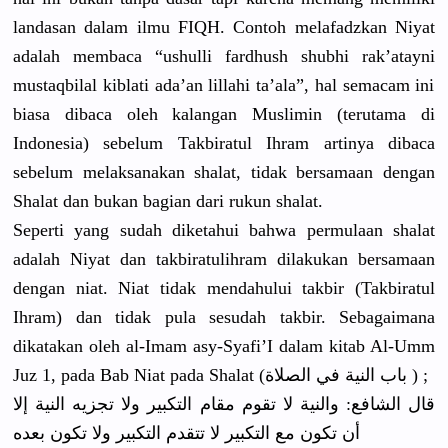
landasan dalam ilmu FIQH. Contoh melafadzka
n Niyat
adalah membaca “ushulli fardhush shubhi rak’atayni
mustaqbila
l kiblati ada’an lillahi ta’ala”, hal semacam ini
biasa dibaca oleh kalangan Muslimin (terutama di
Indonesia)
sebelum Takbiratul
Ihram artinya dibaca
sebelum melaksanak
an shalat, tidak bersamaan dengan
Shalat dan bukan bagian dari rukun shalat.
Seperti yang sudah diketahui bahwa permulaan shalat
adalah Niyat dan takbiratul
ihram dilakukan bersamaan
dengan niat. Niat tidak mendahului
takbir (Takbiratu
l
Ihram) dan tidak pula sesudah takbir. Sebagaiman
a
dikatakan oleh al-Imam asy-Syafi’
I dalam kitab Al-Umm
Juz 1, pada Bab Niat pada Shalat (باب النية في الصلاة ) ;
قال الشافع: والنية لا تقوم مقام التكبير ولا تجزيه النية إلا
أن تكون مع التكبير لا تتقدم التكبير ولا تكون بعده