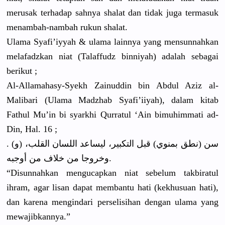
merusak terhadap sahnya shalat dan tidak juga termasuk
menambah-n
ambah rukun shalat.
Ulama Syafi’iyya
h & ulama lainnya yang mensunnahk
an
melafadzka
n niat (Talaffudz
binniyah) adalah sebagai
berikut ;
Al-Allamah
asy-Syekh Zainuddin bin Abdul Aziz al-
Malibar
i (Ulama Madzhab Syafi’iiya
h), dalam kitab
Fathul Mu’in bi syarkhi Qurratul ‘Ain bimuhimmat
i ad-
Din, Hal. 16 ;
. (و) سن (نطق بمنوي) قبل التكبير، ليساعد اللسان القلب،
وخروجا من خلاف من أوجبه.
“Disunnahk
an mengucapka
n niat sebelum takbiratul
ihram, agar lisan dapat membantu hati (kekhusuan
hati),
dan karena mengindari
perselisih
an dengan ulama yang
mewajibkan
nya.”