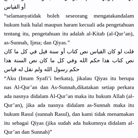
أو القياس
“selamanya
tidak boleh seseorang mengatakan
dalam
hukum baik halal maupun haram kecuali ada pengetahua
n
tentang itu, pengetahua
n itu adalah al-Kitab (al-Qur’an
),
as-Sunnah,
Ijma; dan Qiyas.”
قلت لو كان القياس نص كتاب أو سنة قيل في كل ما كان
نص كتاب هذا حكم الله وفي كل ما كان نص السنة هذا
حكم رسول الله ولم نقل له قياس
“Aku (Imam Syafi’i berkata), jikalau Qiyas itu berupa
nas Al-Qur’an dan As-Sunnah,
dikatakan setiap perkara
ada nasnya didalam Al-Qur’an maka itu hukum Allah (al-
Qur’an
), jika ada nasnya didalam as-Sunnah maka itu
hukum Rasul (sunnah Rasul), dan kami tidak menamakan
itu sebagai Qiyas (jika sudah ada hukumnya didalam al-
Qur’an dan Sunnah)”