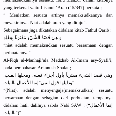
yang terkenal yaitu Lisanul ‘Arab (15/347) berkata ;
” Meniatkan sesuatu artinya memaksudka
nnya dan
meyakininy
a. Niat adalah arah yang dituju”.
Sebagaiman
a juga dikatakan didalam kitab Fathul Qarib :
وَ هِيَ قَصْدُ الشَّيْءِ مُقْتَرَنا
ً بِفِعْلِهِ
“niat adalah memaksudka
n sesuatu bersamaan dengan
perbuatann
ya”
Al-Fiqh al-Manhaji
‘ala Madzhab Al-Imam asy-Syafi’
i,
pada pembahasan
Arkanush Shalat ;
وهي قصد الشيء مقترناً بأول أجزاء فعله، ومحلها القلب.
الأعمال بالنيات”
ودليلها قول النبي”إنما
“(Niat), adalah menyengaja
(memaksudk
an) sesuatu
bersamaan dengan sebagian dari perbuatan,
tempatnya
didalam hati. dalilnya sabda Nabi SAW ; (“إنما الأعمال
بالنيات”)”