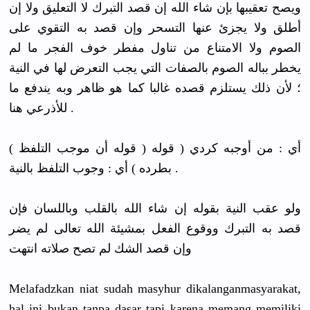
ويصح تعقيبها بإن شاء الله إن قصد التبرك لا التعليق ولا إن
أطلق ولا يجزئ عنها التسحر وإن قصد به التقوي على
الصوم ولا الامتناع من تناول مفطر خوف الفجر ما لم
يخطر بباله الصوم بالصفات التي يجب التعرض لها في النية
؛ لأن ذلك يستلزم قصده غالبا كما هو ظاهر وبه يندفع ما
للأذرعي هنا .
( قوله أن موجب التلفظ ) أي : من أوجبه كردي ( قوله
بطرده ) أي : وجوب التلفظ بالنية .
ولو عقب النية بقوله إن شاء الله بالقلب وباللسان فإن
قصد به التبرك ووقوع الفعل بمشيئة الله تعالى لم يضر
وإن قصد الشك لم تصح صلاته انتهت
Melafadzka
n niat sudah masyhur dikalangan
masyarakat
,
hal ini bukan tanpa dasar tapi karena memang memiliki