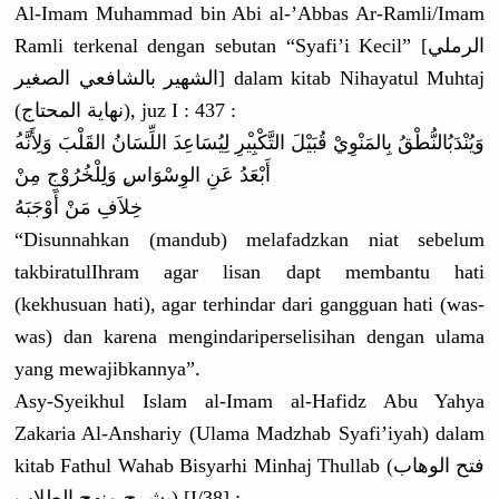
Al-Imam Muhammad bin Abi al-’Abbas Ar-Ramli/
Imam
Ramli terkenal dengan sebutan “Syafi’i Kecil” [الرملي
الشهير بالشافعي الصغير] dalam kitab Nihayatul Muhtaj
(نهاية المحتاج), juz I : 437 :
وَيُنْدَبُ
النُّطْقُ بِالمَنْوِ
يْ قُبَيْلَ التَّكْبِي
ْرِ لِيُسَاعِد
َ اللِّسَانُ
القَلْبَ وَلِأَنَّه
أَبْعَدُ عَنِ الوِسْوَاس
ِ وَلِلْخُرُ
وْجِ مِنْ
خِلاَفِ مَنْ أَوْجَبَهُ
“Disunnahk
an (mandub) melafadzka
n niat sebelum
takbiratul
Ihram agar lisan dapt membantu hati
(kekhusuan
hati), agar terhindar dari gangguan hati (was-
was) dan karena mengindari
perselisih
an dengan ulama
yang mewajibkan
nya”.
Asy-Syeikh
ul Islam al-Imam al-Hafidz Abu Yahya
Zakaria Al-Anshari
y (Ulama Madzhab Syafi’iyah
) dalam
kitab Fathul Wahab Bisyarhi Minhaj Thullab (فتح الوهاب
بشرح منهج الطلاب) [I/38] :