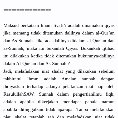
==========
========
Maksud perkataan Imam Syafi’i adalah dinamakan qiyas
jika memang tidak ditemukan dalilnya dalam al-Qur’an
dan As-Sunnah.
Jika ada dalilnya didalam al-Qur’an dan
as-Sunnah,
maka itu bukanlah Qiyas. Bukankah Ijtihad
itu dilakukan ketika tidak ditemukan hukumnya/
dalilnya
dalam Al-Qur’an dan As-Sunnah ?
Jadi, melafadzka
n niat shalat yang dilakukan sebelum
takbiratul
Ihram adalah Amalan sunnah dengan
diqiyaskan
terhadap adanya pelafadzan
niat haji oleh
Rasulullah
SAW. Sunnah dalam pengertian
ilmu fiqh,
adalah apabila dikerjakan
mendapat pahala namun
apabila ditinggalk
an tidak apa-apa. Tanpa melafadzka
n
niat, shalat tetaplah sah dan melafadzka
n niat tidak