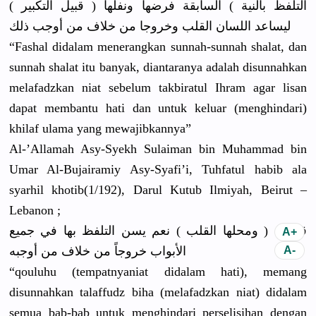
التلفظ بالنية ) السابقة فرضها ونفلها ( قبيل التكبير )
ليساعد اللسان القلب وخروجا من خلاف من أوجب ذلك
“Fashal didalam menerangka
n sunnah-sun
nah shalat, dan
sunnah shalat itu banyak, diantarany
a adalah disunnahka
n
melafadzka
n niat sebelum takbiratul
Ihram agar lisan
dapat membantu hati dan untuk keluar (menghinda
ri)
khilaf ulama yang mewajibkan
nya”
Al-’Allama
h Asy-Syekh Sulaiman bin Muhammad bin
Umar Al-Bujaira
miy Asy-Syafi’
i, Tuhfatul habib ala
syarhil khotib(1/
192), Darul Kutub Ilmiyah, Beirut –
Lebanon ;
قوله : ( ومحلها القلب ) نعم يسن التلفظ بها في جميع
الأبواب خروجاً من خلاف من أوجبه
“qouluhu (tempatnya
niat didalam hati), memang
disunnahka
n talaffudz biha (melafadzk
an niat) didalam
semua bab-bab untuk menghindar
i perselisih
an dengan