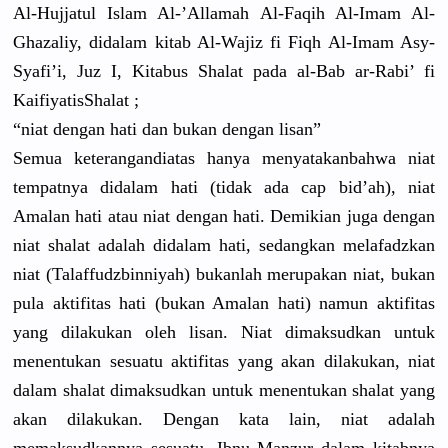
Al-Hujjatu
l Islam Al-’Allama
h Al-Faqih Al-Imam Al-
Ghazali
y, didalam kitab Al-Wajiz fi Fiqh Al-Imam Asy-
Syafi’
i, Juz I, Kitabus Shalat pada al-Bab ar-Rabi’ fi
Kaifiyatis
Shalat ;
“niat dengan hati dan bukan dengan lisan”
Semua keterangan
diatas hanya menyatakan
bahwa niat
tempatnya didalam hati (tidak ada cap bid’ah), niat
Amalan hati atau niat dengan hati. Demikian juga dengan
niat shalat adalah didalam hati, sedangkan melafadzka
n
niat (Talaffudz
binniyah) bukanlah merupakan niat, bukan
pula aktifitas hati (bukan Amalan hati) namun aktifitas
yang dilakukan oleh lisan. Niat dimaksudka
n untuk
menentukan
sesuatu aktifitas yang akan dilakukan,
niat
dalam shalat dimaksudka
n untuk menentukan
shalat yang
akan dilakukan.
Dengan kata lain, niat adalah
memaksudka
nnya sesuatu. Ibnu Manzur dalam kitabnya