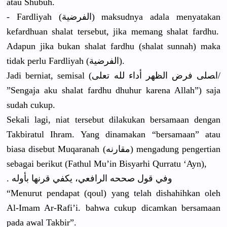
atau Shubuh.
- Fardliyah (الفرضية) maksudnya adala menyatakan
kefardhuan
shalat tersebut, jika memang shalat fardhu.
Adapun jika bukan shalat fardhu (shalat sunnah) maka
tidak perlu Fardliyah (الفرضية).
Jadi berniat, semisal (ﺍﺼﻠﻰ ﻓﺮﺽ ﺍﻟﻈﻬﺮ ﺃﺩﺍﺀ ﻟﻠﻪ ﺗﻌﻠﻰ/
”Sengaja aku shalat fardhu dhuhur karena Allah”) saja
sudah cukup.
Sekali lagi, niat tersebut dilakukan bersamaan dengan
Takbiratul
Ihram. Yang dinamakan “bersamaan
” atau
biasa disebut Muqaranah (ﻣﻘﺎﺭﻧﻪ) mengadung pengertian
sebagai berikut (Fathul Mu’in Bisyarhi Qurratu ‘Ayn),
. وفي قول صححه الرافعي، يكفي قرنها بأوله
“Menurut pendapat (qoul) yang telah dishahihka
n oleh
Al-Imam Ar-Rafi’i.
bahwa cukup dicamkan bersamaan
pada awal Takbir”.