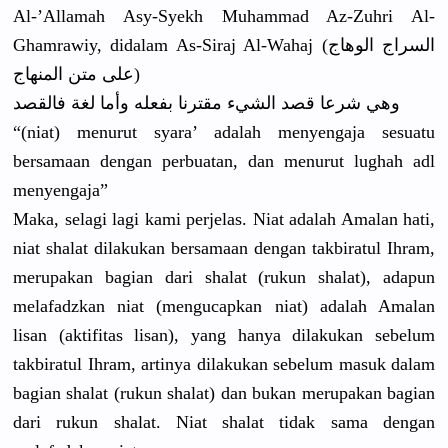
Al-’Allama
h Asy-Syekh Muhammad Az-Zuhri Al-
Ghamraw
iy, didalam As-Siraj Al-Wahaj (السراج الوهاج
على متن المنهاج)
وهي شرعا قصد الشيء مقترنا بفعله وأما لغة فالقصد
“(niat) menurut syara’ adalah menyengaja
sesuatu
bersamaan dengan perbuatan,
dan menurut lughah adl
menyengaja
”
Maka, selagi lagi kami perjelas. Niat adalah Amalan hati,
niat shalat dilakukan bersamaan dengan takbiratul
Ihram,
merupakan bagian dari shalat (rukun shalat), adapun
melafadzka
n niat (mengucapk
an niat) adalah Amalan
lisan (aktifitas
lisan), yang hanya dilakukan sebelum
takbiratul
Ihram, artinya dilakukan sebelum masuk dalam
bagian shalat (rukun shalat) dan bukan merupakan bagian
dari rukun shalat. Niat shalat tidak sama dengan