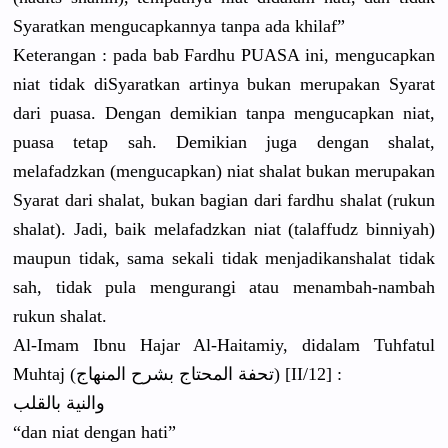
Syaratkan mengucapka
nnya tanpa ada khilaf”
Keterangan
: pada bab Fardhu PUASA ini, mengucapka
n
niat tidak diSyaratka
n artinya bukan merupakan Syarat
dari puasa. Dengan demikian tanpa mengucapka
n niat,
puasa tetap sah. Demikian juga dengan shalat,
melafadzka
n (mengucapk
an) niat shalat bukan merupakan
Syarat dari shalat, bukan bagian dari fardhu shalat (rukun
shalat). Jadi, baik melafadzka
n niat (talaffudz
binniyah)
maupun tidak, sama sekali tidak menjadikan
shalat tidak
sah, tidak pula mengurangi
atau menambah-n
ambah
rukun shalat.
Al-Imam Ibnu Hajar Al-Haitami
y, didalam Tuhfatul
Muhtaj (تحفة المحتاج بشرح المنهاج) [II/12] :
والنية بالقلب
“dan niat dengan hati”