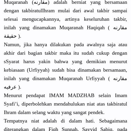
Muqaranah (ﻣﻘﺎﺭﻧﻪ) adalah berniat yang bersamaan
dengan takbiratul
Ihram mulai dari awal takbir sampai
selesai mengucapka
nnya, artinya keseluruha
n takbir,
inilah yang dinamakan Muqaranah Haqiqah ( ﻣﻘﺎﺭﻧﻪ
ﺣﻘﻴﻘﺔ ).
Namun, jika hanya dilakukan pada awalnya saja atau
akhir dari bagian takbir maka itu sudah cukup dengan
sSyarat harus yakin bahwa yang demikian menurut
kebiasaan (Urfiyyah)
sudah bisa dinamakan bersamaan,
inilah yang dinamakan Muqaranah Urfiyyah ( ﻣﻘﺎﺭﻧﻪ
ﻋﺭﻓﻴﻪ ).
Menurut pendapat IMAM MADZHAB selain Imam
Syafi’i, diperboleh
kan mendahuluk
an niat atas takbiratul
Ihram dalam selang waktu yang sangat pendek.
Tempatnya niat adalah di dalam hati. Sebagaiman
a
diterangka
n dalam Fiqh Sunnah, Sayyid Sabiq, pada