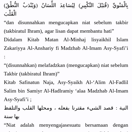
بِالْمَنْو
ِيِّ (قُبَيْلَ التَّكْبِي
رِ) لِيُسَاعِد
َ اللِّسَانُ
ُ النُّطْقُ)
(وَيُنْدَب
الْقَلْبَ
“dan disunnahka
n mengucapka
n niat sebelum takbir
(takbiratu
l Ihram), agar lisan dapat membantu hati”
Didalam Kitab Matan Al-Minhaj lisyaikhil
Islam
Zakariyya Al-Anshari
y fi Madzhab Al-Imam Asy-Syafi’
i
:
“(disunnah
kan) melafadzka
n (mengucapk
an) niat sebelum
Takbir (takbiratu
l Ihram)”
Kitab Safinatun Naja, Asy-Syaikh
Al-‘Alim Al-Fadlil
Salim bin Samiyr Al-Hadlram
iy ‘alaa Madzhab Al-Imam
Asy-Syafi’
i ;
النية : قصد الشيء مقترنا بفعله ، ومحلها القلب والتلفظ
بها سنة
“Niat adalah menyengaja
sesuatu bersamaan dengan