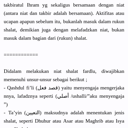
takbiratul
Ihram yg sekaligus bersamaan dengan niat
(antara niat dan takbir adalah bersamaan)
. Aktifitas atau
ucapan apapun sebelum itu, bukanlah masuk dalam rukun
shalat, demikian juga dengan melafadzka
n niat, bukan
masuk dalam bagian dari (rukun) shalat.
==========
==
Didalam melakukan niat shalat fardlu, diwajibkan
memenuhi unsur-unsu
r sebagai berikut ;
- Qashdul fi’li (قصد فعل) yaitu menyengaja
mengerjaka
nnya, lafadznya seperti (أصلي /ushalli/
”aku menyengaja
”)
- Ta’yin (التعيين) maksudnya adalah menentukan
jenis
shalat, seperti Dhuhur atau Asar atau Maghrib atau Isya