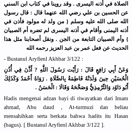
الصلاة في أذنه اليسرى . وقد روينا في كتاب ابن السني
عن الحسين بن علي رضي الله عنهما قال : قال رسول
الله صلى الله عليه وسلم { من ولد له مولود فأذن في
أذنه اليمنى وأقام في أذنه اليسرى لم تضره أم الصبيان
} وأم الصبيان التابعة من الجن . ونقل أصحابنا مثل هذا
الحديث عن فعل عمر بن عبد العزيز رحمه الله
- Bustanul Aryfienl Akhbar 3/122 :
وَعَنْ أَبِي رَافِعٍ قَالَ : رَأَيْت رَسُولَ اللَّهِ ? أَذَّنَ فِي أُذُنِ
الْحُسَيْنِ حِينَ وَلَدَتْهُ فَاطِمَةُ بِالصَّلَاةِ . رَوَاهُ أَحْمَدُ وَكَذَلِكَ
أَبُو دَاوُد وَالتِّرْمِذِيُّ وَصَحَّحَهُ وَقَالَا : الْحَسَنُ .
Hadis mengenai adzan bayi di riwayatkan dari Imam
ahmad, Abu daud , At-turmuzi dan beliau
mensahihkan serta berkata bahwa hadits itu Hasan
(bagus). [ Bustanul Aryfienl Akhbar 3/122 ].