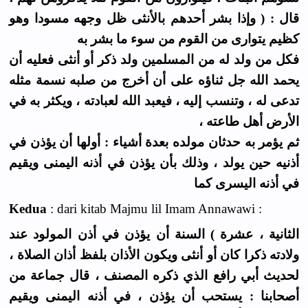
قال : ( وإذا بشر أحدهم بالأنثى ظل وجهه مسودا وهو
كظيم يتوارى من القوم من سوء ما بشر به
فكل من ولد له من المسلمين ولد ذكر أو أنثى فعليه أن
يحمد الله جل ثناؤه على أن أخرج من صلبه نسمة مثله
تدعى له ، وتنسب إليه ، فيعبد الله لعبادته ، ويكثر به في
الأرض أهل طاعته ،
ثم يؤمر به حدثان مولده بعدة أشياء : أولها أن يؤذن في
أذنيه حين يولد ، وذلك بأن يؤذن في أذنه اليمنى ويقيم
في أذنه اليسرى كما
Kedua
: dari kitab Majmu lil Imam Annawawi :
الثانية ، عشرة ) السنة أن يؤذن في أذن المولود عند
ولادته ذكرا كان أو أنثى ويكون الأذان بلفظ أذان الصلاة ،
لحديث أبي رافع الذي ذكره المصنف ، قال جماعة من
أصحابنا : يستحب أن يؤذن ، في أذنه اليمنى ويقيم