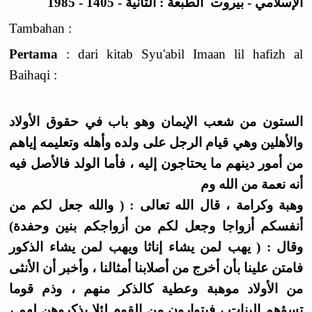
الإسلامي - بيروت الطبعة : الثانية - 1405 - 1985
Tambahan :
Pertama
: dari kitab Syu'abil Imaan lil hafizh al
Baihaqi :
الستون من شعب الإيمان وهو باب في حقوق الأولاد
والأهلين وهي قيام الرجل على ولده وأهله وتعليمه إياهم
من أمور دينهم ما يحتاجون إليه ، فأما الولد فالأصل فيه
أنه نعمة من الله وم
وهبة وكرامة ، قال الله تعالى : ( والله جعل لكم من
أنفسكم أزواجا وجعل لكم من أزواجكم بنين وحفدة)
وقال : ( يهب لمن يشاء إناثا ويهب لمن يشاء الذكور
فامتن علينا بأن أخرج من أصلابنا أمثالنا ، وأخبر أن الأنثى
من الأولاد موهبة وعطية كالذكر منهم ، وذم قوما
تسؤهم البنات ، فيتوارون من القوم لئلا يذكروهن لهم ،