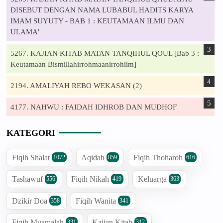
DISEBUT DENGAN NAMA LUBABUL HADITS KARYA
IMAM SUYUTY - BAB 1 : KEUTAMAAN ILMU DAN
ULAMA'
5267. KAJIAN KITAB MATAN TANQIHUL QOUL [Bab 3 :
Keutamaan Bismillahirrohmaanirrohiim]
2194. AMALIYAH REBO WEKASAN (2)
4177. NAHWU : FAIDAH IDHROB DAN MUDHOF
KATEGORI
Fiqih Shalat
Aqidah
Fiqih Thoharoh
1072
859
616
Tashawuf
Fiqih Nikah
Keluarga
556
419
363
Dzikir Doa
Fiqih Wanita
358
341
Fiqih Muamalah
Kajian Kitab
331
312