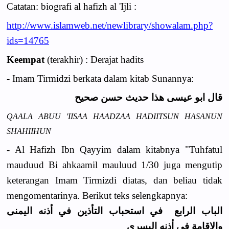
Catatan: biografi al hafizh al 'Ijli :
http://www.islamweb.net/newlibrary/showalam.php?
ids=14765
Keempat
(terakhir) : Derajat hadits
- Imam Tirmidzi berkata dalam kitab Sunannya:
قال ابو عيسى هذا حديث حسن صحيح
QAALA ABUU 'IISAA HAADZAA HADIITSUN HASANUN
SHAHIIHUN
- Al Hafizh Ibn Qayyim dalam kitabnya "Tuhfatul
mauduud Bi ahkaamil mauluud 1/30 juga mengutip
keterangan Imam Tirmizdi diatas, dan beliau tidak
mengomentarinya. Berikut teks selengkapnya:
الباب الرابع في استحباب التأذين في أذنه اليمنى
والإقامة في أذنه اليسرى