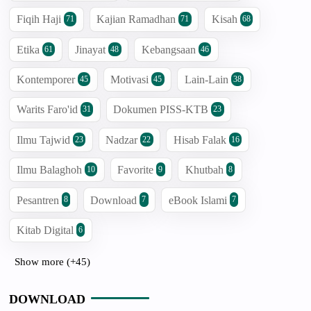
Fiqih Haji
Kajian Ramadhan
Kisah
71
71
68
Etika
Jinayat
Kebangsaan
61
48
46
Kontemporer
Motivasi
Lain-Lain
45
45
38
Warits Faro'id
Dokumen PISS-KTB
31
23
Ilmu Tajwid
Nadzar
Hisab Falak
23
22
16
Ilmu Balaghoh
Favorite
Khutbah
10
9
8
Pesantren
Download
eBook Islami
8
7
7
Kitab Digital
6
Show more (+45)
DOWNLOAD