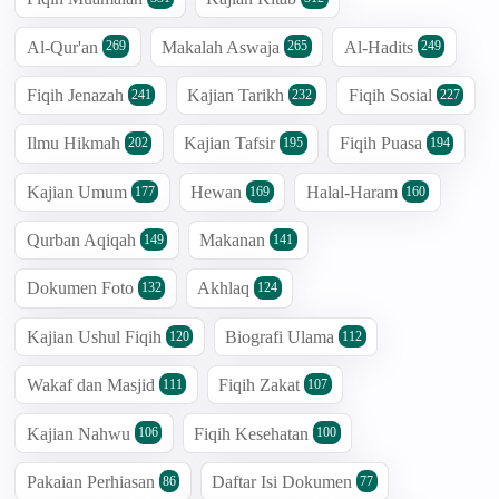
Al-Qur'an
Makalah Aswaja
Al-Hadits
269
265
249
Fiqih Jenazah
Kajian Tarikh
Fiqih Sosial
241
232
227
Ilmu Hikmah
Kajian Tafsir
Fiqih Puasa
202
195
194
Kajian Umum
Hewan
Halal-Haram
177
169
160
Qurban Aqiqah
Makanan
149
141
Dokumen Foto
Akhlaq
132
124
Kajian Ushul Fiqih
Biografi Ulama
120
112
Wakaf dan Masjid
Fiqih Zakat
111
107
Kajian Nahwu
Fiqih Kesehatan
106
100
Pakaian Perhiasan
Daftar Isi Dokumen
86
77