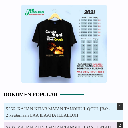
DOKUMEN POPULAR
5266. KAJIAN KITAB MATAN TANQIHUL QOUL [Bab-
2:keutamaan LAA ILAAHA ILLALLOH]
5265. KAJIAN KITAB MATAN TANQIHUL QAUL ATAU