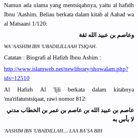
Namun ada ulama yang mentsiqahnya, yaitu al hafidh
Ibnu 'Aashim. Beliau berkata dalam kitab al Aahad wa
al Matsaani 1/120:
وعاصم بن عبيد الله ثقة
WA 'AASHIM IBN 'UBADILILLAAH TSIQAH.
Catatan : Biografi al Hafizh Ibnu Ashim :
http://www.islamweb.net/newlibrary/showalam.php?
ids=12510
Al Hafizh Al 'Ijli berkata dalam kitabnya
'ma'rifatutstsiqaat, rawi nomor 812:
عاصم بن عبيد الله بن عاصم بن عمر بن الخطاب مدني
لا بأس به
'AASHIM IBN 'UBAIDILLAH.... LAA BA`SA BIH