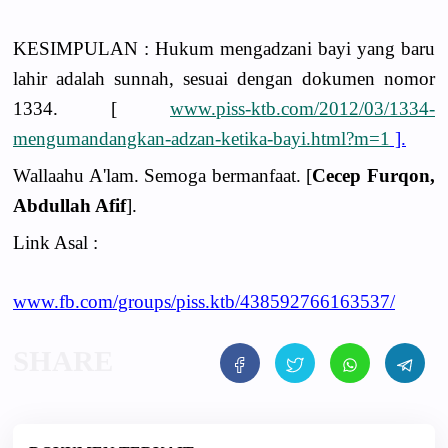
KESIMPULAN : Hukum mengadzani bayi yang baru
lahir adalah sunnah, sesuai dengan dokumen nomor
1334. [
www.piss-ktb.com/2012/03/1334-
mengumandangkan-adzan-ketika-bayi.html?m=1
].
Wallaahu A'lam. Semoga bermanfaat. [
Cecep Furqon,
Abdullah Afif
].
Link Asal :
www.fb.com/groups/piss.ktb/438592766163537/