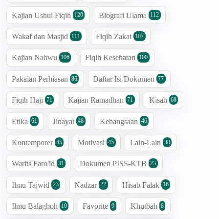
Kajian Ushul Fiqih
Biografi Ulama
120
112
Wakaf dan Masjid
Fiqih Zakat
111
107
Kajian Nahwu
Fiqih Kesehatan
106
100
Pakaian Perhiasan
Daftar Isi Dokumen
86
77
Fiqih Haji
Kajian Ramadhan
Kisah
71
71
68
Etika
Jinayat
Kebangsaan
61
48
46
Kontemporer
Motivasi
Lain-Lain
45
45
38
Warits Faro'id
Dokumen PISS-KTB
31
23
Ilmu Tajwid
Nadzar
Hisab Falak
23
22
16
Ilmu Balaghoh
Favorite
Khutbah
10
9
8