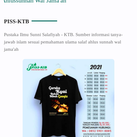
ussunnah Wal Jama'ah
PISS-KTB
Pustaka Ilmu Sunni Salafiyah - KTB. Sumber informasi tanya-
jawab islam sesuai pemahaman ulama salaf ahlus sunnah wal
jama'ah