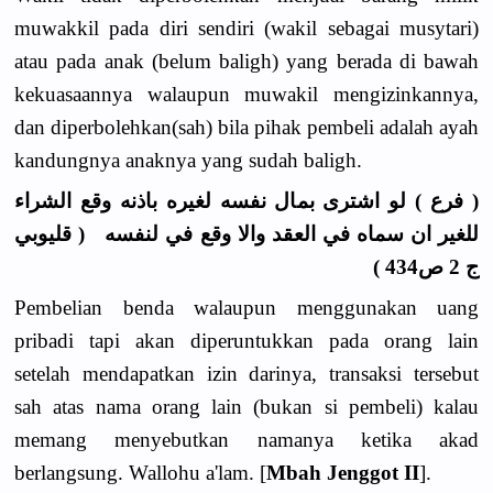
muwakkil pada diri sendiri (wakil sebagai musytari)
atau pada anak (belum baligh) yang berada di bawah
kekuasaannya walaupun muwakil mengizinkannya,
dan diperbolehkan(sah) bila pihak pembeli adalah ayah
kandungnya anaknya yang sudah baligh.
( فرع ) لو اشترى بمال نفسه لغيره باذنه وقع الشراء
للغير ان سماه في العقد والا وقع في لنفسه ( قليوبي
ج 2 ص434 )
Pembelian benda walaupun menggunakan uang
pribadi tapi akan diperuntukkan pada orang lain
setelah mendapatkan izin darinya, transaksi tersebut
sah atas nama orang lain (bukan si pembeli) kalau
memang menyebutkan namanya ketika akad
berlangsung. Wallohu a'lam. [
Mbah Jenggot II
].