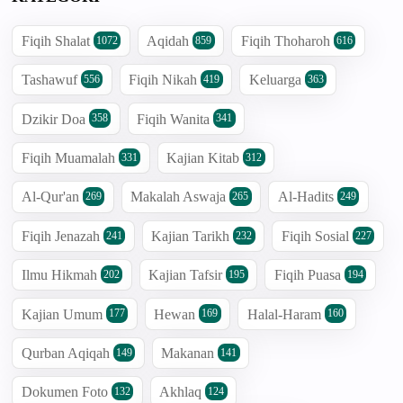
Fiqih Shalat
Aqidah
Fiqih Thoharoh
1072
859
616
Tashawuf
Fiqih Nikah
Keluarga
556
419
363
Dzikir Doa
Fiqih Wanita
358
341
Fiqih Muamalah
Kajian Kitab
331
312
Al-Qur'an
Makalah Aswaja
Al-Hadits
269
265
249
Fiqih Jenazah
Kajian Tarikh
Fiqih Sosial
241
232
227
Ilmu Hikmah
Kajian Tafsir
Fiqih Puasa
202
195
194
Kajian Umum
Hewan
Halal-Haram
177
169
160
Qurban Aqiqah
Makanan
149
141
Dokumen Foto
Akhlaq
132
124