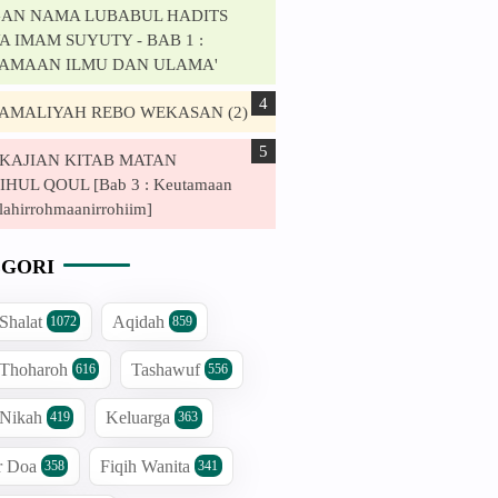
AN NAMA LUBABUL HADITS
 IMAM SUYUTY - BAB 1 :
AMAAN ILMU DAN ULAMA'
. AMALIYAH REBO WEKASAN (2)
. KAJIAN KITAB MATAN
HUL QOUL [Bab 3 : Keutamaan
lahirrohmaanirrohiim]
GORI
 Shalat
Aqidah
1072
859
 Thoharoh
Tashawuf
616
556
 Nikah
Keluarga
419
363
r Doa
Fiqih Wanita
358
341