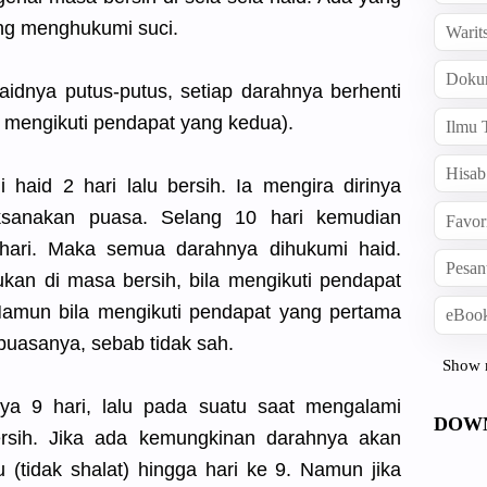
ng menghukumi suci.
Warit
Doku
aidnya putus-putus, setiap darahnya berhenti
la mengikuti pendapat yang kedua).
Ilmu 
Hisab
haid 2 hari lalu bersih. Ia mengira dirinya
ksanakan puasa. Selang 10 hari kemudian
Favor
2 hari. Maka semua darahnya dihukumi haid.
Pesan
kan di masa bersih, bila mengikuti pendapat
amun bila mengikuti pendapat yang pertama
eBook
 puasanya, sebab tidak sah.
Show 
ya 9 hari, lalu pada suatu saat mengalami
DOW
rsih. Jika ada kemungkinan darahnya akan
u (tidak shalat) hingga hari ke 9. Namun jika