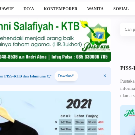
HAWUF
DO'A
KONTEMPORER
WANITA
SOSIAL
PISS
han
PISS-KTB
dan
Islamuna
👉
Download!
Pustaka
informa
ulama s