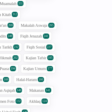
h Muamalah
331
n Kitab
312
r'an
Makalah Aswaja
269
265
dits
Fiqih Jenazah
249
241
n Tarikh
Fiqih Sosial
232
227
 Hikmah
Kajian Tafsir
202
195
 Puasa
Kajian Umum
194
177
an
Halal-Haram
169
160
an Aqiqah
Makanan
149
141
men Foto
Akhlaq
132
124
120