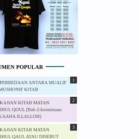
UMEN POPULAR
. PERBEDAAN ANTARA MUALIF
MUSHONIF KITAB
. KAJIAN KITAB MATAN
HUL QOUL [Bab-2:keutamaan
ILAAHA ILLALLOH]
. KAJIAN KITAB MATAN
IHUL QAUL ATAU DISEBUT