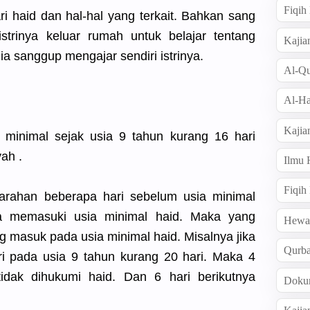
Fiqi
ri haid dan hal-hal yang terkait. Bahkan sang
strinya keluar rumah untuk belajar tentang
Kajia
ia sanggup mengajar sendiri istrinya.
Al-Qu
Al-Ha
Kajia
 minimal sejak usia 9 tahun kurang 16 hari
ah .
Ilmu
Fiqih
rahan beberapa hari sebelum usia minimal
a memasuki usia minimal haid. Maka yang
Hew
g masuk pada usia minimal haid. Misalnya jika
Qurb
i pada usia 9 tahun kurang 20 hari. Maka 4
tidak dihukumi haid. Dan 6 hari berikutnya
Doku