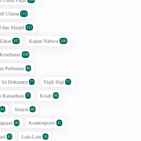
n Ushul Fiqih
afi Ulama
112
 dan Masjid
111
 Zakat
Kajian Nahwu
107
106
 Kesehatan
100
an Perhiasan
86
r Isi Dokumen
Fiqih Haji
77
71
an Ramadhan
Kisah
71
68
Jinayat
61
48
ngsaan
Kontemporer
46
45
asi
Lain-Lain
45
38