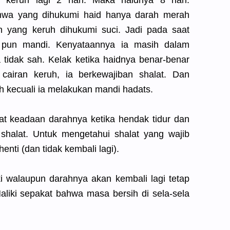
n keruh lagi 2 hari. Maka haidnya 8 hari.
wa yang dihukumi haid hanya darah merah
n yang keruh dihukumi suci. Jadi pada saat
a pun mandi. Kenyataannya ia masih dalam
tidak sah. Kelak ketika haidnya benar-benar
 cairan keruh, ia berkewajiban shalat. Dan
h kecuali ia melakukan mandi hadats.
hat keadaan darahnya ketika hendak tidur dan
 shalat. Untuk mengetahui shalat yang wajib
enti (dan tidak kembali lagi).
 walaupun darahnya akan kembali lagi tetap
liki sepakat bahwa masa bersih di sela-sela