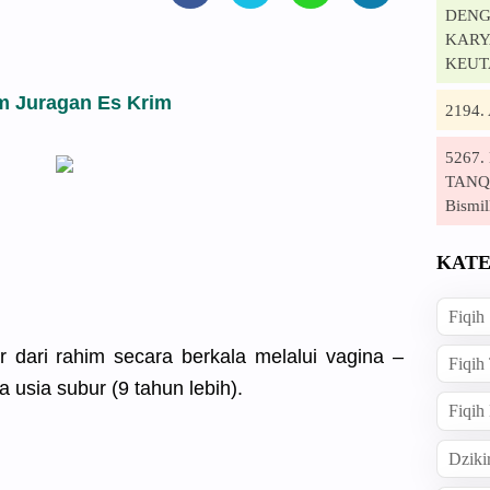
DENG
KARYA
KEUT
m Juragan Es Krim
2194
5267
TANQI
Bismil
KATE
Fiqih
 dari rahim secara berkala melalui vagina –
Fiqih
 usia subur (9 tahun lebih).
Fiqih
Dziki