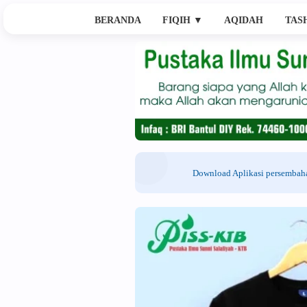
BERANDA
FIQIH
▼
AQIDAH
TAS
Download Aplikasi persemba