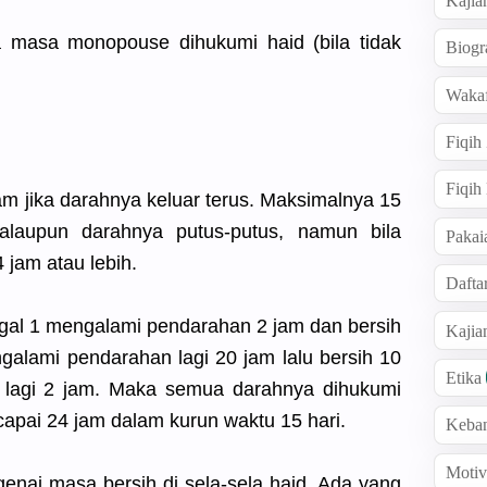
Kajia
a masa monopouse dihukumi haid (bila tidak
Biogr
Wakaf
Fiqih
Fiqih
am jika darahnya keluar terus. Maksimalnya 15
laupun darahnya putus-putus, namun bila
Pakai
 jam atau lebih.
Dafta
gal 1 mengalami pendarahan 2 jam dan bersih
Kaji
galami pendarahan lagi 20 jam lalu bersih 10
Etika
ah lagi 2 jam. Maka semua darahnya dihukumi
capai 24 jam dalam kurun waktu 15 hari.
Keba
Motiv
nai masa bersih di sela-sela haid. Ada yang