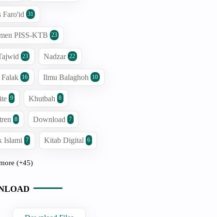
s Faro'id
31
men PISS-KTB
23
Tajwid
Nadzar
23
22
 Falak
Ilmu Balaghoh
16
10
ite
Khutbah
9
8
tren
Download
8
7
 Islami
Kitab Digital
7
6
more (+45)
NLOAD