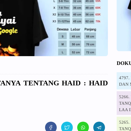
DOK
4797
ANYA TENTANG HAID : HAID
DAN 
5266
TANQI
LAA 
5265
TANQ