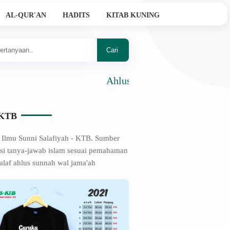
AL-QUR'AN
HADITS
KITAB KUNING
Ahlussunnah Wal Jama'ah
-KTB
 Ilmu Sunni Salafiyah - KTB. Sumber
si tanya-jawab islam sesuai pemahaman
alaf ahlus sunnah wal jama'ah