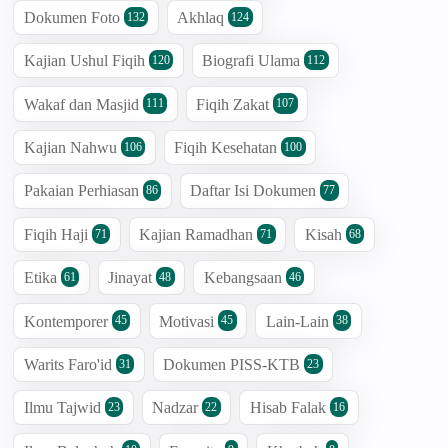
Dokumen Foto
Akhlaq
132
124
Kajian Ushul Fiqih
Biografi Ulama
120
112
Wakaf dan Masjid
Fiqih Zakat
111
107
Kajian Nahwu
Fiqih Kesehatan
106
100
Pakaian Perhiasan
Daftar Isi Dokumen
86
77
Fiqih Haji
Kajian Ramadhan
Kisah
71
71
68
Etika
Jinayat
Kebangsaan
61
48
46
Kontemporer
Motivasi
Lain-Lain
45
45
38
Warits Faro'id
Dokumen PISS-KTB
31
23
Ilmu Tajwid
Nadzar
Hisab Falak
23
22
16