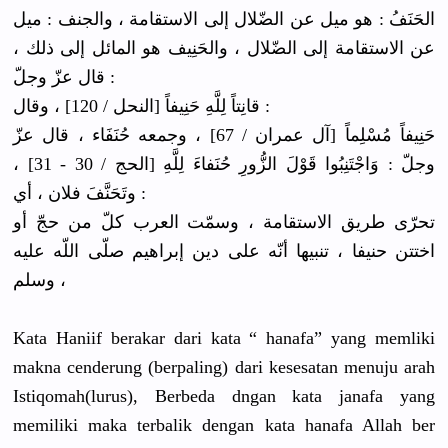
الحَنَفُ : هو ميل عن الضّلال إلى الاستقامة ، والجنف : ميل
عن الاستقامة إلى الضّلال ، والحَنِيف هو المائل إلى ذلك ،
قال عزّ وجلّ :
قانِتاً لِلَّهِ حَنِيفاً [النحل / 120] ، وقال :
حَنِيفاً مُسْلِماً [آل عمران /
67] ، وجمعه حُنَفَاء ، قال عزّ
30 - 31] ،
ا قَوْلَ الزُّورِ حُنَفاءَ لِلَّهِ [الحج /
وجلّ : وَاجْتَنِبُو
وتَحَنَّفَ فلان ، أي :
تحرّى طريق الاستقامة ، وسمّت العرب كلّ من حجّ أو
اختتن حنيفا ، تنبيها أنّه على دين إبراهيم صلّى اللّه عليه
وسلم ،
Kata Haniif berakar dari kata “ hanafa” yang memliki
makna cenderung (berpaling
) dari kesesatan menuju arah
Istiqomah(
lurus), Berbeda dngan kata janafa yang
memiliki maka terbalik dengan kata hanafa Allah ber