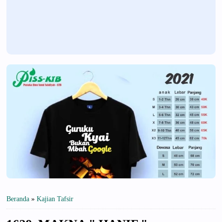
Beranda
»
Kajian Tafsir