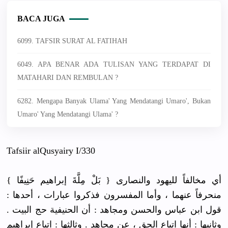
BACA JUGA
6099. TAFSIR SURAT AL FATIHAH
6049. APA BENAR ADA TULISAN YANG TERDAPAT DI
MATAHARI DAN REMBULAN ?
6282. Mengapa Banyak Ulama' Yang Mendatangi Umaro', Bukan
Umaro' Yang Mendatangi Ulama' ?
Tafsiir alQusyairy
I/330
{ بَلْ مِلَّةَ إبراهيم حَنِيفًا } أي مخالفاً لليهود والنصارى
منحرفاً عنهما ، وأما المفسرون فذكروا عبارات ، أحدها :
قول ابن عباس والحسن ومجاهد : أن الحنيفية حج البيت .
وثانيها : أنها اتباع الحق ، عن مجاهد . وثالثها : اتباع إبراهيم