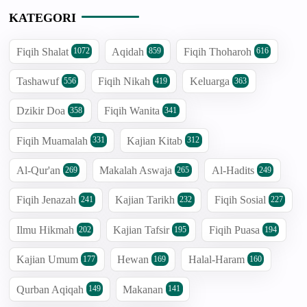
KATEGORI
Fiqih Shalat
Aqidah
Fiqih Thoharoh
1072
859
616
Tashawuf
Fiqih Nikah
Keluarga
556
419
363
Dzikir Doa
Fiqih Wanita
358
341
Fiqih Muamalah
Kajian Kitab
331
312
Al-Qur'an
Makalah Aswaja
Al-Hadits
269
265
249
Fiqih Jenazah
Kajian Tarikh
Fiqih Sosial
241
232
227
Ilmu Hikmah
Kajian Tafsir
Fiqih Puasa
202
195
194
Kajian Umum
Hewan
Halal-Haram
177
169
160
Qurban Aqiqah
Makanan
149
141