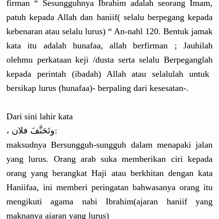
firman “ Sesungguhn
ya Ibrahim adalah seorang Imam,
patuh kepada Allah dan haniif( selalu berpegang kepada
kebenaran atau selalu lurus) “ An-nahl 120. Bentuk jamak
kata itu adalah hunafaa, allah berfirman ; Jauhilah
olehmu perkataan keji /
dusta serta selalu Berpeganglah
kepada perintah (ibadah) Allah atau selalulah untuk
bersikap lurus (hunafaa)-
berpaling dari kesesatan-
.
Dari sini lahir kata
فلان:
، وتَحَنَّفَ
maksudnya Bersungguh
-sungguh dalam menapaki jalan
yang lurus. Orang arab suka memberikan
ciri kepada
orang yang berangkat Haji atau berkhitan dengan kata
Haniifaa, ini memberi peringatan
bahwasanya
orang itu
mengikuti agama nabi Ibrahim(aj
aran haniif yang
maknanya ajaran yang lurus)