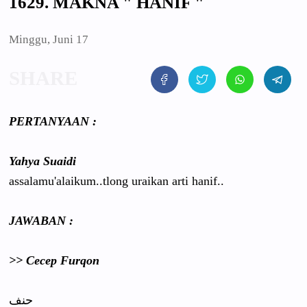
1629. MAKNA " HANIF "
Minggu, Juni 17
PERTANYAAN
:
Yahya Suaidi
assalamu'a
laikum..tl
ong uraikan arti hanif..
JAWABAN :
>> Cecep Furqon
حنف