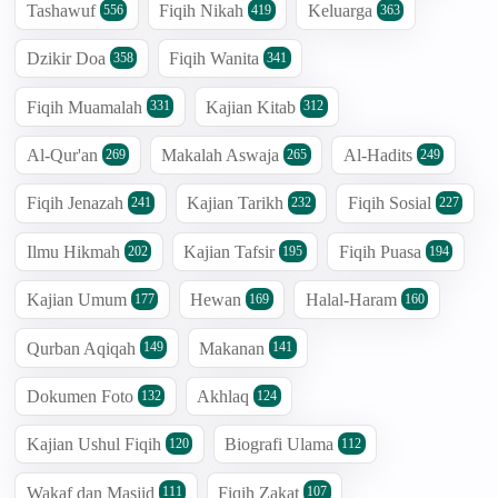
Tashawuf
Fiqih Nikah
Keluarga
556
419
363
Dzikir Doa
Fiqih Wanita
358
341
Fiqih Muamalah
Kajian Kitab
331
312
Al-Qur'an
Makalah Aswaja
Al-Hadits
269
265
249
Fiqih Jenazah
Kajian Tarikh
Fiqih Sosial
241
232
227
Ilmu Hikmah
Kajian Tafsir
Fiqih Puasa
202
195
194
Kajian Umum
Hewan
Halal-Haram
177
169
160
Qurban Aqiqah
Makanan
149
141
Dokumen Foto
Akhlaq
132
124
Kajian Ushul Fiqih
Biografi Ulama
120
112
Wakaf dan Masjid
Fiqih Zakat
111
107