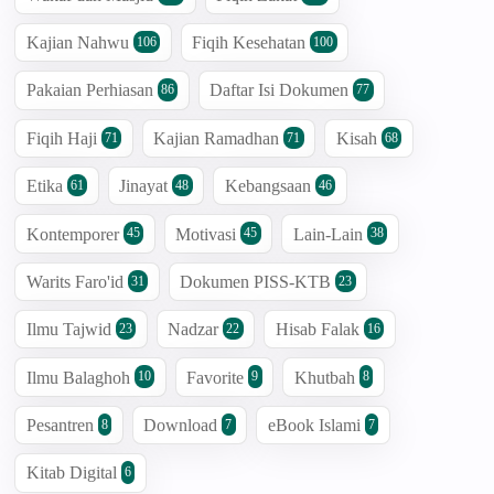
Kajian Nahwu
Fiqih Kesehatan
106
100
Pakaian Perhiasan
Daftar Isi Dokumen
86
77
Fiqih Haji
Kajian Ramadhan
Kisah
71
71
68
Etika
Jinayat
Kebangsaan
61
48
46
Kontemporer
Motivasi
Lain-Lain
45
45
38
Warits Faro'id
Dokumen PISS-KTB
31
23
Ilmu Tajwid
Nadzar
Hisab Falak
23
22
16
Ilmu Balaghoh
Favorite
Khutbah
10
9
8
Pesantren
Download
eBook Islami
8
7
7
Kitab Digital
6