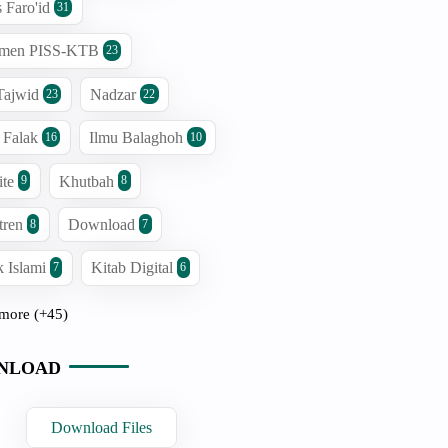
s Faro'id
31
men PISS-KTB
23
Tajwid
Nadzar
23
22
 Falak
Ilmu Balaghoh
16
10
ite
Khutbah
9
8
tren
Download
8
7
 Islami
Kitab Digital
7
6
more (+45)
NLOAD
Download Files