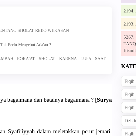
2194
2193
 TENTANG SHOLAT REBO WEKASAN
5267
TANQI
 Tak Perlu Menyebut Ada'an ?
Bismil
NAMBAH ROKA'AT SHOLAT KARENA LUPA SAAT
KATE
Fiqih
Fiqih
hnya bagaimana dan batalnya bagaimana ? [
Surya
Fiqih
Dziki
an Syafi’iyyah dalam meletakkan perut jemari-
Fiqi