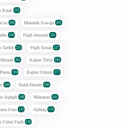
n Kitab
312
r'an
Makalah Aswaja
269
265
dits
Fiqih Jenazah
249
241
n Tarikh
Fiqih Sosial
232
227
 Hikmah
Kajian Tafsir
202
195
 Puasa
Kajian Umum
194
177
an
Halal-Haram
169
160
an Aqiqah
Makanan
149
141
men Foto
Akhlaq
132
124
n Ushul Fiqih
120