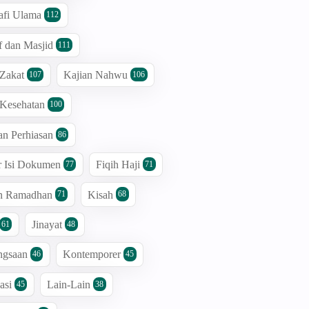
afi Ulama
112
 dan Masjid
111
 Zakat
Kajian Nahwu
107
106
 Kesehatan
100
an Perhiasan
86
r Isi Dokumen
Fiqih Haji
77
71
an Ramadhan
Kisah
71
68
Jinayat
61
48
ngsaan
Kontemporer
46
45
asi
Lain-Lain
45
38