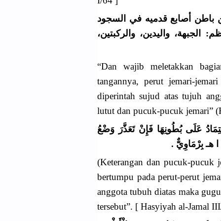
I/64 ]
 باطن أصابع قدميه في السجود
 الجبهة، واليدين، والركبتين
“Dan wajib meletakkan bagia
tangannya, perut jemari-jemar
diperintah sujud atas tujuh an
lutut dan pucuk-pucuk jemari” (
( َادُ عَلَى بُطُونِهَا فَإِنْ تَعَذَّرَ وَضْعُ
ِ ا هـ بِرْمَاوِيٌّ
(Keterangan dan pucuk-pucuk je
bertumpu pada perut-perut jemar
anggota tubuh diatas maka gugu
tersebut”. [ Hasyiyah al-Jamal III