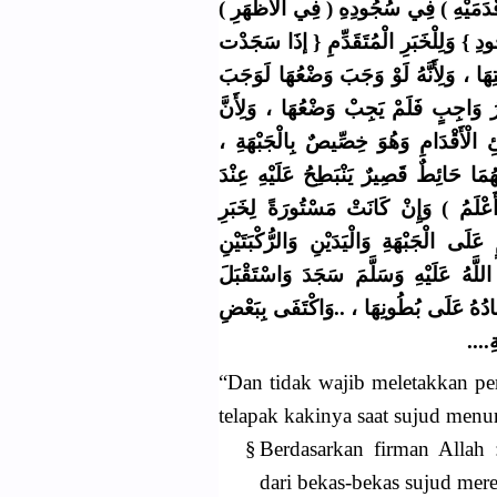
( وَقَدَمَيْهِ ) فِي سُجُودِهِ ( فِي الْأَظْهَرِ
ِ } وَلِلْخَبَرِ الْمُتَقَدِّمِ { إذَا سَجَدْت
ِهَا ، وَلِأَنَّهُ لَوْ وَجَبَ وَضْعُهَا لَوَجَبَ
يْرُ وَاجِبٍ فَلَمْ يَجِبْ وَضْعُهَا ، وَلِأَنَّ
ِ الْأَقْدَامِ وَهُوَ خِصِّيصٌ بِالْجَبْهَةِ
هُمَا حَائِطٌ قَصِيرٌ يَنْبَطِحُ عَلَيْهِ عِنْدَ
َعْلَمُ ) وَإِنْ كَانَتْ مَسْتُورَةً لِخَبَرِ
 الْجَبْهَةِ وَالْيَدَيْنِ وَالرُّكْبَتَيْنِ
اللَّهُ عَلَيْهِ وَسَلَّمَ سَجَدَ وَاسْتَقْبَلَ
ِمَادُهُ عَلَى بُطُونِهَا ، ..وَاكْتَفَى بِبَعْضِ
ْهَةِ
“Dan tidak wajib meletakkan pe
telapak kakinya saat sujud menur
§
Berdasarkan firman Allah 
dari bekas-bekas sujud mer