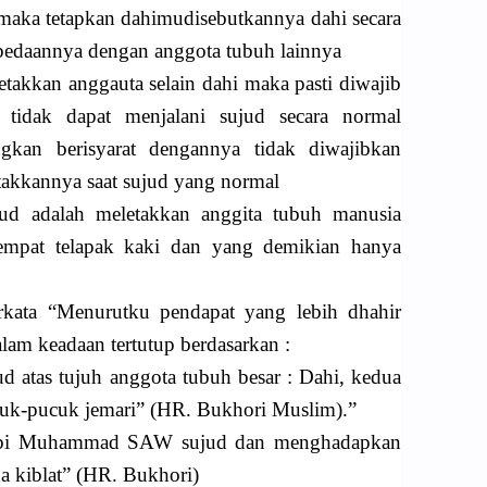
 maka tetapkan dahimudisebutkannya dahi secara
rbedaannya dengan anggota tubuh lainnya
etakkan anggauta selain dahi maka pasti diwajib
t tidak dapat menjalani sujud secara normal
ngkan berisyarat dengannya tidak diwajibkan
takkannya saat sujud yang normal
ud adalah meletakkan anggita tubuh manusia
empat telapak kaki dan yang demikian hanya
rkata “Menurutku pendapat yang lebih dhahir
am keadaan tertutup berdasarkan :
ud atas tujuh anggota tubuh besar : Dahi, kedua
cuk-pucuk jemari” (HR. Bukhori Muslim).”
abi Muhammad SAW sujud dan menghadapkan
a kiblat” (HR. Bukhori)