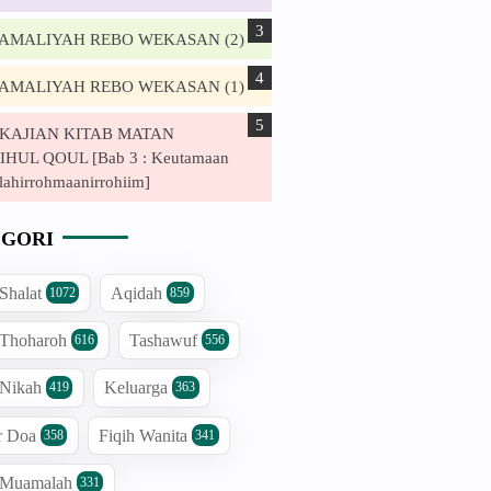
. AMALIYAH REBO WEKASAN (2)
. AMALIYAH REBO WEKASAN (1)
. KAJIAN KITAB MATAN
HUL QOUL [Bab 3 : Keutamaan
lahirrohmaanirrohiim]
GORI
 Shalat
Aqidah
1072
859
 Thoharoh
Tashawuf
616
556
 Nikah
Keluarga
419
363
r Doa
Fiqih Wanita
358
341
h Muamalah
331