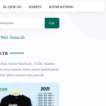
AL-QUR'AN
HADITS
KITAB KUNING
a'ah
-KTB
 Ilmu Sunni Salafiyah - KTB. Sumber
si tanya-jawab islam sesuai pemahaman
alaf ahlus sunnah wal jama'ah