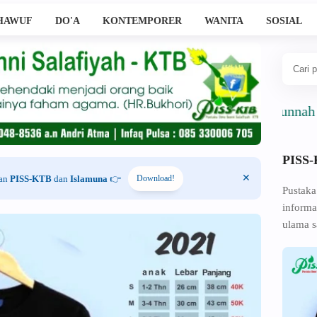
HAWUF
DO'A
KONTEMPORER
WANITA
SOSIAL
Ahlussunnah Wal Jam
PISS
han
PISS-KTB
dan
Islamuna
👉
Download!
Pustaka
informa
ulama s