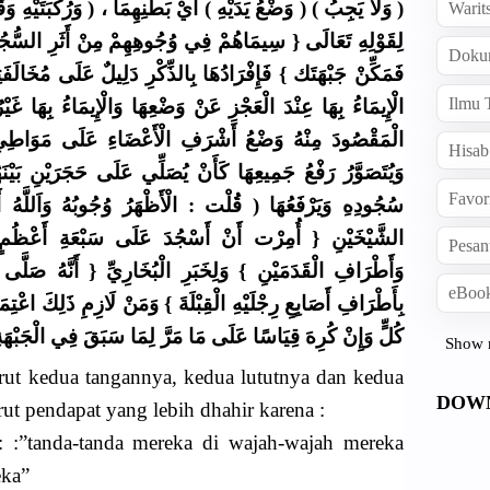
وَلَا يَجِبُ ) ( وَضْعُ يَدَيْهِ ) أَيْ بَطْنِهِمَا ، ( وَرُكْبَتَيْهِ  )
Warit
لِقَوْلِهِ تَعَالَى { سِيمَاهُمْ فِي وُجُوهِهِمْ مِنْ أَثَرِ السُّجُود
Doku
فَمَكِّنْ جَبْهَتَك } فَإِفْرَادُهَا بِالذِّكْرِ دَلِيلٌ عَلَى مُخَالَفَت
Ilmu 
الْإِيمَاءُ بِهَا عِنْدَ الْعَجْزِ عَنْ وَضْعِهَا وَالْإِيمَاءُ بِهَا غَ
الْمَقْصُودَ مِنْهُ وَضْعُ أَشْرَفِ الْأَعْضَاءِ عَلَى مَوَاطِئ ،
Hisab
وَيُتَصَوَّرُ رَفْعُ جَمِيعِهَا كَأَنْ يُصَلِّي عَلَى حَجَرَيْنِ بَيْنَ
Favor
سُجُودِهِ وَيَرْفَعُهَا ( قُلْت : الْأَظْهَرُ وُجُوبُهُ وَاَللَّهُ أ
الشَّيْخَيْنِ { أُمِرْت أَنْ أَسْجُدَ عَلَى سَبْعَةِ أَعْظُمٍ عَلَى
Pesan
وَأَطْرَافِ الْقَدَمَيْنِ } وَلِخَبَرِ الْبُخَارِيِّ { أَنَّهُ صَلَّى 
eBook
بِأَطْرَافِ أَصَابِعِ رِجْلَيْهِ الْقِبْلَةَ } وَمَنْ لَازِمِ ذَلِكَ اعْت
كُلٍّ وَإِنْ كُرِهَ قِيَاسًا عَلَى مَا مَرَّ لِمَا سَبَقَ فِي الْجَب....
Show 
rut kedua tangannya, kedua lututnya dan kedua
DOW
ut pendapat yang lebih dhahir karena :
: :”tanda-tanda mereka di wajah-wajah mereka
eka”