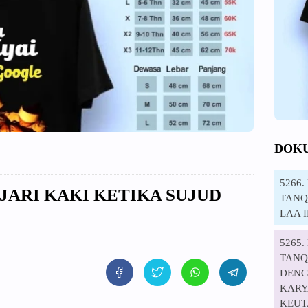
DOK
5266
I JARI KAKI KETIKA SUJUD
TANQI
LAA 
5265
TANQ
DENG
KARYA
KEUT