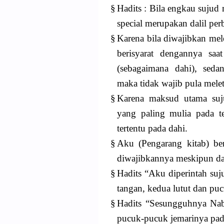
§
Hadits : Bila engkau sujud
special merupakan dalil pe
§
Karena bila diwajibkan mel
berisyarat dengannya saa
(sebagaimana dahi), seda
maka tidak wajib pula mele
§
Karena maksud utama suj
yang paling mulia pada t
tertentu pada dahi.
§
Aku (Pengarang kitab) be
diwajibkannya meskipun dal
§
Hadits “Aku diperintah suj
tangan, kedua lutut dan pu
§
Hadits “Sesungguhnya N
pucuk-pucuk jemarinya pad