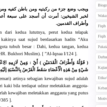
Biogr
ويجب وضع جزء من ركبتيه ومن باطن كفيه ومن
Wakaf
لخبر الشيخين: أمرت أن أسجد على سبعة أعظم:،
وأطراف القدمين.
Fiqih
n dari kedua lututnya, perut kedua telapak
Fiqih
i kakinya saat sujud berdasarkan hadits “Aku
ggota tubuh besar : Dahi, kedua tangan, kedua
Pakai
HR. Bukhori Muslim). [ ”Al-Iqnaa I/124 ].
Dafta
قَوْلُهُ وَأَطْرَافُ الْقَدَمَيْنِ ) أَيْ : وَمِنْ لَازِمِهِ الِاعْتِم
Kaji
شَيْءٍ مِنْ هَذِهِ الْأَعْضَاءِ سَقَطَ الْفَرْضُ بِالنِّسْبَةِ إلَيْه .
Etika
mari) artinya sebagian kewajiban sujud adalah
i kaki bila terdapat udzur meletakkan anggota-
Keba
rlah kewajiban meletakkan anggauta yang putus
Motiv
/385 ].