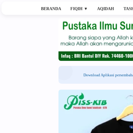
BERANDA
FIQIH
▼
AQIDAH
TAS
Download Aplikasi persemba