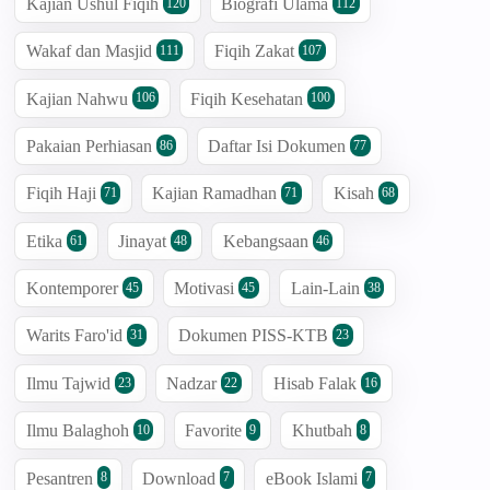
Kajian Ushul Fiqih
Biografi Ulama
120
112
Wakaf dan Masjid
Fiqih Zakat
111
107
Kajian Nahwu
Fiqih Kesehatan
106
100
Pakaian Perhiasan
Daftar Isi Dokumen
86
77
Fiqih Haji
Kajian Ramadhan
Kisah
71
71
68
Etika
Jinayat
Kebangsaan
61
48
46
Kontemporer
Motivasi
Lain-Lain
45
45
38
Warits Faro'id
Dokumen PISS-KTB
31
23
Ilmu Tajwid
Nadzar
Hisab Falak
23
22
16
Ilmu Balaghoh
Favorite
Khutbah
10
9
8
Pesantren
Download
eBook Islami
8
7
7