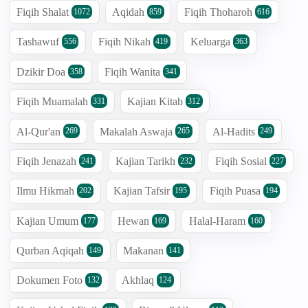
Fiqih Shalat
Aqidah
Fiqih Thoharoh
1072
859
616
Tashawuf
Fiqih Nikah
Keluarga
556
419
363
Dzikir Doa
Fiqih Wanita
358
341
Fiqih Muamalah
Kajian Kitab
331
312
Al-Qur'an
Makalah Aswaja
Al-Hadits
269
265
249
Fiqih Jenazah
Kajian Tarikh
Fiqih Sosial
241
232
227
Ilmu Hikmah
Kajian Tafsir
Fiqih Puasa
202
195
194
Kajian Umum
Hewan
Halal-Haram
177
169
160
Qurban Aqiqah
Makanan
149
141
Dokumen Foto
Akhlaq
132
124