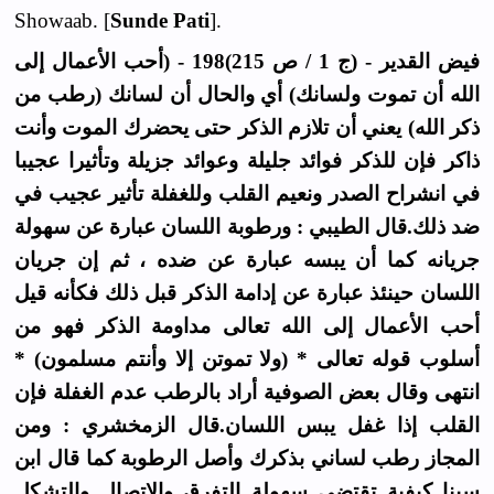
Showaab. [
Sunde Pati
].
فيض القدير - (ج 1 / ص 215)198 - (أحب الأعمال إلى
الله أن تموت ولسانك) أي والحال أن لسانك (رطب من
ذكر الله) يعني أن تلازم الذكر حتى يحضرك الموت وأنت
ذاكر فإن للذكر فوائد جليلة وعوائد جزيلة وتأثيرا عجيبا
في انشراح الصدر ونعيم القلب وللغفلة تأثير عجيب في
ضد ذلك.قال الطيبي : ورطوبة اللسان عبارة عن سهولة
جريانه كما أن يبسه عبارة عن ضده ، ثم إن جريان
اللسان حينئذ عبارة عن إدامة الذكر قبل ذلك فكأنه قيل
أحب الأعمال إلى الله تعالى مداومة الذكر فهو من
أسلوب قوله تعالى * (ولا تموتن إلا وأنتم مسلمون) *
انتهى وقال بعض الصوفية أراد بالرطب عدم الغفلة فإن
القلب إذا غفل يبس اللسان.قال الزمخشري : ومن
المجاز رطب لساني بذكرك وأصل الرطوبة كما قال ابن
سينا كيفية تقتضي سهولة التفرق والإتصال والتشكل