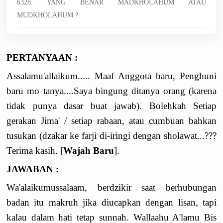
6328. YANG BENAR MADKHOLAHUM ATAU
MUDKHOLAHUM ?
PERTANYAAN :
Assalamu'allaikum..... Maaf Anggota baru, Penghuni
baru mo tanya....Saya bingung ditanya orang (karena
tidak punya dasar buat jawab). Bolehkah Setiap
gerakan Jima' / setiap rabaan, atau cumbuan bahkan
tusukan (dzakar ke farji di-iringi dengan sholawat...???
Terima kasih. [
Wajah Baru
].
JAWABAN :
Wa'alaikumussalaam, berdzikir saat berhubungan
badan itu makruh jika diucapkan dengan lisan, tapi
kalau dalam hati tetap sunnah. Wallaahu A'lamu Bis