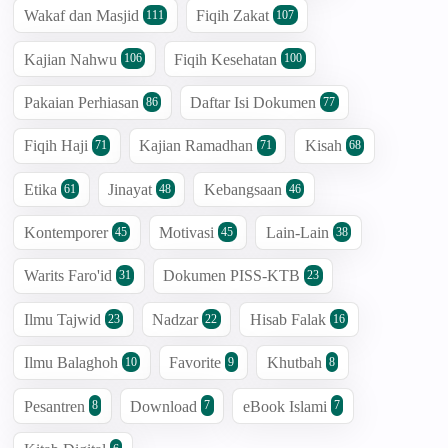
Wakaf dan Masjid
Fiqih Zakat
111
107
Kajian Nahwu
Fiqih Kesehatan
106
100
Pakaian Perhiasan
Daftar Isi Dokumen
86
77
Fiqih Haji
Kajian Ramadhan
Kisah
71
71
68
Etika
Jinayat
Kebangsaan
61
48
46
Kontemporer
Motivasi
Lain-Lain
45
45
38
Warits Faro'id
Dokumen PISS-KTB
31
23
Ilmu Tajwid
Nadzar
Hisab Falak
23
22
16
Ilmu Balaghoh
Favorite
Khutbah
10
9
8
Pesantren
Download
eBook Islami
8
7
7