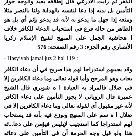
الكفر ثم رأيت الأذرعي قال إطلاقه بعيد والوجه جواز
التأمين بل ندبه إذا دعا لنفسه بالهداية ولنا بالنصر مثلا
ومنعه إذا جهل ما يدعو به لأنه قد يدعو بإثم أي بل هو
الظاهر من حاله فرع في استحباب الدعاء للكافر خلاف
ا هحاشية الجمل على المنهج لشيخ الإسلام زكريا
الأنصاري رقم الجزء: 3 رقم الصفحة: 576
- Hasyiyah jamal juz 2 hal 119 :
وقد يجيبهم استدراجا لهم هذا صريح في أن دعاء الكافر
يجاب وهو المرجح وأما قوله تعالى وما دعاء الكافرين إلا
في ضلال فالمراد به العبادة ا ه شوبري قال الشيخ
عميرة قال الروياني لا يجوز التأمين على دعاء الكافر
لأنه غير مقبول أي لقوله تعالى وما دعاء الكافرين إلا في
ضلال ا ه سم على المنهج ونوزع فيه بأنه قد يستجاب
لهم استدراجا كما استجيب لإبليس فيؤمن على دعا...ئه
هذا ولو قيل وجه الحرمة أن في التأمين على دعائه