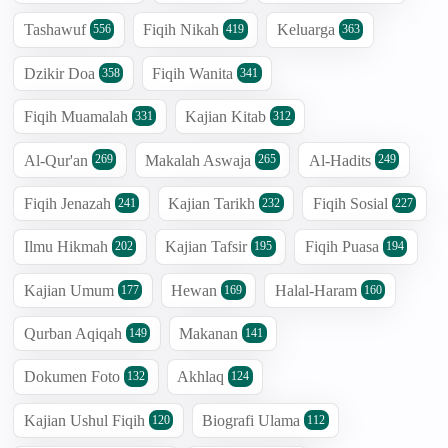
Tashawuf
Fiqih Nikah
Keluarga
556
419
363
Dzikir Doa
Fiqih Wanita
358
341
Fiqih Muamalah
Kajian Kitab
331
312
Al-Qur'an
Makalah Aswaja
Al-Hadits
269
265
249
Fiqih Jenazah
Kajian Tarikh
Fiqih Sosial
241
232
227
Ilmu Hikmah
Kajian Tafsir
Fiqih Puasa
202
195
194
Kajian Umum
Hewan
Halal-Haram
177
169
160
Qurban Aqiqah
Makanan
149
141
Dokumen Foto
Akhlaq
132
124
Kajian Ushul Fiqih
Biografi Ulama
120
112