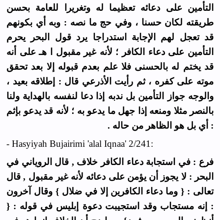
التأمين على دعائه تعظيما له وتغريرا للعامة بحسن
طريقته لكان حسنا ، وفي حج ما نصه : وبه أي بكونهم
قد تعجل لهم الإجابة استدراجا يرد قول البحر يحرم
التأمين على دعاء الكافر ؛ لأنه غير مقبول ا هـ على أنه
قد يختم له بالحسنى فلا علم بعدم قبوله إلا بعد تحقق
موته على كفره ، ثم رأيت الأذرعي قال : إطلاقه بعيد ،
والوجه جواز التأمين بل ندبه إذا دعا لنفسه بالهداية ولنا
بالنصر مثلا ومنعه إذا جهل ما يدعو به ؛ لأنه قد يدعو بإثم
: أي بل هو الظاهر من حاله .
- Hasyiyah Bujairimi 'alal Iqnaa' 2/241:
فرع : في استجابة دعاء الكافر خلاف , قال الروياني في
البحر : لا يجوز أن يؤمن على دعائه لأنه غير مقبول , قال
تعالى : { وما دعاء الكافرين إلا في ضلال } وقال آخرون
: إنه مستجاب وقد استجيبت دعوة إبليس في قوله : {