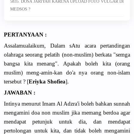
5835. DOSA JARIYAH KARENA UPLOAD FOTO VULGAR DI
MEDSOS ?
PERTANYAAN :
Assalamualaikum, Dalam sAtu acara pertandingan
olahraga seorang pelatih (non-muslim) berkata "semga
bangsa kita menang". Apakah boleh kita (orang
muslim) meng-amin-kan do'a nya orang non-islam
tersebut ? [
Eriyka Shofiea
].
JAWABAN :
Intinya menurut Imam Al Adzra'i boleh bahkan sunnah
mengamini doa non muslim jika memang berdoa agar
mendapat petunjuk untuk dia, dan mendapat
pertolongan untuk kita, dan tidak boleh mengamini