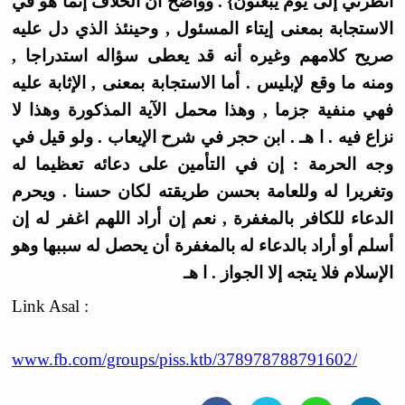
أنظرني إلى يوم يبعثون} . وواضح أن الخلاف إنما هو في
الاستجابة بمعنى إيتاء المسئول , وحينئذ الذي دل عليه
صريح كلامهم وغيره أنه قد يعطى سؤاله استدراجا ,
ومنه ما وقع لإبليس . أما الاستجابة بمعنى , الإثابة عليه
فهي منفية جزما , وهذا محمل الآية المذكورة وهذا لا
نزاع فيه . ا هـ . ابن حجر في شرح الإيعاب . ولو قيل في
وجه الحرمة : إن في التأمين على دعائه تعظيما له
وتغريرا له وللعامة بحسن طريقته لكان حسنا . ويحرم
الدعاء للكافر بالمغفرة , نعم إن أراد اللهم اغفر له إن
أسلم أو أراد بالدعاء له بالمغفرة أن يحصل له سببها وهو
الإسلام فلا يتجه إلا الجواز . ا هـ
Link Asal :
www.fb.com/groups/piss.ktb/378978788791602/