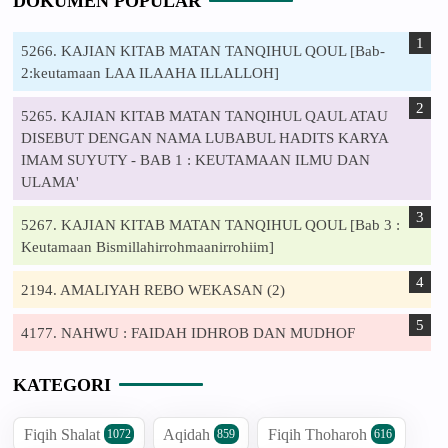
DOKUMEN POPULAR
5266. KAJIAN KITAB MATAN TANQIHUL QOUL [Bab-
2:keutamaan LAA ILAAHA ILLALLOH]
5265. KAJIAN KITAB MATAN TANQIHUL QAUL ATAU
DISEBUT DENGAN NAMA LUBABUL HADITS KARYA
IMAM SUYUTY - BAB 1 : KEUTAMAAN ILMU DAN
ULAMA'
5267. KAJIAN KITAB MATAN TANQIHUL QOUL [Bab 3 :
Keutamaan Bismillahirrohmaanirrohiim]
2194. AMALIYAH REBO WEKASAN (2)
4177. NAHWU : FAIDAH IDHROB DAN MUDHOF
KATEGORI
Fiqih Shalat
Aqidah
Fiqih Thoharoh
1072
859
616