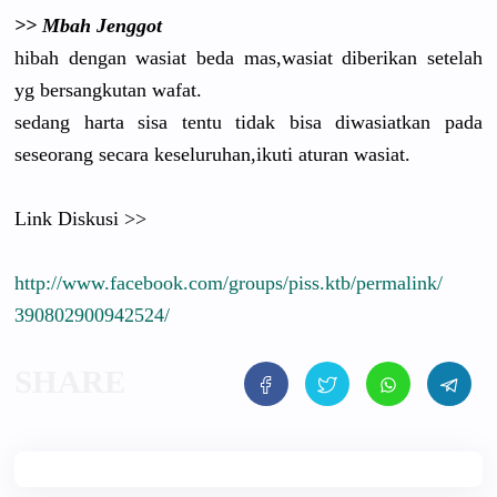
>> Mbah Jenggot
hibah dengan wasiat beda mas,wasiat
diberikan setelah
yg bersangkut
an wafat.
sedang harta sisa tentu tidak bisa diwasiatka
n pada
seseorang secara keseluruha
n,ikuti aturan wasiat.
Link Diskusi >>
http://
www.faceboo
k.com/
groups/
piss.ktb/
permalink/
39080290094
2524/