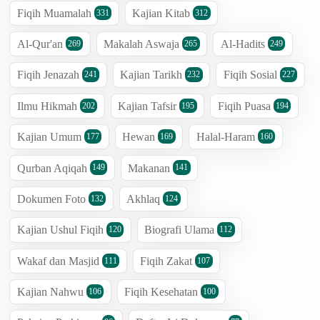
Fiqih Muamalah
Kajian Kitab
331
312
Al-Qur'an
Makalah Aswaja
Al-Hadits
269
265
249
Fiqih Jenazah
Kajian Tarikh
Fiqih Sosial
241
232
227
Ilmu Hikmah
Kajian Tafsir
Fiqih Puasa
202
195
194
Kajian Umum
Hewan
Halal-Haram
177
169
160
Qurban Aqiqah
Makanan
149
141
Dokumen Foto
Akhlaq
132
124
Kajian Ushul Fiqih
Biografi Ulama
120
112
Wakaf dan Masjid
Fiqih Zakat
111
107
Kajian Nahwu
Fiqih Kesehatan
106
100