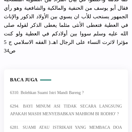
فقال أبو يوسف من الحنفية والمالكية والشافعية وهو رأي
الجمهور يستحب للأب ان يسوي بين الأولاد الذكور والإناث
في العطية فتعطى الأنثى مثلما يعطى الذكر لقوله صلى
الله عليه وسلم سووا بين أولادكم في العطية ولو كنت
مؤثرا لاثرت النساء على الرجال اهـ.( الفقه الاسلامي ج 5
ص34
BACA JUGA
6310. Bolehkan Suami Istri Mandi Bareng ?
6294. BAYI MINUM ASI TIDAK SECARA LANGSUNG
APAKAH MASIH MENYEBABKAN MAHROM BI RODHO' ?
6281. SUAMI ATAU ISTRIKAH YANG MEMBACA DOA