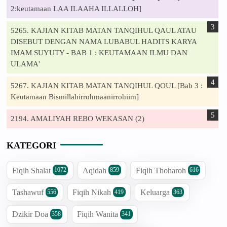
2:keutamaan LAA ILAAHA ILLALLOH]
5265. KAJIAN KITAB MATAN TANQIHUL QAUL ATAU
DISEBUT DENGAN NAMA LUBABUL HADITS KARYA
IMAM SUYUTY - BAB 1 : KEUTAMAAN ILMU DAN
ULAMA'
5267. KAJIAN KITAB MATAN TANQIHUL QOUL [Bab 3 :
Keutamaan Bismillahirrohmaanirrohiim]
2194. AMALIYAH REBO WEKASAN (2)
KATEGORI
Fiqih Shalat
Aqidah
Fiqih Thoharoh
1072
859
616
Tashawuf
Fiqih Nikah
Keluarga
556
419
363
Dzikir Doa
Fiqih Wanita
358
341