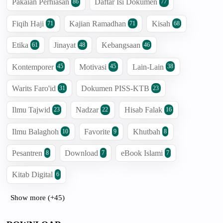
Pakaian Perhiasan
Daftar Isi Dokumen
86
77
Fiqih Haji
Kajian Ramadhan
Kisah
71
71
68
Etika
Jinayat
Kebangsaan
61
48
46
Kontemporer
Motivasi
Lain-Lain
45
45
38
Warits Faro'id
Dokumen PISS-KTB
31
23
Ilmu Tajwid
Nadzar
Hisab Falak
23
22
16
Ilmu Balaghoh
Favorite
Khutbah
10
9
8
Pesantren
Download
eBook Islami
8
7
7
Kitab Digital
6
Show more (+45)