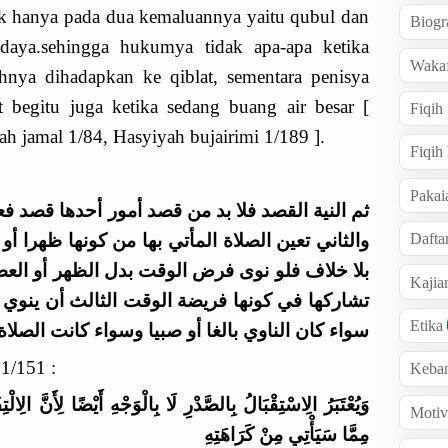
tak hanya pada dua kemaluannya yaitu qubul dan
Biogr
adaya.sehingga hukumya tidak apa-apa ketika
Wakaf
nya dihadapkan ke qiblat, sementara penisya
at begitu juga ketika sedang buang air besar [
Fiqih
ah jamal 1/84, Hasyiyah bujairimi 1/189 ].
Fiqih
Pakai
ثم النية القصد فلا بد من قصد أمور أحدها قصد فع
والثاني تعين الصلاة المأتي بها من كونها ظهرا أو
Dafta
بلا خلاف فلو نوى فرض الوقت بدل الظهر أو العصر
Kaji
تشاركها في كونها فريضة الوقت الثالث أن ينوي ا
Etika
سواء كان الناوي بالغا أو صبيا وسواء كانت الصلا
1/151 :
Keba
وَيُعْتَبَرُ الِاسْتِقْبَالُ بِالصَّدْرِ لَا بِالْوَجْهِ أَيْضًا لِأَنَّ الِال
Motiv
مِمَّا سَيَأْتِي مِنْ كَرَاهَتِهِ