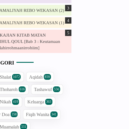
. AMALIYAH REBO WEKASAN (2)
. AMALIYAH REBO WEKASAN (1)
. KAJIAN KITAB MATAN
HUL QOUL [Bab 3 : Keutamaan
lahirrohmaanirrohiim]
GORI
 Shalat
Aqidah
1072
859
 Thoharoh
Tashawuf
616
556
 Nikah
Keluarga
419
363
r Doa
Fiqih Wanita
358
341
h Muamalah
331