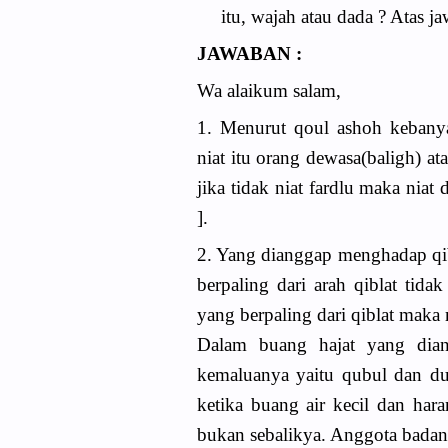
itu, wajah atau dada ? Atas j
JAWABAN :
Wa alaikum salam,
1. Menurut qoul ashoh kebanya
niat itu orang dewasa(baligh) at
jika tidak niat fardlu maka niat
].
2. Yang dianggap menghadap qib
berpaling dari arah qiblat tida
yang berpaling dari qiblat maka
Dalam buang hajat yang dian
kemaluanya yaitu qubul dan d
ketika buang air kecil dan har
bukan sebalikya. Anggota bada