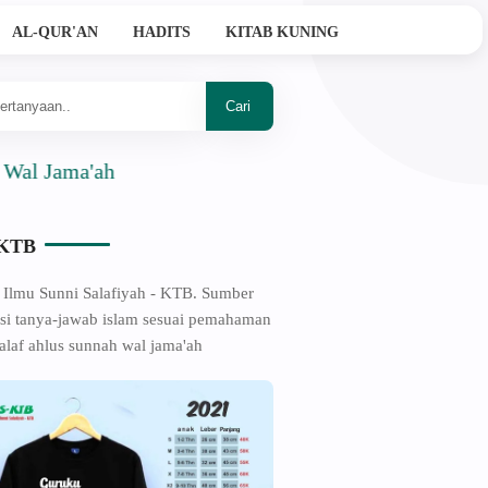
AL-QUR'AN
HADITS
KITAB KUNING
a'ah
-KTB
 Ilmu Sunni Salafiyah - KTB. Sumber
si tanya-jawab islam sesuai pemahaman
alaf ahlus sunnah wal jama'ah