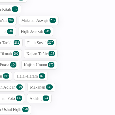
n Kitab
312
r'an
Makalah Aswaja
269
265
dits
Fiqih Jenazah
249
241
n Tarikh
Fiqih Sosial
232
227
 Hikmah
Kajian Tafsir
202
195
 Puasa
Kajian Umum
194
177
an
Halal-Haram
169
160
an Aqiqah
Makanan
149
141
men Foto
Akhlaq
132
124
n Ushul Fiqih
120