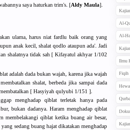
awabannya saya haturkan trim's. [
Aldy Maula
].
Kajia
Al-Qu
Al-Ha
kan ulama, harus niat fardlu baik orang yang
aupun anak kecil, shalat qodlo ataupun ada'. Jadi
Kajia
 dan shalatnya tidak sah [ Kifayatul akhyar 1/102
Ilmu
lat adalah dada bukan wajah, karena jika wajah
Fiqih
k membatalkan shalat, berbeda jika sampai dada
Hew
 membatalkan [ Hasyiyah qulyubi 1/151 ].
Qurb
ggap menghadap qiblat terletak hanya pada
ubur, bukan dadanya. Haram menghadap qiblat
Doku
am membelakangi qiblat ketika buang air besar,
Kajia
n yang sedang buang hajat dikatakan menghadap