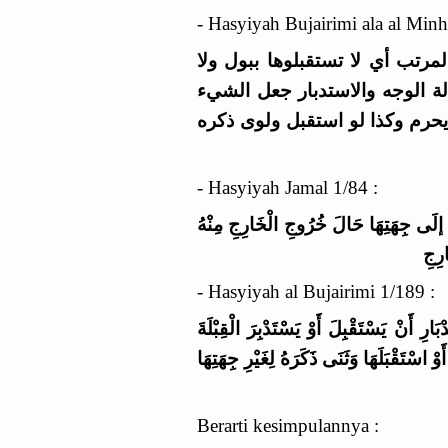
- Hasyiyah Bujairimi ala al Minh
رتب أي لا تستقبلوها ببول ولا
لة الوجه والاستدبار جعل الشيء
يحرم وكذا لو استقبل ولوى ذكره
- Hasyiyah Jamal 1/84 :
(  إلَى جِهَتِهَا حَالَ خُرُوجِ الْخَارِجِ مِنْهُ
رِجِ
- Hasyiyah al Bujairimi 1/189 :
َارِ أَنْ يَسْتَقْبِلَ أَوْ يَسْتَدْبِرَ الْقِبْلَةَ
َوْ اسْتَقْبَلَهَا وَثَنَى ذَكَرَهُ لِغَيْرِ جِهَتِهَا
Berarti kesimpulannya :