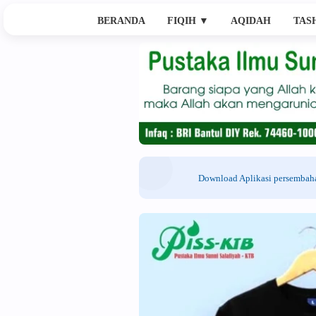
BERANDA
FIQIH
▼
AQIDAH
TAS
Download Aplikasi persemba