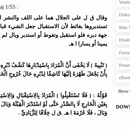
Warit
aj 1/55 :
Doku
وقال ق ل على الجلال هما على اللف والنشر الم
تستدبروها بغائط لأن الاستقبال جعل الشيء قبا
Ilmu 
جهة دبره فلو استقبل وتغوط أو استدبر وبال لم 
Hisab
يمينا أو يسارا ا هـ
Favor
تَنْبِيهٌ ) لَا يَخْفَى أَنَّ الْمُرَادَ بِاسْتِدْبَارِهَا كَشْفُ دُبُرِهِ
Pesan
بِأَنْ يَجْعَلَ ظَهْرَهُ إلَيْهَا كَاشِفًا لِدُبُرِهِ حَالَ خُرُوجِ الْخَا
eBook
Show 
قَوْلُهُ : ( فَلَا تَسْتَقْبِلُوا ) الْمُرَادُ بِالِاسْتِقْبَالِ وَالِاسْتِدْب
بِعَيْنِ الْخَارِجِ لَا بِالصَّدْرِ حَتَّى لَوْ اسْتَدْبَرَ الْقِبْلَةَ وَبَالَ أ
DOW
وَبَالَ ، فَلَا حُرْمَةَ ا هـ .ق ل خِلَافًا لِلزِّيَادِيِّ .