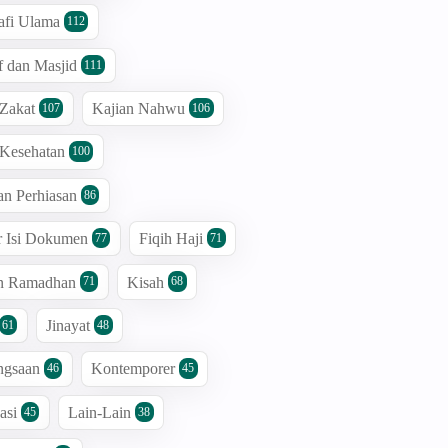
afi Ulama
112
 dan Masjid
111
 Zakat
Kajian Nahwu
107
106
 Kesehatan
100
an Perhiasan
86
r Isi Dokumen
Fiqih Haji
77
71
an Ramadhan
Kisah
71
68
Jinayat
61
48
ngsaan
Kontemporer
46
45
asi
Lain-Lain
45
38