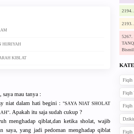
2194
2193
RAM
5267
TANQI
 HIJRIYAH
Bismil
 ARAH KIBLAT
KATE
Fiqih
Fiqih
, saya mau tanya :
sy niat dalam hati begini :
''SAYA NIAT SHOLAT
Fiqih
. Apakah itu saja sudah cukup ?
AH''
Dziki
uh menghadap qiblat,dan ketika sholat, wajib
an saya, yang jadi pedoman menghadap qiblat
Fiqi