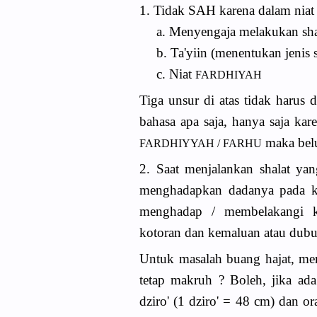
1. Tidak SAH karena dalam niat 
a. Menyengaja melakukan sha
b. Ta'yiin (menentukan jenis s
c. Niat
FARDHIYAH
Tiga unsur di atas tidak harus
bahasa apa saja, hanya saja kar
maka bel
FARDHIYYAH / FARHU
2. Saat menjalankan shalat ya
menghadapkan dadanya pada ki
menghadap / membelakangi k
kotoran dan kemaluan atau dubur
Untuk masalah buang hajat, men
tetap makruh ? Boleh, jika ad
dziro' (‎1 dziro' = 48 cm) dan 