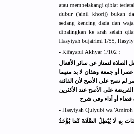
atau membelakangi qiblat terle
dubur ('ainil khorij) bukan d
sedang kencing dada dan wajah
dipalingkan ke arah selain qil
Hasyiyah bujairimi 1/55, Hasyiy
- Kifayatul Akhyar 1/102 :
ل الصلاة لتمتاز عن سائر الأفعال
 عصرا أو جمعة وهذان لا بد منهما
 لم تصح على الأصح لأن الفائتة
لفريضة على الأصح عند الأكثرين
ة قضاء أو أداء وفي شرح
- Hasyiyah Qulyubi wa 'Amiroh 
ْتِفَاتَ بِهِ لَا يُبْطِلُ الصَّلَاةَ كَمَا يُؤْخَذُ