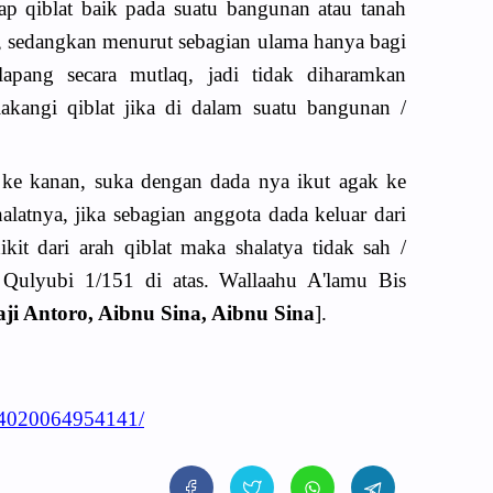
ap qiblat baik pada suatu bangunan atau tanah
h, sedangkan menurut sebagian ulama hanya bagi
apang secara mutlaq, jadi tidak diharamkan
kangi qiblat jika di dalam suatu bangunan /
 ke kanan, suka dengan dada nya ikut agak ke
halatnya, jika sebagian anggota dada keluar dari
kit dari arah qiblat maka shalatya tidak sah /
ah Qulyubi 1/151 di atas. Wallaahu A'lamu Bis
aji Antoro, Aibnu Sina, Aibnu Sina
].
84020064954141/