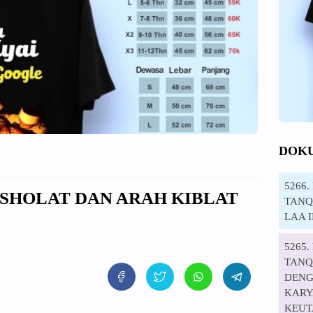
DOK
5266
T SHOLAT DAN ARAH KIBLAT
TANQI
LAA 
5265
TANQ
DENG
KARYA
KEUT