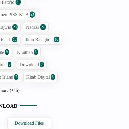
s Faro'id
31
men PISS-KTB
23
Tajwid
Nadzar
23
22
 Falak
Ilmu Balaghoh
16
10
ite
Khutbah
9
8
tren
Download
8
7
 Islami
Kitab Digital
7
6
more (+45)
NLOAD
Download Files