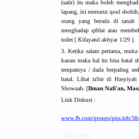
(satir) itu maka boleh menghad
lapang, ini menurut qoul shohi
orang yang berada di tanah l
menghadap qiblat atau membela
toilet [ Kifayatul akhyar 1/29 ].
3. Ketika salam pertama, muka
kanan maka hal itu bisa batal s
tempatnya / dada berpaling sedi
batal. Lihat ta'bir di Hasyiy
Showaab. [
Ilman Nafi'an, Mas
Link Diskusi :
www.fb.com/groups/piss.ktb/3