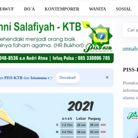
HAWUF
DO'A
KONTEMPORER
WANITA
SOSIAL
Ahlussunnah Wal Jam
PISS
han
PISS-KTB
dan
Islamuna
👉
Download!
Pustaka
informa
ulama s