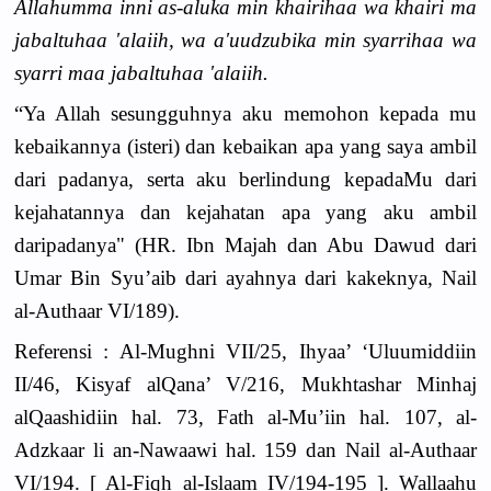
Allahumma inni as-aluka min khairihaa wa khairi ma
jabaltuhaa 'alaiih, wa a'uudzubika min syarrihaa wa
syarri maa jabaltuhaa 'alaiih.
“Ya Allah sesungguhnya aku memohon kepada mu
kebaikannya (isteri) dan kebaikan apa yang saya ambil
dari padanya, serta aku berlindung kepadaMu dari
kejahatannya dan kejahatan apa yang aku ambil
daripadanya" (HR. Ibn Majah dan Abu Dawud dari
Umar Bin Syu’aib dari ayahnya dari kakeknya, Nail
al-Authaar VI/189).
Referensi : Al-Mughni VII/25, Ihyaa’ ‘Uluumiddiin
II/46, Kisyaf alQana’ V/216, Mukhtashar Minhaj
alQaashidiin hal. 73, Fath al-Mu’iin hal. 107, al-
Adzkaar li an-Nawaawi hal. 159 dan Nail al-Authaar
VI/194. [ Al-Fiqh al-Islaam IV/194-195 ]. Wallaahu