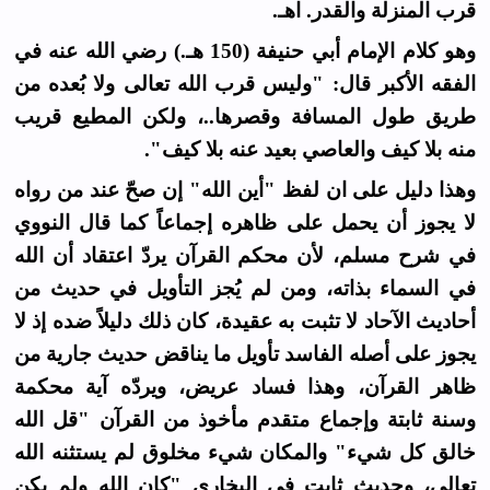
قرب المنزلة والقدر. اهـ.
وهو كلام الإمام أبي حنيفة (150 هـ.) رضي الله عنه في
الفقه الأكبر قال: "وليس قرب الله تعالى ولا بُعده من
طريق طول المسافة وقصرها..، ولكن المطيع قريب
منه بلا كيف والعاصي بعيد عنه بلا كيف".
وهذا دليل على ان لفظ "أين الله" إن صحّ عند من رواه
لا يجوز أن يحمل على ظاهره إجماعاً كما قال النووي
في شرح مسلم، لأن محكم القرآن يردّ اعتقاد أن الله
في السماء بذاته، ومن لم يُجز التأويل في حديث من
أحاديث الآحاد لا تثبت به عقيدة، كان ذلك دليلاً ضده إذ لا
يجوز على أصله الفاسد تأويل ما يناقض حديث جارية من
ظاهر القرآن، وهذا فساد عريض، ويردّه آية محكمة
وسنة ثابتة وإجماع متقدم مأخوذ من القرآن "قل الله
خالق كل شيء" والمكان شيء مخلوق لم يستثنه الله
تعالى، وحديث ثابت في البخاري "كان الله ولم يكن