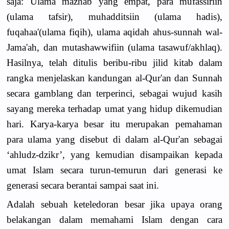
saja: Ulama mazhab yang empat, para mufassiriin
(ulama tafsir), muhadditsiin (ulama hadis),
fuqahaa'(ulama fiqih), ulama aqidah ahus-sunnah wal-
Jama'ah, dan mutashawwifiin (ulama tasawuf/akhlaq).
Hasilnya, telah ditulis beribu-ribu jilid kitab dalam
rangka menjelaskan kandungan al-Qur'an dan Sunnah
secara gamblang dan terperinci, sebagai wujud kasih
sayang mereka terhadap umat yang hidup dikemudian
hari. Karya-karya besar itu merupakan pemahaman
para ulama yang disebut di dalam al-Qur'an sebagai
‘ahludz-dzikr’, yang kemudian disampaikan kepada
umat Islam secara turun-temurun dari generasi ke
generasi secara berantai sampai saat ini.
Adalah sebuah keteledoran besar jika upaya orang
belakangan dalam memahami Islam dengan cara