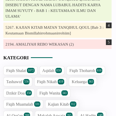
DISEBUT DENGAN NAMA LUBABUL HADITS KARYA
IMAM SUYUTY - BAB 1 : KEUTAMAAN ILMU DAN
ULAMA'
5267. KAJIAN KITAB MATAN TANQIHUL QOUL [Bab 3 :
Keutamaan Bismillahirrohmaanirrohiim]
2194. AMALIYAH REBO WEKASAN (2)
KATEGORI
Fiqih Shalat
Aqidah
Fiqih Thoharoh
1072
859
616
Tashawuf
Fiqih Nikah
Keluarga
556
419
363
Dzikir Doa
Fiqih Wanita
358
341
Fiqih Muamalah
Kajian Kitab
331
312
Al-Qur'an
Makalah Aswaja
Al-Hadits
269
265
249