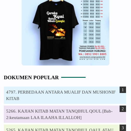
DOKUMEN POPULAR
4797. PERBEDAAN ANTARA MUALIF DAN MUSHONIF
KITAB
5266. KAJIAN KITAB MATAN TANQIHUL QOUL [Bab-
2:keutamaan LAA ILAAHA ILLALLOH]
5265. KAJIAN KITAB MATAN TANQIHUL QAUL ATAU