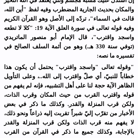
إن استدلّ عليك مشبه مجسم وثني يعتقد في الله التحيز
والمكان بحديث الجارية المضطرب وفيه لفظ "أين الله،
قالت في السماء"، تردّه إلى الأصل وهو القرآن الكريم
وفيه قوله تعالى في سورة العلق الآية 19: "كلا لا تطعه
واسجد واقترب"، قال الإمام أبو منصور الماتريدي
(توفي سنة 330 هـ.) وهو من أئمة السلف الصالح في
تفسيره ما نصه:
"وقوله تعالى "واسجد واقترب" يحتمل أن يكون هذا
خطاباً للنبيّ، أي صلّ واقترب إلى الله..، وعلى التأويل
الظاهر الآية حجة لنا على أهل التشبيه، فإنه لم يفهم من
قوله واقترب القرب من حيث المكان وقرب الذات،
ولكن قرب المنزلة والقدر. وكذلك ما ذكر في بعض
الأخبار من تقرّب إليّ شبراً تقربت إليه ذراعاً ونحو ذلك،
لا يفهم منه قرب الذات ولكن قرب المنزلة والقدر
بالإجابة، وكذلك جميع ما ذكر في القرآن من القرب