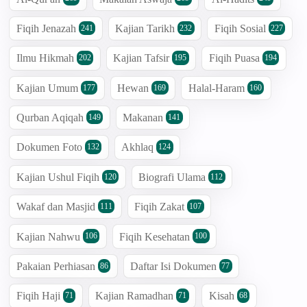
Fiqih Jenazah
Kajian Tarikh
Fiqih Sosial
241
232
227
Ilmu Hikmah
Kajian Tafsir
Fiqih Puasa
202
195
194
Kajian Umum
Hewan
Halal-Haram
177
169
160
Qurban Aqiqah
Makanan
149
141
Dokumen Foto
Akhlaq
132
124
Kajian Ushul Fiqih
Biografi Ulama
120
112
Wakaf dan Masjid
Fiqih Zakat
111
107
Kajian Nahwu
Fiqih Kesehatan
106
100
Pakaian Perhiasan
Daftar Isi Dokumen
86
77
Fiqih Haji
Kajian Ramadhan
Kisah
71
71
68