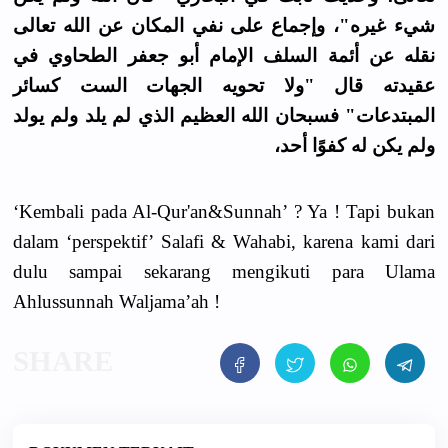
شيء غيره"، وإجماع على نفي المكان عن الله تعالى
نقله عن أئمة السلف الإمام أبو جعفر الطحاوي في
عقيدته قال "ولا تحويه الجهات الست كسائر
المبتدعات" فسبحان الله العظيم الذي لم يلد ولم يولد
ولم يكن له كفوًا أحد،
‘Kembali pada Al-Qur'an&Sunnah’ ? Ya ! Tapi bukan
dalam ‘perspektif’ Salafi & Wahabi, karena kami dari
dulu sampai sekarang mengikuti para Ulama
Ahlussunnah Waljama’ah !