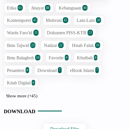
Etika
Jinayat
Kebangsaan
61
48
46
Kontemporer
Motivasi
Lain-Lain
45
45
38
Warits Faro'id
Dokumen PISS-KTB
31
23
Ilmu Tajwid
Nadzar
Hisab Falak
23
22
16
Ilmu Balaghoh
Favorite
Khutbah
10
9
8
Pesantren
Download
eBook Islami
8
7
7
Kitab Digital
6
Show more (+45)
DOWNLOAD
Download Files