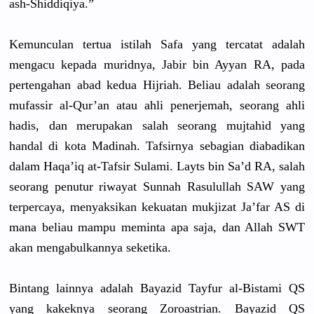
ash-Shiddiqiya.
”
Kemunculan tertua istilah Safa yang tercatat adalah
mengacu kepada muridnya, Jabir bin Ayyan RA, pada
pertengahan abad kedua Hijriah. Beliau adalah seorang
mufassir al-Qur’an atau ahli penerjemah, seorang ahli
hadis, dan merupakan salah seorang mujtahid yang
handal di kota Madinah. Tafsirnya sebagian diabadikan
dalam Haqa’iq at-Tafsir Sulami. Layts bin Sa’d RA, salah
seorang penutur riwayat Sunnah Rasulullah SAW yang
terpercaya, menyaksikan kekuatan mukjizat Ja’far AS di
mana beliau mampu meminta apa saja, dan Allah SWT
akan mengabulkannya seketika.
Bintang lainnya adalah Bayazid Tayfur al-Bistami QS
yang kakeknya seorang Zoroastrian. Bayazid QS