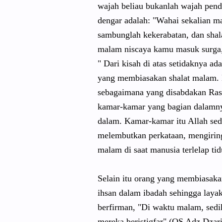
wajah beliau bukanlah wajah pend
dengar adalah: "Wahai sekalian ma
sambunglah kekerabatan, dan shalat
malam niscaya kamu masuk surga
" Dari kisah di atas setidaknya a
yang membiasakan shalat malam. D
sebagaimana yang disabdakan Ras
kamar-kamar yang bagian dalamnya t
dalam. Kamar-kamar itu Allah se
melembutkan perkataan, mengirin
malam di saat manusia terlelap ti
Selain itu orang yang membiasaka
ihsan dalam ibadah sehingga laya
berfirman, "Di waktu malam, sedik
mereka beristigfar" (QS Adz Dzari