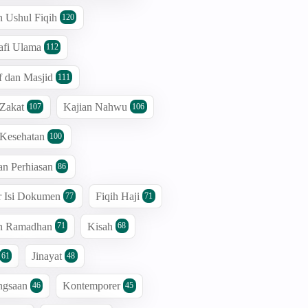
n Ushul Fiqih
120
afi Ulama
112
 dan Masjid
111
 Zakat
Kajian Nahwu
107
106
 Kesehatan
100
an Perhiasan
86
r Isi Dokumen
Fiqih Haji
77
71
an Ramadhan
Kisah
71
68
Jinayat
61
48
ngsaan
Kontemporer
46
45