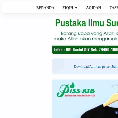
BERANDA
FIQIH
▼
AQIDAH
TAS
Download Aplikasi persemba