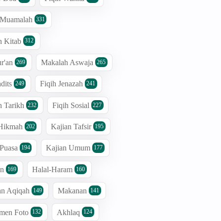
h Muamalah
331
n Kitab
312
r'an
Makalah Aswaja
269
265
dits
Fiqih Jenazah
249
241
n Tarikh
Fiqih Sosial
232
227
 Hikmah
Kajian Tafsir
202
195
 Puasa
Kajian Umum
194
177
an
Halal-Haram
169
160
an Aqiqah
Makanan
149
141
men Foto
Akhlaq
132
124