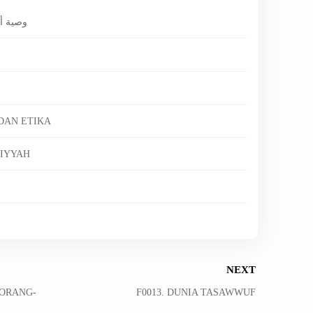
وصية أب
 DAN ETIKA
WIYYAH
NEXT
 ORANG-
F0013. DUNIA TASAWWUF