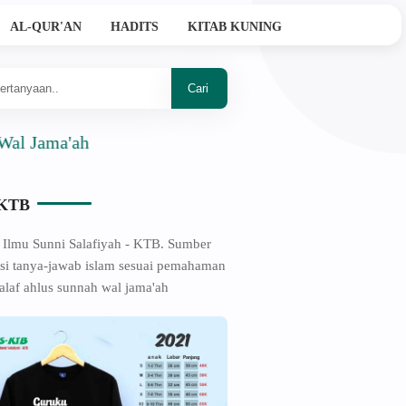
AL-QUR'AN
HADITS
KITAB KUNING
a'ah
-KTB
 Ilmu Sunni Salafiyah - KTB. Sumber
si tanya-jawab islam sesuai pemahaman
alaf ahlus sunnah wal jama'ah