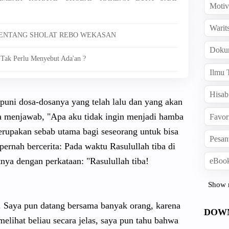
Motiv
Warit
 TENTANG SHOLAT REBO WEKASAN
Doku
 Tak Perlu Menyebut Ada'an ?
Ilmu 
Hisab
uni dosa-dosanya yang telah lalu dan yang akan
a menjawab, "Apa aku tidak ingin menjadi hamba
Favor
rupakan sebab utama bagi seseorang untuk bisa
Pesan
ernah bercerita: Pada waktu Rasulullah tiba di
ya dengan perkataan: "Rasulullah tiba!
eBook
Show 
r. Saya pun datang bersama banyak orang, karena
DOW
 melihat beliau secara jelas, saya pun tahu bahwa