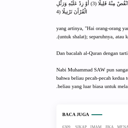
يَا أَيُّهَا الْمُزَّمِّلُ (1) قُمِ اللَّيْلَ إِلَّا قَلِيلًا (2) نِصْفَهُ أَوِ انْقُصْ مِنْهُ قَلِيلًا (3) أَوْ زِدْ عَلَيْهِ وَرَتِّلِ
الْقُرْآَنَ تَرْتِيلًا (4
yang artinya, "Hai orang-orang y
(untuk shalat); separuhnya, atau ku
Dan bacalah al-Quran dengan tart
Nabi Muhammad SAW pun sangat m
bahwa beliau pecah-pecah kedua 
beliau yang luar biasa untuk mel
BACA JUGA
6309. SIKAP IMAM JIKA ME