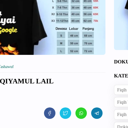
DOK
Tashawuf
KATE
 QIYAMUL LAIL
Fiqih
Fiqih
Fiqih
Dziki