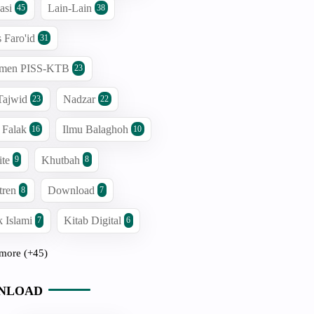
asi
Lain-Lain
45
38
s Faro'id
31
men PISS-KTB
23
Tajwid
Nadzar
23
22
 Falak
Ilmu Balaghoh
16
10
ite
Khutbah
9
8
tren
Download
8
7
 Islami
Kitab Digital
7
6
more (+45)
NLOAD