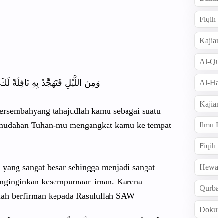
Fiqi
Kajia
Al-Qu
وَمِنَ اللَّيْلِ فَتَهَجَّدْ بِهِ نَافِلَةً ل
Al-Ha
Kajia
ersembahyang tahajudlah kamu sebagai suatu
mudahan Tuhan-mu mengangkat kamu ke tempat
Ilmu
Fiqih
yang sangat besar sehingga menjadi sangat
Hew
enginginkan kesempurnaan iman. Karena
Qurb
ah berfirman kepada Rasulullah SAW :
Doku