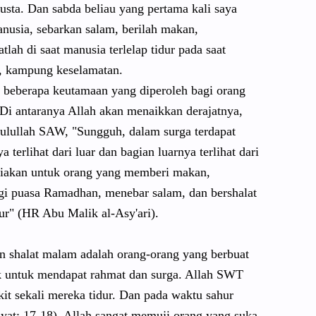
usta. Dan sabda beliau yang pertama kali saya
nusia, sebarkan salam, berilah makan,
lah di saat manusia terlelap tidur pada saat
, kampung keselamatan.
da beberapa keutamaan yang diperoleh bagi orang
i antaranya Allah akan menaikkan derajatnya,
ulullah SAW, "Sungguh, dalam surga terdapat
erlihat dari luar dan bagian luarnya terlihat dari
diakan untuk orang yang memberi makan,
gi puasa Ramadhan, menebar salam, dan bershalat
dur" (HR Abu Malik al-Asy'ari).
n shalat malam adalah orang-orang yang berbuat
k untuk mendapat rahmat dan surga. Allah SWT
it sekali mereka tidur. Dan pada waktu sahur
yat: 17-18). Allah sangat memuji orang yang suka