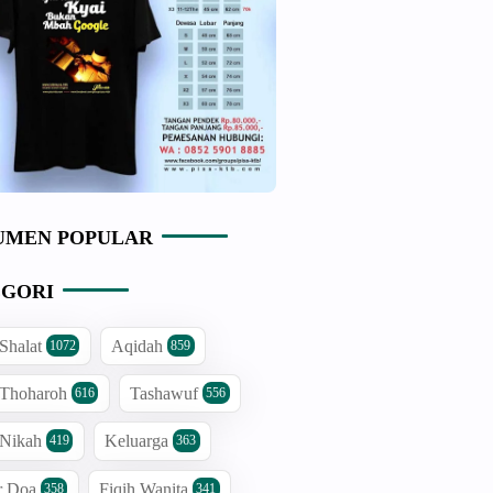
UMEN POPULAR
GORI
 Shalat
Aqidah
1072
859
 Thoharoh
Tashawuf
616
556
 Nikah
Keluarga
419
363
r Doa
Fiqih Wanita
358
341