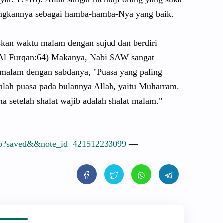
ongkanny
a sebagai hamba-hamba-Nya
yang baik.
kan waktu malam dengan sujud dan berdiri
Al Furqan:64) Makanya, Nabi SAW sangat
 malam dengan sabdanya, "Puasa yang paling
lah puasa pada bulannya Allah, yaitu Muharram.
a setelah shalat wajib adalah shalat malam."
hp?saved&&
note_id=4215122
33099
—