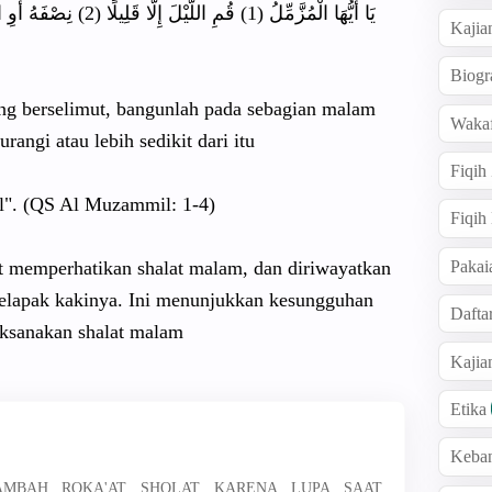
Kajia
Biogr
ang berselimut, bangunlah pada sebagian malam
Wakaf
rangi atau lebih sedikit dari itu.
Fiqih
il". (QS Al Muzammil: 1-4)
Fiqih
Pakai
emperhatikan shalat malam, dan diriwayatkan
telapak kakinya. Ini menunjukkan kesungguhan
Dafta
aksanakan shalat malam.
Kaji
Etika
Keba
NAMBAH ROKA'AT SHOLAT KARENA LUPA SAAT