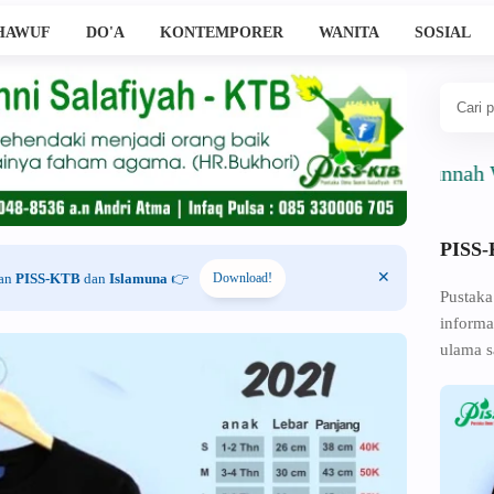
HAWUF
DO'A
KONTEMPORER
WANITA
SOSIAL
Ahlussunnah Wal Jam
PISS
han
PISS-KTB
dan
Islamuna
👉
Download!
Pustaka
informa
ulama s