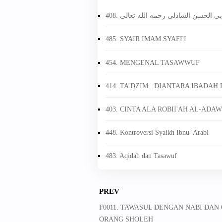
408. ي الحسن الشاذلي رحمه الله تعالى
485. SYAIR IMAM SYAFI'I
454. MENGENAL TASAWWUF
414. TA’DZIM : DIANTARA IBADAH
403. CINTA ALA ROBII'AH AL-ADA
448. Kontroversi Syaikh Ibnu 'Arabi
483. Aqidah dan Tasawuf
PREV
F0011. TAWASUL DENGAN NABI DAN
ORANG SHOLEH