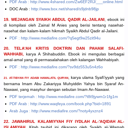
PDF Arab : http://www.4shared.com/Zw6EF2RJ/___online.html
DOC Arab :
http://www.box.net/shared/s9jdnb98jp
19. WEJANGAN SYAIKH ABDUL QADIR AL-JAILANI
, ebook ini
di kompilasi oleh Zainal M Anies yang berisi tentang nasehat-
nasehat dan kalam-kalam hikmah Syaikh Abdul Qadir al-Jailani.
PDF : http://www.mediafire.com/?q5egt9w25zit94u
20. TELA'AH KRITIS DOKTRIN DAN PAHAM SALAFI-
WAHHABI,
karya A Shihabuddin. Ebook ini mengulas berbagai
amal-amal yang di permasalahakan oleh kalangan Wahhabiyah.
PDF : http://www.mediafire.com/?sv9dz553u5n4z6o
, karya ulama Syafi'iyyah yang
21. AT-TIBYAN FIY ADABI HAMALATIL QUR'AN
bernama Imam Abu Zakariyya Muhyiddin Yahya bin Syaraf An-
Nawawi, yang masyhur dengan sebutan Imam An-Nawawi.
PDF terjemah : http://www.mediafire.com/?t8t9jywm1r1fg1m
PDF Arab : http://www.waqfeya.com/book.php?bid=1891
Arab Juga : http://www.mediafire.com/?noty4yxznz4
22. JAWAHIRUL KALAMIYYAH FIY IYDLAH AL-'AQIDAH AL-
ISLAMIYAH
. Kitab tauhid ini dikarang oleh Syaikh al-'Allamah