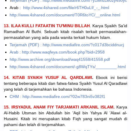
T
erjemah (PDF) : http://www.mediafire.com/?y1whd1e0zy45oyc
Arab :
http://www.4shared.com/file/r6TH0uLf/_-_.html
http://www.4shared.com/document/T0R6toYC/__online.html
13. ILAA KULLI FATAATIN TU'MINU BILLAH
. Karya Syaikh Sa'id
Ramadhan Al Buthi. Sebuah kitab risalah terkait permasalahan-
permasalahan yang ada pada wanita terkait hukum Islam.
Terjemah (PDF) : http://www.mediafire.com/?c017d3bciddnucj
Arab : http://www.waqfeya.com/book.php?bid=2958
http://www.archive.org/download/waq41558/41558.pdf
http://www.4shared.com/document/-g8WqTYs/_________.html
14. KITAB SYAIKH YUSUF AL QARDLAWI
.
Ebook ini berisi
tentang beberapa kitab dan fatwa-fatwa Syaikh Yusul Al Qaradlawi
yang telah di tarjemahkan ke bahasa Indonesia.
CHM : http://www.mediafire.com/?02w783ni5v382f1
15. IRSYADUL ANAM FIY TARJAMATI ARKANIL ISLAM.
Karya
Al-Habib Utsman bin Abdullah bin 'Aqil bin Yahya Al 'Alawi al-
Husaini. Kitab ini merupakan kitab Fiqh yang sangat mudah di
pahami dan telah di terjemahkan.