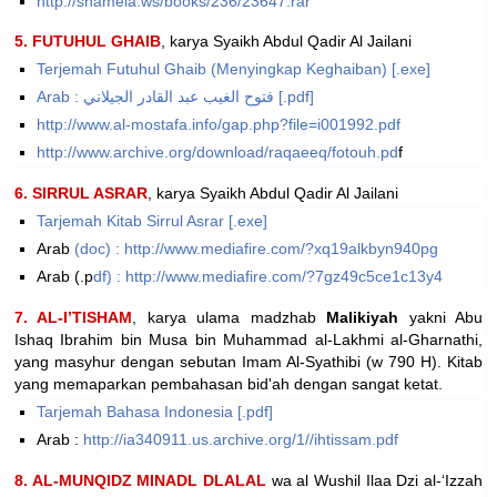
http://shamela.ws/books/236/23647.rar
5. FUTUHUL GHAIB
, karya Syaikh Abdul Qadir Al Jailani
Terjemah Futuhul Ghaib (Menyingkap Keghaiban) [.exe]
Arab : فتوح الغيب عبد القادر الجيلاني [.pdf]
http://www.al-mostafa.info/gap.php?file=i001992.pdf
http://www.archive.org/download/raqaeeq/fotouh.pd
f
6. SIRRUL ASRAR
, karya Syaikh Abdul Qadir Al Jailani
Tarjemah Kitab Sirrul Asrar [.exe]
Arab
(doc) : http://www.mediafire.com/?xq19alkbyn940pg
Arab (.p
df) : http://www.mediafire.com/?7gz49c5ce1c13y4
7. AL-I’TISHAM
, karya ulama madzhab
Malikiyah
yakni Abu
Ishaq Ibrahim bin Musa bin Muhammad al-Lakhmi al-Gharnathi,
yang masyhur dengan sebutan Imam Al-Syathibi (w 790 H). Kitab
yang memaparkan pembahasan bid'ah dengan sangat ketat.
Tarjemah Bahasa Indonesia [.pdf]
Arab :
http://ia340911.us.archive.org/1//ihtissam.pdf
8. AL-MUNQIDZ MINADL DLALAL
wa al Wushil Ilaa Dzi al-‘Izzah