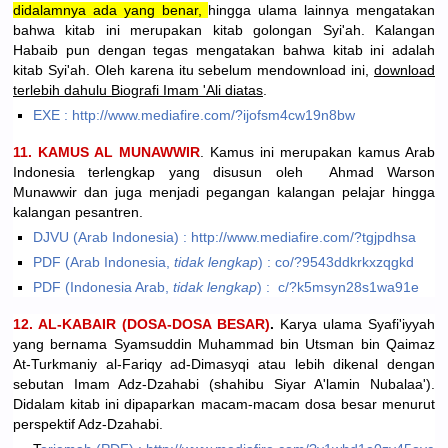
didalamnya ada yang benar,
hingga ulama lainnya mengatakan
bahwa kitab ini merupakan kitab golongan Syi'ah. Kalangan
Habaib pun dengan tegas mengatakan bahwa kitab ini adalah
kitab Syi'ah. Oleh karena itu sebelum mendownload ini,
download
terlebih dahulu Biografi Imam 'Ali diatas
.
EXE : http://www.mediafire.com/?ijofsm4cw19n8bw
11. KAMUS AL MUNAWWIR
. Kamus ini merupakan kamus Arab
Indonesia terlengkap yang disusun oleh Ahmad Warson
Munawwir dan juga menjadi pegangan kalangan pelajar hingga
kalangan pesantren.
DJVU (Arab Indonesia) : http://www.mediafire.com/?tgjpdhsa
PDF (Arab Indonesia,
tidak lengkap
) : co/?9543ddkrkxzqgkd
PDF (Indonesia Arab,
tidak lengkap
) : c/?k5msyn28s1wa91e
12. AL-KABAIR (DOSA-DOSA BESAR)
.
Karya ulama Syafi'iyyah
yang bernama Syamsuddin Muhammad bin Utsman bin Qaimaz
At-Turkmaniy al-Fariqy ad-Dimasyqi atau lebih dikenal dengan
sebutan Imam Adz-Dzahabi (shahibu Siyar A'lamin Nubalaa').
Didalam kitab ini dipaparkan macam-macam dosa besar menurut
perspektif Adz-Dzahabi.