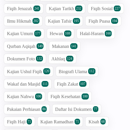
Fiqih Jenazah
Kajian Tarikh
Fiqih Sosial
241
232
227
Ilmu Hikmah
Kajian Tafsir
Fiqih Puasa
202
195
194
Kajian Umum
Hewan
Halal-Haram
177
169
160
Qurban Aqiqah
Makanan
149
141
Dokumen Foto
Akhlaq
132
124
Kajian Ushul Fiqih
Biografi Ulama
120
112
Wakaf dan Masjid
Fiqih Zakat
111
107
Kajian Nahwu
Fiqih Kesehatan
106
100
Pakaian Perhiasan
Daftar Isi Dokumen
86
77
Fiqih Haji
Kajian Ramadhan
Kisah
71
71
68