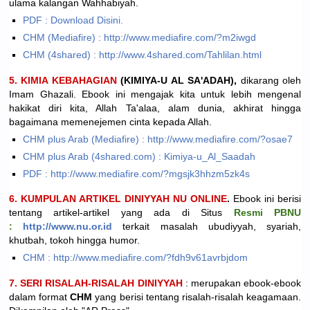
ulama kalangan Wahhabiyah.
PDF : Download Disini.
CHM (Mediafire) : http://www.mediafire.com/?m2iwgd
CHM (4shared) : http://www.4shared.com/Tahlilan.html
5. KIMIA KEBAHAGIAN
(KIMIYA-U AL SA'ADAH),
dikarang oleh
Imam Ghazali. Ebook ini mengajak kita untuk lebih mengenal
hakikat diri kita, Allah Ta'alaa, alam dunia, akhirat hingga
bagaimana memenejemen cinta kepada Allah.
CHM plus Arab (Mediafire) : http://www.mediafire.com/?osae7
CHM plus Arab (4shared.com) : Kimiya-u_Al_Saadah
PDF : http://www.mediafire.com/?mgsjk3hhzm5zk4s
6. K
UMPULAN ARTIKEL DINIYYAH NU ONLINE
.
Ebook ini berisi
tentang artikel-artikel yang ada di Situs
Resmi PBNU
:
http://www.nu.or.id
terkait masalah ubudiyyah, syariah,
khutbah, tokoh hingga humor.
CHM : http://www.mediafire.com/?fdh9v61avrbjdom
7. S
ERI RISALAH-RISALAH DINIYYAH
: merupakan ebook-ebook
dalam format
CHM
yang berisi tentang risalah-risalah keagamaan.