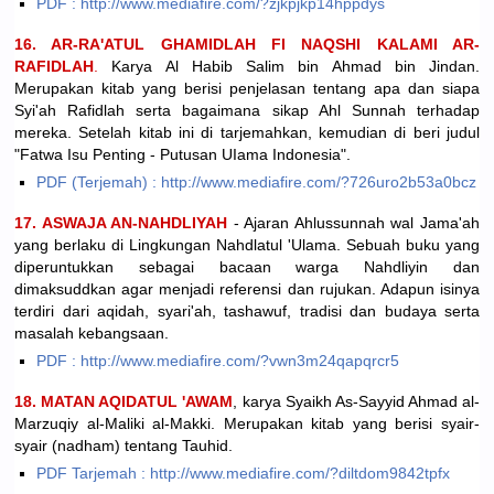
PDF : http://www.mediafire.com/?zjkpjkp14hppdys
16. AR-RA'ATUL GHAMIDLAH FI NAQSHI KALAMI AR-
RAFIDLAH
.
Karya Al Habib Salim bin Ahmad bin Jindan.
Merupakan kitab yang berisi penjelasan tentang apa dan siapa
Syi'ah Rafidlah serta bagaimana sikap Ahl Sunnah terhadap
mereka. Setelah kitab ini di tarjemahkan, kemudian di beri judul
"Fatwa Isu Penting - Putusan UIama Indonesia".
PDF (Terjemah) : http://www.mediafire.com/?726uro2b53a0bcz
17. ASWAJA AN-NAHDLIYAH
- Ajaran Ahlussunnah wal Jama'ah
yang berlaku di Lingkungan Nahdlatul 'Ulama. Sebuah buku yang
diperuntukkan sebagai bacaan warga Nahdliyin dan
dimaksuddkan agar menjadi referensi dan rujukan. Adapun isinya
terdiri dari aqidah, syari'ah, tashawuf, tradisi dan budaya serta
masalah kebangsaan.
PDF : http://www.mediafire.com/?vwn3m24qapqrcr5
18. MATAN AQIDATUL 'AWAM
, karya Syaikh As-Sayyid Ahmad al-
Marzuqiy al-Maliki al-Makki. Merupakan kitab yang berisi syair-
syair (nadham) tentang Tauhid.
PDF Tarjemah : http://www.mediafire.com/?diltdom9842tpfx