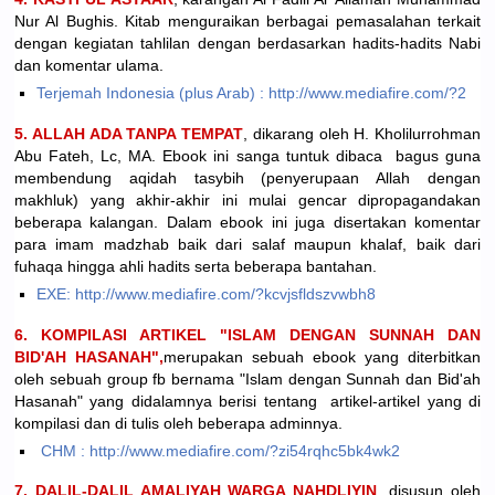
Nur Al Bughis. Kitab menguraikan berbagai pemasalahan terkait
dengan kegiatan tahlilan dengan berdasarkan hadits-hadits Nabi
dan komentar ulama.
Terjemah Indonesia (plus Arab) : http://www.mediafire.com/?2
5. ALLAH ADA TANPA TEMPAT
, dikarang oleh H. Kholilurrohman
Abu Fateh, Lc, MA. Ebook ini sanga tuntuk dibaca bagus guna
membendung aqidah tasybih (penyerupaan Allah dengan
makhluk) yang akhir-akhir ini mulai gencar dipropagandakan
beberapa kalangan. Dalam ebook ini juga disertakan komentar
para imam madzhab baik dari salaf maupun khalaf, baik dari
fuhaqa hingga ahli hadits serta beberapa bantahan.
EXE: http://www.mediafire.com/?kcvjsfldszvwbh8
6. KOMPILASI ARTIKEL "ISLAM DENGAN SUNNAH DAN
BID'AH HASANAH",
merupakan sebuah ebook yang diterbitkan
oleh sebuah group fb bernama "Islam dengan Sunnah dan Bid'ah
Hasanah" yang didalamnya berisi tentang artikel-artikel yang di
kompilasi dan di tulis oleh beberapa adminnya.
CHM : http://www.mediafire.com/?zi54rqhc5bk4wk2
7. DALIL-DALIL AMALIYAH WARGA NAHDLIYIN
, disusun oleh