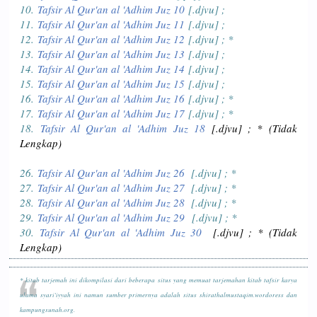
10.
Tafsir Al Qur'an al 'Adhim Juz 10
[.djvu] ;
11.
Tafsir Al Qur'an al 'Adhim Juz 11
[.djvu] ;
12.
Tafsir Al Qur'an al 'Adhim Juz 12
[.djvu] ; *
13.
Tafsir Al Qur'an al 'Adhim Juz 13
[.djvu] ;
14.
Tafsir Al Qur'an al 'Adhim Juz 14
[.djvu] ;
15.
Tafsir Al Qur'an al 'Adhim Juz 15
[.djvu] ;
16.
Tafsir Al Qur'an al 'Adhim Juz 16
[.djvu] ; *
17.
Tafsir Al Qur'an al 'Adhim Juz 17
[.djvu] ; *
18.
Tafsir Al Qur'an al 'Adhim Juz 18
[.djvu] ; *
(Tidak
Lengkap)
26.
Tafsir Al Qur'an al 'Adhim Juz 26
[.djvu] ; *
27.
Tafsir Al Qur'an al 'Adhim Juz 27
[.djvu] ; *
28.
Tafsir Al Qur'an al 'Adhim Juz 28
[.djvu] ; *
29.
Tafsir Al Qur'an al 'Adhim Juz 29
[.djvu] ; *
30.
Tafsir Al Qur'an al 'Adhim Juz 30
[.djvu] ; *
(Tidak
Lengkap)
* kitab tarjemah ini dikompilasi dari beberapa situs yang memuat tarjemahan kitab tafsir karya
ulama syari'iyyah ini namun sumber primernya adalah situs shirathalmustaqim.wordoress dan
kampungsunah.org.