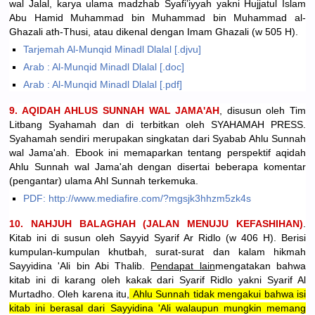
wal Jalal, karya ulama madzhab Syafi’iyyah yakni Hujjatul Islam
Abu Hamid Muhammad bin Muhammad bin Muhammad al-
Ghazali ath-Thusi, atau dikenal dengan Imam Ghazali (w 505 H).
Tarjemah Al-Munqid Minadl Dlalal [.djvu]
Arab : Al-Munqid Minadl Dlalal [.doc]
Arab : Al-Munqid Minadl Dlalal [.pdf]
9. AQIDAH AHLUS SUNNAH WAL JAMA'AH
, disusun oleh Tim
Litbang Syahamah dan di terbitkan oleh SYAHAMAH PRESS.
Syahamah sendiri merupakan singkatan dari Syabab Ahlu Sunnah
wal Jama'ah. Ebook ini memaparkan tentang perspektif aqidah
Ahlu Sunnah wal Jama'ah dengan disertai beberapa komentar
(pengantar) ulama Ahl Sunnah terkemuka.
PDF: http://www.mediafire.com/?mgsjk3hhzm5zk4s
10. NAHJUH BALAGHAH (JALAN MENUJU KEFASHIHAN)
.
Kitab ini di susun oleh Sayyid Syarif Ar Ridlo (w 406 H). Berisi
kumpulan-kumpulan khutbah, surat-surat dan kalam hikmah
Sayyidina 'Ali bin Abi Thalib.
Pendapat lain
mengatakan bahwa
kitab ini di karang oleh kakak dari Syarif Ridlo yakni Syarif Al
Murtadho. Oleh karena itu,
Ahlu Sunnah tidak mengakui bahwa isi
kitab ini berasal dari Sayyidina 'Ali walaupun mungkin memang