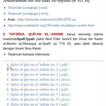
Abdurrahman bin Abi Bakr As-Suyuthi (w 911 H).
Terjemah (Lengkap) [.exe]
Terjemah (Lengkap) [.chm]
Arab :
http://shamela.ws/books/128/12876.rar
http://www.maktabah.org/190-tafsir-al-jalalayn-arabic.html
2. TAFSIRUL QUR’AN AL-‘ADHIIM
, karya seorang ulama
madzhab
Syafi’iyyah
yakni Abul Fida’ Isma’il bin Umar bin Katsir
al-Bashri al-Dimasyqi al-Syafi’i (w 774 H), atau lebih dikenal
dengan Imam Ibnu Katsir.
Tarjemah bahasa Indonesia :
1.
Tafsir Al Qur'an al 'Adhim Juz 1
[.pdf] ;
2.
Tafsir Al Qur'an al 'Adhim Juz 2
[.pdf] ;
3.
Tafsir Al Qur'an al 'Adhim Juz 3
[.pdf] ;
4.
Tafsir Al Qur'an al 'Adhim Juz 4
[.djvu] ;
5.
Tafsir Al Qur'an al 'Adhim Juz 5
[.djvu] ;
6.
Tafsir Al Qur'an al 'Adhim Juz 6
[.pdf] ;
7.
Tafsir Al Qur'an al 'Adhim Juz 7
[.djvu] ;
8.
Tafsir Al Qur'an al 'Adhim Juz 8
[.djvu] ;
9.
Tafsir Al Qur'an al 'Adhim Juz 9
[.pdf] ;