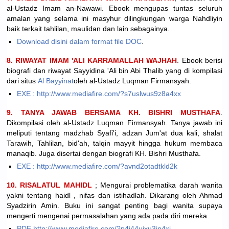
al-Ustadz Imam an-Nawawi. Ebook mengupas tuntas seluruh
amalan yang selama ini masyhur dilingkungan warga Nahdliyin
baik terkait tahlilan, maulidan dan lain sebagainya.
Download disini dalam format file DOC
.
8.
RIWAYAT IMAM 'ALI KARRAMALLAH WAJHAH
. Ebook berisi
biografi dan riwayat Sayyidina 'Ali bin Abi Thalib yang di kompilasi
dari situs
Al Bayyinat
oleh al-Ustadz Luqman Firmansyah.
EXE : http://www.mediafire.com/?s7uslwus9z8a4xx
9. TANYA JAWAB BERSAMA KH. BISHRI MUSTHAFA
.
Dikompilasi oleh al-Ustadz Luqman Firmansyah. Tanya jawab ini
meliputi tentang madzhab Syafi'i, adzan Jum'at dua kali, shalat
Tarawih, Tahlilan, bid'ah, talqin mayyit hingga hukum membaca
manaqib. Juga disertai dengan biografi KH. Bishri Musthafa.
EXE : http://www.mediafire.com/?avnd2otadtkld2k
10. RISALATUL MAHIDL
; Mengurai problematika darah wanita
yakni tentang haidl , nifas dan istihadlah. Dikarang oleh Ahmad
Syadzirin Amin. Buku ini sangat penting bagi wanita supaya
mengerti mengenai permasalahan yang ada pada diri mereka.
PDF http://www.mediafire.com/?p4j44uixu3jn4xi