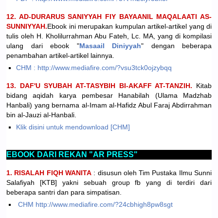
12. AD-DURARUS SANIYYAH FIY BAYAANIL MAQALAATI AS-
SUNNIYYAH.
Ebook ini merupakan kumpulan artikel-artikel yang di
tulis oleh H. Kholilurrahman Abu Fateh, Lc. MA, yang di kompilasi
ulang dari ebook "
Masaail Diniyyah
" dengan beberapa
penambahan artikel-artikel lainnya.
CHM : http://www.mediafire.com/?vsu3tck0ojzybqq
13. DAF'U SYUBAH AT-TASYBIH BI-AKAFF AT-TANZIH.
Kitab
bidang aqidah karya pembesar Hanabilah (Ulama Madzhab
Hanbali) yang bernama al-Imam al-Hafidz Abul Faraj Abdirrahman
bin al-Jauzi al-Hanbali.
Klik disini untuk mendownload [CHM]
EBOOK DARI REKAN "AR PRESS"
1. RISALAH FIQH WANITA
: disusun oleh Tim Pustaka Ilmu Sunni
Salafiyah [KTB] yakni sebuah group fb yang di terdiri dari
beberapa santri dan para simpatisan.
CHM http://www.mediafire.com/?24cbhigh8pw8sgt