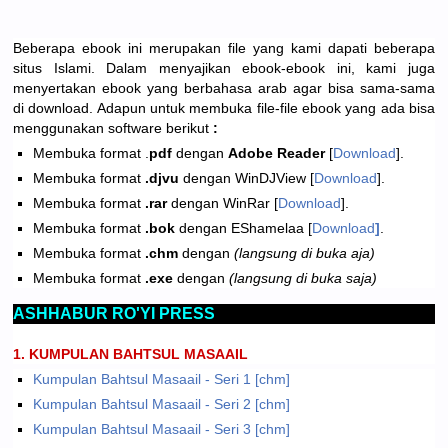
Beberapa ebook ini merupakan file yang kami dapati beberapa
situs Islami. Dalam menyajikan ebook-ebook ini, kami juga
menyertakan ebook yang berbahasa arab agar bisa sama-sama
di download. Adapun untuk membuka file-file ebook yang ada bisa
menggunakan software berikut
:
Membuka format .
pdf
dengan
Adobe Reader
[
Download
].
Membuka format
.djvu
dengan WinDJView [
Download
].
Membuka format
.rar
dengan WinRar [
Download
].
Membuka format
.bok
dengan EShamelaa [
Download
]
.
Membuka format
.chm
dengan
(langsung di buka aja)
Membuka format
.exe
dengan
(langsung di buka saja)
ASHHABUR RO'YI PRESS
1. KUMPULAN BAHTSUL MASAAIL
Kumpulan Bahtsul Masaail - Seri 1 [chm]
Kumpulan Bahtsul Masaail - Seri 2 [chm]
Kumpulan Bahtsul Masaail - Seri 3 [chm]