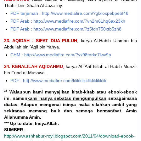
Thahir bin Shalih Al-Jaza-iriy.
PDF terjemah : http://www.mediafire.com/?glxloxpebpebf48
PDF Arab : http://www.mediafire.com/?vn2m61hq6ax23kh
PDF Arab : http://www.mediafire.com/?z5fdn750xtb5zh8
23. AQIDAH : SIFAT DUA PULUH
, karya Al-Habib Utsman bin
Abdullah bin 'Aqil bin Yahya.
CHM : http://www.mediafire.com/?yx98tnrkc7lwv9p
24. KENALILAH AQIDAHMU
, karya Al-'Arif Billah al-Habib Munzir
bin Fuad al-Musawa.
PDF : htt[://www.mediafire.com/klikklikklikliklikklik
** Walaupun kami menyajikan kitab-kitab atau ebook-ebook
ini, namun
kami hanya sebatas mengumpulkan
sebagaimana
diatas. Adapun mengenai isinya maka silahkan ambil yang
sekiranya memang baik dan semoga bermanfaat. Amin
Allahumma Amin.
*** Up to date, InsyaAllah.
SUMBER :
http://www.ashhabur-royi.blogspot.com/2011/04/download-ebook-