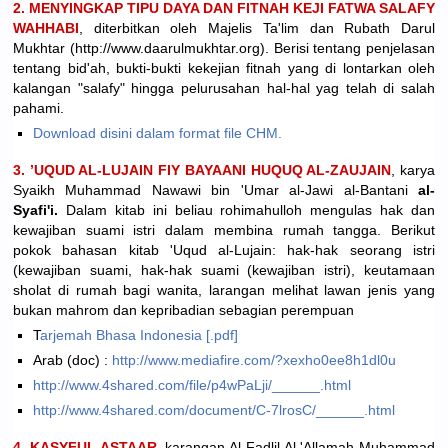
2. MENYINGKAP TIPU DAYA DAN FITNAH KEJI FATWA SALAFY
WAHHABI
, diterbitkan oleh Majelis Ta'lim dan Rubath Darul
Mukhtar (http://www.daarulmukhtar.org). Berisi tentang penjelasan
tentang bid'ah, bukti-bukti kekejian fitnah yang di lontarkan oleh
kalangan "salafy" hingga pelurusahan hal-hal yag telah di salah
pahami.
Download disini dalam format file CHM.
3. ’UQUD AL-LUJAIN FIY BAYAANI HUQUQ AL-ZAUJAIN
, karya
Syaikh Muhammad Nawawi bin 'Umar al-Jawi al-Bantani
al-
Syafi'i.
Dalam kitab ini beliau rohimahulloh mengulas hak dan
kewajiban suami istri dalam membina rumah tangga. Berikut
pokok bahasan kitab 'Uqud al-Lujain: hak-hak seorang istri
(kewajiban suami, hak-hak suami (kewajiban istri), keutamaan
sholat di rumah bagi wanita, larangan melihat lawan jenis yang
bukan mahrom dan kepribadian sebagian perempuan
T
arjemah Bhasa Indonesia [.pdf]
Arab (doc) :
http://www.mediafire.com/?xexho0ee8h1dl0u
http://www.4shared.com/file/p4wPaLji/______.html
http://www.4shared.com/document/C-7lrosC/______.html
4. KASYFUL ASTAAR
, karangan Al Fadlil Al 'Allamah Muhammad