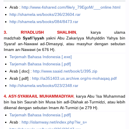
Arab :
http://www.4shared.com/file/y_79EgoM/___online.html
http://shamela.ws/books/236/23604.rar
http://shamela.ws/books/084/8473.rar
3. RIYADLUSH SHALIHIN
, karya ulama
madzhab
Syafi’iyyah
yakni Abu Zakariyya Muhyiddin Yahya bin
Syaraf an-Nawawi ad-Dimasyqi, atau masyhur dengan sebutan
Imam an-Nawawi (w 676 H).
Terjemah Bahasa Indonesia [.exe]
Tarjemah Bahasa Indonesia [.pdf]
Arab [.doc] :
http://www.saaid.net/book/1/395.zip
Arab [.pdf] :
http://ia351403.us.archive.org/rs-mohaqaq.pdf
http://shamela.ws/books/023/2348.rar
4. ASY-SYAMAAIL MUHAMMADIYAH
,
karya Abu ‘Isa Muhammad
bin Isa bin Saurah bin Musa bin adl-Dlahak at-Turmidzi, atau lebih
dikenal dengan sebutan Imam At-Turmizi (w 279 H).
Tarjemah Bahasa Indonesia [.pdf]
Arab
: http://islamway.net/index.php?iw_s=