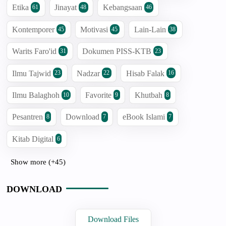
Etika
Jinayat
Kebangsaan
61
48
46
Kontemporer
Motivasi
Lain-Lain
45
45
38
Warits Faro'id
Dokumen PISS-KTB
31
23
Ilmu Tajwid
Nadzar
Hisab Falak
23
22
16
Ilmu Balaghoh
Favorite
Khutbah
10
9
8
Pesantren
Download
eBook Islami
8
7
7
Kitab Digital
6
Show more (+45)
DOWNLOAD
Download Files