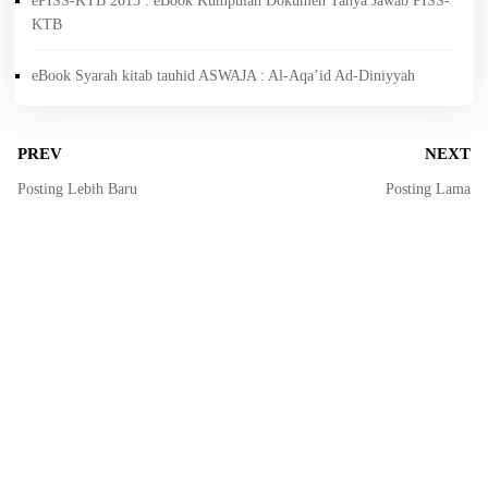
ePISS-KTB 2015 : eBook Kumpulan Dokumen Tanya Jawab PISS-
KTB
eBook Syarah kitab tauhid ASWAJA : Al-Aqa’id Ad-Diniyyah
PREV
NEXT
Posting Lebih Baru
Posting Lama