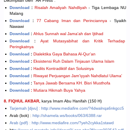
Dikompilan oleh "AR Press".
Download
:
Risalah Amaliyah Nahdliyah
- Tiga Lembaga NU
Malang
Download
:
77 Cabang Iman dan Perinciannya
- Syaikh
Nawawi
Download
:
Ahlus Sunnah wal Jama'ah dan Ijtihad
Download
:
Ayat Mutasyabihat dan Kritik Terhadap
Peringkatnya
Download
:
Dialektika Gaya Bahasa Al-Qur'an
Download
:
Eksistensi Ruh Dalam Tinjauan Ulama Islam
Download
:
Hadits Kontradiktif dan Solusinya
Download
:
Riwayat Perjuangan Jam'iyyah Nahdlatul Ulama'
Download
:
Tanya Jawab Bersama KH. Bisri Musthofa
Download
:
Mutiara Hikmah Buya Yahya
8. FIQHUL AKBAR,
karya Imam Abu Hanifah (150 H)
Tarjemah [djvu] : http://www.mediafire.com/?4dwalnqa6nkgcc5
Arab (bok) :
http://shamela.ws/books/063/6388.rar
Arab (pdf) : http://www.mediafire.com/?yeh2cykka1stawd