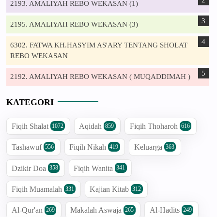
2193. AMALIYAH REBO WEKASAN (1)
2195. AMALIYAH REBO WEKASAN (3)
6302. FATWA KH.HASYIM AS'ARY TENTANG SHOLAT
REBO WEKASAN
2192. AMALIYAH REBO WEKASAN ( MUQADDIMAH )
KATEGORI
Fiqih Shalat
Aqidah
Fiqih Thoharoh
1072
859
616
Tashawuf
Fiqih Nikah
Keluarga
556
419
363
Dzikir Doa
Fiqih Wanita
358
341
Fiqih Muamalah
Kajian Kitab
331
312
Al-Qur'an
Makalah Aswaja
Al-Hadits
269
265
249