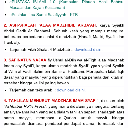
ePUSTAKA ISLAMI 1.0 (Kumpulan Ribuan Hasil Bahtsul
Masaail dan Kajian Keislaman)
ePustaka Ilmu Sunni Salafiyyah - KTB
2. ASH-SHALAH ‘ALAA MADZHIBIL ARBA’AH
, karya Syaikh
Abdul Qadir Ar Rahbawi. Sebuah kitab yang mampu mengurai
beberapa perbedaan shalat 4 madzhab (Hanafi, Maliki, Syafi'i dan
Hanbali).
Tarjemah Fikih Shalat 4 Madzhab ::
download disini.
3. SAFINATUN NAJAA
fiy Ushul al-Diin wa al-Fiqh ‘alaa Madzhab
Imam asy-Syafi’i, karya ulama madzhab
Syafi’iyyah
yakni Syaikh
al-‘Alim al-Fadlil Salim bin Samir al-Hadlrami. Merupakan kitab fiqh
dasar yang masyhur yang diperuntukkan bagi pemula dan kitab ini
tersebar hingga ke lini paling bawah.
Tarjemah dan teks arab ::
download disini.
4. TAHLILAN MENURUT MADZHAB IMAM SYAFI'I
, disusun oleh
"
Ashhabur Ro'Yi Press"
, yang mana didalamnya mengurai tentang
amaliyah-amaliyah yang ada dialam tahlilan seperti shadaqah atas
nama mayyit, membaca al-Qur'an untuk mayyit hingga
permasalah diantara pendapat-pendapat ulama, termasuk dari