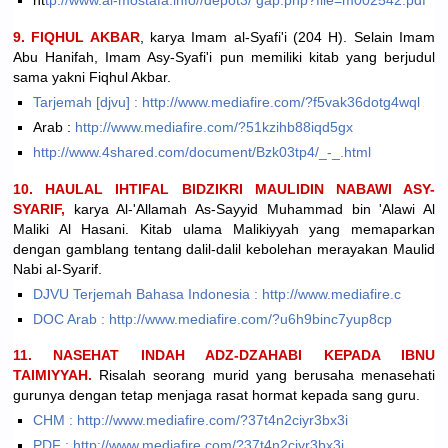
ht
tp://www.al-mostafa.info//depot3/ gap.php?file=m002542.pdf
9. FIQHUL AKBAR
, karya Imam al-Syafi'i (204 H). Selain Imam
Abu Hanifah, Imam Asy-Syafi'i pun memiliki kitab yang berjudul
sama yakni Fiqhul Akbar.
Tarjemah [djvu] : http://www.mediafire.com/?f5vak36dotg4wql
Arab :
http://www.mediafire.com/?51kzihb88iqd5gx
http://www.4shared.com/document/Bzk03tp4/_-_.html
10. HAULAL IHTIFAL BIDZIKRI MAULIDIN NABAWI ASY-
SYARIF,
karya Al-'Allamah As-Sayyid Muhammad bin 'Alawi Al
Maliki Al Hasani. Kitab ulama Malikiyyah yang memaparkan
dengan gamblang tentang dalil-dalil kebolehan merayakan Maulid
Nabi al-Syarif.
DJVU Terjemah Bahasa Indonesia : http://www.mediafire.c
DOC Arab : http://www.mediafire.com/?u6h9binc7yup8cp
11. NASEHAT INDAH ADZ-DZAHABI KEPADA IBNU
TAIMIYYAH.
Risalah seorang murid yang berusaha menasehati
gurunya dengan tetap menjaga rasat hormat kepada sang guru.
CHM : http://www.mediafire.com/?37t4n2ciyr3bx3i
PDF : http://www.mediafire.com/?37t4n2ciyr3bx3i