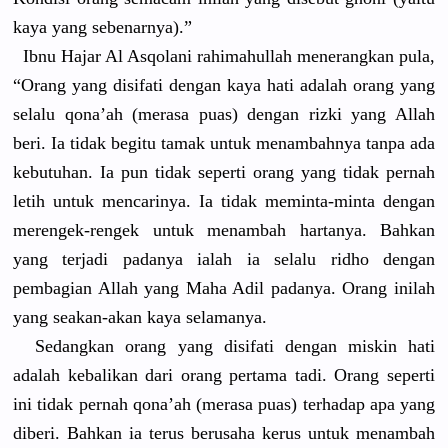
kaya yang sebenarnya
).”
Ibnu Hajar Al Asqolani rahimahull
ah menerangka
n pula,
“Orang yang disifati dengan kaya hati adalah orang yang
selalu qona’ah (merasa puas) dengan rizki yang Allah
beri. Ia tidak begitu tamak untuk menambahny
a tanpa ada
kebutuhan.
Ia pun tidak seperti orang yang tidak pernah
letih untuk mencarinya
. Ia tidak meminta-mi
nta dengan
merengek-r
engek untuk menambah hartanya. Bahkan
yang terjadi padanya ialah ia selalu ridho dengan
pembagian Allah yang Maha Adil padanya. Orang inilah
yang seakan-aka
n kaya selamanya.
Sedangkan orang yang disifati dengan miskin hati
adalah kebalikan dari orang pertama tadi. Orang seperti
ini tidak pernah qona’ah (merasa puas) terhadap apa yang
diberi. Bahkan ia terus berusaha kerus untuk menambah