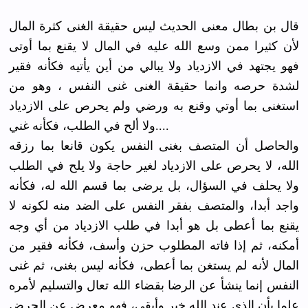
قال بن بطال معنى الحديث ليس حقيقة الغنى كثرة المال
لأن كثيرا ممن وسع الله عليه في المال لا يقنع بما أوتى
فهو يجتهد في الازدياد ولا يبالي من أين يأتيه فكأنه فقير
لشدة حرصه وانما حقيقة الغنى غنى النفس ، وهو من
استغنى بما أوتي وقنع به ورضي ولم يحرص على الازدياد
ولا ألح في الطلب، فكأنه غني....
والحاصل أن المتصف بغنى النفس يكون قانعا بما رزقه
الله، لا يحرص على الازدياد لغير حاجة ولا يلح في الطلب
ولا يحلف في السؤال، بل يرضى بما قسم الله له، فكأنه
واجد أبدا، والمتصف بفقر النفس على الضد منه لكونه لا
يقنع بما أعطى بل هو أبدا في طلب الازدياد من أي وجه
أمكنه، ثم إذا فاته المطلوب حزن وأسف، فكأنه فقير من
المال لأنه لم يستغن بما أعطى، فكأنه ليس بغنى، ثم غنى
النفس إنما ينشأ عن الرضا بقضاء الله تعال والتسليم لأمره
علما بأن الذي عند الله خير وأبقى، فهو معرض عن الحرض