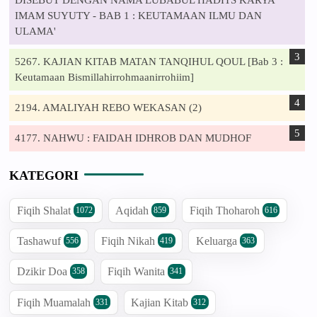
DISEBUT DENGAN NAMA LUBABUL HADITS KARYA
IMAM SUYUTY - BAB 1 : KEUTAMAAN ILMU DAN
ULAMA'
5267. KAJIAN KITAB MATAN TANQIHUL QOUL [Bab 3 :
Keutamaan Bismillahirrohmaanirrohiim]
2194. AMALIYAH REBO WEKASAN (2)
4177. NAHWU : FAIDAH IDHROB DAN MUDHOF
KATEGORI
Fiqih Shalat
Aqidah
Fiqih Thoharoh
1072
859
616
Tashawuf
Fiqih Nikah
Keluarga
556
419
363
Dzikir Doa
Fiqih Wanita
358
341
Fiqih Muamalah
Kajian Kitab
331
312