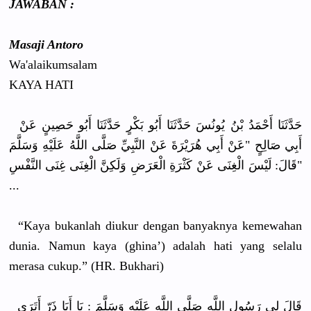
JAWABAN :
Masaji Antoro
Wa'alaikum
salam
KAYA HATI
حَدَّثَنَا
أَحْمَدُ بْنُ يُونُسَ حَدَّثَنَا
أَبُو بَكْرٍ حَدَّثَنَا
أَبُو حَصِينٍ عَنْ
أَبِي صَالِحٍ "عَنْ أَبِي هُرَيْرَةَ
عَنْ النَّبِيِّ
صَلَّى اللَّهُ عَلَيْهِ وَسَلَّمَ
قَالَ: لَيْسَ الْغِنَى عَنْ كَثْرَةِ الْعَرَضِ وَلَكِنَّ الْغِنَى غِنَى النَّفْسِ"
...
“Kaya bukanlah diukur dengan banyaknya kemewahan
dunia. Namun kaya (ghina’) adalah hati yang selalu
merasa cukup.” (HR. Bukhari)
قَالَ لِي رَسُول اللَّه صَلَّى اللَّه عَلَيْهِ وَسَلَّمَ : يَا أَبَا ذَرّ أَتَرَى