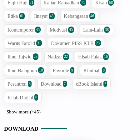
Fiqih Haji
Kajian Ramadhan
Kisah
71
71
68
Etika
Jinayat
Kebangsaan
61
48
46
Kontemporer
Motivasi
Lain-Lain
45
45
38
Warits Faro'id
Dokumen PISS-KTB
31
23
Ilmu Tajwid
Nadzar
Hisab Falak
23
22
16
Ilmu Balaghoh
Favorite
Khutbah
10
9
8
Pesantren
Download
eBook Islami
8
7
7
Kitab Digital
6
Show more (+45)
DOWNLOAD