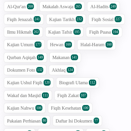
Al-Qur'an
Makalah Aswaja
Al-Hadits
269
265
249
Fiqih Jenazah
Kajian Tarikh
Fiqih Sosial
241
232
227
Ilmu Hikmah
Kajian Tafsir
Fiqih Puasa
202
195
194
Kajian Umum
Hewan
Halal-Haram
177
169
160
Qurban Aqiqah
Makanan
149
141
Dokumen Foto
Akhlaq
132
124
Kajian Ushul Fiqih
Biografi Ulama
120
112
Wakaf dan Masjid
Fiqih Zakat
111
107
Kajian Nahwu
Fiqih Kesehatan
106
100
Pakaian Perhiasan
Daftar Isi Dokumen
86
77