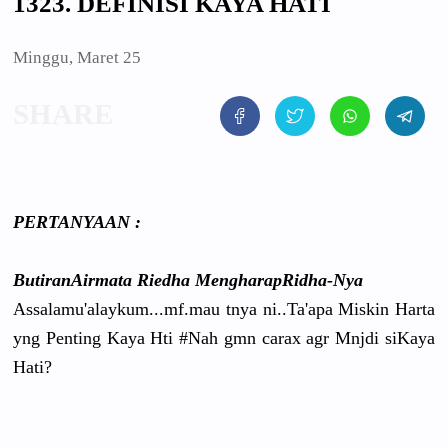
1323. DEFINISI KAYA HATI
Minggu, Maret 25
PERTANYAAN
:
ButiranAir
mata Riedha MengharapR
idha-Nya
Assalamu'a
laykum...m
f.mau tnya ni..Ta'apa
Miskin Harta
yng Penting Kaya Hti #Nah gmn carax agr Mnjdi siKaya
Hati?