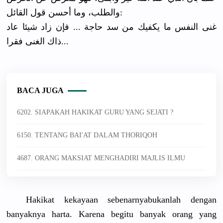
والطلب، وما أحسن قول القائل:
غنى النفس ما يكفيك من سد حاجة ... فإن زاد شيئا عاد
ذاك الغنى فقرا...
BACA JUGA
6202. SIAPAKAH HAKIKAT GURU YANG SEJATI ?
6150. TENTANG BAI'AT DALAM THORIQOH
4687. ORANG MAKSIAT MENGHADIRI MAJLIS ILMU
Hakikat kekayaan sebenarnya
bukanlah dengan
banyaknya harta. Karena begitu banyak orang yang