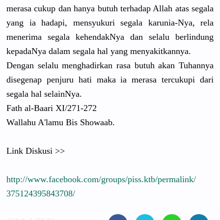
merasa cukup dan hanya butuh terhadap Allah atas segala
yang ia hadapi, mensyukuri
segala karunia-Ny
a, rela
menerima segala kehendakNy
a dan selalu berlindung
kepadaNya dalam segala hal yang menyakitka
nnya.
Dengan selalu menghadirk
an rasa butuh akan Tuhannya
disegenap penjuru hati maka ia merasa tercukupi dari
segala hal selainNya.
Fath al-Baari XI/271-272
Wallahu A'lamu Bis Showaab.
Link Diskusi >>
http://
www.faceboo
k.com/
groups/
piss.ktb/
permalink/
37512439584
3708/