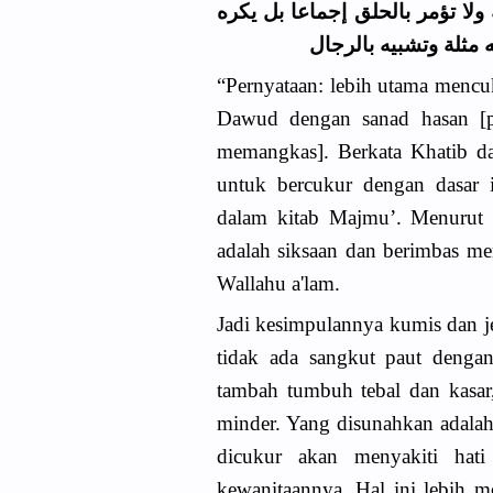
لا تؤمر بالحلق إجماعا بل يكره
 مثلة وتشبيه بالرجال
“Pernyataan: lebih utama mencu
Dawud dengan sanad hasan [p
memangkas]. Berkata Khatib da
untuk bercukur dengan dasar 
dalam kitab Majmu’. Menurut 
adalah siksaan dan berimbas men
Wallahu a'lam.
Jadi kesimpulannya kumis dan je
tidak ada sangkut paut dengan
tambah tumbuh tebal dan kasar, 
minder. Yang disunahkan adalah
dicukur akan menyakiti hati 
kewanitaannya. Hal ini lebih m