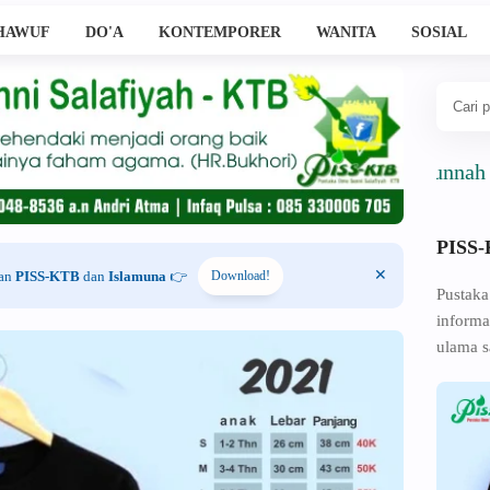
HAWUF
DO'A
KONTEMPORER
WANITA
SOSIAL
Ahlussunnah Wal Ja
PISS
han
PISS-KTB
dan
Islamuna
👉
Download!
Pustaka
informa
ulama s