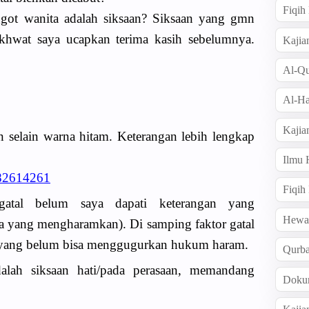
Fiqi
got wanita adalah siksaan? Siksaan yang gmn
hwat saya ucapkan terima kasih sebelumnya.
Kajia
Al-Qu
Al-Ha
Kajia
 selain warna hitam. Keterangan lebih lengkap
Ilmu
82614261
Fiqih
atal belum saya dapati keterangan yang
Hew
 yang mengharamkan). Di samping faktor gatal
at’ yang belum bisa menggugurkan hukum haram.
Qurb
alah siksaan hati/pada perasaan, memandang
Doku