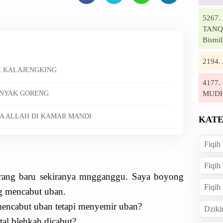
5267
TANQI
Bismil
2194
E KALAJENGKING
4177
MUD
INYAK GORENG
A ALLAH DI KAMAR MANDI
KATE
Fiqih
Fiqih
orang baru sekiranya mngganggu. Saya boyong
Fiqih
g mencabut uban.
encabut uban tetapi menyemir uban?
Dziki
tal blehkah dicabut?