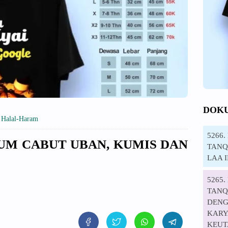
DOK
»
Halal-Haram
5266
KUM CABUT UBAN, KUMIS DAN
TANQI
LAA 
5265
TANQ
DENG
KARYA
KEUT