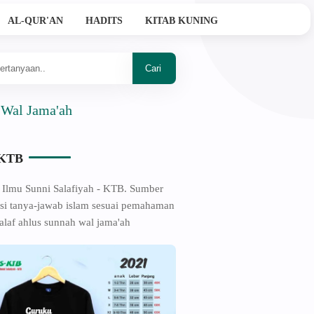
AL-QUR'AN
HADITS
KITAB KUNING
ma'ah
-KTB
 Ilmu Sunni Salafiyah - KTB. Sumber
si tanya-jawab islam sesuai pemahaman
alaf ahlus sunnah wal jama'ah