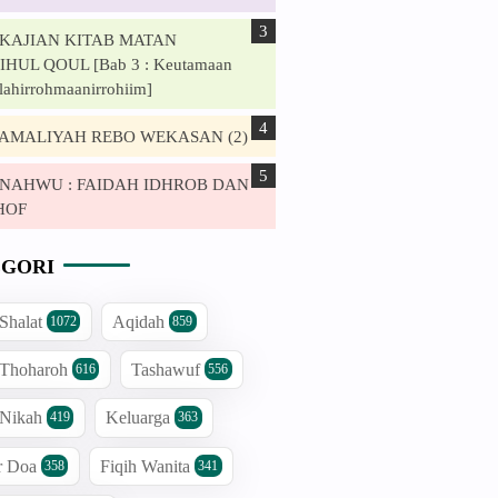
. KAJIAN KITAB MATAN
HUL QOUL [Bab 3 : Keutamaan
lahirrohmaanirrohiim]
. AMALIYAH REBO WEKASAN (2)
. NAHWU : FAIDAH IDHROB DAN
HOF
GORI
 Shalat
Aqidah
1072
859
 Thoharoh
Tashawuf
616
556
 Nikah
Keluarga
419
363
r Doa
Fiqih Wanita
358
341