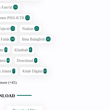
s Faro'id
31
men PISS-KTB
23
Tajwid
Nadzar
23
22
 Falak
Ilmu Balaghoh
16
10
ite
Khutbah
9
8
tren
Download
8
7
 Islami
Kitab Digital
7
6
more (+45)
NLOAD