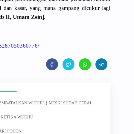
l dan kasar, yang mana gampang dicukur lagi
tb II, Umam Zein
].
63287050360776/
MEMBATALKAN WUDHU { MESKI SUDAH CERAI
A KETIKA WUDHU
ARI POHON