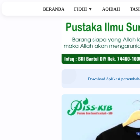
BERANDA
FIQIH
▼
AQIDAH
TAS
Download Aplikasi persemba