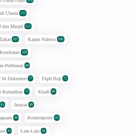
n Ushul Fiqih
afi Ulama
112
 dan Masjid
111
 Zakat
Kajian Nahwu
107
106
 Kesehatan
100
an Perhiasan
86
r Isi Dokumen
Fiqih Haji
77
71
an Ramadhan
Kisah
71
68
Jinayat
61
48
ngsaan
Kontemporer
46
45
asi
Lain-Lain
45
38