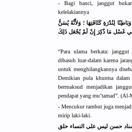
- Bagi banci, janggut bukan 
kelelakiannya
.طِنًا لِنُدْرَةِ كَثَافَتِهَا ؛ وَلأَنَّهُ يُسَنُّ
ثَى فِي غَسْل مَا ذُكِرَ إِنْ لَمْ يُجْعَل ذَلِكَ
“Para ulama berkata: janggut
dibasuh luar-dalam karena jara
untuk menghilangkannya diseba
Demikian pula khuntsa dalam 
bermaksud menjadikan janggut 
pendapat yang mu’tamad”. (Al-M
- Mencukur rambut juga menjadi 
mirip laki-laki.
( سناد حسن ليس على النساء حلق