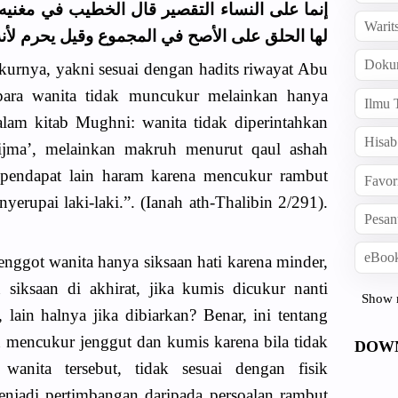
إنما على النساء التقصير قال الخطيب في مغنيه و
Warit
لها الحلق على الأصح في المجموع وقيل يحرم لأنه
Doku
kurnya, yakni sesuai dengan hadits riwayat Abu
ara wanita tidak muncukur melainkan hanya
Ilmu 
lam kitab Mughni: wanita tidak diperintahkan
Hisab
ijma’, melainkan makruh menurut qaul ashah
pendapat lain haram karena mencukur rambut
Favor
yerupai laki-laki.”. (Ianah ath-Thalibin 2/291).
Pesan
eBook
nggot wanita hanya siksaan hati karena minder,
 siksaan di akhirat, jika kumis dicukur nanti
Show 
lain halnya jika dibiarkan? Benar, ini tentang
 mencukur jenggut dan kumis karena bila tidak
DOW
wanita tersebut, tidak sesuai dengan fisik
enjadi pertimbangan daripada persoalan rambut