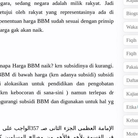
Kajia
gara, sedang negara adalah milik rakyat. Jadi
tujui oleh rakyat yang representa
sinya ada di
Biogr
penentuan harga BBM sudah sesuai dengan prinsip
Wakaf
harga gak akan naik.
Fiqih
Fiqih
enap
a Harga BBM naik? krn subsidinya
di kurangi.
Pakai
BM di bawah harga (krn adanya subsidi) subsidi
Dafta
 alokasikan
untuk pendidikan
dan pengobatan
rn kebocoran di sana-sini ) namun terlepas dr
Kaji
ngurangi
subsidi BBM dan digunakan untuk hal yg
Etika
Keba
الإمامة العظمى الجزء ا
Motiv
فى القسمة بلأهم فالأهم من مصالح المسلمين 