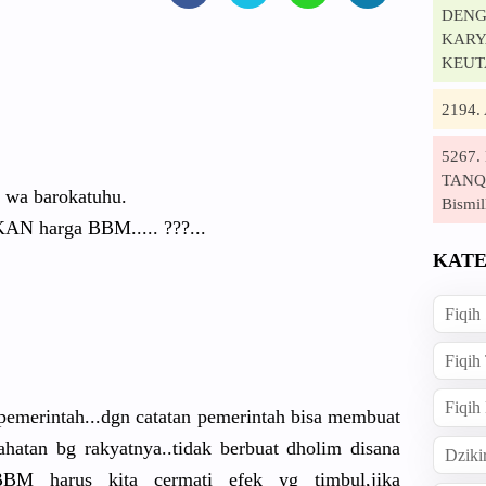
DENG
KARYA
KEUT
2194
5267
TANQI
i wa barokatuhu
.
Bismil
 harga BBM..... ???...
KATE
Fiqih
Fiqih
Fiqih
pemerintah.
..dgn catatan pemerintah
bisa membuat
hat
an bg rakyatnya.
.tidak berbuat dholim disana
Dziki
BM harus kita cermati efek yg timbul,jik
a