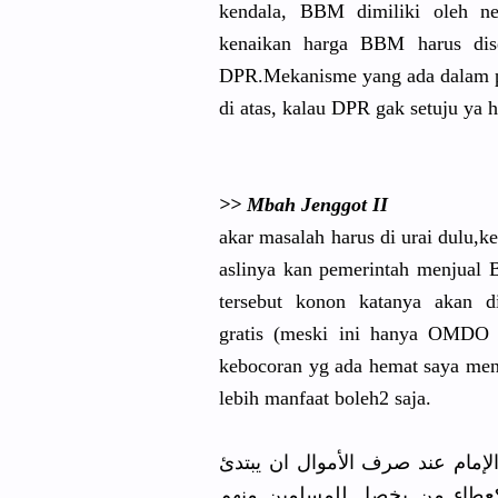
kendala, BBM dimiliki oleh ne
kenaikan h
arga BBM harus dise
DPR.Mekani
sme yang ada dalam 
di atas, kalau DPR gak setuju ya 
>> Mbah Jenggot II
akar masalah harus di urai dulu,k
aslinya kan pemerintah
menjual B
tersebut konon katanya akan di
gratis (me
ski ini hanya OMDO k
kebocoran yg ada hemat saya me
lebih manfaat boleh2 saja.
لثانى صـ 357الواجب على الإمام عند صرف الأموال ان يبتدئ
كعطاء من يخصل للمسلمين منهم