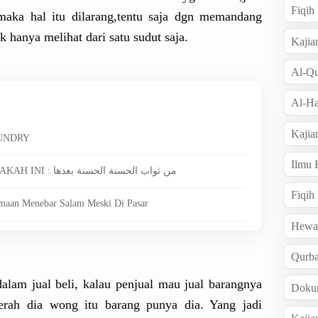
Fiqi
aka hal itu dilarang,t
entu saja dgn memandang
dk
hanya melihat dari satu sudut saja.
Kajia
Al-Qu
Al-Ha
Kajia
UNDRY
Ilmu
6295. MAQOLAH / QOUL DARI SIAPAKAH INI : من ثواب الحسنة الحسنة بعدها
Fiqih
amaan Menebar Salam Meski Di Pasar
Hew
Qurb
alam jual beli, kalau penjual mau jual barangnya
Doku
erah dia wong itu barang punya dia. Yang jadi