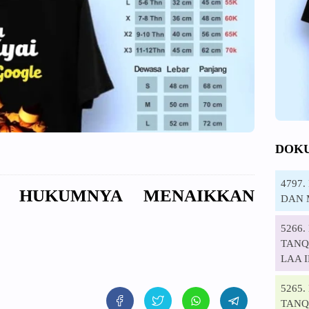
DOK
4797
NA HUKUMNYA MENAIKKAN
DAN 
5266
TANQI
LAA 
5265
TANQ