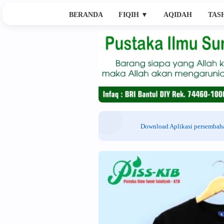
BERANDA
FIQIH
▼
AQIDAH
TAS
Download Aplikasi persemba