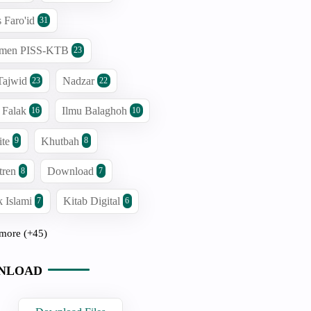
s Faro'id
31
men PISS-KTB
23
Tajwid
Nadzar
23
22
 Falak
Ilmu Balaghoh
16
10
ite
Khutbah
9
8
tren
Download
8
7
 Islami
Kitab Digital
7
6
more (+45)
NLOAD