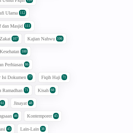
n Ushul Fiqih
afi Ulama
112
 dan Masjid
111
 Zakat
Kajian Nahwu
107
106
 Kesehatan
100
an Perhiasan
86
r Isi Dokumen
Fiqih Haji
77
71
an Ramadhan
Kisah
71
68
Jinayat
61
48
ngsaan
Kontemporer
46
45
asi
Lain-Lain
45
38