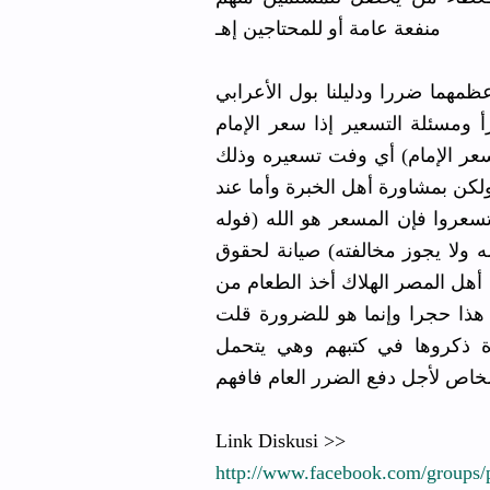
منفعة عامة أو للمحتاجين إهـ
ان روعي أعظمهما ضررا ودليلنا بول الأعرابي
مسئلة التسعير إذا سعر الإمام
 سعر الإمام) أي وفت تسعيره وذلك
ولكن بمشاورة أهل الخبرة وأما عند
سعروا فإن المسعر هو الله (فوله
 ولا يجوز مخالفته) صيانة لحقوق
 أهل المصر الهلاك أخذ الطعام من
 هذا حجرا وإنما هو للضرورة قلت
ة ذكروها في كتبهم وهي يتحمل
لخاص
لأجل دفع الضرر العام فافهم
Link Diskusi >>
http://
www.faceboo
k.com/
groups/