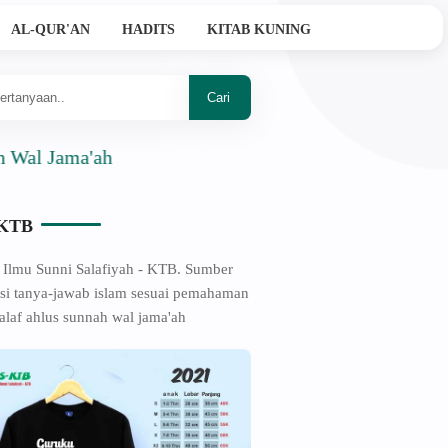
AL-QUR'AN
HADITS
KITAB KUNING
ama'ah
-KTB
 Ilmu Sunni Salafiyah - KTB. Sumber
si tanya-jawab islam sesuai pemahaman
alaf ahlus sunnah wal jama'ah