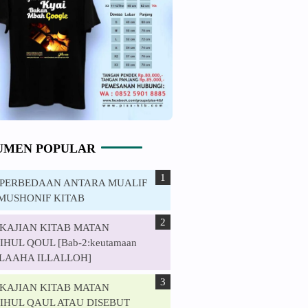
UMEN POPULAR
. PERBEDAAN ANTARA MUALIF
MUSHONIF KITAB
. KAJIAN KITAB MATAN
HUL QOUL [Bab-2:keutamaan
ILAAHA ILLALLOH]
. KAJIAN KITAB MATAN
IHUL QAUL ATAU DISEBUT