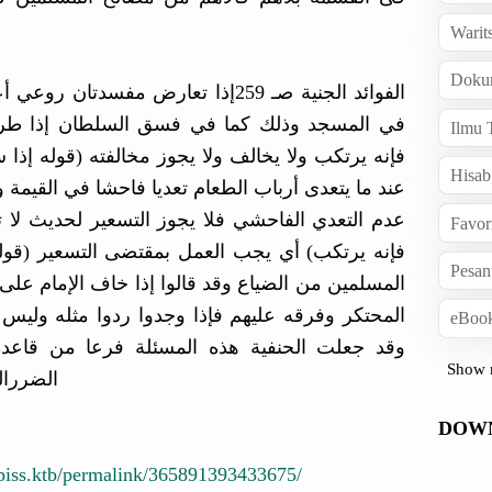
Warit
Doku
الفوائد الجنية صـ 259إذا تعارض مفسدت
في المسجد وذلك كما في فسق السلطان إذا طرأ و
Ilmu 
فإنه يرتكب ولا يخالف ولا يجوز مخالفته (قوله إذا
Hisab
عند ما يتعدى أرباب الطعام تعديا فاحشا في القيمة 
عدم التعدي الفاحشي فلا يجوز التسعير لحديث لا ت
Favor
فإنه يرتكب) أي يجب العمل بمقتضى التسعير (قوله
Pesan
المسلمين من الضياع وقد قالوا إذا خاف الإمام على
المحتكر وفرقه عليهم فإذا وجدوا ردوا مثله وليس
eBook
وقد جعلت الحنفية هذه المسئلة فرعا من قاعد
Show 
الضررا
DOW
piss.ktb/
permalink/
36589139343
3675/