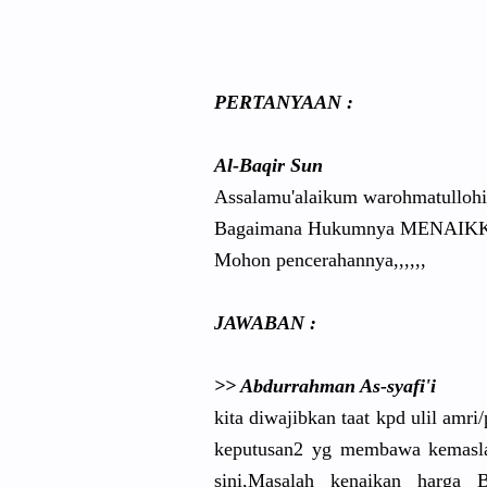
PERTANYAAN
:
Al-Baqir Sun
Assalamu'a
laikum warohmatul
loh
Bagaimana Hukumnya MENAIKKAN
Mohon pencerahan
nya,,,,,,
JAWABAN :
>> Abdurrahma
n As-syafi'i
kita diwajibkan
taat kpd ulil amri/
keputusan2
yg membawa kemasla
sini,Masal
ah kenaikan harga B