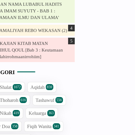
AN NAMA LUBABUL HADITS
 IMAM SUYUTY - BAB 1 :
AMAAN ILMU DAN ULAMA'
. AMALIYAH REBO WEKASAN (2)
. KAJIAN KITAB MATAN
HUL QOUL [Bab 3 : Keutamaan
lahirrohmaanirrohiim]
GORI
 Shalat
Aqidah
1072
859
 Thoharoh
Tashawuf
616
556
 Nikah
Keluarga
419
363
r Doa
Fiqih Wanita
358
341