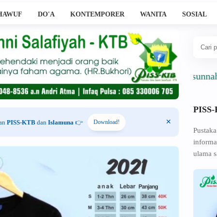
HAWUF
DO'A
KONTEMPORER
WANITA
SOSIAL
Ahlussunnah Wal J
PISS
han
PISS-KTB
dan
Islamuna
👉
Download!
Pustaka
informa
ulama s