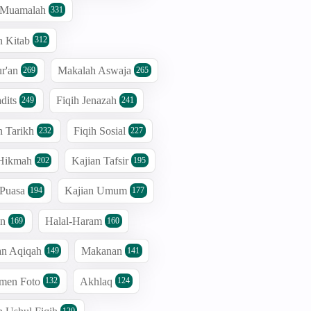
h Muamalah
331
n Kitab
312
r'an
Makalah Aswaja
269
265
dits
Fiqih Jenazah
249
241
n Tarikh
Fiqih Sosial
232
227
 Hikmah
Kajian Tafsir
202
195
 Puasa
Kajian Umum
194
177
an
Halal-Haram
169
160
an Aqiqah
Makanan
149
141
men Foto
Akhlaq
132
124
120