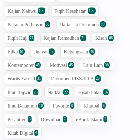
Kajian Nahwu
Fiqih Kesehatan
106
100
Pakaian Perhiasan
Daftar Isi Dokumen
86
77
Fiqih Haji
Kajian Ramadhan
Kisah
71
71
68
Etika
Jinayat
Kebangsaan
61
48
46
Kontemporer
Motivasi
Lain-Lain
45
45
38
Warits Faro'id
Dokumen PISS-KTB
31
23
Ilmu Tajwid
Nadzar
Hisab Falak
23
22
16
Ilmu Balaghoh
Favorite
Khutbah
10
9
8
Pesantren
Download
eBook Islami
8
7
7
Kitab Digital
6