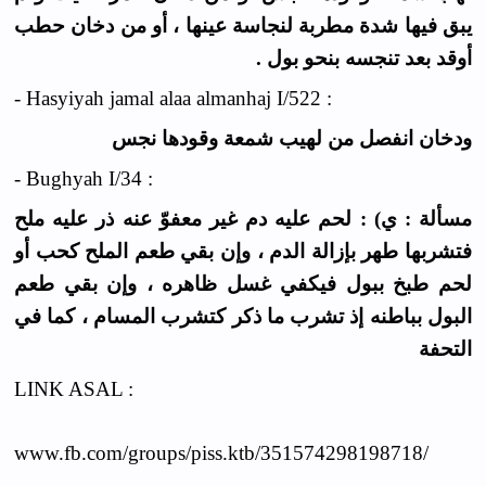
يبق فيها شدة مطربة لنجاسة عينها ، أو من دخان حطب
أوقد بعد تنجسه بنحو بول .
- Hasyiyah jamal alaa almanhaj I/522 :
ودخان انفصل من لهيب شمعة وقودها نجس
- Bughyah I/34 :
مسألة : ي) : لحم عليه دم غير معفوّ عنه ذر عليه ملح
فتشربها طهر بإزالة الدم ، وإن بقي طعم الملح كحب أو
لحم طبخ ببول فيكفي غسل ظاهره ، وإن بقي طعم
البول بباطنه إذ تشرب ما ذكر كتشرب المسام ، كما في
التحفة
LINK ASAL :
www.fb.com/groups/piss.ktb/351574298198718/