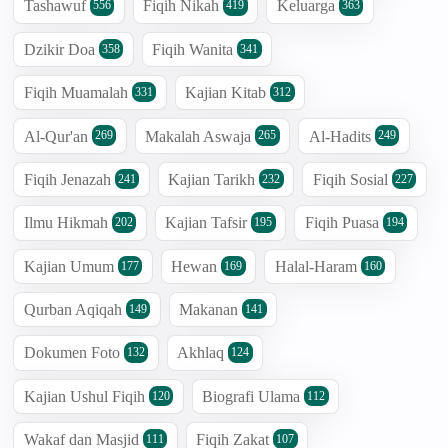
Tashawuf
Fiqih Nikah
Keluarga
556
419
363
Dzikir Doa
Fiqih Wanita
358
341
Fiqih Muamalah
Kajian Kitab
331
312
Al-Qur'an
Makalah Aswaja
Al-Hadits
269
265
249
Fiqih Jenazah
Kajian Tarikh
Fiqih Sosial
241
232
227
Ilmu Hikmah
Kajian Tafsir
Fiqih Puasa
202
195
194
Kajian Umum
Hewan
Halal-Haram
177
169
160
Qurban Aqiqah
Makanan
149
141
Dokumen Foto
Akhlaq
132
124
Kajian Ushul Fiqih
Biografi Ulama
120
112
Wakaf dan Masjid
Fiqih Zakat
111
107