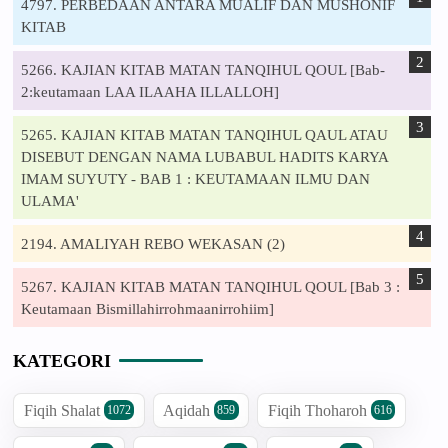
4797. PERBEDAAN ANTARA MUALIF DAN MUSHONIF
KITAB
5266. KAJIAN KITAB MATAN TANQIHUL QOUL [Bab-
2:keutamaan LAA ILAAHA ILLALLOH]
5265. KAJIAN KITAB MATAN TANQIHUL QAUL ATAU
DISEBUT DENGAN NAMA LUBABUL HADITS KARYA
IMAM SUYUTY - BAB 1 : KEUTAMAAN ILMU DAN
ULAMA'
2194. AMALIYAH REBO WEKASAN (2)
5267. KAJIAN KITAB MATAN TANQIHUL QOUL [Bab 3 :
Keutamaan Bismillahirrohmaanirrohiim]
KATEGORI
Fiqih Shalat
Aqidah
Fiqih Thoharoh
1072
859
616