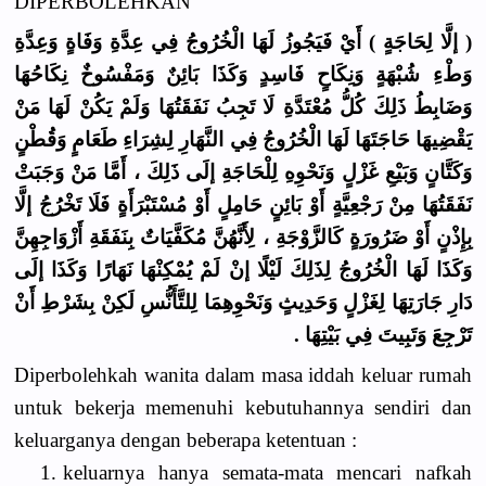
DIPERBOLEHKAN
( إلَّا لِحَاجَةٍ ) أَيْ فَيَجُوزُ لَهَا الْخُرُوجُ فِي عِدَّةِ وَفَاةٍ وَعِدَّةِ
وَطْءِ شُبْهَةٍ وَنِكَاحٍ فَاسِدٍ وَكَذَا بَائِنٌ وَمَفْسُوخٌ نِكَاحُهَا
وَضَابِطُ ذَلِكَ كُلُّ مُعْتَدَّةِ لَا تَجِبُ نَفَقَتُهَا وَلَمْ يَكُنْ لَهَا مَنْ
يَقْضِيهَا حَاجَتَهَا لَهَا الْخُرُوجُ فِي النَّهَارِ لِشِرَاءِ طَعَامٍ وَقُطْنٍ
وَكَتَّانٍ وَبَيْعِ غَزْلٍ وَنَحْوِهِ لِلْحَاجَةِ إلَى ذَلِكَ ، أَمَّا مَنْ وَجَبَتْ
نَفَقَتُهَا مِنْ رَجْعِيَّةٍ أَوْ بَائِنٍ حَامِلٍ أَوْ مُسْتَبْرَأَةٍ فَلَا تَخْرُجُ إلَّا
بِإِذْنٍ أَوْ ضَرُورَةٍ كَالزَّوْجَةِ ، لِأَنَّهُنَّ مُكَفَّيَاتٌ بِنَفَقَةِ أَزْوَاجِهِنَّ
وَكَذَا لَهَا الْخُرُوجُ لِذَلِكَ لَيْلًا إنْ لَمْ يُمْكِنْهَا نَهَارًا وَكَذَا إلَى
دَارِ جَارَتِهَا لِغَزْلٍ وَحَدِيثٍ وَنَحْوِهِمَا لِلتَّأَنُّسِ لَكِنْ بِشَرْطِ أَنْ
تَرْجِعَ وَتَبِيتَ فِي بَيْتِهَا .
Diperbolehkah wanita dalam masa iddah keluar rumah
untuk bekerja memenuhi kebutuhannya sendiri dan
keluarganya dengan beberapa ketentuan :
1.
keluarnya hanya semata-mata mencari nafkah