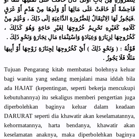
فَاحِشَةً أَوْ خَافَتْ عَلَى مَالِهَا أَوْ وَلَدِهَا مِنْ هَدْمٍ أَوْ غَرَقٍ
.فَيَجُوزُ لَهَا الِانْتِقَالُ لِلضَّرُورَةِ الدَّاعِيَةِ إلَى ذَلِكَ ، وَعُلِمَ مِنْ
كَلَامِهِ كَغَيْرِهِ تَحْرِيمُ خُرُوجِهَا لِغَيْرِ حَاجَةٍ وَهُوَ كَذَلِكَ ،
كَخُرُوجِهَا لِزِيَارَةٍ وَعِيَادَةٍ وَاسْتِنْمَاءِ مَالِ تِجَارَةٍ وَنَحْوِ ذَلِكَ .
قَوْلُهُ : ( وَنَحْوِ ذَلِكَ ) أَيْ كَخُرُوجِهَا لِجِنَازَةِ زَوْجِهَا أَوْ أَبِيهَا
مَثَلًا فَلَا يَجُوزُ .
Tujuan Pengarang kitab membatasi bolehnya keluar
bagi wanita yang sedang menjalani masa iddah bila
ada HAJAT (kepentingan, seperti bekerja mencukupi
kebutuhannya) itu sekaligus memberi pengertian juga
diperbolehkan baginya keluar dalam keadaan
DARURAT seperti dia khawatir akan keselamatannya,
kehormatannya, harta bendanya, khawatir akan
keselamatan anaknya, maka diperbolehkan baginya