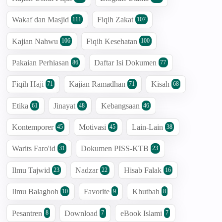
Wakaf dan Masjid
Fiqih Zakat
111
107
Kajian Nahwu
Fiqih Kesehatan
106
100
Pakaian Perhiasan
Daftar Isi Dokumen
86
77
Fiqih Haji
Kajian Ramadhan
Kisah
71
71
68
Etika
Jinayat
Kebangsaan
61
48
46
Kontemporer
Motivasi
Lain-Lain
45
45
38
Warits Faro'id
Dokumen PISS-KTB
31
23
Ilmu Tajwid
Nadzar
Hisab Falak
23
22
16
Ilmu Balaghoh
Favorite
Khutbah
10
9
8
Pesantren
Download
eBook Islami
8
7
7