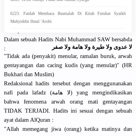
berada pada perut burung berwarna hitam di
tempat bernama Sijjin yang berada dilapisan
6223. Faidah Membaca Basmalah Di Kitab Futuhat Syaikh
bumi ketujuh dengan mengalami siksaan yang
Muhyiddin Ibnul 'Arobi
pedih
Dalam sebuah Hadits Nabi Muhammad SAW bersabda
لا عدوى ولا طيرة ولا هامة ولا صفر
:
"Tidak ada (penyakit) menular, ramalan buruk, arwah
gentayangan dan cacing kudis (yang menular)" (HR
Bukhari dan Muslim)
Redaksional hadits tersebut dengan menggunanakan
nafi pada lafadz
(لا هامة)
yang mengindikasikan
bahwa fenomena arwah orang mati gentayangan
TIDAK TERJADI. Hadits ini sesuai dengan sebuah
ayat dalam AlQuran :
"Allah memegang jiwa (orang) ketika matinya dan