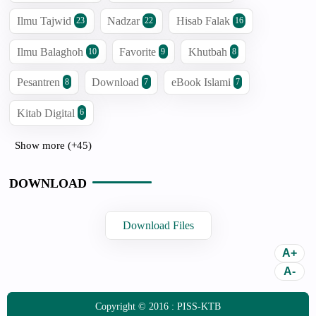
Ilmu Tajwid
Nadzar
Hisab Falak
23
22
16
Ilmu Balaghoh
Favorite
Khutbah
10
9
8
Pesantren
Download
eBook Islami
8
7
7
Kitab Digital
6
Show more (+45)
DOWNLOAD
Download Files
Copyright © 2016 :
PISS-KTB