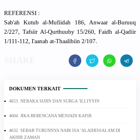
REFERENSI :
Sab'ah Kutub al-Mufiidah 186, Anwaar al-Buruuq
2/227, Tafsiir Al-Qurthuuby 15/260, Faidh al-Qadiir
1/111-112, I'aanah at-Thaalibiin 2/107.
DOKUMEN TERKAIT
4653. NERAKA SIJJIN DAN SURGA 'ILLIYYIN
4604. JIKA BERENCANA MENJADI KAFIR
4632. SEBAB TURUNNYA NABI ISA 'ALAIHISSALAM DI
AKHIR ZAMAN