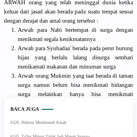
ARWAH orang yang telah meninggal dunia ketika
keluar dari jasad akan berada pada suatu tempat sesuai
dengan derajat dan amal orang tersebut :
1.
Arwah para Nabi bertempat di surga dengan
menikmati segala kenikmatannya
2.
Arwah para Syuhadaa' berada pada perut burung
hijau yang berlalu lalang disurga sembari
menikamati makanan dan minuman surga
3.
Arwah orang Mukmin yang taat berada di taman
surga namun belum bisa menikmati hidangan
surga melainkan hanya bisa menikmati
panoramanya
BACA JUGA
4.
Arwah orang Mukmin yang durhaka berada
diruang angkasa antara bumi dan langit
6320. Hukum Membunuh Katak
5.
Arwah orang kafir yang mengingkari Tuhannya
6245. Ta'bir Mimpi Tidak Jadi Masuk Syurga