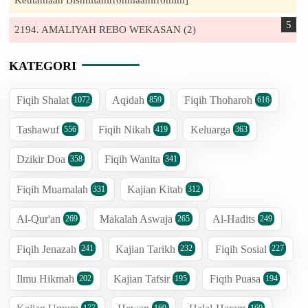
Keutamaan Bismillahirrohmaanirrohiim]
2194. AMALIYAH REBO WEKASAN (2)
KATEGORI
Fiqih Shalat
Aqidah
Fiqih Thoharoh
1072
859
616
Tashawuf
Fiqih Nikah
Keluarga
556
419
363
Dzikir Doa
Fiqih Wanita
358
341
Fiqih Muamalah
Kajian Kitab
331
312
Al-Qur'an
Makalah Aswaja
Al-Hadits
269
265
249
Fiqih Jenazah
Kajian Tarikh
Fiqih Sosial
241
232
227
Ilmu Hikmah
Kajian Tafsir
Fiqih Puasa
202
195
194