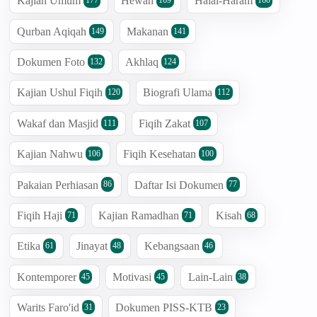
Kajian Umum
Hewan
Halal-Haram
177
169
160
Qurban Aqiqah
Makanan
149
141
Dokumen Foto
Akhlaq
132
124
Kajian Ushul Fiqih
Biografi Ulama
120
112
Wakaf dan Masjid
Fiqih Zakat
111
107
Kajian Nahwu
Fiqih Kesehatan
106
100
Pakaian Perhiasan
Daftar Isi Dokumen
86
77
Fiqih Haji
Kajian Ramadhan
Kisah
71
71
68
Etika
Jinayat
Kebangsaan
61
48
46
Kontemporer
Motivasi
Lain-Lain
45
45
38
Warits Faro'id
Dokumen PISS-KTB
31
23