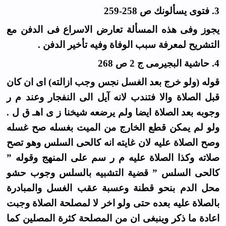
3. فتوى يسألونك ص 258-259
يجوز وفى هذه المسألة تعارض الاسراع فى الدفن مع
التشريح لمعرفة سبب الوفاة وفيه تأخير الدفن .
4. حاشية البجيرمى ج 2 ص 268
قوله (ولو خرج بعد الغسل نجس وجب ازالته) اى ان كان
قبل الصلاة والا فتندب لانه آيل الى النفجار وعند م ر
وجوبه بعد الصلاة ايضا ولم يرضعه شيخنا ز ى اهـ ق ل .
ولو لم يمكن قطع الخارج من الميت بغسله صح غسله
وصح الصلاة عليه لان غايته انه كالحى السلس وهو تصح
صلاته وكذا الصلاة عليه م ر سم على المنهج وقوله ”
كالحى السلس ” قضية التشبيه بالسلس وجوب حشو
محل الدم بنحو قطنة وعسبة عقب الغسل والمبادرة
بالصلاة عليه بعده حتى ولو اخر لا لمصلحة الصلاة وجبت
اعادة ما ذكر وينبغى ان من المصلحة كثرة المصلين كما