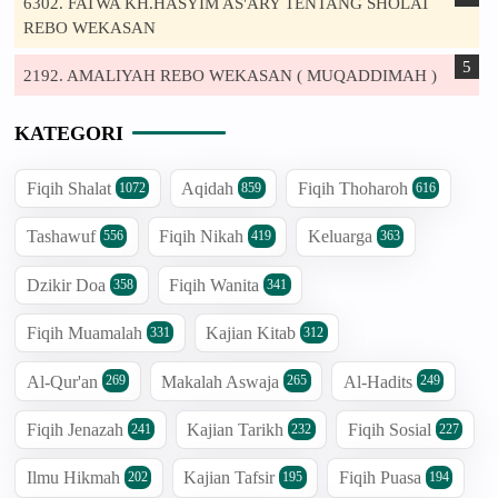
6302. FATWA KH.HASYIM AS'ARY TENTANG SHOLAT
REBO WEKASAN
2192. AMALIYAH REBO WEKASAN ( MUQADDIMAH )
KATEGORI
Fiqih Shalat
Aqidah
Fiqih Thoharoh
1072
859
616
Tashawuf
Fiqih Nikah
Keluarga
556
419
363
Dzikir Doa
Fiqih Wanita
358
341
Fiqih Muamalah
Kajian Kitab
331
312
Al-Qur'an
Makalah Aswaja
Al-Hadits
269
265
249
Fiqih Jenazah
Kajian Tarikh
Fiqih Sosial
241
232
227
Ilmu Hikmah
Kajian Tafsir
Fiqih Puasa
202
195
194