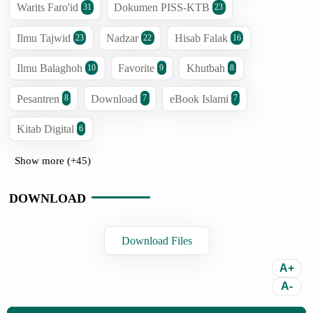
Warits Faro'id
Dokumen PISS-KTB
31
23
Ilmu Tajwid
Nadzar
Hisab Falak
23
22
16
Ilmu Balaghoh
Favorite
Khutbah
10
9
8
Pesantren
Download
eBook Islami
8
7
7
Kitab Digital
6
Show more (+45)
DOWNLOAD
Download Files