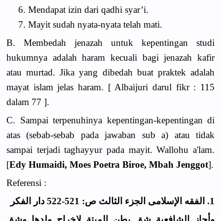
6. Mendapat izin dari qadhi syar’i.
7. Mayit sudah nyata-nyata telah mati.
B. Membedah jenazah untuk kepentingan studi
hukumnya adalah haram kecuali bagi jenazah kafir
atau murtad. Jika yang dibedah buat praktek adalah
mayat islam jelas haram. [ Albaijuri darul fikr : 115
dalam 77 ].
C. Sampai terpenuhinya kepentingan-kepentingan di
atas (sebab-sebab pada jawaban sub a) atau tidak
sampai terjadi taghayyur pada mayit. Wallohu a'lam.
[
Edy Humaidi, Moes Poetra Biroe,
Mbah Jenggot
].
Referensi :
1. الفقه الإسلامى الجزء الثالث ص: 521-522 دار الفكر
وأجاز الشافعية شق بطن الميتة لإخراج ولدها وشق