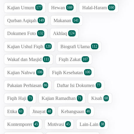
Kajian Umum
Hewan
Halal-Haram
177
169
160
Qurban Aqiqah
Makanan
149
141
Dokumen Foto
Akhlaq
132
124
Kajian Ushul Fiqih
Biografi Ulama
120
112
Wakaf dan Masjid
Fiqih Zakat
111
107
Kajian Nahwu
Fiqih Kesehatan
106
100
Pakaian Perhiasan
Daftar Isi Dokumen
86
77
Fiqih Haji
Kajian Ramadhan
Kisah
71
71
68
Etika
Jinayat
Kebangsaan
61
48
46
Kontemporer
Motivasi
Lain-Lain
45
45
38