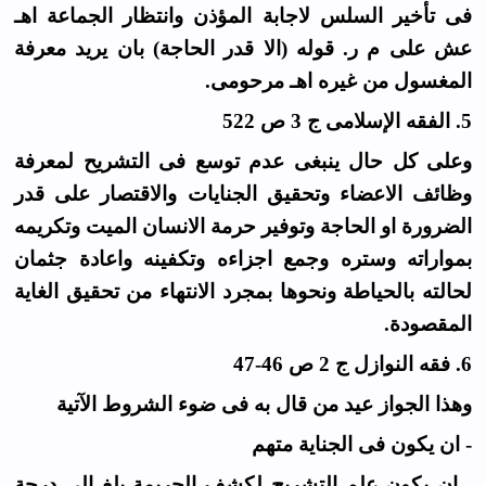
فى تأخير السلس لاجابة المؤذن وانتظار الجماعة اهـ
عش على م ر. قوله (الا قدر الحاجة) بان يريد معرفة
المغسول من غيره اهـ مرحومى.
5. الفقه الإسلامى ج 3 ص 522
وعلى كل حال ينبغى عدم توسع فى التشريح لمعرفة
وظائف الاعضاء وتحقيق الجنايات والاقتصار على قدر
الضرورة او الحاجة وتوفير حرمة الانسان الميت وتكريمه
بمواراته وستره وجمع اجزاءه وتكفينه واعادة جثمان
لحالته بالحياطة ونحوها بمجرد الانتهاء من تحقيق الغاية
المقصودة.
6. فقه النوازل ج 2 ص 46-47
وهذا الجواز عيد من قال به فى ضوء الشروط الآتية
- ان يكون فى الجناية متهم
- ان يكون علم التشريح لكشف الجريمة بلغ الى درجة