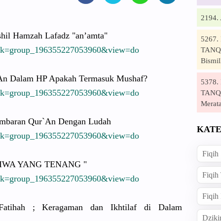
2194
il Hamzah Lafadz "an’amta"
5267
sk
=group_196
3552270539
60&view=do
TANQI
Bismil
An Dalam HP Apakah Termasuk Mushaf?
5378
sk
=group_196
3552270539
60&view=do
TANQI
Merat
baran Qur`An Dengan Ludah
KATE
sk
=group_196
3552270539
60&view=do
Fiqih
IWA YANG TENANG "
Fiqih
sk
=group_196
3552270539
60&view=do
Fiqih
atihah
; Keragaman dan Ikhtilaf di Dalam
Dziki