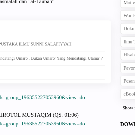
smalah dan "at-Taubah
"
Motiv
Warit
Doku
Ilmu 
 PUSTAKA ILMU SUNNI SALAFIYYAH
Hisab
ndatangi Umaro', Bukan Umaro' Yang Mendatangi Ulama' ?
Favor
Pesan
eBook
sk
=group_196
3552270539
60&view=do
Show 
IROTOL MUSTAQIM (QS. 01:06)
sk
=group_196
3552270539
60&view=do
DOW