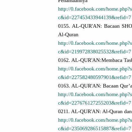
Penamaanny
a
http://
0.facebook.
com/
home.php?
c&id=22745
3433944139
&refid=7
0155. AL-QUR'AN:
Bacaan SH
Al-Quran
http://
0.facebook.
com/
home.php?
c&id=21997
2838025532
&refid=7
0162. AL-QUR'AN:
Membaca Tasb
http://
0.facebook.
com/
home.php?
c&id=22758
2480597901
&refid=7
0163. AL-QUR'AN:
Bacaan Qur’a
http://
0.facebook.
com/
home.php?
c&id=22767
6127255203
&refid=7
0211. AL-QUR'AN:
Al-Quran dan 
http://
0.facebook.
com/
home.php?
c&id=23506
9286515887
&refid=7