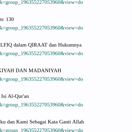
sk
=group_196
3552270539
60&view=do
m: 130
sk
=group_196
3552270539
60&view=do
LFIQ dalam QIRAAT dan Hukumnya
sk
=group_196
3552270539
60&view=do
IYAH DAN MADANIYAH
sk
=group_196
3552270539
60&view=do
 Isi Al-Qur'an
sk
=group_196
3552270539
60&view=do
ku dan Kami Sebagai Kata Ganti Allah
sk
=group_196
3552270539
60&view=do