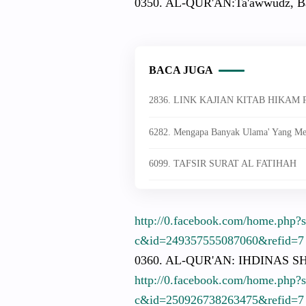
0350. AL-QUR'AN:
Ta'awwudz,
Ba
BACA JUGA
2836. LINK KAJIAN KITAB HIKAM
6282. Mengapa Banyak Ulama' Yang Me
6099. TAFSIR SURAT AL FATIHAH
http://
0.facebook.
com/
home.php?
c&id=24935
7555087060
&refid=7
0360. AL-QUR'AN:
IHDINAS SH
http://
0.facebook.
com/
home.php?
c&id=25092
6738263475
&refid=7