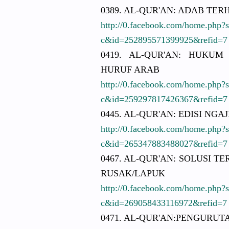
0389. AL-QUR'AN:
ADAB TERH
http://
0.facebook.
com/
home.php?
c&id=25289
5571399925
&refid=7
0419. AL-QUR'AN:
HUKUM M
HURUF ARAB
http://
0.facebook.
com/
home.php?
c&id=25929
7817426367
&refid=7
0445. AL-QUR'AN:
EDISI NGAJ
http://
0.facebook.
com/
home.php?
c&id=26534
7883488027
&refid=7
0467. AL-QUR'AN:
SOLUSI TE
RUSAK/
LAPUK
http://
0.facebook.
com/
home.php?
c&id=26905
8433116972
&refid=7
0471. AL-QUR'AN:
PENGURUT