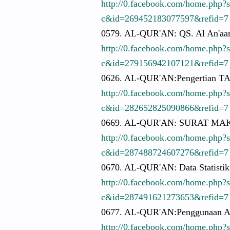
http://
0.facebook.
com/
home.php?
c&id=26945
2183077597
&refid=7
0579. AL-QUR'AN:
QS. Al An'aa
http://
0.facebook.
com/
home.php?
c&id=27915
6942107121
&refid=7
0626. AL-QUR'AN:
Pengertian
TA
http://
0.facebook.
com/
home.php?
c&id=28265
2825090866
&refid=7
0669. AL-QUR'AN:
SURAT MAK
http://
0.facebook.
com/
home.php?
c&id=28748
8724607276
&refid=7
0670. AL-QUR'AN:
Data Statistik
http://
0.facebook.
com/
home.php?
c&id=28749
1621273653
&refid=7
0677. AL-QUR'AN:
Penggunaan
A
http://
0.facebook.
com/
home.php?