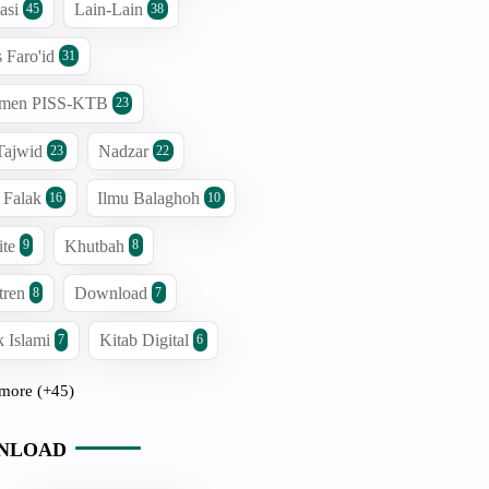
asi
Lain-Lain
45
38
s Faro'id
31
men PISS-KTB
23
Tajwid
Nadzar
23
22
 Falak
Ilmu Balaghoh
16
10
ite
Khutbah
9
8
tren
Download
8
7
 Islami
Kitab Digital
7
6
more (+45)
NLOAD