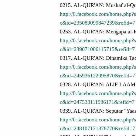
0215. AL-QUR'AN:
Mushaf al-Qu
http://
0.facebook.
com/
home.php?
c&id=23508
9099847239
&refid=7
0253. AL-QUR'AN:
Mengapa al-
http://
0.facebook.
com/
home.php?
c&id=23907
1006115715
&refid=7
0317. AL-QUR'AN:
Dinamika Tad
http://
0.facebook.
com/
home.php?
c&id=24593
6122095870
&refid=7
0328. AL-QUR'AN:
ALIF LAAM
http://
0.facebook.
com/
home.php?
c&id=24753
3111936171
&refid=7
0339. AL-QUR'AN:
Seputar "Yaas
http://
0.facebook.
com/
home.php?
c&id=24810
7121878770
&refid=7