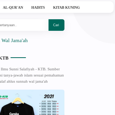
AL-QUR'AN
HADITS
KITAB KUNING
a'ah
-KTB
 Ilmu Sunni Salafiyah - KTB. Sumber
si tanya-jawab islam sesuai pemahaman
alaf ahlus sunnah wal jama'ah