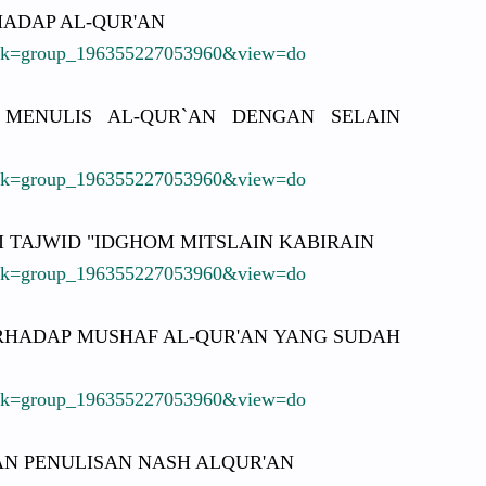
ADAP AL-QUR'AN
sk
=group_196
3552270539
60&view=do
ENULIS AL-QUR`AN DENGAN SELAIN
sk
=group_196
3552270539
60&view=do
I TAJWID "IDGHOM MITSLAIN KABIRAIN
sk
=group_196
3552270539
60&view=do
RHADAP MUSHAF AL-QUR'AN YANG SUDAH
sk
=group_196
3552270539
60&view=do
AN
PENULISAN NASH ALQUR'AN