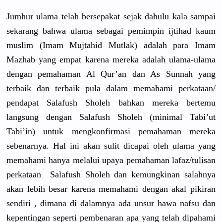
Jumhur ulama telah bersepakat
sejak dahulu kala sampai
sekarang bahwa ulama sebagai pemimpin ijtihad kaum
muslim (Imam Mujtahid Mutlak) adalah para Imam
Mazhab yang empat karena mereka adalah ulama-ulam
a
dengan pemahaman Al Qur’an dan As Sunnah yang
terbaik dan terbaik pula dalam memahami perkataan/
pendapat Salafush Sholeh bahkan mereka bertemu
langsung dengan Salafush Sholeh (minimal Tabi’ut
Tabi’in) untuk mengkonfir
masi pemahaman mereka
sebenarnya
. Hal ini akan sulit dicapai oleh ulama yang
memahami hanya melalui upaya pemahaman lafaz/
tulisan
perkataan Salafush Sholeh dan kemungkina
n salahnya
akan lebih besar karena memahami dengan akal pikiran
sendiri , dimana di dalamnya ada unsur hawa nafsu dan
kepentinga
n seperti pembenaran
apa yang telah dipahami