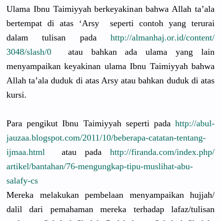
Ulama Ibnu Taimiyyah berkeyakin
an bahwa Allah ta’ala
bertempat di atas ‘Arsy seperti contoh yang terurai
dalam tulisan pada
http://
almanhaj.or
.id/
content/
3048/slash/
0
atau bahkan ada ulama yang lain
menyampaik
an keyakinan ulama Ibnu Taimiyyah bahwa
Allah ta’ala duduk di atas Arsy atau bahkan duduk di atas
kursi.
Para pengikut Ibnu Taimiyyah seperti pada
http://
abul-
jauzaa
.blogspot.
com/2011/
10/
beberapa-ca
tatan-tent
ang-
ijmaa.
html
atau pada
http://
firanda.com
/
index.php/
artikel/
bantahan/
76-mengungk
ap-tipu-mu
slihat-abu
-
salafy-cs
Mereka melakukan pembelaan menyampaik
an hujjah/
dalil dari pemahaman mereka terhadap lafaz/
tulisan