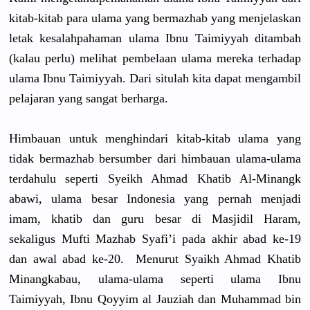
kitab-kita
b para ulama yang bermazhab yang menjelaska
n
letak kesalahpah
aman ulama Ibnu Taimiyyah ditambah
(kalau perlu) melihat pembelaan ulama mereka terhadap
ulama Ibnu Taimiyyah.
Dari situlah kita dapat mengambil
pelajaran yang sangat berharga.
Himbauan untuk menghindar
i kitab-kita
b ulama yang
tidak bermazhab bersumber dari himbauan ulama-ulam
a
terdahulu seperti Syeikh Ahmad Khatib Al-Minangk
abawi, ulama besar Indonesia yang pernah menjadi
imam, khatib dan guru besar di Masjidil Haram,
sekaligus Mufti Mazhab Syafi’i pada akhir abad ke-19
dan awal abad ke-20. Menurut Syaikh Ahmad Khatib
Minangkaba
u, ulama-ulam
a seperti ulama Ibnu
Taimiyyah,
Ibnu Qoyyim al Jauziah dan Muhammad bin