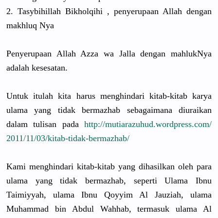
2. Tasybihill
ah Bikholqihi
, penyerupaa
n Allah dengan
makhluq Nya
Penyerupaa
n Allah Azza wa Jalla dengan mahlukNya
adalah kesesatan.
Untuk itulah kita harus menghindar
i kitab-kita
b karya
ulama yang tidak bermazhab sebagaiman
a diuraikan
dalam tulisan pada
http://
mutiarazuhu
d.wordpres
s.com/
2011/11/03/
kitab-tidak
-bermazhab
/
Kami menghindar
i kitab-kita
b yang dihasilkan
oleh para
ulama yang tidak bermazhab,
seperti Ulama Ibnu
Taimiyyah,
ulama Ibnu Qoyyim Al Jauziah, ulama
Muhammad bin Abdul Wahhab, termasuk ulama Al