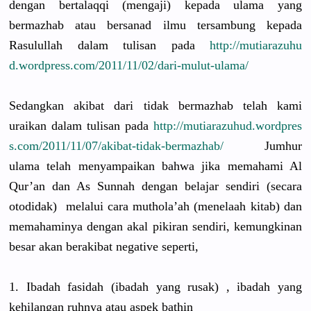
dengan bertalaqqi
(mengaji) kepada ulama yang
bermazhab atau bersanad ilmu tersambung
kepada
Rasulullah
dalam tulisan pada
http://
mutiarazuhu
d.wordpres
s.com/
2011/11/02/
dari-mulut-
ulama/
Sedangkan akibat dari tidak bermazhab telah kami
uraikan dalam tulisan pada
http://
mutiarazuhu
d.wordpres
s.com/
2011/11/07/
akibat-tida
k-bermazha
b/
Jumhur
ulama telah menyampaik
an bahwa jika memahami Al
Qur’an dan As Sunnah dengan belajar sendiri (secara
otodidak)
melalui cara muthola’ah
(menelaah kitab) dan
memahaminy
a dengan akal pikiran sendiri, kemungkina
n
besar akan berakibat negative seperti,
1. Ibadah fasidah (ibadah yang rusak) , ibadah yang
kehilangan
ruhnya atau aspek bathin