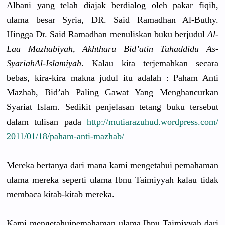
Albani yang telah diajak berdialog oleh pakar fiqih,
ulama besar Syria, DR. Said Ramadhan Al-Buthy.
Hingga Dr. Said Ramadhan menuliskan
buku berjudul
Al-
Laa Mazhabiyah
, Akhtharu Bid’atin Tuhaddidu As-
Syariah
Al-Islamiy
ah
. Kalau kita terjemahka
n secara
bebas, kira-kira makna judul itu adalah : Paham Anti
Mazhab, Bid’ah Paling Gawat Yang Menghancur
kan
Syariat Islam. Sedikit penjelasan
tetang buku tersebut
dalam tulisan pada
http://
mutiarazuhu
d.wordpres
s.com/
2011/01/18/
paham-anti-
mazhab/
Mereka bertanya dari mana kami mengetahui
pemahaman
ulama mereka seperti ulama Ibnu Taimiyyah kalau tidak
membaca kitab-kita
b mereka.
Kami mengetahui
pemahaman ulama Ibnu Taimiyyah dari