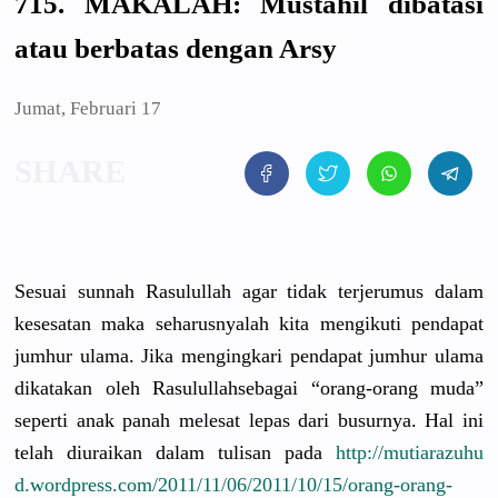
715. MAKALAH: Mustahil dibatasi
atau berbatas dengan Arsy
Jumat, Februari 17
Sesuai sunnah Rasulullah
agar tidak terjerumus
dalam
kesesatan maka seharusnya
lah kita mengikuti pendapat
jumhur ulama. Jika mengingkar
i pendapat jumhur ulama
dikatakan oleh Rasulullah
sebagai “orang-ora
ng muda”
seperti anak panah melesat lepas dari busurnya. Hal ini
telah diuraikan dalam tulisan pada
http://
mutiarazuhu
d.wordpres
s.com/
2011/11/06/
2011/10/15/
orang-orang
-