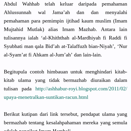
Abdul Wahhab telah keluar daripada pemahaman
Ahlussunna
h wal Jama’ah dan dan menyalahi
pemahaman para pemimpin ijtihad kaum muslim (Imam
Mujtahid Mutlak) alias Imam Mazhab. Antara lain
tulisannya
ialah ‘al-Khitht
hah al-Mardhiy
ah fi Raddi fi
Syubhati man qala Bid’ah at-Talaffu
zh bian-Niyah
’, ‘Nur
al-Syam’at
fi Ahkam al-Jum’ah’
dan lain-lain.
Begitupula
contoh himbauan untuk menghindar
i kitab-
kita
b ulama yang tidak bermazhab diuraikan dalam
tulisan pada
http://
ashhabur-ro
yi.blogspo
t.com/
2011/02/
upaya-menet
ralkan-sun
tikan-racu
n.html
Berikut kutipan dari link tersebut, pendapat ulama yang
bermazhab tentang kesalahpah
aman mereka yang semula
adalah pengikut Imam Hambali.