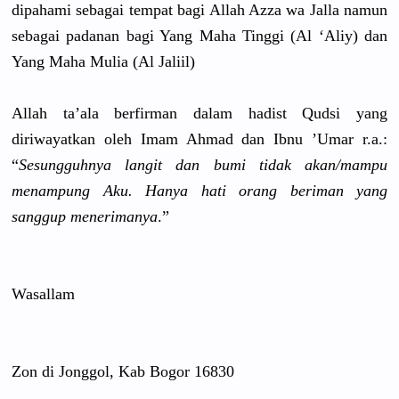
dipahami sebagai tempat bagi Allah Azza wa Jalla namun
sebagai padanan bagi Yang Maha Tinggi (Al ‘Aliy) dan
Yang Maha Mulia (Al Jaliil)
Allah ta’ala berfirman dalam hadist Qudsi yang
diriwayatk
an oleh Imam Ahmad dan Ibnu ’Umar r.a.:
“
Sesungguhn
ya langit dan bumi tidak akan/
mampu
menampung Aku. Hanya hati orang beriman yang
sanggup menerimany
a
.”
Wasallam
Zon di Jonggol, Kab Bogor 16830