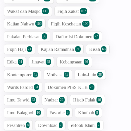
Wakaf dan Masjid
Fiqih Zakat
111
107
Kajian Nahwu
Fiqih Kesehatan
106
100
Pakaian Perhiasan
Daftar Isi Dokumen
86
77
Fiqih Haji
Kajian Ramadhan
Kisah
71
71
68
Etika
Jinayat
Kebangsaan
61
48
46
Kontemporer
Motivasi
Lain-Lain
45
45
38
Warits Faro'id
Dokumen PISS-KTB
31
23
Ilmu Tajwid
Nadzar
Hisab Falak
23
22
16
Ilmu Balaghoh
Favorite
Khutbah
10
9
8
Pesantren
Download
eBook Islami
8
7
7