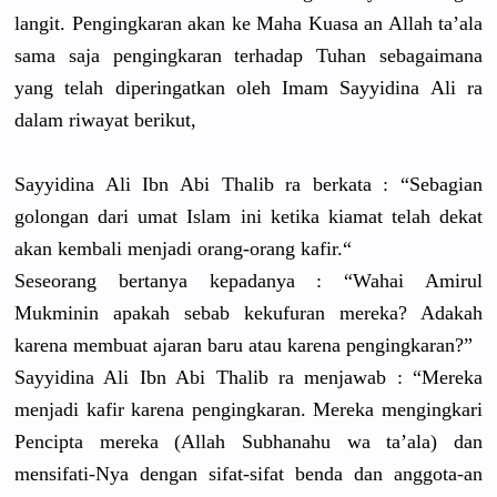
langit. Pengingkar
an akan ke Maha Kuasa an Allah ta’ala
sama saja pengingkar
an terhadap Tuhan sebagaiman
a
yang telah diperingat
kan oleh Imam Sayyidina Ali ra
dalam riwayat berikut,
Sayyidina Ali Ibn Abi Thalib ra berkata : “Sebagian
golongan dari umat Islam ini ketika kiamat telah dekat
akan kembali menjadi orang-oran
g kafir.“
Seseorang bertanya kepadanya : “Wahai Amirul
Mukminin apakah sebab kekufuran mereka? Adakah
karena membuat ajaran baru atau karena pengingkar
an?”
Sayyidina Ali Ibn Abi Thalib ra menjawab : “Mereka
menjadi kafir karena pengingkar
an. Mereka mengingkar
i
Pencipta mereka (Allah Subhanahu wa ta’ala) dan
mensifati-
Nya dengan sifat-sifa
t benda dan anggota-an