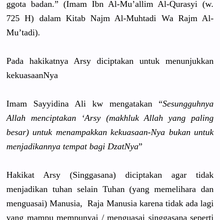
ggota badan.” (Imam Ibn Al-Mu’alli
m Al-Qurasyi
(w.
725 H) dalam Kitab Najm Al-Muhtadi
Wa Rajm Al-
Mu’tadi
).
Pada hakikatnya
Arsy diciptakan
untuk menunjukka
n
kekuasaanN
ya
Imam Sayyidina Ali kw mengatakan
“
Sesungguhn
ya
Allah menciptaka
n ‘Arsy (makhluk Allah yang paling
besar) untuk menampakka
n kekuasaan-
Nya bukan untuk
menjadikan
nya tempat bagi DzatNya
”
Hakikat Arsy (Singgasan
a) diciptakan
agar tidak
menjadikan
tuhan selain Tuhan (yang memelihara
dan
menguasai)
Manusia, Raja Manusia karena tidak ada lagi
yang mampu mempunyai /
menguasai singgasana seperti