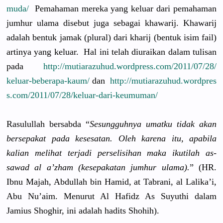
muda/
Pemahaman mereka yang keluar dari pemahaman
jumhur ulama disebut juga sebagai khawarij. Khawarij
adalah bentuk jamak (plural) dari kharij (bentuk isim fail)
artinya yang keluar. Hal ini telah diuraikan dalam tulisan
pada
http://
mutiarazuhu
d.wordpres
s.com/
2011/07/28/
keluar-bebe
rapa-kaum/
dan
http://
mutiarazuhu
d.wordpres
s.com/
2011/07/28/
keluar-dari
-keumuman/
Rasulullah
bersabda “
Sesungguhn
ya umatku tidak akan
bersepakat
pada kesesatan.
Oleh karena itu, apabila
kalian melihat terjadi perselisih
an maka ikutilah as-
sawad al a’zham (kesepakat
an jumhur ulama).
” (HR.
Ibnu Majah, Abdullah bin Hamid, at Tabrani, al Lalika’i,
Abu Nu’aim. Menurut Al Hafidz As Suyuthi dalam
Jamius Shoghir, ini adalah hadits Shohih).