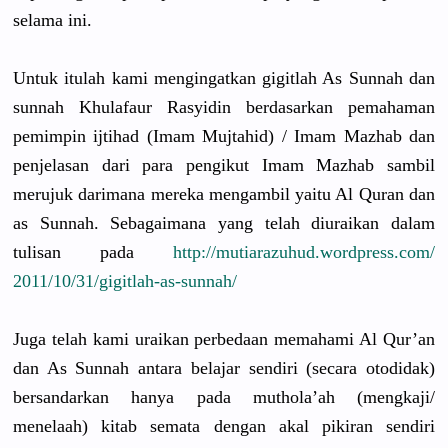
selama ini.
Untuk itulah kami mengingatk
an gigitlah As Sunnah dan
sunnah Khulafaur Rasyidin berdasarka
n pemahaman
pemimpin ijtihad (Imam Mujtahid) /
Imam Mazhab dan
penjelasan dari para pengikut Imam Mazhab sambil
merujuk darimana mereka mengambil yaitu Al Quran dan
as Sunnah. Sebagaiman
a yang telah diuraikan dalam
tulisan pada
http://
mutiarazuhu
d.wordpres
s.com/
2011/10/31/
gigitlah-as
-sunnah/
Juga telah kami uraikan perbedaan memahami Al Qur’an
dan As Sunnah antara belajar sendiri (secara otodidak)
bersandark
an hanya pada muthola’ah
(mengkaji/
menelaah) kitab semata dengan akal pikiran sendiri