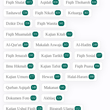
Fiqih Shalat
Aqidah
Fiqih Thoharoh
1072
859
616
Tashawuf
Fiqih Nikah
Keluarga
556
419
363
Dzikir Doa
Fiqih Wanita
358
341
Fiqih Muamalah
Kajian Kitab
331
312
Al-Qur'an
Makalah Aswaja
Al-Hadits
269
265
249
Fiqih Jenazah
Kajian Tarikh
Fiqih Sosial
241
232
227
Ilmu Hikmah
Kajian Tafsir
Fiqih Puasa
202
195
194
Kajian Umum
Hewan
Halal-Haram
177
169
160
Qurban Aqiqah
Makanan
149
141
Dokumen Foto
Akhlaq
132
124
Kajian Ushul Fiqih
Biografi Ulama
120
112