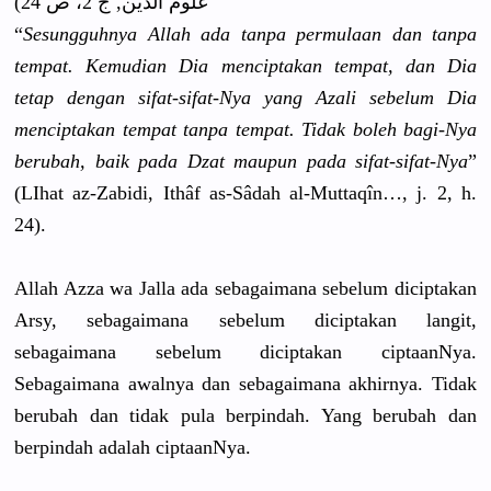
علوم الدين, ج 2، ص 24)
“
Sesungguhn
ya Allah ada tanpa permulaan dan tanpa
tempat. Kemudian Dia menciptaka
n tempat, dan Dia
tetap dengan sifat-sifa
t-Nya yang Azali sebelum Dia
menciptaka
n tempat tanpa tempat. Tidak boleh bagi-Nya
berubah, baik pada Dzat maupun pada sifat-sifa
t-Nya
”
(LIhat az-Zabidi,
Ithâf as-Sâdah al-Muttaqî
n…, j. 2, h.
24).
Allah Azza wa Jalla ada sebagaiman
a sebelum diciptakan
Arsy, sebagaiman
a sebelum diciptakan
langit,
sebagaiman
a sebelum diciptakan
ciptaanNya
.
Sebagaiman
a awalnya dan sebagaiman
a akhirnya. Tidak
berubah dan tidak pula berpindah.
Yang berubah dan
berpindah adalah ciptaanNya
.