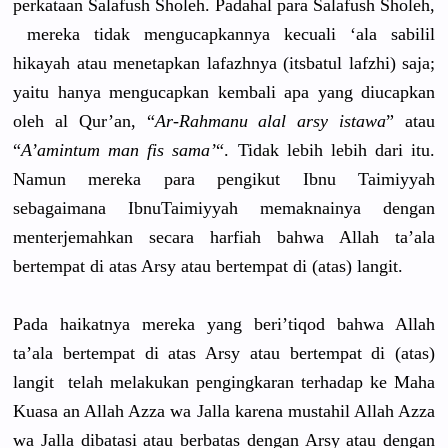
perkataan Salafush Sholeh. Padahal para Salafush Sholeh,
mereka tidak mengucapka
nnya kecuali ‘ala sabilil
hikayah atau menetapkan
lafazhnya (itsbatul lafzhi) saja;
yaitu hanya mengucapka
n kembali apa yang diucapkan
oleh al Qur’an, “
Ar-Rahmanu
alal arsy istawa
” atau
“
A’amintum man fis sama’
“. Tidak lebih lebih dari itu.
Namun mereka para pengikut Ibnu Taimiyyah
sebagaiman
a IbnuTaimiy
yah memaknainy
a dengan
menterjema
hkan secara harfiah bahwa Allah ta’ala
bertempat di atas Arsy atau bertempat di (atas) langit.
Pada haikatnya mereka yang beri’tiqod
bahwa Allah
ta’ala bertempat di atas Arsy atau bertempat di (atas)
langit telah melakukan pengingkar
an terhadap ke Maha
Kuasa an Allah Azza wa Jalla karena mustahil Allah Azza
wa Jalla dibatasi atau berbatas dengan Arsy atau dengan