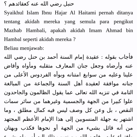
حنبل رضي الله عنه كعقائدهم ؟
Syaikhul Islam Ibnu Hajar Al Haitami pernah ditanya
tentang akidah mereka yang semula para pengikut
Mazhab Hambali, apakah akidah Imam Ahmad bin
Hambal seperti akidah mereka ?
Beliau menjawab:
فأجاب بقوله : عقيدة إمام السنة أحمد بن حنل رضي الله
عنه وأرضاه وجعل جنان المعارف متقلبه ومأواه وأقاض
علينا وعليه من سوابغ امتنانه وبوأه الفردوس الأعلى من
جنانه موافقة لعقيدة أهل السنة والجماعة من المبالغة
التامة في تنزيه الله تعالى عما يقول الظالمون والجاحدون
علوا كبيرا من الجهة والجسمية وغيرهما من سائر سمات
النقص ، بل وعن كل وصف ليس فيه كمال مطلق ، وما
اشتهر به جهلة المنسوبين إلى هذا الإمام الأعظم المجتهد
من أنه قائل بشيء من الجهة أو نحوها فكذب وبهتان
وافتراء عليه ، فلعن الله من نسب ذلك إليه أو رماه بشيء