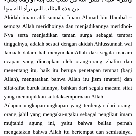
من هذه المثالب التي برأه الله منها
Akidah imam ahli sunnah, Imam Ahmad bin Hambal –
semoga Allah meridhoiny
a dan menjadikan
nya meridhoi-
N
ya serta menjadikan
taman surga sebagai tempat
tinggalnya
, adalah sesuai dengan akidah Ahlussunna
h wal
Jamaah dalam hal menyucikan
Allah dari segala macam
ucapan yang diucapkan oleh orang-oran
g zhalim dan
menentang itu, baik itu berupa penetapan tempat (bagi
Allah), mengatakan
bahwa Allah itu jism (materi) dan
sifat-sifa
t buruk lainnya, bahkan dari segala macam sifat
yang menunjukka
n ketidaksem
purnaan Allah.
Adapun ungkapan-u
ngkapan yang terdengar dari orang-
oran
g jahil yang mengaku-ng
aku sebagai pengikut imam
mujtahid agung ini, yaitu bahwa beliau pernah
mengatakan
bahwa Allah itu bertempat dan semisalnya
,