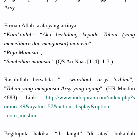
Arsy
Firman Allah ta'ala yang artinya
“
Katakanlah
: “Aku berlidung kepada Tuhan (yang
memelihara
dan menguasai)
manusia
“,
“
Raja Manusia
”,
“
Sembahan manusia
”. (QS An Naas [114]: 1-3 )
Rasulullah
bersabda
"... warobbal 'arsyl 'azhimi
",
"
Tuhan yang menguasai Arsy yang agung
" (HR Muslim
4888) Link:
http://
www.indoqur
an.com/
index.php?s
urano=49&a
yatno=57&a
ction=disp
lay&option
=com_musli
m
Begitupula
hakikat “di langit” “di atas” bukanlah