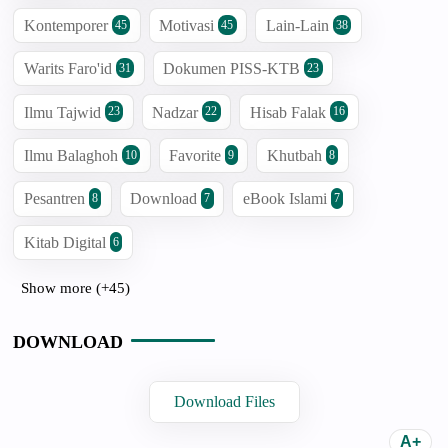
Kontemporer
Motivasi
Lain-Lain
45
45
38
Warits Faro'id
Dokumen PISS-KTB
31
23
Ilmu Tajwid
Nadzar
Hisab Falak
23
22
16
Ilmu Balaghoh
Favorite
Khutbah
10
9
8
Pesantren
Download
eBook Islami
8
7
7
Kitab Digital
6
Show more (+45)
DOWNLOAD
Download Files