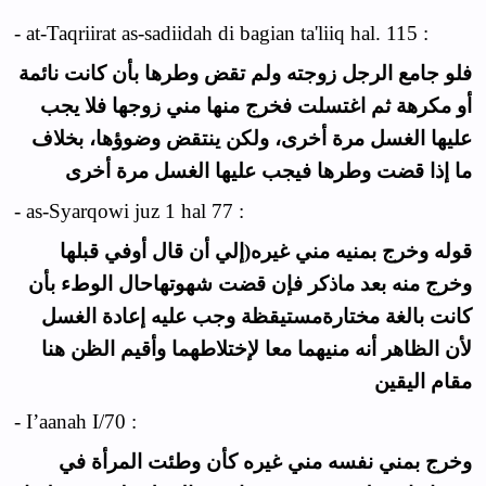
- at-Taqriirat as-sadiidah di bagian ta'liiq hal. 115 :
فلو جامع الرجل زوجته ولم تقض وطرها بأن كانت نائمة
أو مكرهة ثم اغتسلت فخرج منها مني زوجها فلا يجب
عليها الغسل مرة أخرى، ولكن ينتقض وضوؤها، بخلاف
ما إذا قضت وطرها فيجب عليها الغسل مرة أخرى
- as-Syarqowi juz 1 hal 77 :
قوله وخرج بمنيه مني غيره(إلي أن قال أوفي قبلها
وخرج منه بعد ماذكر فإن قضت شهوتهاحال الوطء بأن
كانت بالغة مختارةمستيقظة وجب عليه إعادة الغسل
لأن الظاهر أنه منيهما معا لإختلاطهما وأقيم الظن هنا
مقام اليقين
- I’aanah I/70 :
وخرج بمني نفسه مني غيره كأن وطئت المرأة في