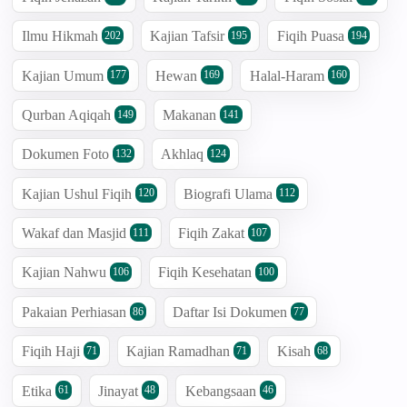
Ilmu Hikmah
Kajian Tafsir
Fiqih Puasa
202
195
194
Kajian Umum
Hewan
Halal-Haram
177
169
160
Qurban Aqiqah
Makanan
149
141
Dokumen Foto
Akhlaq
132
124
Kajian Ushul Fiqih
Biografi Ulama
120
112
Wakaf dan Masjid
Fiqih Zakat
111
107
Kajian Nahwu
Fiqih Kesehatan
106
100
Pakaian Perhiasan
Daftar Isi Dokumen
86
77
Fiqih Haji
Kajian Ramadhan
Kisah
71
71
68
Etika
Jinayat
Kebangsaan
61
48
46