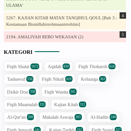
ULAMA'
5267. KAJIAN KITAB MATAN TANQIHUL QOUL [Bab 3 :
Keutamaan Bismillahirrohmaanirrohiim]
2194. AMALIYAH REBO WEKASAN (2)
KATEGORI
Fiqih Shalat
Aqidah
Fiqih Thoharoh
1072
859
616
Tashawuf
Fiqih Nikah
Keluarga
556
419
363
Dzikir Doa
Fiqih Wanita
358
341
Fiqih Muamalah
Kajian Kitab
331
312
Al-Qur'an
Makalah Aswaja
Al-Hadits
269
265
249
Fiqih Jenazah
Kajian Tarikh
Fiqih Sosial
241
232
227