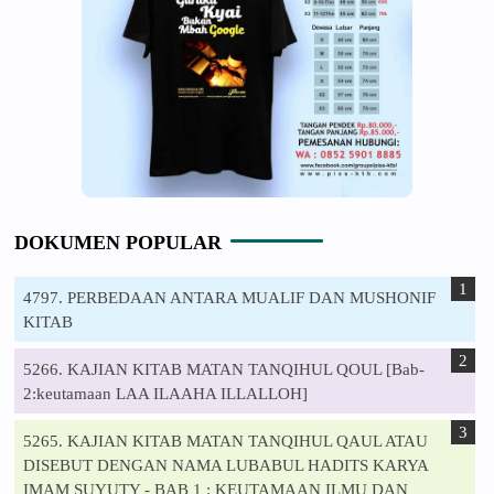
DOKUMEN POPULAR
4797. PERBEDAAN ANTARA MUALIF DAN MUSHONIF
KITAB
5266. KAJIAN KITAB MATAN TANQIHUL QOUL [Bab-
2:keutamaan LAA ILAAHA ILLALLOH]
5265. KAJIAN KITAB MATAN TANQIHUL QAUL ATAU
DISEBUT DENGAN NAMA LUBABUL HADITS KARYA
IMAM SUYUTY - BAB 1 : KEUTAMAAN ILMU DAN