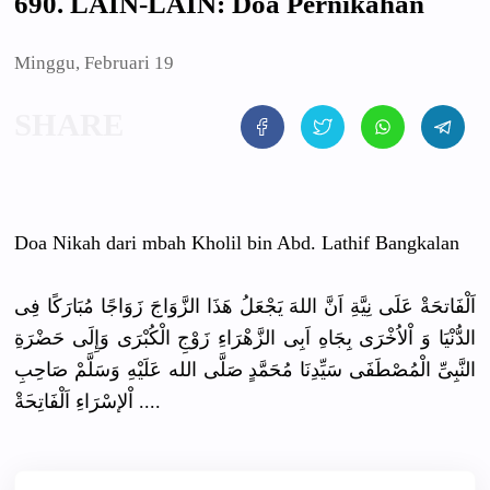
690. LAIN-LAIN: Doa Pernikahan
Minggu, Februari 19
Doa Nikah dari mbah Kholil bin Abd. Lathif Bangkalan
اَلْفَاتحَ
ةْ عَلَى نِيَّةِ اَنَّ اللهَ يَجْعَلُ هَذَا الزَّوَاجَ
زَوَاجًا مُبَارَكًا
فِى
الدُّنْيَا
وَ اْلاُخْرَى
بِجَاهِ اَبِى الزَّهْرَا
ءِ زَوْجِ الْكُبْرَى
وَإِلَى حَضْرَةِ
النَّبِىِّ
الْمُصْطَف
َى سَيِّدِنَا
مُحَمَّدٍ صَلَّى الله عَلَيْهِ وَسَلَّمْ صَاحِبِ
َةْ ....
اْلإسْرَاء
ِ اَلْفَاتِح