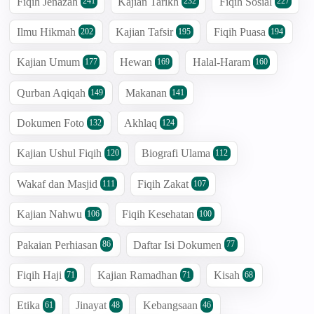
Fiqih Jenazah
Kajian Tarikh
Fiqih Sosial
241
232
227
Ilmu Hikmah
Kajian Tafsir
Fiqih Puasa
202
195
194
Kajian Umum
Hewan
Halal-Haram
177
169
160
Qurban Aqiqah
Makanan
149
141
Dokumen Foto
Akhlaq
132
124
Kajian Ushul Fiqih
Biografi Ulama
120
112
Wakaf dan Masjid
Fiqih Zakat
111
107
Kajian Nahwu
Fiqih Kesehatan
106
100
Pakaian Perhiasan
Daftar Isi Dokumen
86
77
Fiqih Haji
Kajian Ramadhan
Kisah
71
71
68
Etika
Jinayat
Kebangsaan
61
48
46