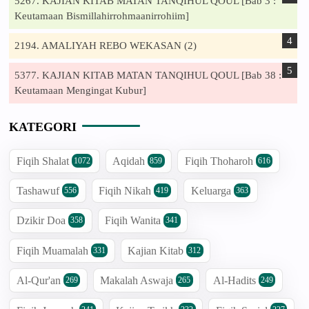
5267. KAJIAN KITAB MATAN TANQIHUL QOUL [Bab 3 :
Keutamaan Bismillahirrohmaanirrohiim]
2194. AMALIYAH REBO WEKASAN (2)
5377. KAJIAN KITAB MATAN TANQIHUL QOUL [Bab 38 :
Keutamaan Mengingat Kubur]
KATEGORI
Fiqih Shalat
Aqidah
Fiqih Thoharoh
1072
859
616
Tashawuf
Fiqih Nikah
Keluarga
556
419
363
Dzikir Doa
Fiqih Wanita
358
341
Fiqih Muamalah
Kajian Kitab
331
312
Al-Qur'an
Makalah Aswaja
Al-Hadits
269
265
249