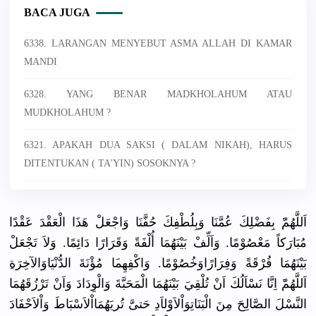
BACA JUGA
6338. LARANGAN MENYEBUT ASMA ALLAH DI KAMAR
MANDI
6328. YANG BENAR MADKHOLAHUM ATAU
MUDKHOLAHUM ?
6321. APAKAH DUA SAKSI ( DALAM NIKAH), HARUS
DITENTUKAN ( TA'YIN) SOSOKNYA ?
اَللَّهُمّ
َ بِفَضْلِكَ
عُمَّنَا وَبِلُطْفِ
كَ حُفَّنَا وَاجْعَلْ هَذَا الْعَقْدَ عَقْدًا
مُبَارَكاً
مَعْصُوْمً
ا. وَاَلِّفْ بَيْنَهُمَ
ا أُلْفَةً وَقَرَارًا
دَائِمًا. وَلاَ تَجْعَلْ
بَيْنَهُمَ
ا فُرْقَةً وَفِرَارًا
وَخُصُوْمً
ا. وَاكْفِهِم
َا مُؤْنَةَ الدُّنْيَا
وَالآخِرَة
اَللَّهُمّ
َ اِنَّا نَسْاَلُكَ
اَنْ تُلْقِيَ بَيْنَهُمَ
ا الْمَحَبَّ
ةَ وَالْوِدَا
دَ وَاَنْ تَرْزُقَهُ
مَا
النَّسْلَ الصَّالِحَ
مِنَ الْبَنَاتِ
وَاْلاَوْل
اَدِ حَتىَّ تُريَهُمَا
اْلاَسْبَا
طَ وَاْلاَحْف
َادَ