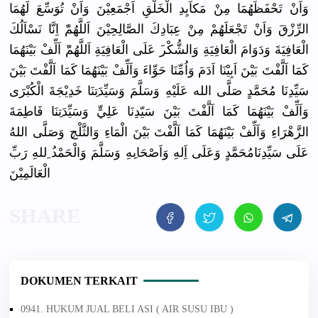
وَاَنْ تَحْفَظَهُ
مَا مِنْ مَكاَيِدِ الْخَلْقِ اَجْمَعِيْ
نَ وَاَنْ تُوَسِّعَ لَهُمَا
الرِّزْقَ وَاَنْ تَجْعَلَهُ
مْ مِنْ عِبَادِكَ الصَّالِحِ
يْنَ اَللَّهُمّ
َ اِنَّا نَسْاَلُكَ
الْعَافِيَ
ةَ وَدَوَامَ الْعَافِيَ
ةِ وَالشُّكْر
َ عَلَى الْعَافِيَ
ةِ اَللَّهُمّ
َ اَلِّفْ بَيْنَهُمَ
ا
كَمَا اَلَّفْتَ بَيْنَ اَبِيْنَا اَدَمَ وَاُمِّنَا
حَوِّاءَ وَاَلِّفْ بَيْنَهُمَ
ا كَمَا اَلَّفْتَ بَيْنَ
سَيِّدِنَا
مُحَمَّدٍ صَلَّى الله عَلَيْهِ وَسَلَّمَ وَسَيِّدَت
ِنَا خَدِيْجَةَ
الْكُبْرَى
وَاَلِّفْ بَيْنَهُمَ
ا كَمَا اَلَّفْتَ بَيْنَ سَيّدِنَا عَلِيٍّ وَسَيِّدَت
ِنَا فَاطِمَةَ
الزَّهْرَا
ءِ وَاَلِّفْ بَيْنَهُمَ
ا كَمَا اَلَّفْتَ بَيْنَ الْمَاءِ وَالثَّلْج
ِ وَصَلَّى اللهُ
عَلَى سَيِّدِنَا
مُحَمَّدٍ وَعَلَى اَِلهِ وَاَصْحَاب
ِهِ وَسَلَّمَ وَالْحَمْد
ُ ِللهِ رَبِّ
الْعَالَمِ
يْنَ
DOKUMEN TERKAIT
0941. HUKUM JUAL BELI ASI ( AIR SUSU IBU )