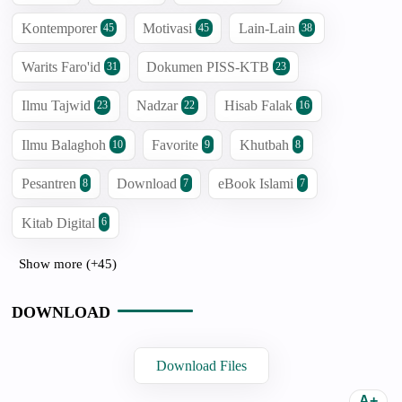
Kontemporer
Motivasi
Lain-Lain
45
45
38
Warits Faro'id
Dokumen PISS-KTB
31
23
Ilmu Tajwid
Nadzar
Hisab Falak
23
22
16
Ilmu Balaghoh
Favorite
Khutbah
10
9
8
Pesantren
Download
eBook Islami
8
7
7
Kitab Digital
6
Show more (+45)
DOWNLOAD
Download Files