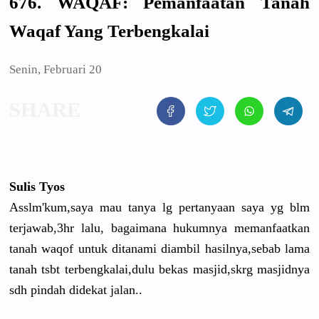
676. WAQAF: Pemanfaatan Tanah
Waqaf Yang Terbengkalai
Senin, Februari 20
Sulis Tyos
Asslm'kum,
saya mau tanya lg pertanyaan
saya yg blm
terjawab,3
hr lalu, bagaimana hukumnya memanfaatk
an
tanah waqof untuk ditanami diambil hasilnya,s
ebab lama
tanah tsbt terbengkal
ai,dulu bekas masjid,skr
g masjidnya
sdh pindah didekat jalan..