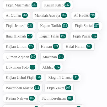
Fiqih Muamalah
Kajian Kitab
331
312
Al-Qur'an
Makalah Aswaja
Al-Hadits
269
265
249
Fiqih Jenazah
Kajian Tarikh
Fiqih Sosial
241
232
227
Ilmu Hikmah
Kajian Tafsir
Fiqih Puasa
202
195
194
Kajian Umum
Hewan
Halal-Haram
177
169
160
Qurban Aqiqah
Makanan
149
141
Dokumen Foto
Akhlaq
132
124
Kajian Ushul Fiqih
Biografi Ulama
120
112
Wakaf dan Masjid
Fiqih Zakat
111
107
Kajian Nahwu
Fiqih Kesehatan
106
100