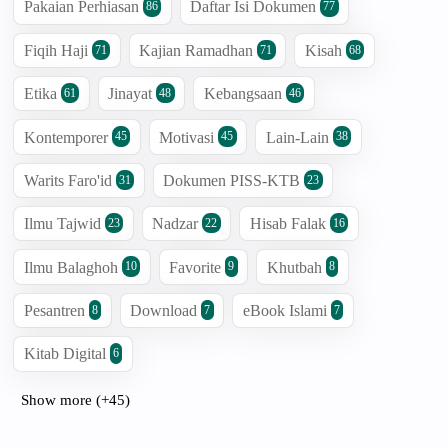
Pakaian Perhiasan
Daftar Isi Dokumen
86
77
Fiqih Haji
Kajian Ramadhan
Kisah
71
71
68
Etika
Jinayat
Kebangsaan
61
48
46
Kontemporer
Motivasi
Lain-Lain
45
45
38
Warits Faro'id
Dokumen PISS-KTB
31
23
Ilmu Tajwid
Nadzar
Hisab Falak
23
22
16
Ilmu Balaghoh
Favorite
Khutbah
10
9
8
Pesantren
Download
eBook Islami
8
7
7
Kitab Digital
6
Show more (+45)