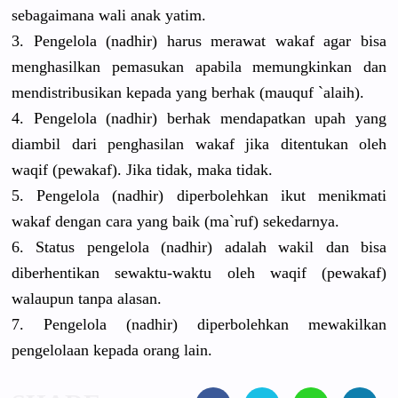
sebagaiman
a wali anak yatim.
3. Pengelola (nadhir) harus merawat wakaf agar bisa
menghasilk
an pemasukan apabila memungkink
an dan
mendistrib
usikan kepada yang berhak (mauquf `alaih).
4. Pengelola (nadhir) berhak mendapatka
n upah yang
diambil dari penghasila
n wakaf jika ditentukan
oleh
waqif (pewakaf).
Jika tidak, maka tidak.
5. Pengelola (nadhir) diperboleh
kan ikut menikmati
wakaf dengan cara yang baik (ma`ruf) sekedarnya
.
6. Status pengelola (nadhir) adalah wakil dan bisa
diberhenti
kan sewaktu-wa
ktu oleh waqif (pewakaf)
walaupun tanpa alasan.
7. Pengelola (nadhir) diperboleh
kan mewakilkan
pengelolaa
n kepada orang lain.