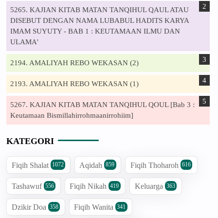
5265. KAJIAN KITAB MATAN TANQIHUL QAUL ATAU
DISEBUT DENGAN NAMA LUBABUL HADITS KARYA
IMAM SUYUTY - BAB 1 : KEUTAMAAN ILMU DAN
ULAMA'
2194. AMALIYAH REBO WEKASAN (2)
2193. AMALIYAH REBO WEKASAN (1)
5267. KAJIAN KITAB MATAN TANQIHUL QOUL [Bab 3 :
Keutamaan Bismillahirrohmaanirrohiim]
KATEGORI
Fiqih Shalat
Aqidah
Fiqih Thoharoh
1072
859
616
Tashawuf
Fiqih Nikah
Keluarga
556
419
363
Dzikir Doa
Fiqih Wanita
358
341