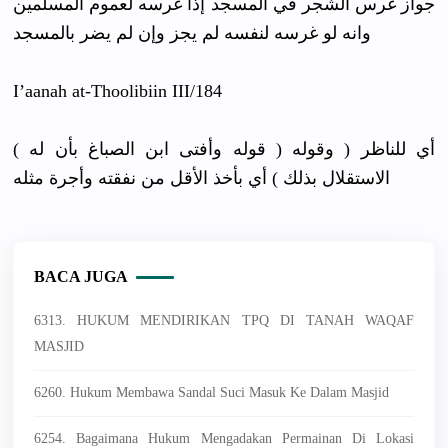
جواز غرس الشجر في المسجد إذا غرسه لعموم المسلمين
وانه لو غرسه لنفسه لم يجز وإن لم يضر بالمسجد
I’aanah at-Thoolib
iin III/184
( قوله وأفتى ابن الصباغ بأن له ) أي للناظر ( وقوله
الاستقلال بذلك ) أي بأخذ الأقل من نفقته وأجرة مثله
BACA JUGA
6313. HUKUM MENDIRIKAN TPQ DI TANAH WAQAF
MASJID
6260. Hukum Membawa Sandal Suci Masuk Ke Dalam Masjid
6254. Bagaimana Hukum Mengadakan Permainan Di Lokasi