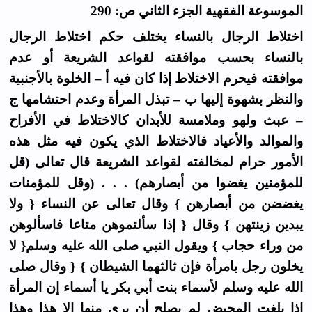
الموسوعة الفقهية الجزء الثاني ص: 290
اختلاط الرجال بالنساء يختلف حكم اختلاط الرجال
بالنساء بحسب موافقته لقواعد الشريعة أو عدم
موافقته فيحرم الاختلاط إذا كان فيه أ – الخلوة بالأجنبية
والنظر بشهوة إليها ب – تبذل المرأة وعدم احتشامها ج
– عبث ولهو وملامسة للأبدان كالاختلاط في الأفراح
والموالد والأعياد فالاختلاط الذي يكون فيه مثل هذه
الأمور حرام لمخالفته لقواعد الشريعة قال تعالى (قل
للمؤمنين يغضوا من أبصارهم) . . . (وقل للمؤمنات
يغضضن من أبصارهن } وقال تعالى عن النساء { ولا
يبدين زينتهن } وقال { إذا سألتموهن متاعا فاسألوهن
من وراء حجاب } ويقول النبي صلى الله عليه وسلم{ لا
يخلون رجل بامرأة فإن ثالثهما الشيطان } { وقال صلى
الله عليه وسلم لأسماء بنت أبي بكر يا أسماء إن المرأة
إذا بلغت المحيض لم يصلح أن يرى منها إلا هذا وهذا