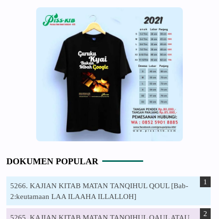
DOKUMEN POPULAR
5266. KAJIAN KITAB MATAN TANQIHUL QOUL [Bab-
2:keutamaan LAA ILAAHA ILLALLOH]
5265. KAJIAN KITAB MATAN TANQIHUL QAUL ATAU