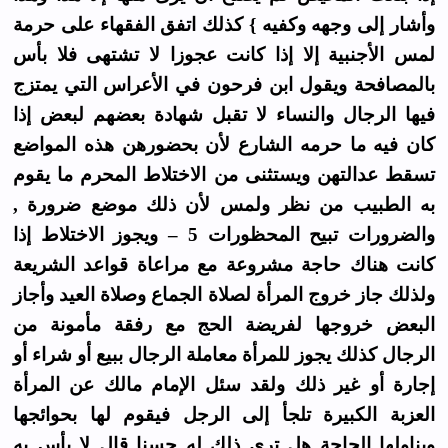
وأشار إلى وجهه وكفيه } كذلك اتفق الفقهاء على حرمة
لمس الأجنبية إلا إذا كانت عجوزا لا تشتهى فلا بأس
بالمصافحة ويقول ابن فرحون في الأعراس التي يمتزج
فيها الرجال والنساء لا تقبل شهادة بعضهم لبعض إذا
كان فيه ما حرمه الشارع لأن بحضورهن هذه المواضع
تسقط عدالتهن ويستثنى من الاختلاط المحرم ما يقوم
به الطبيب من نظر ولمس لأن ذلك موضع ضرورة ,
والضرورات تبيح المحظورات 5 – ويجوز الاختلاط إذا
كانت هناك حاجة مشروعة مع مراعاة قواعد الشريعة
ولذلك جاز خروج المرأة لصلاة الجماع وصلاة العيد وأجاز
البعض خروجها لفريضة الحج مع رفقة مأمونة من
الرجال كذلك يجوز للمرأة معاملة الرجال ببيع أو شراء أو
إجارة أو غير ذلك ولقد سئل الإمام مالك عن المرأة
العزبة الكبيرة تلجأ إلى الرجل فيقوم لها بحوائجها
ويناولها الحاجة هل ترى ذلك له حسنا قال لا بأس به