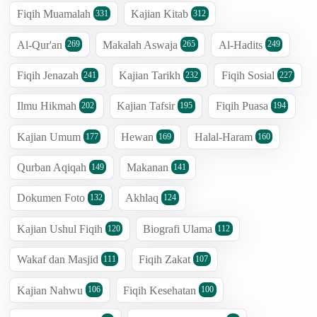
Fiqih Muamalah
Kajian Kitab
331
312
Al-Qur'an
Makalah Aswaja
Al-Hadits
269
265
249
Fiqih Jenazah
Kajian Tarikh
Fiqih Sosial
241
232
227
Ilmu Hikmah
Kajian Tafsir
Fiqih Puasa
202
195
194
Kajian Umum
Hewan
Halal-Haram
177
169
160
Qurban Aqiqah
Makanan
149
141
Dokumen Foto
Akhlaq
132
124
Kajian Ushul Fiqih
Biografi Ulama
120
112
Wakaf dan Masjid
Fiqih Zakat
111
107
Kajian Nahwu
Fiqih Kesehatan
106
100