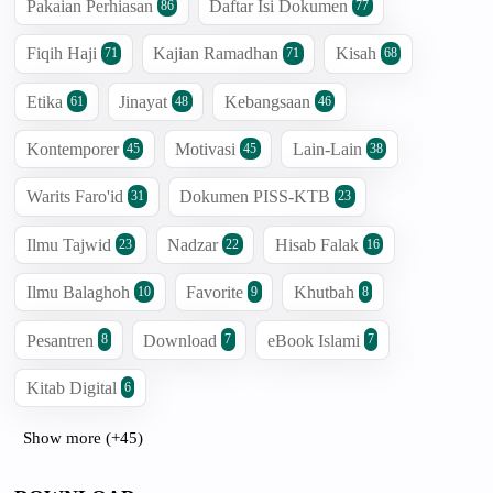
Pakaian Perhiasan
Daftar Isi Dokumen
86
77
Fiqih Haji
Kajian Ramadhan
Kisah
71
71
68
Etika
Jinayat
Kebangsaan
61
48
46
Kontemporer
Motivasi
Lain-Lain
45
45
38
Warits Faro'id
Dokumen PISS-KTB
31
23
Ilmu Tajwid
Nadzar
Hisab Falak
23
22
16
Ilmu Balaghoh
Favorite
Khutbah
10
9
8
Pesantren
Download
eBook Islami
8
7
7
Kitab Digital
6
Show more (+45)