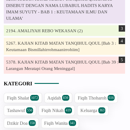
DISEBUT DENGAN NAMA LUBABUL HADITS KARYA
IMAM SUYUTY - BAB 1 : KEUTAMAAN ILMU DAN
ULAMA'
2194. AMALIYAH REBO WEKASAN (2)
5267. KAJIAN KITAB MATAN TANQIHUL QOUL [Bab 3 :
Keutamaan Bismillahirrohmaanirrohiim]
5378. KAJIAN KITAB MATAN TANQIHUL QOUL [Bab 39 :
Larangan Meratapi Orang Meninggal]
KATEGORI
Fiqih Shalat
Aqidah
Fiqih Thoharoh
1072
859
616
Tashawuf
Fiqih Nikah
Keluarga
556
419
363
Dzikir Doa
Fiqih Wanita
358
341